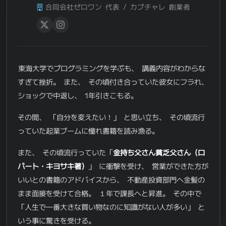
合同会社ゼロワン 代表 / カブチャレ 創業者
東海大学でプログラミングを学ぶも、 講義内容がわからな
すぎて挫折。 また、 その頃付き合っていた彼女にフラれ、
ショックで中退し、 1年引きこもる。
その間、 「自分を変えたい！」 と思い立ち、 その頃流行
っていた起業ブームに憧れ書籍を読み漁る。
また、 その頃流行っていた「
金持ち父さん貧乏父さん（ロ
バート・キヨサキ著）
」 に衝撃を受け、 営業ができた方が
いいとの書籍のアドバイスから、 不動産投資部門へ金髪の
まま面接を受けて合格。 １年で課長へと昇進。 その中で
「人生で一番大きな買い物なのに知識がない人が多い」 と
いう事に驚きを受ける。