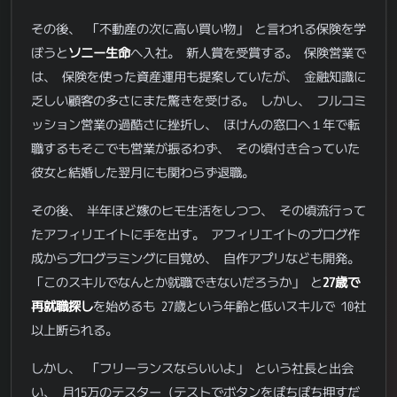
その後、 「不動産の次に高い買い物」 と言われる保険を学
ぼうと
ソニー生命
へ入社。 新人賞を受賞する。 保険営業で
は、 保険を使った資産運用も提案していたが、 金融知識に
乏しい顧客の多さにまた驚きを受ける。 しかし、 フルコミ
ッション営業の過酷さに挫折し、 ほけんの窓口へ１年で転
職するもそこでも営業が振るわず、 その頃付き合っていた
彼女と結婚した翌月にも関わらず退職。
その後、 半年ほど嫁のヒモ生活をしつつ、 その頃流行って
たアフィリエイトに手を出す。 アフィリエイトのブログ作
成からプログラミングに目覚め、 自作アプリなども開発。
「このスキルでなんとか就職できないだろうか」 と
27歳で
再就職探し
を始めるも 27歳という年齢と低いスキルで 10社
以上断られる。
しかし、 「フリーランスならいいよ」 という社長と出会
い、 月15万のテスター (テストでボタンをぽちぽち押すだ