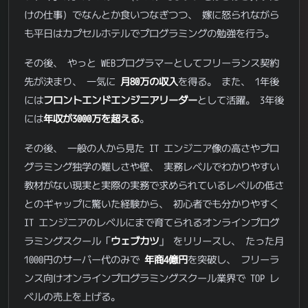
けの仕事) でなんとか食いつなぎつつ、 嫁に怒られながら
も平日はカプセルホテルでプログラミングの勉強を行う。
その後、 やっと WEBプログラマーとしてフリーランス契約
先が決まり、 一気に
月80万の収入
を得る。 また、 1年後
には
フロントエンドエンジニアリーダー
として活躍。 3年後
には
年収が3000万を超える
。
その後、 一般の人から見た IT エンジニア像の高さやプロ
グラミング独学の難しさや壁、 実務レベルでわかりやすい
教材がない現実と実際の実務で求められているレベルの低さ
とのギャップに驚いた経験から、 初心者でも分かりやすく
IT エンジニアのレベルにまで育てられるオンラインプログ
ラミングスクール「
ウェブカツ
」 をリリースし、 たった月
1000円のサーバー代のみで
年商4億円
を突破し、 フリーラ
ンス向けオンラインプログラミングスクール業界で TOP レ
ベルの売上を上げる。