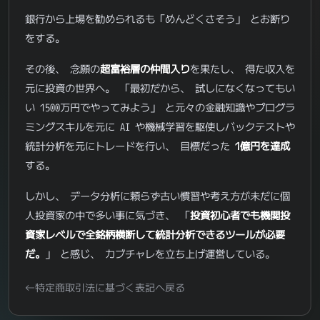
銀行から上場を勧められるも「めんどくさそう」 とお断り
をする。
その後、 念願の
超富裕層の仲間入り
を果たし、 得た収入を
元に投資の世界へ。 「最初だから、 試しになくなってもい
い 1500万円でやってみよう」 と元々の金融知識やプログラ
ミングスキルを元に AI や機械学習を駆使しバックテストや
統計分析を元にトレードを行い、 目標だった
1億円を達成
する。
しかし、 データ分析に頼らず古い慣習や考え方が未だに個
人投資家の中で多い事に気づき、 「
投資初心者でも機関投
資家レベルで全銘柄横断して統計分析できるツールが必要
だ。
」 と感じ、 カブチャレを立ち上げ運営している。
特定商取引法に基づく表記へ戻る