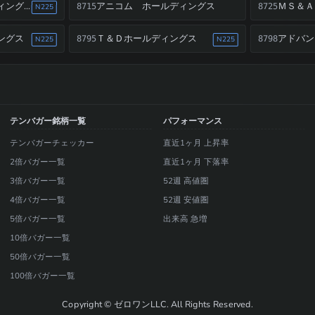
アニコム ホールディングス
ＳＯＭＰＯホールディングス
8715
8725
N225
ングス
Ｔ＆Ｄホールディングス
アドバン
8795
8798
N225
N225
テンバガー銘柄一覧
パフォーマンス
テンバガーチェッカー
直近1ヶ月 上昇率
2倍バガー一覧
直近1ヶ月 下落率
3倍バガー一覧
52週 高値圏
4倍バガー一覧
52週 安値圏
5倍バガー一覧
出来高 急増
10倍バガー一覧
50倍バガー一覧
100倍バガー一覧
Copyright © ゼロワンLLC. All Rights Reserved.