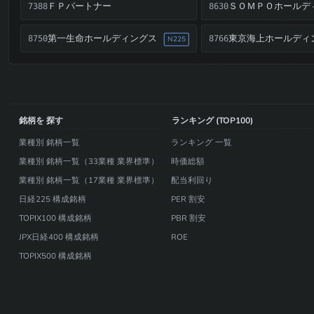
ＦＰパートナー
7388
8630
第一生命ホールディングス
東京海上ホールディ
8750
8766
N225
銘柄を 探す
ランキング (TOP100)
業種別 銘柄一覧
ランキング 一覧
業種別 銘柄一覧（33業種 業界標準）
時価総額
業種別 銘柄一覧（17業種 業界標準）
配当利回り
日経225 構成銘柄
PER 割安
TOPIX100 構成銘柄
PBR 割安
JPX日経400 構成銘柄
ROE
TOPIX500 構成銘柄