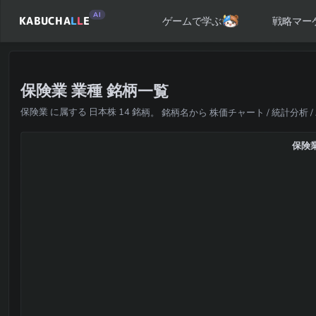
AI
KABUCHA
L
L
E
戦略マー
ゲームで学ぶ
保険業 業種 銘柄一覧
保険業 に属する 日本株 14 銘柄。 銘柄名から 株価チャート / 統計分析
保険