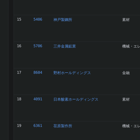
15
5406
神戸製鋼所
素材
16
5706
三井金属鉱業
機械・エ
17
8604
野村ホールディングス
金融
18
4091
日本酸素ホールディングス
素材
19
6361
荏原製作所
機械・エ