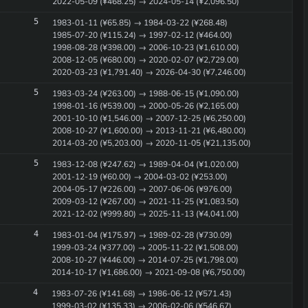
2022-05-09 (¥468.25) → 2024-05-14 (¥2,096.50)
5
1983-01-11 (¥65.85) → 1984-03-22 (¥268.48)
1985-07-20 (¥115.24) → 1997-02-12 (¥464.00)
1998-08-28 (¥398.00) → 2006-10-23 (¥1,610.00)
2008-12-05 (¥680.00) → 2020-02-07 (¥2,729.00)
2020-03-23 (¥1,791.40) → 2026-04-30 (¥7,246.00)
5
1983-03-24 (¥263.00) → 1988-06-15 (¥1,090.00)
1998-01-16 (¥539.00) → 2000-05-26 (¥2,165.00)
2001-10-10 (¥1,546.00) → 2007-12-25 (¥6,250.00)
2008-10-27 (¥1,600.00) → 2013-11-21 (¥6,480.00)
2014-03-20 (¥5,203.00) → 2020-11-05 (¥21,135.00)
5
1983-12-08 (¥247.62) → 1989-04-04 (¥1,020.00)
2001-12-19 (¥60.00) → 2004-03-02 (¥253.00)
2004-05-17 (¥226.00) → 2007-06-06 (¥976.00)
2009-03-12 (¥267.00) → 2021-11-25 (¥1,083.50)
2021-12-02 (¥999.80) → 2025-11-13 (¥4,041.00)
4
1983-01-04 (¥175.97) → 1989-02-28 (¥730.09)
1999-03-24 (¥377.00) → 2005-11-22 (¥1,508.00)
2008-10-27 (¥446.00) → 2014-07-25 (¥1,798.00)
2014-10-17 (¥1,686.00) → 2021-09-08 (¥6,750.00)
4
1983-07-26 (¥141.68) → 1986-06-12 (¥571.43)
1999-03-02 (¥135.33) → 2006-02-06 (¥546.67)