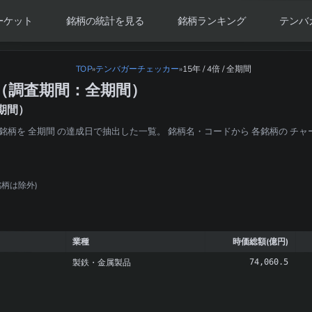
ーケット
銘柄の統計を見る
銘柄ランキング
テンバ
TOP
»
テンバガーチェッカー
15年 / 4倍 / 全期間
»
（調査期間：全期間）
期間）
成長した銘柄を 全期間 の達成日で抽出した一覧。 銘柄名・コードから 各銘柄の チ
い銘柄は除外)
業種
時価総額(億円)
製鉄・金属製品
74,060.5