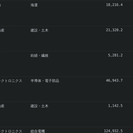
輸
海運
18,216.4
動産
建設・土木
21,320.2
紡績・繊維
5,281.2
レクトロニクス
半導体・電子部品
46,943.7
動産
建設・土木
1,142.5
レクトロニクス
総合電機
124,932.5