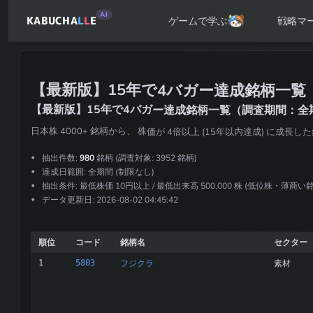
AI
KABUCHA
L
L
E
戦略マ
ゲームで学ぶ
【最新版】15年で4バガー達成銘柄一覧
【最新版】15年で4バガー達成銘柄一覧（調査期間：全
日本株 4000+ 銘柄から、 株価が 4倍以上 (15年以内達成) に
抽出件数:
980
銘柄 (調査対象: 3952 銘柄)
達成日範囲: 全期間 (制限なし)
抽出条件: 最低株価 10円以上 / 最低出来高 500,000 株 (低位株・薄商
データ更新日: 2026-08-02 04:45:42
順位
コード
銘柄名
セクター
1
5803
フジクラ
素材