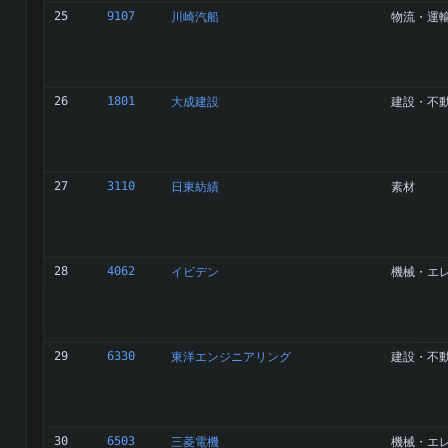
25
9107
川崎汽船
物流・運
26
1801
大成建設
建設・不
27
3110
日東紡績
素材
28
4062
イビデン
機械・エ
29
6330
東洋エンジニアリング
建設・不
30
6503
三菱電機
機械・エ