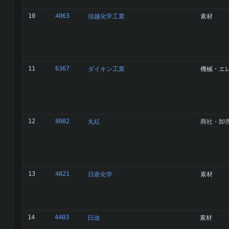
10
4063
信越化学工業
素材
11
6367
ダイキン工業
機械・エ
12
8002
丸紅
商社・卸
13
4021
日産化学
素材
14
4403
日油
素材