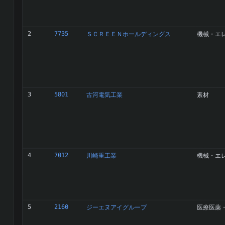
2
7735
ＳＣＲＥＥＮホールディングス
機械・エ
3
5801
古河電気工業
素材
4
7012
川崎重工業
機械・エ
5
2160
ジーエヌアイグループ
医療医薬