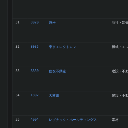
31
8020
兼松
商社・卸
32
8035
東京エレクトロン
機械・エ
33
8830
住友不動産
建設・不
34
1802
大林組
建設・不
35
4004
レゾナック・ホールディングス
素材