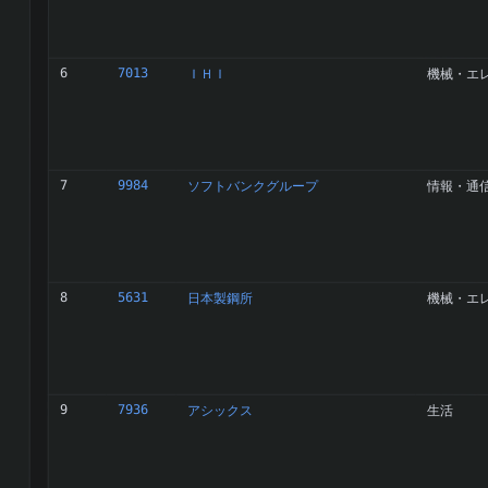
6
7013
ＩＨＩ
機械・エ
7
9984
ソフトバンクグループ
情報・通
8
5631
日本製鋼所
機械・エ
9
7936
アシックス
生活