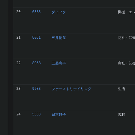
20
6383
ダイフク
機械・エ
21
8031
三井物産
商社・卸
22
8058
三菱商事
商社・卸
23
9983
ファーストリテイリング
生活
24
5333
日本碍子
素材