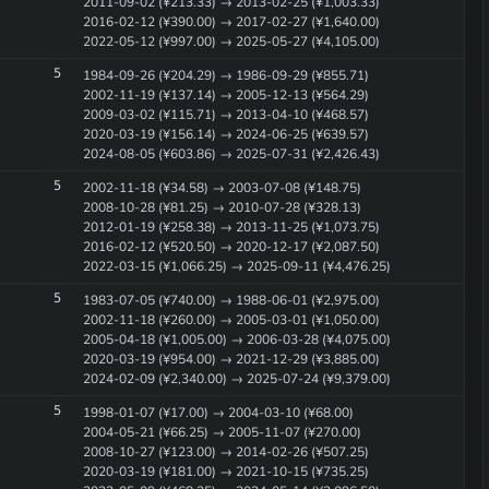
2011-09-02 (¥213.33) → 2013-02-25 (¥1,003.33)
2016-02-12 (¥390.00) → 2017-02-27 (¥1,640.00)
2022-05-12 (¥997.00) → 2025-05-27 (¥4,105.00)
5
1984-09-26 (¥204.29) → 1986-09-29 (¥855.71)
2002-11-19 (¥137.14) → 2005-12-13 (¥564.29)
2009-03-02 (¥115.71) → 2013-04-10 (¥468.57)
2020-03-19 (¥156.14) → 2024-06-25 (¥639.57)
2024-08-05 (¥603.86) → 2025-07-31 (¥2,426.43)
5
2002-11-18 (¥34.58) → 2003-07-08 (¥148.75)
2008-10-28 (¥81.25) → 2010-07-28 (¥328.13)
2012-01-19 (¥258.38) → 2013-11-25 (¥1,073.75)
2016-02-12 (¥520.50) → 2020-12-17 (¥2,087.50)
2022-03-15 (¥1,066.25) → 2025-09-11 (¥4,476.25)
5
1983-07-05 (¥740.00) → 1988-06-01 (¥2,975.00)
2002-11-18 (¥260.00) → 2005-03-01 (¥1,050.00)
2005-04-18 (¥1,005.00) → 2006-03-28 (¥4,075.00)
2020-03-19 (¥954.00) → 2021-12-29 (¥3,885.00)
2024-02-09 (¥2,340.00) → 2025-07-24 (¥9,379.00)
5
1998-01-07 (¥17.00) → 2004-03-10 (¥68.00)
2004-05-21 (¥66.25) → 2005-11-07 (¥270.00)
2008-10-27 (¥123.00) → 2014-02-26 (¥507.25)
2020-03-19 (¥181.00) → 2021-10-15 (¥735.25)