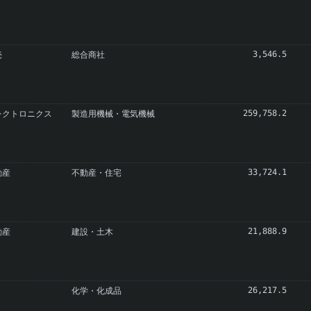
売
総合商社
3,546.5
レクトロニクス
製造用機械・電気機械
259,758.2
動産
不動産・住宅
33,724.1
動産
建設・土木
21,888.9
化学・化成品
26,217.5