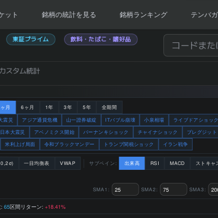
ケット
銘柄の統計を見る
銘柄ランキング
テンバガ
業
東証プライム
飲料・たばこ・嗜好品
カスタム統計
3ヶ月
6ヶ月
1年
3年
5年
全期間
大震災
アジア通貨危機
山一證券破綻
ITバブル崩壊
小泉相場
ライブドアショッ
日本大震災
アベノミクス開始
バーナンキショック
チャイナショック
ブレグジット
米利上げ局面
令和ブラックマンデー
トランプ関税ショック
イラン戦争
0,2σ)
一目均衡表
VWAP
サブペイン:
出来高
RSI
MACD
ストキャ
SMA1:
SMA2:
SMA3:
:
区間リターン:
65
+18.41%