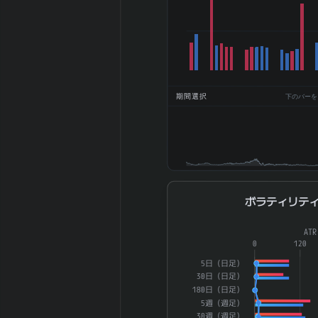
BPS (一株純資
2301.99
産、円)
2025-12 期
DPS (一株配
234
当、円)
2025-12 期
期間選択
下のバーをドラ
12.99%
ROE (%)
2025-12 期
6.08%
ROA (%)
2025-12 期 自
48.54%
己資本比率 (%)
2025-12 期 現
ボラティリティ
9.87%
ボラティリテ
金比率 (%)
2025-12 期 配
Combination chart with 4 dat
81.4
AT
当性向 (%)
The chart has 1 X axis displ
0
120
2025-12 期 純
The chart has 2 Y axes di
5日（日足）
資産配当率 DOE
10.17
30日（日足）
(%)
180日（日足）
5週（週足）
2025-12 期 従
52,867 名
30週（週足）