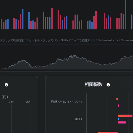
ッグで範囲指定 / チャートをドラッグでパン / Shift+ドラッグで範囲ズーム / Shift+wheel パン / Ctrl+whe
相関係数
ィ
相関係数
a series.
Bar chart with 3 data series.
R（円）
aying categories.
The chart has 1 X axis displaying catego
240
360
日経225(NIKKEI225)
splaying ATR（%） and ATR（円）.
The chart has 1 Y axis displaying 係数. D
TOPIX