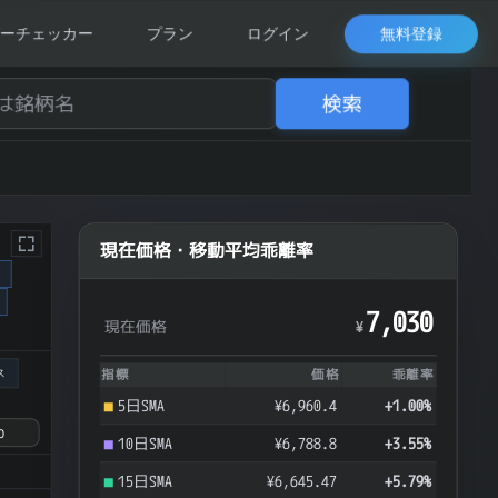
無料登録
ーチェッカー
プラン
ログイン
検索
現在価格・移動平均乖離率
ク
7,030
現在価格
¥
ス
指標
価格
乖離率
5日SMA
¥6,960.4
+1.00%
10日SMA
¥6,788.8
+3.55%
15日SMA
¥6,645.47
+5.79%