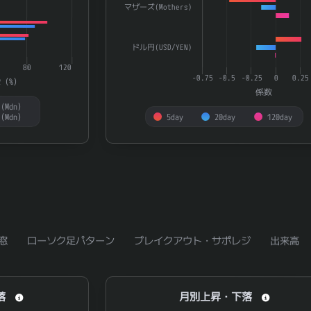
マザーズ(Mothers)
ドル円(USD/YEN)
80
120
-0.75
-0.5
-0.25
0
0.25
R（%）
係数
(Mdn）
（Mdn）
5day
20day
120day
End of interactive chart.
窓
ローソク足パターン
ブレイクアウト・サポレジ
出来高
月別上昇・下落
落
月別上昇・下落