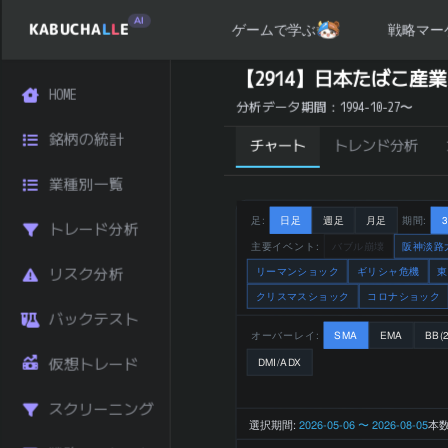
AI
KABUCHA
L
L
E
戦略マー
ゲームで学ぶ
日本たばこ産業 (2914) の 統計サマリー
【2914】日本たばこ産
HOME
銘柄コード
2914
分析データ期間：1994-10-27〜
日本たばこ産
銘柄名
銘柄の統計
業
チャート
トレンド分析
業種
食品
業種別一覧
市場区分
東証プライム
日経225採用
はい
足:
日足
週足
月足
期間:
トレード分析
JPX400採用
はい
主要イベント:
バブル崩壊
阪神淡路
TOPIX100採用
はい
リーマンショック
ギリシャ危機
東
リスク分析
7,030 円
クリスマスショック
コロナショック
直近終値
(2026-08-06)
バックテスト
前日比 (%)
+3.00
オーバーレイ:
SMA
EMA
BB(2
直近1ヶ月 リタ
仮想トレード
DMI/ADX
+13.04
ーン (%)
直近3ヶ月 リタ
スクリーニング
+21.86
選択期間:
2026-05-06 〜 2026-08-05
本数
ーン (%)