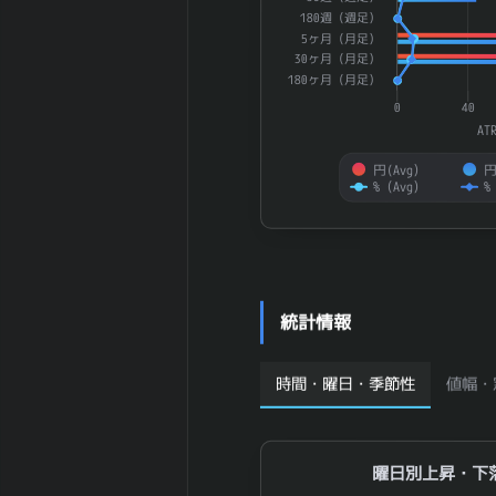
業員数 (連結)
180週（週足）
2025-12 期 従
5ヶ月（月足）
業員1人当たり
6,559 万円
30ヶ月（月足）
売上高
180ヶ月（月足）
2025-12 期 純
4,115,389 百
0
40
資産
万円
AT
2025-12 期 流
3,711,097 百
円(Avg）
円
動資産
万円
%（Avg）
%
2025-12 期 固
4,708,143 百
End of interactive chart.
定資産
万円
2025-12 期 有
979,800 百万
形固定資産
円
2025-12 期 無
395,658 百万
統計情報
形固定資産
円
2025-12 期 の
2,923,096 百
時間・曜日・季節性
値幅・
れん
万円
2025-12 期 棚
1,060,136 百
卸資産
万円
2025-12 期 投
曜日別上昇・下落
曜日別上昇・下
22,521 百万円
資有価証券