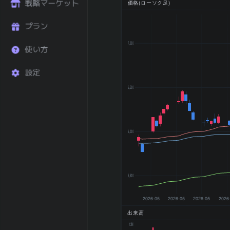
直近6ヶ月 リタ
戦略マーケット
価格(ローソク足)
+25.96
ーン (%)
直近1年 リター
プラン
+64.68
ン (%)
7,000
52週 高値
使い方
7,218 円
52週 安値
4,211 円
設定
200日 移動平均
5,885.3 円
200日 SMA 乖
6,500
+19.45
離率 (%)
トレンド状態
上昇トレンド
2025-12 期 売
3,467,675 百
6,000
上
万円
2025-12 期 営
867,038 百万
業利益
円
2025-12 期 最
510,175 百万
5,500
終利益
円
2025-12 期
2026-05
2026-05
2026-05
2026
EPS (一株益、
287.4
出来高
円)
13M
2025-12 期