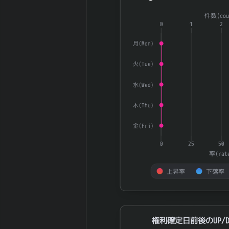
行済株式数
株
Combination chart with 3 dat
2025-12 期 自
224,199,500
件数(cou
The chart has 1 X axis displ
己株式数
株
0
1
2
The chart has 2 Y axes dis
2025-12 期 自
1,775,800,500
月(Mon)
己株控除後株式
株
数
火(Tue)
5日間の日足値
91.38
幅（平均）
水(Wed)
5日間の日足値
91.1
幅（中央）
木(Thu)
30日間の日足値
76.19
金(Fri)
幅（平均）
30日間の日足値
0
25
50
91.73
幅（中央）
率(rat
180日間の日足
0.52
上昇率
下落率
値幅（平均）
180日間の日足
End of interactive chart.
0
値幅（中央）
5週間の週足値
権利確定日前後のUP/DOWN率
147.52
権利確定日前後のUP/D
幅（平均）