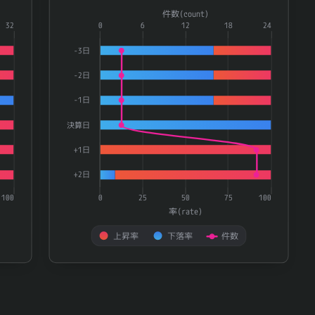
Combination chart with 3 data series.
件数(count)
ries.
32
The chart has 1 X axis displaying categories.
0
6
12
18
24
te) and 件数(count).
The chart has 2 Y axes displaying 率(rate) and 件数(
-3日
-2日
-1日
決算日
+1日
+2日
100
0
25
50
75
100
率(rate)
上昇率
下落率
件数
End of interactive chart.