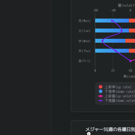
Combination chart with 4 dat
2025-12 期 有
1,678,688 百
量(volati
The chart has 1 X axis displ
-80
-40
0
利子負債
万円
The chart has 2 Y axes disp
2025-12 期 減
192,270 百万
月(Mon)
価償却費
円
火(Tue)
2025-12 期 設
155,100 百万
備投資額
円
水(Wed)
2025-12 期 税
739,786 百万
木(Thu)
引前利益
円
2025-12 期 法
238,711 百万
金(Fri)
人税等
円
0
25
50
2025-12 期 支
率(rat
3,659 百万円
払利息
上昇率(up rate)
2025-12 期
1,059,308 百
下落率(down rate
EBITDA (営業利
上昇量(up volatil
万円
下落量(down volat
益+減価償却)
2025-12 期 ネ
847,553 百万
End of interactive chart.
ットデット (有
円
利子負債-現金)
メジャーSQ週の各曜日別UP/DOW
2025-12 期 発
2,000,000,000
メジャーSQ週の各曜日別U