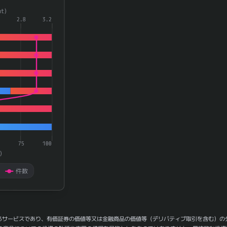
a series.
t)
aying categories.
2.8
3.2
playing 率(rate) and 件数(count).
75
100
)
件数
るサービスであり、有価証券の価値等又は金融商品の価値等（デリバティブ取引を含む）の