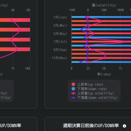
a series.
Combination chart with 4 data series.
lity)
量(volatility)
aying categories.
40
80
The chart has 1 X axis displaying catego
-500
0
500
1000
laying 率(rate) and 量(volatility).
The chart has 2 Y axes displaying 率(ra
1月(Jan)
3月(Mar)
5月(May)
7月(Jul)
9月(Sep)
11月(Nov)
75
100
0
25
50
75
e)
率(rate)
上昇率(up rate)
)
下落率(down rate)
ity)
上昇量(up volatility)
ility)
下落量(down volatility)
End of interactive chart.
N率
通期決算日前後のUP/DOWN率
P/DOWN率
通期決算日前後のUP/DOWN率