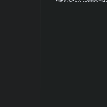
値幅（平均）
別具体的な銘柄についての情報提供や特定
180日間の月足
0
値幅（中央）
日経
225(NIKKEI225)
-0.034
との相関係
数|5day
日経
225(NIKKEI225)
-0.11
の相関係
数|20day
日経
225(NIKKEI225)
0.045
との相関係
数|120day
TOPIXとの相関
0.352
係数|5day
TOPIXの相関係
-0.013
数|20day
TOPIXとの相関
0.218