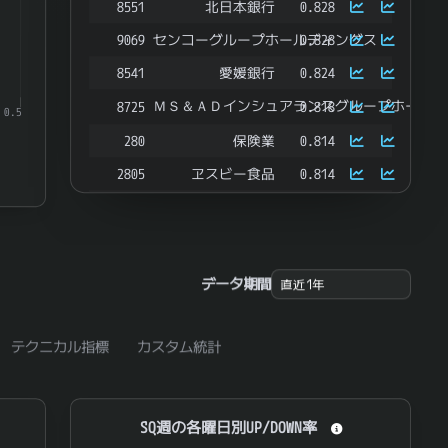
8551
北日本銀行
0.828
9069
センコーグループホールディングス
0.828
8541
愛媛銀行
0.824
ＭＳ＆ＡＤインシュアランスグループホールデ
8725
0.818
0.5
280
保険業
0.814
2805
ヱスビー食品
0.814
8304
あおぞら銀行
0.807
8346
東邦銀行
0.807
1518
三井松島ホールディングス
0.806
データ期間
ＦＯＯＤ ＆ ＬＩＦＥ ＣＯＭＰＡＮＩＥＳ
3563
0.806
4762
エックスネット
0.805
テクニカル指標
カスタム統計
8399
琉球銀行
0.799
2926
篠崎屋
0.796
SQ週の各曜日別UP/DOWN率
SQ週の各曜日別UP/DOWN率
7350
おきなわフィナンシャルグループ
0.796