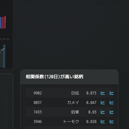
el ズーム
相関係数(120日)が高い銘柄
9902
日伝
0.873
ries.
8037
カメイ
0.847
ata ranges from -0.47531654141712004 to 0.3521198568625761.
7433
伯東
0.83
3946
トーモク
0.828