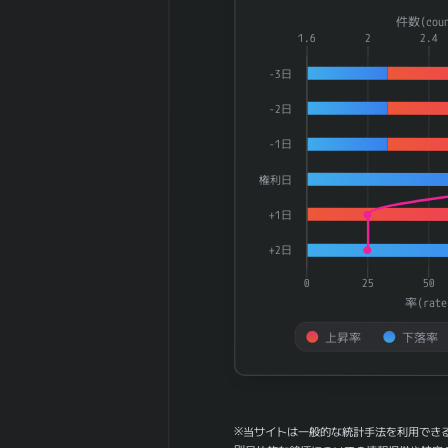
5週間の週足値
Combination chart with 3 dat
件数(coun
129.8
幅（中央）
The chart has 1 X axis displ
1.6
2
2.4
30週間の週足値
The chart has 2 Y axes dis
124.78
-3日
幅（平均）
30週間の週足値
-2日
135.27
幅（中央）
-1日
180週間の週足
0.85
値幅（平均）
権利日
180週間の週足
0
+1日
値幅（中央）
5ヶ月間の月足
+2日
296.66
値幅（平均）
0
25
50
5ヶ月間の月足
261.6
率(rate
値幅（中央）
30ヶ月間の月足
上昇率
下落率
245
値幅（平均）
End of interactive chart.
30ヶ月間の月足
236.47
値幅（中央）
180日間の月足
※当サイトは一般的な統計手法を利用でき
1.72