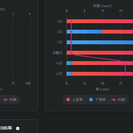
a series.
Combination chart with 3 data series.
件数(count)
nt)
aying categories.
The chart has 1 X axis displaying catego
0
8
16
24
3
4
playing 率(rate) and 件数(count).
The chart has 2 Y axes displaying 率(ra
-3日
-2日
-1日
決算日
+1日
+2日
75
100
0
25
50
75
e)
率(rate)
件数
上昇率
下落率
件数
End of interactive chart.
OWN率