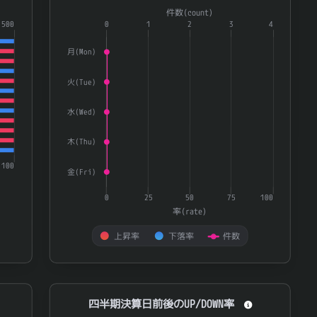
Combination chart with 3 data series.
件数(count)
6237
イワキ
0.793
ries.
1500
The chart has 1 X axis displaying categories.
0
1
2
3
4
8388
阿波銀行
0.793
te) and 量(volatility).
The chart has 2 Y axes displaying 率(rate) and 件数(
月(Mon)
3182
オイシックス・ラ・大地
0.791
火(Tue)
ＥＩＺＯ
6737
0.788
9278
ブックオフグループホールディングス
0.785
水(Wed)
7309
シマノ
0.782
木(Thu)
9339
コーチ・エィ
0.782
100
金(Fri)
7957
フジコピアン
0.781
0
25
50
75
100
ＳＯＭＰＯホールディングス
8630
0.781
率(rate)
7272
ヤマハ発動機
0.778
上昇率
下落率
件数
ｉＦｒｅｅＥＴＦ ＴＯＰＩＸ高配当４０指数
1651
0.777
End of interactive chart.
9082
大和自動車交通
0.776
四半期決算日前後のUP/DOWN率
四半期決算日前後のUP/DOWN率