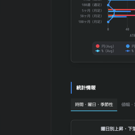
業員数 (連結)
180週（週足）
2026-03 期 従
5ヶ月（月足）
業員1人当たり
15,697 万円
30ヶ月（月足）
売上高
180ヶ月（月足）
2026-03 期 純
4,513,798 百
0
40
資産
万円
AT
2026-03 期 流
4,506,136 百
円(Avg）
円
動資産
万円
%（Avg）
%
2026-03 期 固
6,025,628 百
End of interactive chart.
定資産
万円
2026-03 期 有
1,144,761 百
形固定資産
万円
2026-03 期 無
557,926 百万
統計情報
形固定資産
円
2026-03 期 の
267,016 百万
時間・曜日・季節性
値幅・
れん
円
2026-03 期 棚
1,272,883 百
卸資産
万円
2026-03 期 投
170,078 百万
曜日別上昇・下落
曜日別上昇・下
資有価証券
円