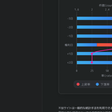
30週間の週足値
Combination chart with 3 dat
件数(coun
152.1
幅（平均）
The chart has 1 X axis displ
1.6
2
2.4
30週間の週足値
The chart has 2 Y axes dis
138.6
-3日
幅（中央）
180週間の週足
-2日
1.08
値幅（平均）
-1日
180週間の週足
0
値幅（中央）
権利日
5ヶ月間の月足
160.78
+1日
値幅（平均）
5ヶ月間の月足
+2日
95.4
値幅（中央）
0
25
50
30ヶ月間の月足
117.2
率(rate
値幅（平均）
30ヶ月間の月足
上昇率
下落率
77.83
値幅（中央）
End of interactive chart.
180日間の月足
0.95
値幅（平均）
180日間の月足
※当サイトは一般的な統計手法を利用でき
0