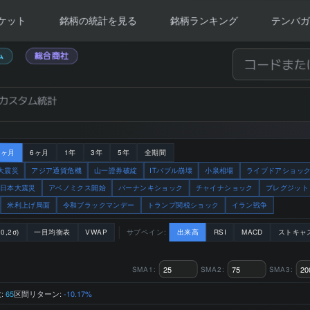
ケット
銘柄の統計を見る
銘柄ランキング
テンバガ
ム
総合商社
カスタム統計
3ヶ月
6ヶ月
1年
3年
5年
全期間
大震災
アジア通貨危機
山一證券破綻
ITバブル崩壊
小泉相場
ライブドアショッ
日本大震災
アベノミクス開始
バーナンキショック
チャイナショック
ブレグジット
米利上げ局面
令和ブラックマンデー
トランプ関税ショック
イラン戦争
0,2σ)
一目均衡表
VWAP
サブペイン:
出来高
RSI
MACD
ストキャ
SMA1:
SMA2:
SMA3:
:
区間リターン:
65
-10.17%