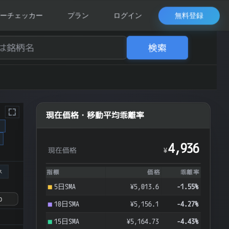
無料登録
ーチェッカー
プラン
ログイン
検索
現在価格・移動平均乖離率
ク
4,936
現在価格
¥
ス
指標
価格
乖離率
5日SMA
¥5,013.6
-1.55%
10日SMA
¥5,156.1
-4.27%
15日SMA
¥5,164.73
-4.43%