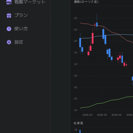
ーン (%)
戦略マーケット
価格(ローソク足)
直近1年 リター
+58.76
ン (%)
プラン
6,000
52週 高値
6,328 円
使い方
52週 安値
2,970 円
5,800
200日 移動平均
4,992.6 円
5,600
設定
200日 SMA 乖
-1.13
離率 (%)
5,400
横ばい (±5%以
トレンド状態
内)
5,200
2026-03 期 売
8,265,841 百
5,000
上
万円
2026-03 期 営
256,670 百万
4,800
業利益
円
2026-03 期 最
543,852 百万
4,600
終利益
円
4,400
2026-03 期
2026-05
2026-05
2026-05
2026
EPS (一株益、
330.4
出来高
円)
20M
2026-03 期