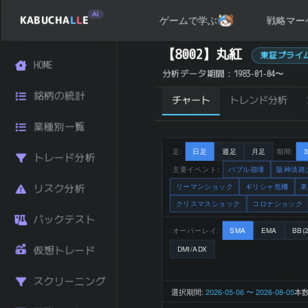
AI
KABUCHA
L
L
E
戦略マー
ゲームで学ぶ
丸紅 (8002) の 統計サマリー
【8002】丸紅
東証プライ
HOME
銘柄コード
8002
分析データ期間：1983-01-04〜
銘柄名
丸紅
銘柄の統計
チャート
トレンド分析
業種
商社・卸売
市場区分
東証プライム
業種別一覧
日経225採用
はい
JPX400採用
はい
足:
日足
週足
月足
期間:
トレード分析
TOPIX100採用
はい
主要イベント:
バブル崩壊
阪神淡路
4,936 円
リーマンショック
ギリシャ危機
東
リスク分析
直近終値
(2026-08-06)
クリスマスショック
コロナショック
前日比 (%)
+1.52
バックテスト
オーバーレイ:
SMA
EMA
BB(2
直近1ヶ月 リタ
-2.22
ーン (%)
仮想トレード
DMI/ADX
直近3ヶ月 リタ
-8.90
ーン (%)
スクリーニング
選択期間:
2026-05-06 〜 2026-08-05
本数
直近6ヶ月 リタ
-3.50