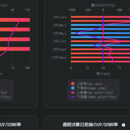
a series.
Combination chart with 4 data series.
lity)
量(volatility)
aying categories.
60
120
The chart has 1 X axis displaying catego
-1000
-500
0
500
laying 率(rate) and 量(volatility).
The chart has 2 Y axes displaying 率(ra
1月(Jan)
3月(Mar)
5月(May)
7月(Jul)
9月(Sep)
11月(Nov)
75
100
0
25
50
75
e)
率(rate)
上昇率(up rate)
)
下落率(down rate)
ity)
上昇量(up volatility)
ility)
下落量(down volatility)
End of interactive chart.
N率
通期決算日前後のUP/DOWN率
P/DOWN率
通期決算日前後のUP/DOWN率