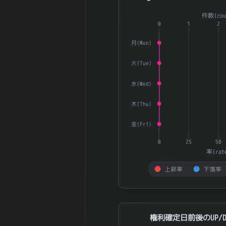
己株式数
Combination chart with 3 dat
2026-03 期 自
件数(cou
1,638,480,261
The chart has 1 X axis displ
己株控除後株式
0
1
2
株
The chart has 2 Y axes dis
数
月(Mon)
5日間の日足値
146.89
幅（平均）
火(Tue)
5日間の日足値
143.4
幅（中央）
水(Wed)
30日間の日足値
129.66
幅（平均）
木(Thu)
30日間の日足値
148.53
金(Fri)
幅（中央）
180日間の日足
0
25
50
0.83
値幅（平均）
率(rat
180日間の日足
0
上昇率
下落率
値幅（中央）
5週間の週足値
End of interactive chart.
189.48
幅（平均）
5週間の週足値
権利確定日前後のUP/DOWN率
145.4
権利確定日前後のUP/D
幅（中央）