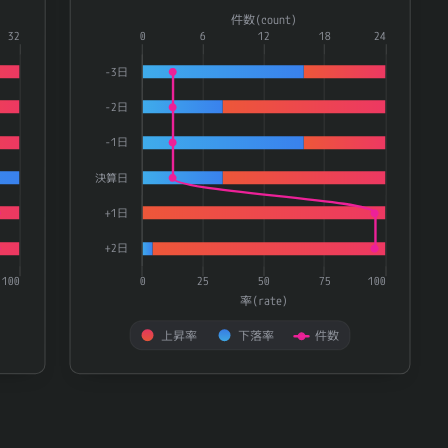
Combination chart with 3 data series.
件数(count)
ries.
32
The chart has 1 X axis displaying categories.
0
6
12
18
24
te) and 件数(count).
The chart has 2 Y axes displaying 率(rate) and 件数(
-3日
-2日
-1日
決算日
+1日
+2日
100
0
25
50
75
100
率(rate)
上昇率
下落率
件数
End of interactive chart.