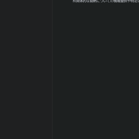
値幅（中央）
別具体的な銘柄についての情報提供や特定
日経
225(NIKKEI225)
-0.298
との相関係
数|5day
日経
225(NIKKEI225)
0.269
の相関係
数|20day
日経
225(NIKKEI225)
0.515
との相関係
数|120day
TOPIXとの相関
0.015
係数|5day
TOPIXの相関係
0.531
数|20day
TOPIXとの相関
0.701
係数|120day
マザーズ