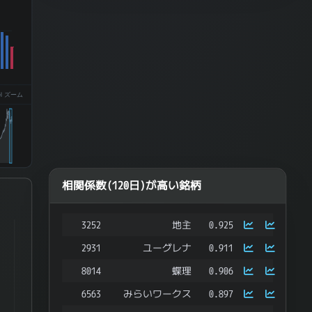
el ズーム
相関係数(120日)が高い銘柄
3252
地主
0.925
ries.
2931
ユーグレナ
0.911
ata ranges from -0.752271316937105 to 0.6550697308197578.
8014
蝶理
0.906
6563
みらいワークス
0.897