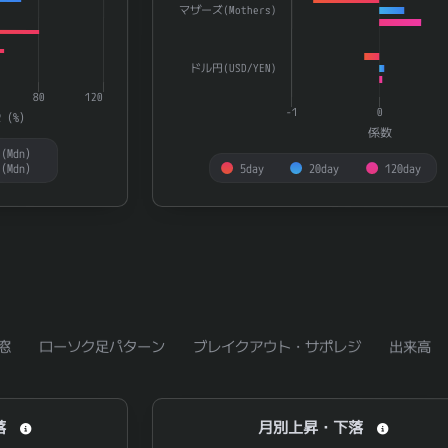
マザーズ(Mothers)
ドル円(USD/YEN)
80
120
-1
0
R（%）
係数
(Mdn）
（Mdn）
5day
20day
120day
End of interactive chart.
窓
ローソク足パターン
ブレイクアウト・サポレジ
出来高
月別上昇・下落
落
月別上昇・下落