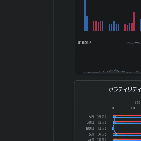
BPS (一株純資
2663.18
産、円)
2026-03 期
DPS (一株配
107.5
当、円)
2026-03 期
期間選択
下のバーをドラ
13.61%
ROE (%)
2026-03 期
5.51%
ROA (%)
2026-03 期 自
41.43%
己資本比率 (%)
2026-03 期 現
ボラティリティ
5.23%
ボラティリテ
金比率 (%)
2026-03 期 配
Combination chart with 4 dat
32.5
AT
当性向 (%)
The chart has 1 X axis displ
0
80
2026-03 期 純
The chart has 2 Y axes di
5日（日足）
資産配当率 DOE
4.04
30日（日足）
(%)
180日（日足）
5週（週足）
2026-03 期 従
52,658 名
30週（週足）