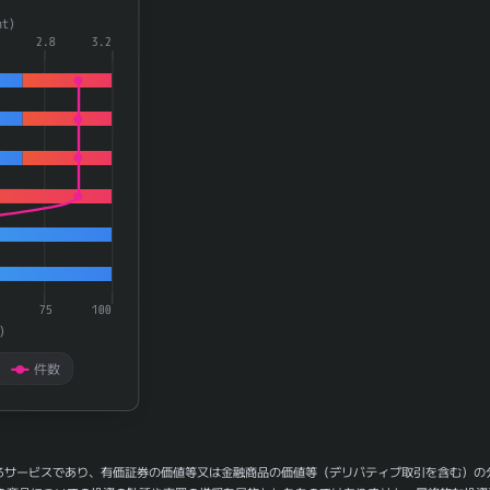
a series.
t)
aying categories.
2.8
3.2
playing 率(rate) and 件数(count).
75
100
)
件数
るサービスであり、有価証券の価値等又は金融商品の価値等（デリバティブ取引を含む）の