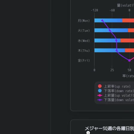
Combination chart with 4 dat
2026-03 期 有
2,409,977 百
量(volati
The chart has 1 X axis displ
-120
-60
0
利子負債
万円
The chart has 2 Y axes disp
2026-03 期 減
209,060 百万
月(Mon)
価償却費
円
火(Tue)
2026-03 期 税
664,457 百万
引前利益
円
水(Wed)
2026-03 期 法
105,292 百万
木(Thu)
人税等
円
2026-03 期 支
金(Fri)
79,526 百万円
払利息
0
25
50
2026-03 期
率(rat
465,730 百万
EBITDA (営業利
円
益+減価償却)
上昇率(up rate)
下落率(down rate
2026-03 期 ネ
上昇量(up volatil
1,858,913 百
下落量(down volat
ットデット (有
万円
利子負債-現金)
End of interactive chart.
2026-03 期 発
1,660,758,361
行済株式数
株
メジャーSQ週の各曜日別UP/DOW
2026-03 期 自
メジャーSQ週の各曜日別U
22,278,100 株