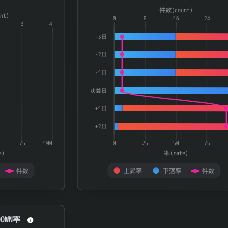
a series.
Combination chart with 3 data series.
件数(count)
nt)
aying categories.
The chart has 1 X axis displaying catego
0
8
16
24
3
4
playing 率(rate) and 件数(count).
The chart has 2 Y axes displaying 率(ra
-3日
-2日
-1日
決算日
+1日
+2日
75
100
0
25
50
75
e)
率(rate)
件数
上昇率
下落率
件数
End of interactive chart.
OWN率