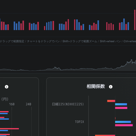
ッグで範囲指定 / チャートをドラッグでパン / Shift+ドラッグで範囲ズーム / Shift+wheel パン / Ctrl+whe
相関係数
ィ
相関係数
a series.
Bar chart with 3 data series.
R（円）
aying categories.
The chart has 1 X axis displaying catego
160
240
日経225(NIKKEI225)
splaying ATR（%） and ATR（円）.
The chart has 1 Y axis displaying 係数. D
TOPIX