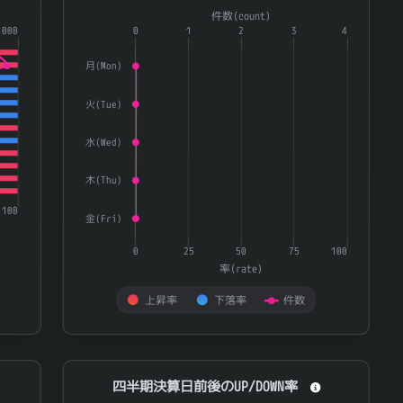
Combination chart with 3 data series.
件数(count)
7021
ニッチツ
0.874
ries.
1000
The chart has 1 X axis displaying categories.
0
1
2
3
4
te) and 量(volatility).
The chart has 2 Y axes displaying 率(rate) and 件数(
ｖｉｓｕｍｏ
303A
0.873
月(Mon)
4820
イーエムシステムズ
0.872
火(Tue)
9558
ジャパニアス
0.871
水(Wed)
4880
セルソース
0.87
8425
みずほリース
0.87
木(Thu)
4347
ブロードメディア
0.869
100
金(Fri)
9765
オオバ
0.869
0
25
50
75
100
3933
チエル
0.868
率(rate)
4430
東海ソフト
0.868
上昇率
下落率
件数
ＩＫホールディングス
2722
0.867
End of interactive chart.
3747
インタートレード
0.866
四半期決算日前後のUP/DOWN率
四半期決算日前後のUP/DOWN率