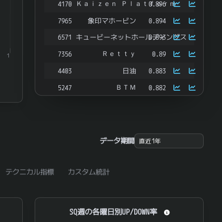
Ｋａｉｚｅｎ Ｐｌａｔｆｏｒｍ
4170
0.896
7965
象印マホービン
0.894
6571
キュービーネットホールディングス
0.893
Ｒｅｔｔｙ
7356
0.89
1
4403
日油
0.883
ＢＴＭ
5247
0.882
ｇｕｍｉ
3903
0.88
2493
イーサポートリンク
0.879
7036
イーエムネットジャパン
0.879
データ期間
3645
メディカルネット
0.878
4767
テー・オー・ダブリュー
0.878
テクニカル指標
カスタム統計
7325
アイリックコーポレーション
0.878
3547
串カツ田中ホールディングス
0.875
SQ週の各曜日別UP/DOWN率
SQ週の各曜日別UP/DOWN率
3808
オウケイウェイヴ
0.874