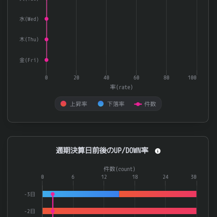
水(Wed)
木(Thu)
金(Fri)
0
20
40
60
80
100
率(rate)
上昇率
下落率
件数
End of interactive chart.
通期決算日前後のUP/DOWN率
通期決算日前後のUP/DOWN率
Combination chart with 3 data series.
件数(count)
The chart has 1 X axis displaying categories.
0
6
12
18
24
30
The chart has 2 Y axes displaying 率(rate) and 件数(count).
-3日
-2日