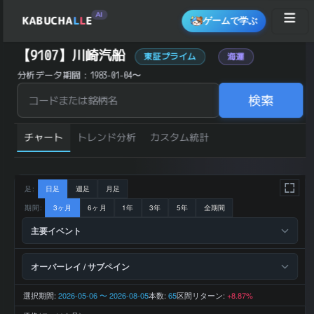
AI
KABUCHA
L
L
E
ゲームで学ぶ
川崎汽船 (9107) の 統計サマリー
【9107】川崎汽船
東証プライム
海運
銘柄コード
9107
分析データ期間：1983-01-04〜
銘柄名
川崎汽船
業種
物流・運輸
市場区分
東証プライム
検索
日経225採用
はい
JPX400採用
はい
2,787 円
直近終値
(2026-08-
チャート
トレンド分析
カスタム統計
06)
前日比 (%)
+2.69
直近1ヶ月 リター
+10.64
ン (%)
直近3ヶ月 リター
+11.35
ン (%)
足:
日足
週足
月足
直近6ヶ月 リター
+25.03
ン (%)
直近1年 リターン
期間:
3ヶ月
6ヶ月
1年
3年
5年
全期間
+29.75
(%)
52週 高値
2,964 円
主要イベント
52週 安値
1,995 円
200日 移動平均
2,420.5 円
200日 SMA 乖離
+15.14
率 (%)
オーバーレイ / サブペイン
トレンド状態
上昇トレンド
1,018,364 百
2026-03 期 売上
万円
選択期間:
2026-03 期 営業
84,164 百万
2026-05-06 〜 2026-08-05
本数:
区間リターン:
65
+8.87%
利益
円
2026-03 期 最終
132,986 百