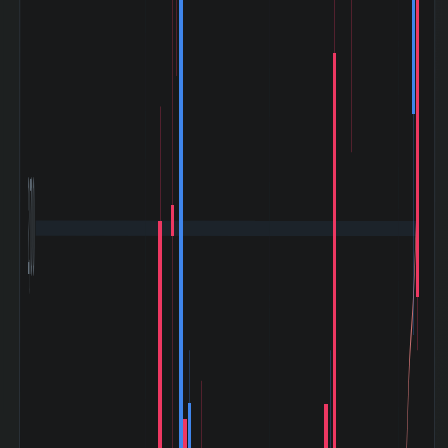
(2000-03〜
+76.16%
2003-04)
小泉相場 (2003-
+494.16%
05〜2007-07)
ライブドアショッ
ク (2006-01〜
-4.17%
2006-02)
リーマンショック
(2008-09〜
-56.39%
2009-03)
2,700
ギリシャ危機
(2010-04〜
-20.59%
2010-08)
東日本大震災
(2011-03〜
-17.51%
2011-06)
アベノミクス開始
(2012-11〜
+200.93%
2015-06)
バーナンキショッ
ク (2013-05〜
-22.96%
2013-06)
チャイナショック
(2015-08〜
-35.19%
2016-02)
ブレグジット
(2016-06〜
+7.11%
2016-07)
クリスマスショッ
ク (2018-12〜
+2.11%
2019-01)
コロナショック
(2020-02〜
-30.86%
2020-06)
米利上げ局面
(2022-03〜
-5.59%
2022-12)
令和ブラックマン