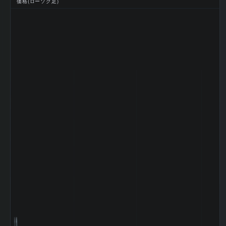
価格(ローソク足)
利益
万円
2026-03 期 EPS
210.4
(一株益、円)
2026-03 期 BPS
2851.95
(一株純資産、円)
2026-03 期 DPS
120
(一株配当、円)
2026-03 期 ROE
7.71%
(%)
2026-03 期 ROA
5.84%
(%)
2026-03 期 自己
76.91%
資本比率 (%)
2026-03 期 現金
13.64%
比率 (%)
2026-03 期 配当
57
性向 (%)
2026-03 期 純資
産配当率 DOE
4.21
(%)
2026-03 期 従業
5,262 名
員数 (連結)
2026-03 期 従業
員1人当たり売上
19,353 万円
高
2026-03 期 純資
1,841,988 百
産
万円
2026-03 期 流動
546,439 百
資産
万円
2026-03 期 固定
1,797,549 百
資産
万円
2026-03 期 有形
493,650 百
固定資産
万円
2026-03 期 無形
10,371 百万
固定資産
円
2026-03 期 棚卸
44,477 百万
資産
円