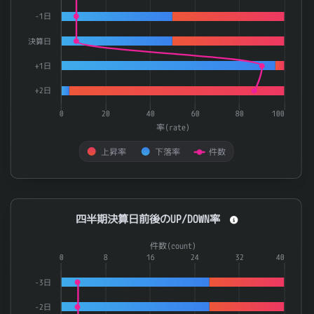
-1日
決算日
+1日
+2日
0
20
40
60
80
100
率(rate)
上昇率
下落率
件数
End of interactive chart.
四半期決算日前後のUP/DOWN率
四半期決算日前後のUP/DOWN率
Combination chart with 3 data series.
件数(count)
The chart has 1 X axis displaying categories.
0
8
16
24
32
40
The chart has 2 Y axes displaying 率(rate) and 件数(count).
-3日
-2日