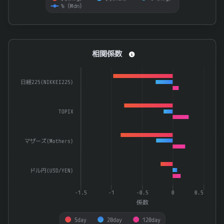
%（Mdn）
End of interactive chart.
相関係数
相関係数
Bar chart with 3 data series.
The chart has 1 X axis displaying categories.
日経225(NIKKEI225)
The chart has 1 Y axis displaying 係数. Data ranges from -0.
TOPIX
マザーズ(Mothers)
ドル円(USD/YEN)
-1.5
-1
-0.5
0
0.5
係数
5day
20day
120day