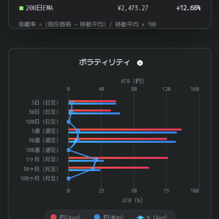
200日EMA
¥2,473.27
+12.68%
乖離率 = (現在価格 − 移動平均) / 移動平均 × 100
ボラティリティ
ボラティリティ
Combination chart with 4 data series.
ATR（円）
The chart has 1 X axis displaying categories.
0
40
80
120
160
The chart has 2 Y axes displaying ATR（%） and ATR（円）.
5日（日足）
30日（日足）
180日（日足）
5週（週足）
30週（週足）
180週（週足）
5ヶ月（月足）
30ヶ月（月足）
180ヶ月（月足）
0
25
50
75
100
ATR（%）
円(Avg）
円(Mdn）
%（Avg）