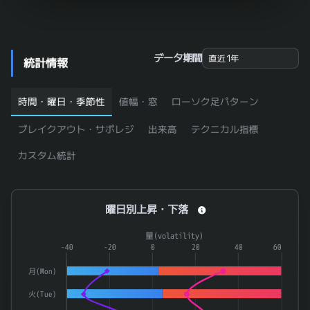
9633
東京テアトル
0.652
2831
はごろもフーズ
0.646
6033
エクストリーム
0.646
データ期間
統計情報
7219
エッチ・ケー・エス
0.646
9308
乾汽船
0.646
時間・曜日・季節性
値幅・窓
ローソク足パターン
2590
ダイドーグループホールディングス
0.641
ブレイクアウト・サポレジ
出来高
テクニカル指標
ＡＩフュージョンキャピタルグループ
254A
0.636
カスタム統計
9861
吉野家ホールディングス
0.634
3851
日本一ソフトウェア
0.631
曜日別上昇・下落
曜日別上昇・下落
2170
リンクアンドモチベーション
0.616
Combination chart with 4 data series.
9104
商船三井
0.611
量(volatility)
The chart has 1 X axis displaying categories.
-40
-20
0
20
40
60
7616
コロワイド
0.601
The chart has 2 Y axes displaying 率(rate) and 量(volatilit
月(Mon)
8079
正栄食品工業
0.6
火(Tue)
9357
名港海運
0.597