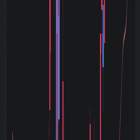
デー (2024-08〜
-0.79%
2024-08)
トランプ関税ショ
ック (2025-04〜
+0.25%
2025-05)
物流・運輸 業種内
5 位 / 108 銘
時価総額 順位
柄
物流・運輸 業種内
78 位 / 108
PER 低い順 順位
銘柄
川崎汽船 (9107) の セグメント別業績 (2026-03期)
セグメント
売上高
利益
資産
622,356
90,877
1,668,002
ProductLogistics
百万円
百万円
百万円
292,850
10,906
268,546
DryBulk
百万円
百万円
百万円
102,796
9,676
320,084
EnergyResourceTransport
百万円
百万円
百万円
73,402
2,253
39,290 百
OTHER
百万円
百万円
万円