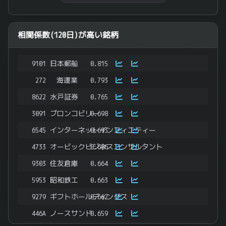
End of interactive chart.
相関係数(120日)が高い銘柄
9101
日本郵船
0.815
272
海運業
0.793
8622
水戸証券
0.765
3091
ブロンコビリー
0.698
6545
インターネットインフィニティー
0.693
4733
オービックビジネスコンサルタント
0.666
9303
住友倉庫
0.664
5953
昭和鉄工
0.663
9279
ギフトホールディングス
0.662
446A
ノースサンド
0.659