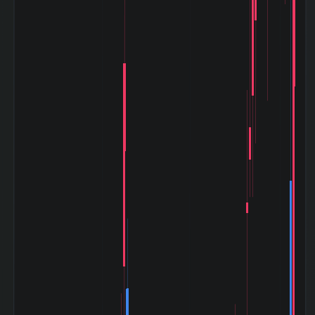
数|120day
TOPIXとの相関係
-0.792
数|5day
TOPIXの相関係
-0.011
数|20day
TOPIXとの相関係
0.289
数|120day
マザーズ
(Mothers)との相
-0.849
関係数|5day
マザーズ
(Mothers)の相関
0.014
係数|20day
マザーズ
(Mothers)との相
0.209
関係数|120day
ドル円
(USD/YEN)との
-0.196
相関係数|5day
ドル円
(USD/YEN)の相
0.083
関係数|20day
ドル円
(USD/YEN)との
0.11
相関係数|120day
バブル崩壊
(1989-12〜
-72.35%
1992-08)
阪神淡路大震災
(1995-01〜
-27.42%
1995-03)
アジア通貨危機
(1997-07〜
-27.95%
1997-10)
山一證券破綻
(1997-11〜
+3.63%
1998-10)
ITバブル崩壊