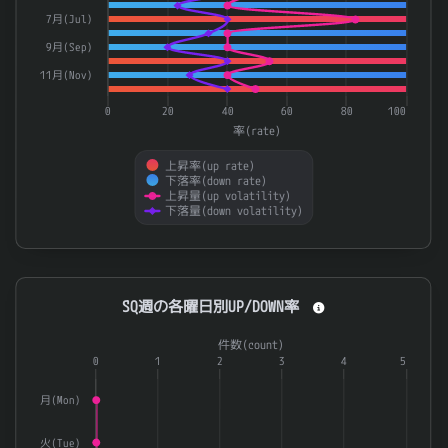
7月(Jul)
9月(Sep)
11月(Nov)
0
20
40
60
80
100
率(rate)
上昇率(up rate)
下落率(down rate)
上昇量(up volatility)
下落量(down volatility)
End of interactive chart.
SQ週の各曜日別UP/DOWN率
SQ週の各曜日別UP/DOWN率
Combination chart with 3 data series.
件数(count)
The chart has 1 X axis displaying categories.
0
1
2
3
4
5
The chart has 2 Y axes displaying 率(rate) and 件数(count).
月(Mon)
火(Tue)