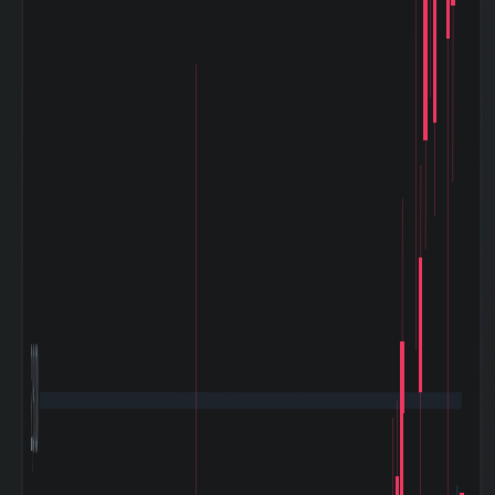
180日間の日足値
0.33
幅（平均）
180日間の日足値
0
幅（中央）
5週間の週足値幅
138.73
（平均）
5週間の週足値幅
133.1
（中央）
30週間の週足値幅
121.17
（平均）
30週間の週足値幅
131.88
（中央）
180週間の週足値
0.79
幅（平均）
180週間の週足値
0
幅（中央）
5ヶ月間の月足値
122.35
幅（平均）
5ヶ月間の月足値
43.5
幅（中央）
30ヶ月間の月足値
98.72
2,800
幅（平均）
30ヶ月間の月足値
39.78
幅（中央）
180日間の月足値
0.71
幅（平均）
180日間の月足値
0
幅（中央）
日経
225(NIKKEI225)
-0.971
との相関係
数|5day
日経
225(NIKKEI225)
-0.146
の相関係数|20day
日経
225(NIKKEI225)
0.133
との相関係