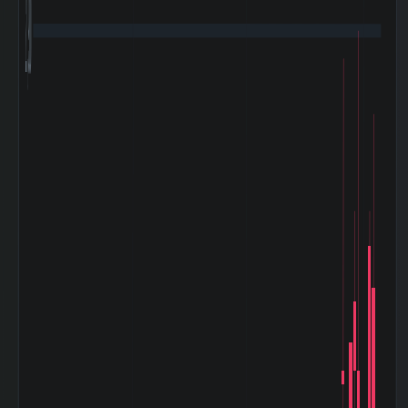
2,900
2026-03 期 投資
1,201,899 百
有価証券
万円
2026-03 期 流動
235,156 百
負債
万円
2026-03 期 固定
266,844 百
負債
万円
2026-03 期 有利
296,047 百
子負債
万円
2026-03 期 減価
52,379 百万
償却費
円
2026-03 期 設備
90,670 百万
投資額
円
2026-03 期 税引
132,477 百
前利益
万円
2026-03 期 法人
-3,964 百万
税等
円
2026-03 期 支払
7,996 百万円
利息
2026-03 期
136,543 百
EBITDA (営業利
万円
益+減価償却)
2026-03 期 ネッ
-26,501 百万
トデット (有利子
円
負債-現金)
2026-03 期 発行
639,172,067
済株式数
株
2026-03 期 自己
1,714,600 株
株式数
2026-03 期 自己
637,457,467
株控除後株式数
株
5日間の日足値幅
58.53
（平均）
5日間の日足値幅
58.9
（中央）
30日間の日足値幅
52.1
（平均）
30日間の日足値幅
63.63
（中央）