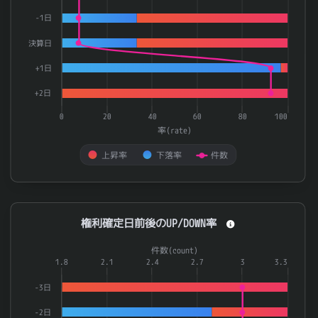
-1日
決算日
+1日
+2日
0
20
40
60
80
100
率(rate)
上昇率
下落率
件数
End of interactive chart.
権利確定日前後のUP/DOWN率
権利確定日前後のUP/DOWN率
Combination chart with 3 data series.
件数(count)
The chart has 1 X axis displaying categories.
1.8
2.1
2.4
2.7
3
3.3
The chart has 2 Y axes displaying 率(rate) and 件数(count).
-3日
-2日