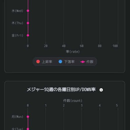
水(Wed)
木(Thu)
金(Fri)
0
20
40
60
80
100
率(rate)
上昇率
下落率
件数
End of interactive chart.
メジャーSQ週の各曜日別UP/DOWN率
メジャーSQ週の各曜日別UP/DOWN率
Combination chart with 3 data series.
件数(count)
The chart has 1 X axis displaying categories.
0
1
2
3
4
5
The chart has 2 Y axes displaying 率(rate) and 件数(count).
月(Mon)
火(Tue)