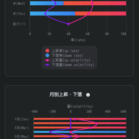
水(Wed)
5237
ノザワ
0.59
木(Thu)
2492
インフォマート
0.589
金(Fri)
ＫＳＫ
9687
0.579
0
20
40
60
80
100
296A
令和アカウンティング・ホールディングス
0.579
率(rate)
4326
インテージホールディングス
0.578
上昇率(up rate)
下落率(down rate)
4676
フジ・メディア・ホールディングス
0.578
上昇量(up volatility)
下落量(down volatility)
End of interactive chart.
月別上昇・下落
月別上昇・下落
Combination chart with 4 data series.
量(volatility)
The chart has 1 X axis displaying categories.
-400
-200
0
200
400
600
The chart has 2 Y axes displaying 率(rate) and 量(volatilit
1月(Jan)
3月(Mar)
5月(May)