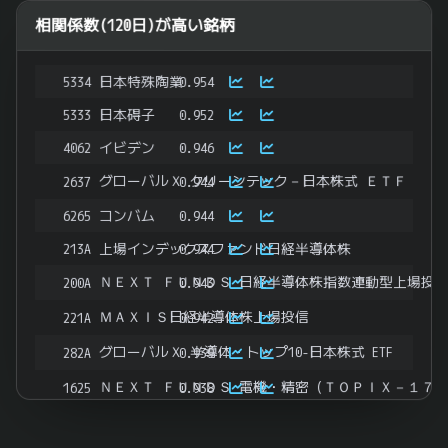
相関係数(120日)が高い銘柄
5334
日本特殊陶業
0.954
5333
日本碍子
0.952
4062
イビデン
0.946
グローバルＸ クリーンテック－日本株式 ＥＴＦ
2637
0.944
6265
コンバム
0.944
213A
上場インデックスファンド日経半導体株
0.944
ＮＥＸＴ ＦＵＮＤＳ 日経半導体株指数連動型上場投
200A
0.943
ＭＡＸＩＳ日経半導体株上場投信
221A
0.942
グローバルＸ 半導体・トップ10-日本株式 ETF
282A
0.939
ＮＥＸＴ ＦＵＮＤＳ 電機・精密（ＴＯＰＩＸ－１７
1625
0.938
163A
半導体フォーカス 日本株（ネットリターン）ETN
0.937