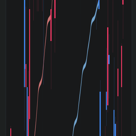
令和ブラックマン
デー (2024-08〜
+29.98%
2024-08)
トランプ関税ショ
ック (2025-04〜
+8.84%
2025-05)
建設・不動産 業種
26 位 / 420
内 時価総額 順位
銘柄
建設・不動産 業種
309 位 /
内 PER 低い順 順
420 銘柄
位
ニチアス (5393) の セグメント別業績 (2026-03期)
セグメント
売上高
利益
資産
79,503
11,982
47,358
EnergyAndIndustrialPlants
百万円
百万円
百万円
64,701
10,117
75,554
IndustrialProducts
百万円
百万円
百万円
51,504
5,313
51,616
AutomotiveParts
百万円
百万円
百万円
39,094
6,907
44,522
AdvancedProducts
百万円
百万円
百万円
28,487
2,693
24,103
BuildingMaterialsAndContracts
百万円
百万円
百万円