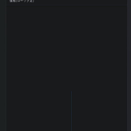
価格(ローソク足)
利益
万円
2026-03 期 最終
31,634 百
利益
万円
2026-03 期 EPS
165.6
(一株益、円)
2026-03 期 BPS
1261.39
(一株純資産、円)
2026-03 期 DPS
164
(一株配当、円)
2026-03 期 ROE
13.9%
(%)
2026-03 期 ROA
10.61%
(%)
2026-03 期 自己
77.7%
資本比率 (%)
2026-03 期 現金
18.44%
比率 (%)
2026-03 期 配当
99
性向 (%)
2026-03 期 純資
産配当率 DOE
13
(%)
2026-03 期 従業
6,424 名
員数 (連結)
2026-03 期 従業
員1人当たり売上
3,921 万円
高
2026-03 期 純資
239,612 百
産
万円
2026-03 期 流動
192,315 百
資産
万円
2026-03 期 固定
114,807 百
資産
万円
2026-03 期 有形
71,765 百
固定資産
万円
2026-03 期 無形
2,068 百万
固定資産
円
2026-03 期 棚卸
54,061 百