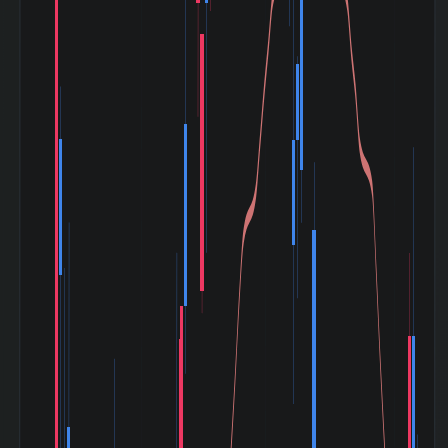
225(NIKKEI225)
0.612
との相関係
数|120day
TOPIXとの相関係
0.662
数|5day
TOPIXの相関係
0.721
数|20day
TOPIXとの相関係
0.632
数|120day
マザーズ
(Mothers)との相
0.921
関係数|5day
マザーズ
(Mothers)の相関
0.677
係数|20day
マザーズ
(Mothers)との相
0.382
関係数|120day
ドル円
(USD/YEN)との
-0.272
相関係数|5day
ドル円
(USD/YEN)の相
-0.342
関係数|20day
ドル円
(USD/YEN)との
-0.064
相関係数|120day
バブル崩壊
(1989-12〜
-79.76%
1992-08)
阪神淡路大震災
(1995-01〜
-5.66%
1995-03)
アジア通貨危機
(1997-07〜
-31.69%
1997-10)
山一證券破綻
(1997-11〜
-23.40%