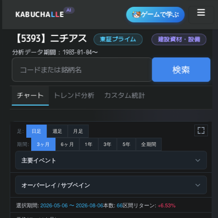
AI
KABUCHA
L
L
E
ゲームで学ぶ
ニチアス (5393) の 統計サマリー
【5393】ニチアス
東証プライム
建設資材・設備
銘柄コード
5393
分析データ期間：1983-01-04〜
銘柄名
ニチアス
建設・不動
業種
産
検索
東証プライ
市場区分
ム
JPX400採用
はい
3,507 円
チャート
トレンド分析
カスタム統計
直近終値
(2026-08-
07)
前日比 (%)
-2.34
直近1ヶ月 リター
-4.65
ン (%)
直近3ヶ月 リター
+9.66
ン (%)
足:
日足
週足
月足
直近6ヶ月 リター
+37.53
ン (%)
期間:
3ヶ月
6ヶ月
1年
3年
5年
全期間
直近1年 リターン
+83.61
(%)
主要イベント
52週 高値
4,146 円
52週 安値
1,798 円
200日 移動平均
2,866.5 円
200日 SMA 乖離
+22.34
オーバーレイ / サブペイン
率 (%)
上昇トレン
トレンド状態
ド
251,910 百
選択期間:
2026-05-06 〜 2026-08-06
本数:
区間リターン:
66
+6.53%
2026-03 期 売上
万円
2026-03 期 営業
37,014 百