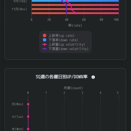
9月(Sep)
11月(Nov)
0
20
40
60
80
100
率(rate)
上昇率(up rate)
下落率(down rate)
上昇量(up volatility)
下落量(down volatility)
End of interactive chart.
SQ週の各曜日別UP/DOWN率
SQ週の各曜日別UP/DOWN率
Combination chart with 3 data series.
件数(count)
The chart has 1 X axis displaying categories.
0
1
2
3
4
5
The chart has 2 Y axes displaying 率(rate) and 件数(count).
月(Mon)
火(Tue)
水(Wed)