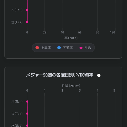
木(Thu)
金(Fri)
0
20
40
60
80
100
率(rate)
上昇率
下落率
件数
End of interactive chart.
メジャーSQ週の各曜日別UP/DOWN率
メジャーSQ週の各曜日別UP/DOWN率
Combination chart with 3 data series.
件数(count)
The chart has 1 X axis displaying categories.
0
1
2
3
4
5
The chart has 2 Y axes displaying 率(rate) and 件数(count).
月(Mon)
火(Tue)
水(Wed)