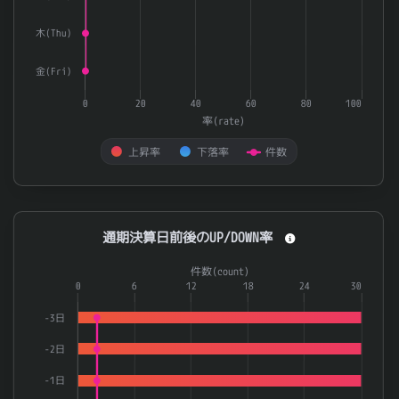
木(Thu)
金(Fri)
0
20
40
60
80
100
率(rate)
上昇率
下落率
件数
End of interactive chart.
通期決算日前後のUP/DOWN率
通期決算日前後のUP/DOWN率
Combination chart with 3 data series.
件数(count)
The chart has 1 X axis displaying categories.
0
6
12
18
24
30
The chart has 2 Y axes displaying 率(rate) and 件数(count).
-3日
-2日
-1日