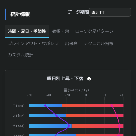
261
ガラス・土石
0.936
266
電気機器
0.936
データ期間
統計情報
6981
村田製作所
0.936
時間・曜日・季節性
値幅・窓
ローソク足パターン
グローバルＸ 中小型リーダーズ－日本株式 ＥＴＦ
2837
0.934
6997
日本ケミコン
0.934
ブレイクアウト・サポレジ
出来高
テクニカル指標
285A
キオクシアホールディングス
0.934
カスタム統計
3891
ニッポン高度紙工業
0.932
グローバルＸ テック・トップ２０－日本株式ＥＴＦ
2854
0.931
曜日別上昇・下落
曜日別上昇・下落
ｉＦｒｅｅＥＴＦ 日経２２５（年１回決算型）
1320
0.93
Combination chart with 4 data series.
量(volatility)
グローバルＸ 半導体 ＥＴＦ
2243
0.93
The chart has 1 X axis displaying categories.
-60
-40
-20
0
20
40
The chart has 2 Y axes displaying 率(rate) and 量(volatilit
ＮＥＸＴ ＦＵＮＤＳ 日経２２５連動型上場投信
1321
0.929
月(Mon)
上場インデックスファンド２２５
1330
0.929
火(Tue)
ＴＨＫ
6481
0.929
水(Wed)
木(Thu)