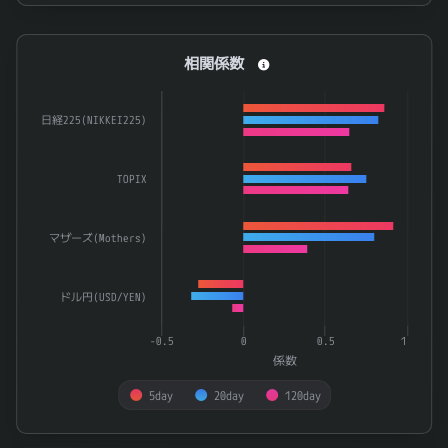
End of interactive chart.
相関係数
相関係数
Bar chart with 3 data series.
The chart has 1 X axis displaying categories.
日経225(NIKKEI225)
The chart has 1 Y axis displaying 係数. Data ranges from -0.
TOPIX
マザーズ(Mothers)
ドル円(USD/YEN)
-0.5
0
0.5
1
係数
5day
20day
120day
End of interactive chart.