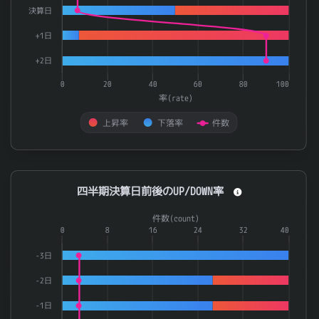
決算日
+1日
+2日
0
20
40
60
80
100
率(rate)
上昇率
下落率
件数
End of interactive chart.
四半期決算日前後のUP/DOWN率
四半期決算日前後のUP/DOWN率
Combination chart with 3 data series.
件数(count)
The chart has 1 X axis displaying categories.
0
8
16
24
32
40
The chart has 2 Y axes displaying 率(rate) and 件数(count).
-3日
-2日
-1日