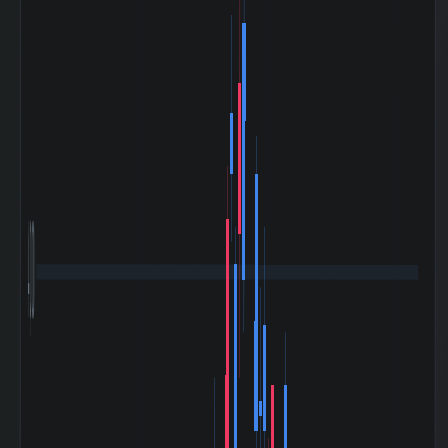
資産
万円
2026-03 期 投資
17,926 百
有価証券
万円
2026-03 期 流動
52,144 百
負債
万円
2026-03 期 固定
15,365 百
負債
万円
2026-03 期 有利
11,025 百
子負債
万円
2026-03 期 減価
7,314 百万
償却費
円
2026-03 期 設備
11,031 百
投資額
万円
2026-03 期 税引
38,715 百
4,000
前利益
万円
2026-03 期 法人
6,957 百万
税等
円
2026-03 期 支払
214 百万円
利息
2026-03 期
44,328 百
EBITDA (営業利
万円
益+減価償却)
2026-03 期 ネッ
-46,698 百
トデット (有利子
万円
負債-現金)
2026-03 期 発行
63,661,917
済株式数
株
2026-03 期 自己
632,200 株
株式数
2026-03 期 自己
63,029,717
株控除後株式数
株
5日間の日足値幅
90.24
（平均）
5日間の日足値幅
81.1
（中央）
30日間の日足値幅
77.88
（平均）