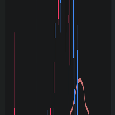
30日間の日足値幅
83.87
（中央）
180日間の日足値
0.51
幅（平均）
180日間の日足値
0
幅（中央）
5週間の週足値幅
101.78
（平均）
5週間の週足値幅
80.9
（中央）
30週間の週足値幅
78.82
（平均）
30週間の週足値幅
80.35
（中央）
180週間の週足値
0.59
幅（平均）
180週間の週足値
0
幅（中央）
5ヶ月間の月足値
107.35
幅（平均）
5ヶ月間の月足値
86.1
幅（中央）
30ヶ月間の月足値
82.41
幅（平均）
30ヶ月間の月足値
87.9
幅（中央）
180日間の月足値
0.65
幅（平均）
180日間の月足値
0
幅（中央）
日経
225(NIKKEI225)
0.863
との相関係
数|5day
日経
225(NIKKEI225)
0.799
の相関係数|20day
日経