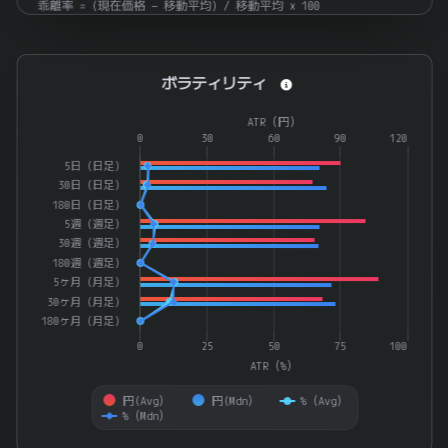
乖離率 = (現在価格 − 移動平均) / 移動平均 × 100
ボラティリティ
ボラティリティ
Combination chart with 4 data series.
ATR（円）
The chart has 1 X axis displaying categories.
0
30
60
90
120
The chart has 2 Y axes displaying ATR（%） and ATR（円）.
5日（日足）
30日（日足）
180日（日足）
5週（週足）
30週（週足）
180週（週足）
5ヶ月（月足）
30ヶ月（月足）
180ヶ月（月足）
0
25
50
75
100
ATR（%）
円(Avg）
円(Mdn）
%（Avg）
%（Mdn）