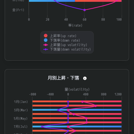
3449
テクノフレックス
0.928
金(Fri)
6101
ツガミ
0.928
0
20
40
60
80
100
ＭＡＸＩＳ 日経２２５上場投信
1346
0.927
率(rate)
1358
上場インデックスファンド日経レバレッジ指数
0.927
上昇率(up rate)
Ｏｎｅ ＥＴＦ 日経２２５
下落率(down rate)
1369
0.927
上昇量(up volatility)
下落量(down volatility)
上場インデックスファンド日経２２５（ミニ）
1578
0.927
End of interactive chart.
月別上昇・下落
月別上昇・下落
Combination chart with 4 data series.
量(volatility)
The chart has 1 X axis displaying categories.
-800
-400
0
400
800
1200
The chart has 2 Y axes displaying 率(rate) and 量(volatilit
1月(Jan)
3月(Mar)
5月(May)
7月(Jul)