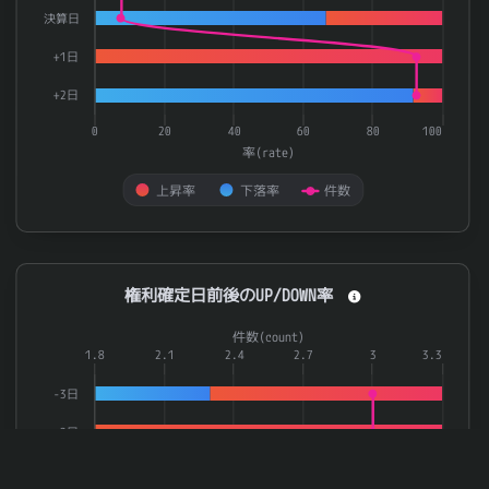
決算日
+1日
+2日
0
20
40
60
80
100
率(rate)
上昇率
下落率
件数
End of interactive chart.
権利確定日前後のUP/DOWN率
権利確定日前後のUP/DOWN率
Combination chart with 3 data series.
件数(count)
The chart has 1 X axis displaying categories.
1.8
2.1
2.4
2.7
3
3.3
The chart has 2 Y axes displaying 率(rate) and 件数(count).
-3日
-2日
-1日