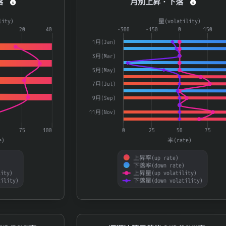
落
月別上昇・下落
a series.
Combination chart with 4 data series.
lity)
量(volatility)
aying categories.
20
40
The chart has 1 X axis displaying catego
-300
-150
0
150
laying 率(rate) and 量(volatility).
The chart has 2 Y axes displaying 率(ra
1月(Jan)
3月(Mar)
5月(May)
7月(Jul)
9月(Sep)
11月(Nov)
75
100
0
25
50
75
e)
率(rate)
上昇率(up rate)
)
下落率(down rate)
ity)
上昇量(up volatility)
ility)
下落量(down volatility)
End of interactive chart.
N率
通期決算日前後のUP/DOWN率