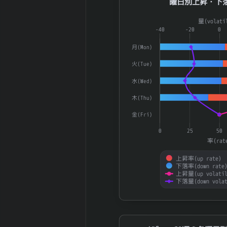
曜日別上昇・下
2026-02 期 投
363,740 百万
資有価証券
円
Combination chart with 4 dat
量(volati
2026-02 期 流
1,900,670 百
The chart has 1 X axis displ
-40
-20
0
動負債
万円
The chart has 2 Y axes disp
月(Mon)
2026-02 期 固
3,594,091 百
定負債
万円
火(Tue)
2026-02 期 有
3,793,778 百
水(Wed)
利子負債
万円
木(Thu)
2026-02 期 減
382,009 百万
価償却費
円
金(Fri)
2026-02 期 設
402,277 百万
0
25
50
備投資額
円
率(rat
2026-02 期 税
434,564 百万
引前利益
円
上昇率(up rate)
下落率(down rate
2026-02 期 法
135,472 百万
上昇量(up volatil
人税等
円
下落量(down volat
2026-02 期 支
29,773 百万円
End of interactive chart.
払利息
2026-02 期
805,002 百万
メジャーSQ週の各曜日別UP/DOW