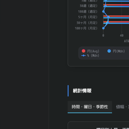
(%)
5週（週足）
30週（週足）
2026-02 期 従
35,967 名
180週（週足）
業員数 (連結)
5ヶ月（月足）
2026-02 期 従
30ヶ月（月足）
業員1人当たり
29,000 万円
180ヶ月（月足）
売上高
0
40
2026-02 期 純
3,648,195 百
AT
資産
万円
円(Avg）
円(Mdn）
2026-02 期 流
1,492,546 百
%（Mdn）
動資産
万円
End of interactive chart.
2026-02 期 固
7,650,015 百
定資産
万円
2026-02 期 有
4,497,967 百
形固定資産
万円
統計情報
2026-02 期 無
2,469,026 百
形固定資産
万円
2026-02 期 の
2,109,806 百
時間・曜日・季節性
値幅・
れん
万円
2026-02 期 棚
223,398 百万
卸資産
円
曜日別上昇・下落