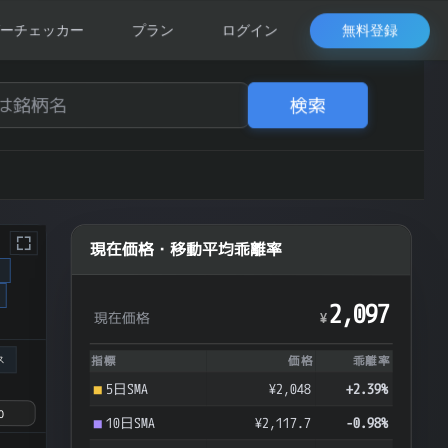
無料登録
ーチェッカー
プラン
ログイン
検索
現在価格・移動平均乖離率
ク
2,097
現在価格
¥
ス
指標
価格
乖離率
5日SMA
¥2,048
+2.39%
10日SMA
¥2,117.7
-0.98%