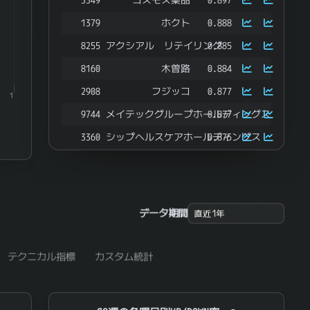
1379
ホクト
0.888
8255
アクシアル リテイリング
0.885
8160
木曽路
0.884
2908
フジッコ
0.877
1
9744
メイテックグループホールディングス
0.877
3360
シップヘルスケアホールディングス
0.875
7482
シモジマ
0.872
2157
コシダカホールディングス
0.871
2935
ピックルスホールディングス
0.869
データ期間
2305
スタジオアリス
0.867
497A
インバウンド消費関連 日本株（ネットリターン
0.867
テクニカル指標
カスタム統計
5011
ニチレキグループ
0.864
9305
ヤマタネ
0.864
SQ週の各曜日別UP/DOWN率