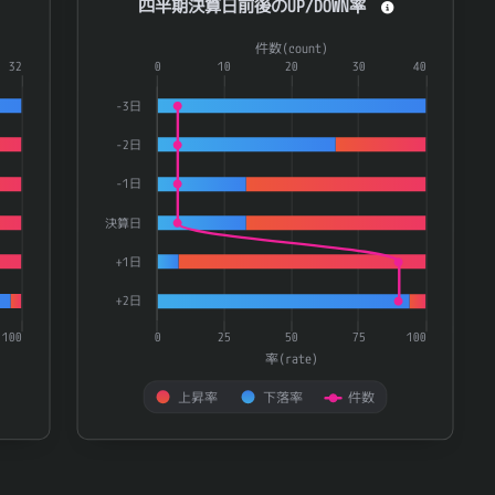
四半期決算日前後のUP/DOWN率
Combination chart with 3 data series.
件数(count)
ries.
32
The chart has 1 X axis displaying categories.
0
10
20
30
40
te) and 件数(count).
The chart has 2 Y axes displaying 率(rate) and 件数(
-3日
-2日
-1日
決算日
+1日
+2日
100
0
25
50
75
100
率(rate)
上昇率
下落率
件数
End of interactive chart.