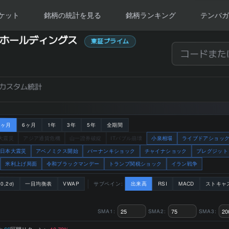
ケット
銘柄の統計を見る
銘柄ランキング
テンバガ
マリー
イ・ホールディングス
東証プライム
カスタム統計
3ヶ月
6ヶ月
1年
3年
5年
全期間
大震災
アジア通貨危機
山一證券破綻
ITバブル崩壊
小泉相場
ライブドアショッ
日本大震災
アベノミクス開始
バーナンキショック
チャイナショック
ブレグジット
米利上げ局面
令和ブラックマンデー
トランプ関税ショック
イラン戦争
0,2σ)
一目均衡表
VWAP
サブペイン:
出来高
RSI
MACD
ストキャ
SMA1:
SMA2:
SMA3:
:
区間リターン:
66
+10.78%