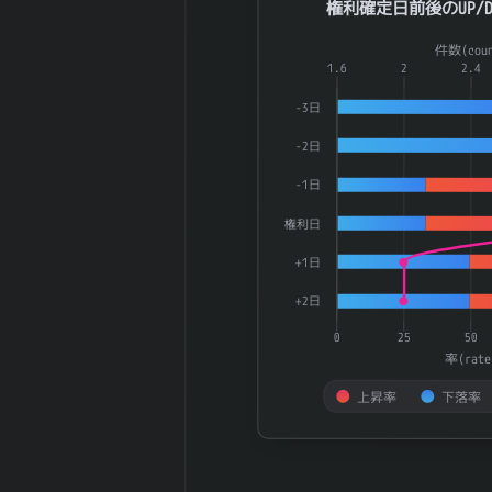
権利確定日前後のUP/D
180日間の日足
0.25
値幅（平均）
Combination chart with 3 dat
件数(coun
180日間の日足
The chart has 1 X axis displ
1.6
2
2.4
0
値幅（中央）
The chart has 2 Y axes dis
-3日
5週間の週足値
105.2
幅（平均）
-2日
5週間の週足値
97.5
-1日
幅（中央）
30週間の週足値
権利日
90.16
幅（平均）
+1日
30週間の週足値
91.45
幅（中央）
+2日
180週間の週足
0.6
0
25
50
値幅（平均）
率(rate
180週間の週足
0
値幅（中央）
上昇率
下落率
5ヶ月間の月足
159.55
End of interactive chart.
値幅（平均）
5ヶ月間の月足
156.9