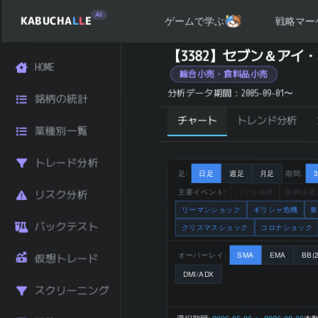
AI
KABUCHA
L
L
E
戦略マー
ゲームで学ぶ
セブン＆アイ・ホールディングス (3382) の 統計サ
【3382】セブン＆ア
HOME
銘柄コード
3382
総合小売・食料品小売
セブン＆ア
分析データ期間：2005-09-01〜
銘柄の統計
銘柄名
イ・ホールデ
ィングス
チャート
トレンド分析
業種別一覧
業種
小売
市場区分
東証プライム
トレード分析
日経225採用
はい
足:
日足
週足
月足
期間:
JPX400採用
はい
主要イベント:
バブル崩壊
阪神淡路
リスク分析
TOPIX100採用
はい
リーマンショック
ギリシャ危機
東
2,097 円
バックテスト
クリスマスショック
コロナショック
直近終値
(2026-08-07)
前日比 (%)
+2.24
オーバーレイ:
SMA
EMA
BB(2
仮想トレード
直近1ヶ月 リタ
DMI/ADX
+3.30
ーン (%)
スクリーニング
直近3ヶ月 リタ
+10.31
選択期間:
2026-05-06 〜 2026-08-06
本数