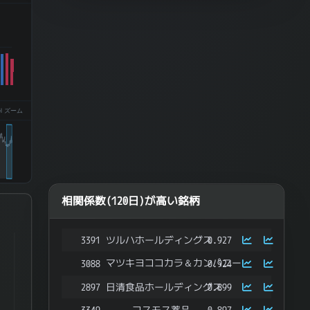
el ズーム
相関係数(120日)が高い銘柄
3391
ツルハホールディングス
0.927
ries.
マツキヨココカラ＆カンパニー
3088
0.924
ata ranges from -0.983698620922126 to 0.47579269320102613.
2897
日清食品ホールディングス
0.899
3349
コスモス薬品
0.897