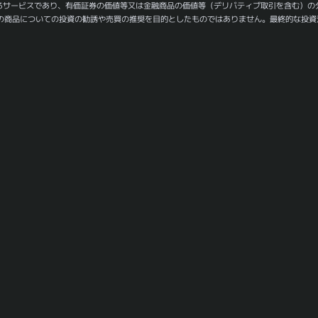
るサービスであり、有価証券の価値等又は金融商品の価値等（デリバティブ取引を含む）の
の商品についての投資の勧誘や売買の推奨を目的としたものではありません。最終的な投資