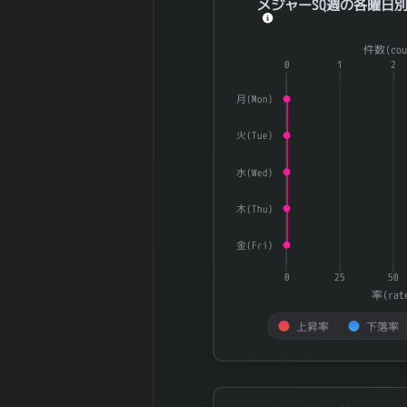
EBITDA (営業利
メジャーSQ週の各曜日別U
円
益+減価償却)
Combination chart with 3 dat
2026-02 期 ネ
件数(cou
3,355,144 百
The chart has 1 X axis displ
ットデット (有
0
1
2
万円
The chart has 2 Y axes dis
利子負債-現金)
月(Mon)
2026-02 期 発
2,604,555,849
行済株式数
株
火(Tue)
2026-02 期 自
289,783,300
己株式数
株
水(Wed)
2026-02 期 自
2,314,772,549
己株控除後株式
木(Thu)
株
数
金(Fri)
5日間の日足値
44.89
幅（平均）
0
25
50
5日間の日足値
率(rat
43.8
幅（中央）
上昇率
下落率
30日間の日足値
38.21
幅（平均）
End of interactive chart.
30日間の日足値
45.7
幅（中央）
権利確定日前後のUP/DOWN率