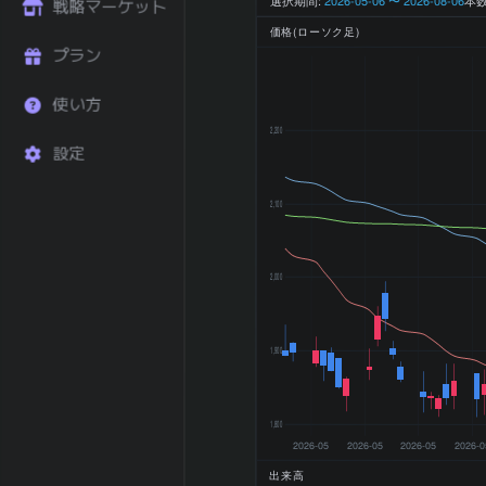
ーン (%)
戦略マーケット
直近6ヶ月 リタ
価格(ローソク足)
-5.92
ーン (%)
プラン
直近1年 リター
+4.95
ン (%)
使い方
52週 高値
2,417 円
2,200
設定
52週 安値
1,811 円
200日 移動平均
2,071.1 円
200日 SMA 乖
2,100
+1.25
離率 (%)
横ばい (±5%以
トレンド状態
2,000
内)
2026-02 期 売
10,430,269 百
上
万円
1,900
2026-02 期 営
422,993 百万
業利益
円
2026-02 期 最
292,760 百万
1,800
終利益
円
2026-05
2026-05
2026-05
2026-0
2026-02 期
出来高
EPS (一株益、
118.8