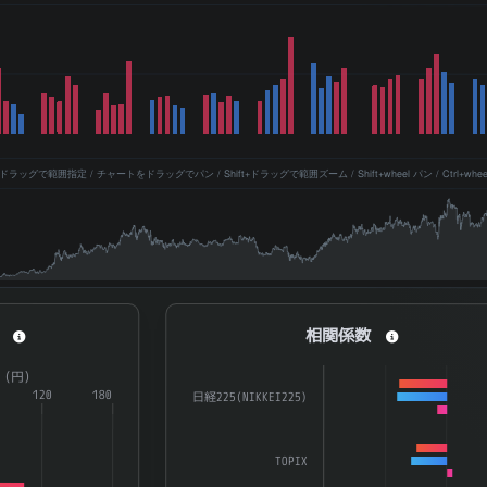
ッグで範囲指定 / チャートをドラッグでパン / Shift+ドラッグで範囲ズーム / Shift+wheel パン / Ctrl+whe
相関係数
相関係数
a series.
Bar chart with 3 data series.
R（円）
aying categories.
120
180
The chart has 1 X axis displaying catego
日経225(NIKKEI225)
splaying ATR（%） and ATR（円）.
The chart has 1 Y axis displaying 係数. D
TOPIX