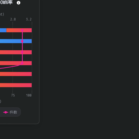
OWN率
a series.
t)
aying categories.
2.8
3.2
playing 率(rate) and 件数(count).
75
100
)
件数