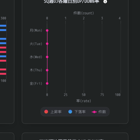
SQ週の各曜日別UP/DOWN率
8043
スターゼン
0.862
Combination chart with 3 data series.
件数(count)
8125
ワキタ
0.862
ries.
300
The chart has 1 X axis displaying categories.
0
1
2
3
4
271
陸運業
0.861
te) and 量(volatility).
The chart has 2 Y axes displaying 率(rate) and 件数(
月(Mon)
2209
井村屋グループ
0.861
火(Tue)
3232
三重交通グループホールディングス
0.858
4763
クリーク・アンド・リバー社
0.856
水(Wed)
4204
積水化学工業
0.855
木(Thu)
2602
日清オイリオグループ
0.853
100
金(Fri)
7894
丸東産業
0.853
0
25
50
75
100
8185
チヨダ
0.853
率(rate)
9948
アークス
0.853
上昇率
下落率
件数
7554
幸楽苑
0.852
End of interactive chart.
7475
アルビス
0.851
四半期決算日前後のUP/DOWN率