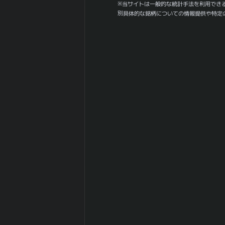
値幅（中央）
※当サイトは一般的な統計手法を利用でき
30ヶ月間の月足
別具体的な銘柄についての情報提供や特定
135.95
値幅（平均）
30ヶ月間の月足
145.02
値幅（中央）
180日間の月足
0.91
値幅（平均）
180日間の月足
0
値幅（中央）
日経
225(NIKKEI225)
-0.762
との相関係
数|5day
日経
225(NIKKEI225)
-0.639
の相関係
数|20day
日経
225(NIKKEI225)
-0.107
との相関係