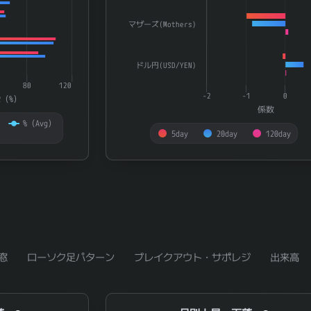
マザーズ(Mothers)
ドル円(USD/YEN)
80
120
-2
-1
0
R（%）
係数
%（Avg）
5day
20day
120day
End of interactive chart.
窓
ローソク足パターン
ブレイクアウト・サポレジ
出来高
月別上昇・下落