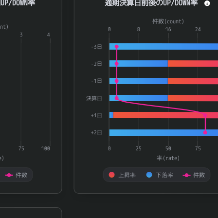
P/DOWN率
通期決算日前後のUP/DOWN率
a series.
Combination chart with 3 data series.
件数(count)
nt)
aying categories.
The chart has 1 X axis displaying catego
0
8
16
24
3
4
playing 率(rate) and 件数(count).
The chart has 2 Y axes displaying 率(ra
-3日
-2日
-1日
決算日
+1日
+2日
75
100
0
25
50
75
e)
率(rate)
件数
上昇率
下落率
件数
End of interactive chart.