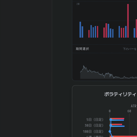
21M
円)
2026-02 期
BPS (一株純資
1566.06
産、円)
2026-02 期
DPS (一株配
50
当、円)
期間選択
下のバーをドラ
2026-02 期
7.6%
ROE (%)
2026-02 期
2.85%
ROA (%)
2026-02 期 自
39.6%
己資本比率 (%)
ボラティリティ
ボラティリティ
2026-02 期 現
4.66%
金比率 (%)
Combination chart with 4 dat
AT
2026-02 期 配
The chart has 1 X axis displ
0
60
42.1
当性向 (%)
The chart has 2 Y axes di
5日（日足）
2026-02 期 純
30日（日足）
資産配当率 DOE
3.19
180日（日足）