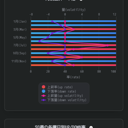
Combination chart with 4 data series.
量(volatility)
The chart has 1 X axis displaying categories.
-8
-4
0
4
8
12
The chart has 2 Y axes displaying 率(rate) and 量(volatilit
1月(Jan)
3月(Mar)
5月(May)
7月(Jul)
9月(Sep)
11月(Nov)
0
20
40
60
80
100
率(rate)
上昇率(up rate)
下落率(down rate)
上昇量(up volatility)
下落量(down volatility)
End of interactive chart.
SQ週の各曜日別UP/DOWN率
SQ週の各曜日別UP/DOWN率