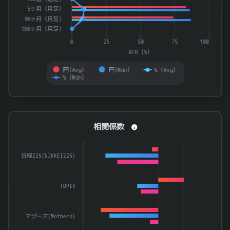
5ヶ月（月足）
30ヶ月（月足）
180ヶ月（月足）
0
25
50
75
100
ATR（%）
円(Avg）
円(Mdn）
%（Avg）
%（Mdn）
End of interactive chart.
相関係数
相関係数
Bar chart with 3 data series.
The chart has 1 X axis displaying categories.
日経225(NIKKEI225)
The chart has 1 Y axis displaying 係数. Data ranges from -0.
TOPIX
マザーズ(Mothers)