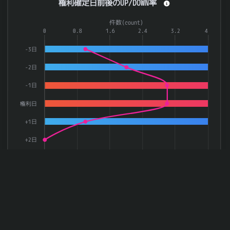
権利確定日前後のUP/DOWN率
Combination chart with 3 data series.
件数(count)
The chart has 1 X axis displaying categories.
0
0.8
1.6
2.4
3.2
4
The chart has 2 Y axes displaying 率(rate) and 件数(count).
-3日
-2日
-1日
権利日
+1日
+2日
0
20
40
60
80
100
率(rate)
上昇率
下落率
件数
End of interactive chart.