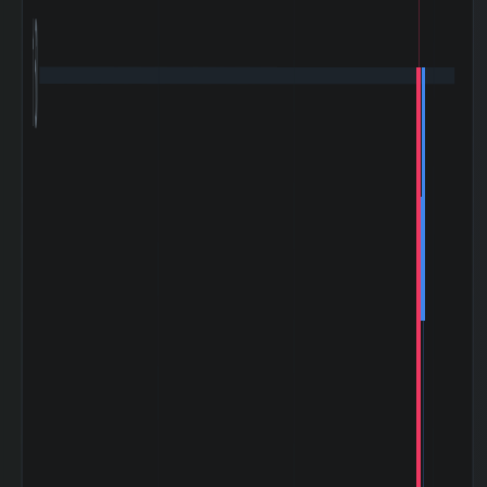
160
180日間の日足値
0.01
幅（平均）
180日間の日足値
0
幅（中央）
5週間の週足値幅
5.04
（平均）
5週間の週足値幅
5
（中央）
30週間の週足値幅
4.4
（平均）
30週間の週足値幅
4.92
（中央）
180週間の週足値
0.03
幅（平均）
180週間の週足値
0
幅（中央）
5ヶ月間の月足値
8.35
幅（平均）
5ヶ月間の月足値
8.6
幅（中央）
30ヶ月間の月足値
7.43
幅（平均）
30ヶ月間の月足値
8.68
幅（中央）
180日間の月足値
0.05
幅（平均）
180日間の月足値
0
幅（中央）
日経
225(NIKKEI225)
-0.062
との相関係
数|5day
日経
225(NIKKEI225)
-0.527
の相関係数|20day
日経
225(NIKKEI225)
-0.296
との相関係