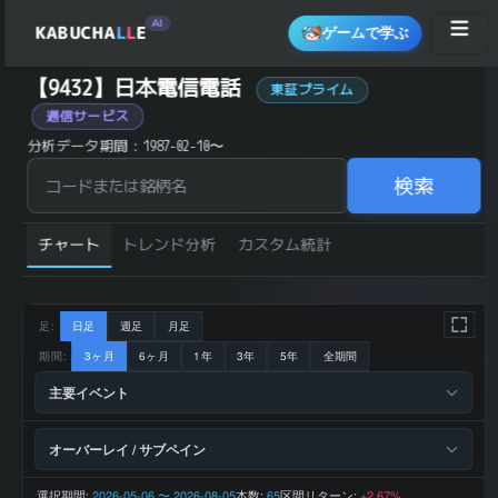
AI
KABUCHA
L
L
E
ゲームで学ぶ
日本電信電話 (9432) の 統計サマリー
【9432】日本電信電話
東証プライム
銘柄コード
9432
通信サービス
銘柄名
日本電信電話
情報・通信・広
業種
分析データ期間：1987-02-10〜
告
市場区分
東証プライム
日経225採用
はい
検索
JPX400採用
はい
TOPIX100採用
はい
154 円 (2026-
直近終値
08-06)
チャート
トレンド分析
カスタム統計
前日比 (%)
+1.99
直近1ヶ月 リター
+4.05
ン (%)
直近3ヶ月 リター
+2.67
ン (%)
直近6ヶ月 リター
+0.00
足:
日足
週足
月足
ン (%)
直近1年 リターン
+1.32
(%)
期間:
3ヶ月
6ヶ月
1年
3年
5年
全期間
52週 高値
167 円
52週 安値
142 円
主要イベント
200日 移動平均
152.9 円
200日 SMA 乖離
+0.72
率 (%)
横ばい (±5%以
トレンド状態
オーバーレイ / サブペイン
内)
14,409,121 百
2026-03 期 売上
万円
選択期間:
2026-03 期 営業
1,706,221 百万
2026-05-06 〜 2026-08-05
本数:
区間リターン:
65
+2.67%