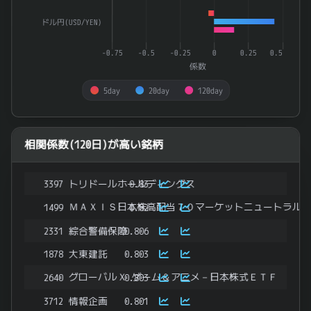
ドル円(USD/YEN)
-0.75
-0.5
-0.25
0
0.25
0.5
係数
5day
20day
120day
End of interactive chart.
相関係数(120日)が高い銘柄
3397
トリドールホールディングス
0.83
ＭＡＸＩＳ日本株高配当７０マーケットニュートラル
1499
0.82
2331
綜合警備保障
0.806
1878
大東建託
0.803
グローバルＸ ゲーム＆アニメ－日本株式ＥＴＦ
2640
0.803
3712
情報企画
0.801