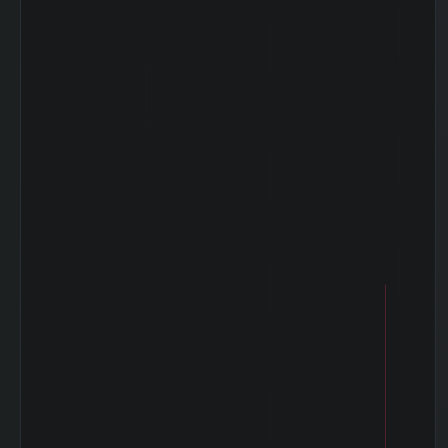
2026-03 期 のれ
2,079,718 百万
ん
円
2026-03 期 棚卸
624,827 百万円
資産
2026-03 期 投資
1,102,167 百万
有価証券
円
2026-03 期 有利
5,603,580 百万
子負債
円
2026-03 期 減価
1,790,983 百万
償却費
円
2026-03 期 設備
2,326,004 百万
投資額
円
2026-03 期 税引
1,581,923 百万
前利益
円
2026-03 期 法人
499,285 百万円
税等
2026-03 期 支払
73,850 百万円
利息
2026-03 期
3,497,204 百万
EBITDA (営業利
円
益+減価償却)
2026-03 期 ネッ
3,681,698 百万
トデット (有利子
円
負債-現金)
2026-03 期 発行
90,550,316,400
済株式数
株
2026-03 期 自己
9,063,346,200
株式数
株
2026-03 期 自己
81,486,970,200
株控除後株式数
株
5日間の日足値幅
1.85
（平均）
5日間の日足値幅
1.8
（中央）
30日間の日足値幅
1.55
（平均）
30日間の日足値幅
1.77
（中央）