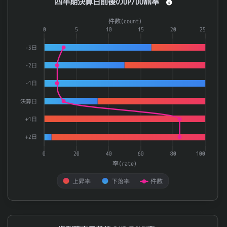
四半期決算日前後のUP/DOWN率
Combination chart with 3 data series.
件数(count)
The chart has 1 X axis displaying categories.
0
5
10
15
20
25
The chart has 2 Y axes displaying 率(rate) and 件数(count).
-3日
-2日
-1日
決算日
+1日
+2日
0
20
40
60
80
100
率(rate)
上昇率
下落率
件数
End of interactive chart.
権利確定日前後のUP/DOWN率