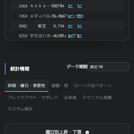
Ａｏｂａ－ＢＢＴ
2464
0.794
7459
メディパルホールディングス
0.794
9602
東宝
0.794
9259
タカヨシホールディングス
0.793
6200
インソース
0.783
ＮＳＤ
9759
0.78
ｉＦｒｅｅＥＴＦ 日経平均インバース・インデックス
1456
0.777
データ期間
統計情報
1580
日経平均ベア上場投信
0.776
時間・曜日・季節性
値幅・窓
ローソク足パターン
ＮＥＸＴ ＦＵＮＤＳ 日経平均インバース・インデッ
1571
0.775
4502
武田薬品工業
0.77
ブレイクアウト・サポレジ
出来高
テクニカル指標
7634
星医療酸器
0.768
カスタム統計
4641
アルプス技研
0.767
3598
山喜
0.766
曜日別上昇・下落
曜日別上昇・下落