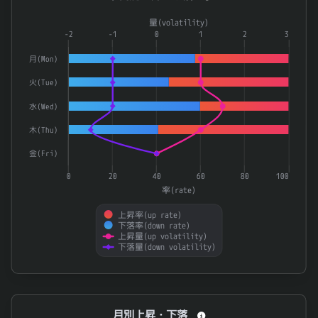
ＮＥＸＴ ＮＯＴＥＳ 韓国ＫＯＳＰＩ・ベア ＥＴＮ
2034
0.765
Combination chart with 4 data series.
量(volatility)
Ｂｉｒｄｍａｎ
7063
0.761
The chart has 1 X axis displaying categories.
-2
-1
0
1
2
3
The chart has 2 Y axes displaying 率(rate) and 量(volatilit
252
鉱業
0.76
月(Mon)
7421
カッパ・クリエイト
0.759
火(Tue)
9044
南海電気鉄道
0.759
水(Wed)
ｉＦｒｅｅＥＴＦ 日経平均ダブルインバース・インデ
1366
0.754
木(Thu)
ＮＥＸＴ ＦＵＮＤＳ 日経平均ダブルインバース・イ
1357
0.753
金(Fri)
楽天ＥＴＦ－日経ダブルインバース指数連動型
1459
0.752
0
20
40
60
80
100
率(rate)
2804
ブルドックソース
0.752
上昇率(up rate)
日経平均ベア２倍上場投信
1360
0.751
下落率(down rate)
上昇量(up volatility)
下落量(down volatility)
ＤＭ三井製糖ホールディングス
2109
0.748
End of interactive chart.
月別上昇・下落
月別上昇・下落