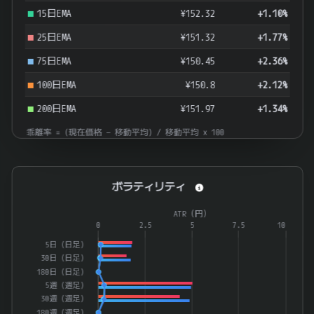
15日EMA
¥152.32
+1.10%
25日EMA
¥151.32
+1.77%
75日EMA
¥150.45
+2.36%
100日EMA
¥150.8
+2.12%
200日EMA
¥151.97
+1.34%
乖離率 = (現在価格 − 移動平均) / 移動平均 × 100
ボラティリティ
ボラティリティ
Combination chart with 4 data series.
ATR（円）
The chart has 1 X axis displaying categories.
0
2.5
5
7.5
10
The chart has 2 Y axes displaying ATR（%） and ATR（円）.
5日（日足）
30日（日足）
180日（日足）
5週（週足）
30週（週足）
180週（週足）