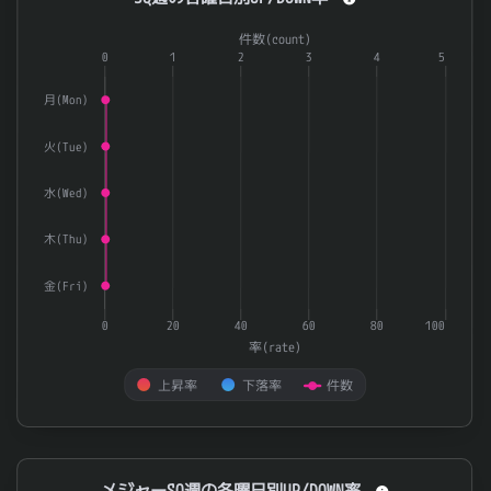
Combination chart with 3 data series.
件数(count)
The chart has 1 X axis displaying categories.
0
1
2
3
4
5
The chart has 2 Y axes displaying 率(rate) and 件数(count).
月(Mon)
火(Tue)
水(Wed)
木(Thu)
金(Fri)
0
20
40
60
80
100
率(rate)
上昇率
下落率
件数
End of interactive chart.
メジャーSQ週の各曜日別UP/DOWN率
メジャーSQ週の各曜日別UP/DOWN率