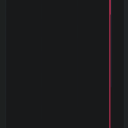
数|120day
TOPIXとの相関係
0.256
数|5day
TOPIXの相関係
-0.207
数|20day
TOPIXとの相関係
-0.078
数|120day
マザーズ
(Mothers)との相
-0.57
関係数|5day
マザーズ
(Mothers)の相関
-0.254
係数|20day
マザーズ
(Mothers)との相
-0.008
関係数|120day
ドル円
(USD/YEN)との
-0.04
相関係数|5day
ドル円
(USD/YEN)の相
0.352
関係数|20day
ドル円
(USD/YEN)との
0.182
相関係数|120day
バブル崩壊
(1989-12〜
-68.75%
1992-08)
阪神淡路大震災
(1995-01〜
-13.10%
1995-03)
アジア通貨危機
(1997-07〜
-6.42%
1997-10)
山一證券破綻
(1997-11〜
-18.18%
1998-10)
ITバブル崩壊