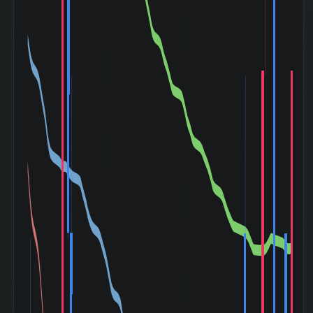
デー (2024-08〜
+1.97%
2024-08)
トランプ関税ショ
ック (2025-04〜
+9.86%
2025-05)
情報・通信・広告
業種内 時価総額
2 位 / 697 銘柄
順位
情報・通信・広告
156 位 / 697 銘
業種内 PER 低い
柄
順 順位
日本電信電話 (9432) の セグメント別業績 (2026-0
売
利
セグメント
上
資産
益
高
26,107,756
IntegratedICTBusiness
-
-
百万円
8,719,754
GlobalSolutionsBusiness
-
-
百万円
7,252,758
RegionalCommunicationsBusiness
-
-
百万円
22,516,727
OthersRealEstateEnergyAndOthers
-
-
百万円