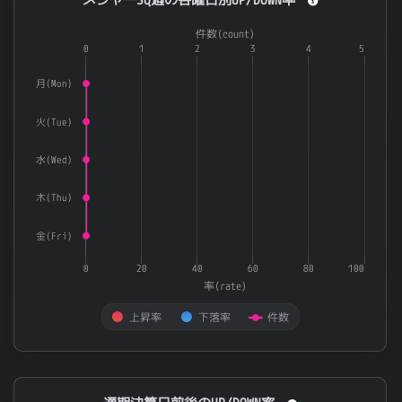
Combination chart with 3 data series.
件数(count)
The chart has 1 X axis displaying categories.
0
1
2
3
4
5
The chart has 2 Y axes displaying 率(rate) and 件数(count).
月(Mon)
火(Tue)
水(Wed)
木(Thu)
金(Fri)
0
20
40
60
80
100
率(rate)
上昇率
下落率
件数
End of interactive chart.
通期決算日前後のUP/DOWN率