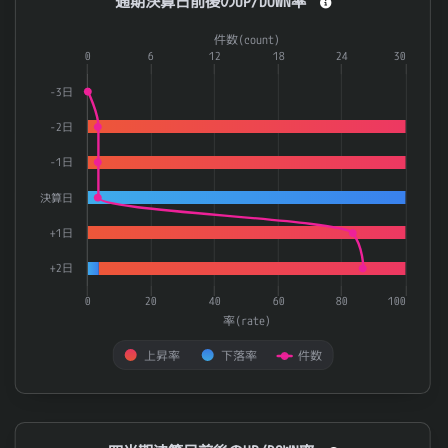
通期決算日前後のUP/DOWN率
Combination chart with 3 data series.
件数(count)
The chart has 1 X axis displaying categories.
0
6
12
18
24
30
The chart has 2 Y axes displaying 率(rate) and 件数(count).
-3日
-2日
-1日
決算日
+1日
+2日
0
20
40
60
80
100
率(rate)
上昇率
下落率
件数
End of interactive chart.
四半期決算日前後のUP/DOWN率