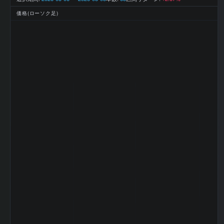
利益
円
2026-03 期 最終
1,037,032 百万
価格(ローソク足)
利益
円
2026-03 期 EPS
12.6
(一株益、円)
2026-03 期 BPS
119.47
(一株純資産、円)
2026-03 期 DPS
5.3
(一株配当、円)
2026-03 期 ROE
10.4%
(%)
2026-03 期 ROA
2.7%
(%)
2026-03 期 自己
20.8%
資本比率 (%)
2026-03 期 現金
4.11%
比率 (%)
2026-03 期 配当
42.1
性向 (%)
2026-03 期 純資
産配当率 DOE
4.44
(%)
2026-03 期 従業
344,196 名
員数 (連結)
2026-03 期 従業
員1人当たり売上
4,186 万円
高
2026-03 期 純資
10,217,533 百
産
万円
2026-03 期 流動
11,344,700 百
資産
万円
2026-03 期 固定
35,376,559 百
資産
万円
2026-03 期 有形
11,276,887 百
固定資産
万円
2026-03 期 無形
2,872,974 百万
固定資産
円