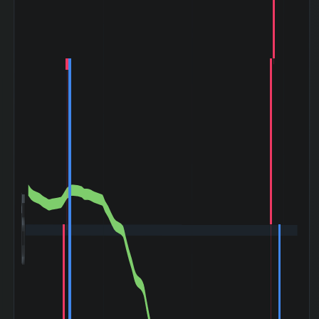
(2000-03〜
-71.33%
2003-04)
小泉相場 (2003-
+24.39%
05〜2007-07)
ライブドアショッ
ク (2006-01〜
-9.09%
2006-02)
リーマンショック
(2008-09〜
-24.49%
2009-03)
ギリシャ危機
(2010-04〜
-7.69%
2010-08)
東日本大震災
(2011-03〜
-2.56%
2011-06)
アベノミクス開始
(2012-11〜
+147.22%
155
2015-06)
バーナンキショッ
ク (2013-05〜
-11.32%
2013-06)
チャイナショック
(2015-08〜
-2.04%
2016-02)
ブレグジット
(2016-06〜
+9.09%
2016-07)
クリスマスショッ
ク (2018-12〜
+7.14%
2019-01)
コロナショック
(2020-02〜
-10.71%
2020-06)
米利上げ局面
(2022-03〜
+7.14%
2022-12)
令和ブラックマン