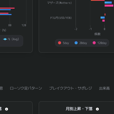
マザーズ(Mothers)
ドル円(USD/YEN)
80
120
-2
-1
0
R（%）
係数
%（Avg）
5day
20day
120day
End of interactive chart.
窓
ローソク足パターン
ブレイクアウト・サポレジ
出来高
月別上昇・下落
落
月別上昇・下落