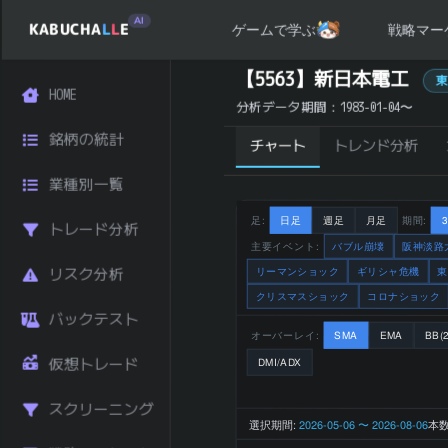
AI
KABUCHA
L
L
E
戦略マー
ゲームで学ぶ
新日本電工 (5563) の 統計サマリー
【5563】新日本電工
HOME
銘柄コード
5563
分析データ期間：1983-01-04〜
銘柄名
新日本電工
銘柄の統計
チャート
トレンド分析
業種
素材
市場区分
東証プライム
業種別一覧
436 円
直近終値
(2026-08-
足:
日足
週足
月足
期間:
トレード分析
07)
主要イベント:
バブル崩壊
阪神淡路
前日比 (%)
+1.40
リーマンショック
ギリシャ危機
東
リスク分析
直近1ヶ月 リタ
クリスマスショック
コロナショック
+1.63
ーン (%)
バックテスト
直近3ヶ月 リタ
オーバーレイ:
SMA
EMA
BB(2
-5.83
ーン (%)
仮想トレード
DMI/ADX
直近6ヶ月 リタ
+15.34
ーン (%)
スクリーニング
選択期間:
2026-05-06 〜 2026-08-06
本数
直近1年 リター
+63.91