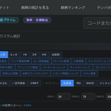
ケット
銘柄の統計を見る
銘柄ランキング
テンバガ
東証プライム
製鉄・金属製品
カスタム統計
3ヶ月
6ヶ月
1年
3年
5年
全期間
大震災
アジア通貨危機
山一證券破綻
ITバブル崩壊
小泉相場
ライブドアショッ
日本大震災
アベノミクス開始
バーナンキショック
チャイナショック
ブレグジット
米利上げ局面
令和ブラックマンデー
トランプ関税ショック
イラン戦争
0,2σ)
一目均衡表
VWAP
サブペイン:
出来高
RSI
MACD
ストキャ
SMA1:
SMA2:
SMA3:
:
区間リターン:
66
-3.54%