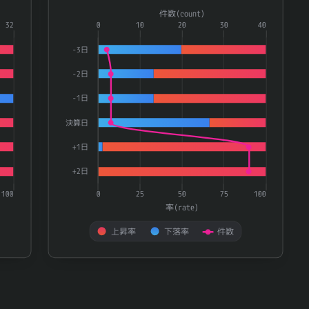
Combination chart with 3 data series.
件数(count)
ries.
32
The chart has 1 X axis displaying categories.
0
10
20
30
40
te) and 件数(count).
The chart has 2 Y axes displaying 率(rate) and 件数(
-3日
-2日
-1日
決算日
+1日
+2日
100
0
25
50
75
100
率(rate)
上昇率
下落率
件数
End of interactive chart.