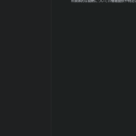
180日間の月足
別具体的な銘柄についての情報提供や特定
0
値幅（中央）
日経
225(NIKKEI225)
-0.956
との相関係
数|5day
日経
225(NIKKEI225)
0.462
の相関係
数|20day
日経
225(NIKKEI225)
0.52
との相関係
数|120day
TOPIXとの相関
-0.802
係数|5day
TOPIXの相関係
0.507
数|20day
TOPIXとの相関
0.606
係数|120day