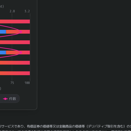
a series.
t)
aying categories.
2.8
3.2
playing 率(rate) and 件数(count).
75
100
)
件数
るサービスであり、有価証券の価値等又は金融商品の価値等（デリバティブ取引を含む）の