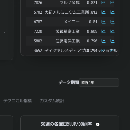
7826
フルヤ金属
0.821
5702
大紀アルミニウム工業所
0.812
6787
メイコー
0.81
7220
武蔵精密工業
0.805
1
5802
住友電気工業
0.796
3652
ディジタルメディアプロフェッショナル
0.794
4100
戸田工業
0.793
6928
エノモト
0.792
ＡＫＩＢＡホールディングス
6840
0.786
データ期間
6616
トレックス・セミコンダクター
0.785
8061
西華産業
0.783
テクニカル指標
カスタム統計
6875
メガチップス
0.781
4259
エクサウィザーズ
0.775
SQ週の各曜日別UP/DOWN率
SQ週の各曜日別UP/DOWN率
Ｓｙｎｓｐｅｃｔｉｖｅ
290A
0.775