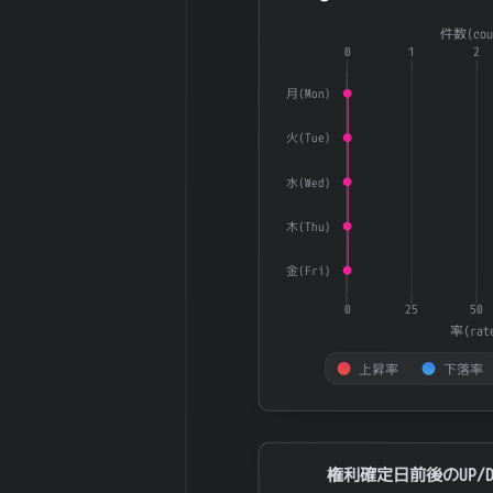
2025-12 期 自
12,597,900
Combination chart with 3 dat
己株式数
株
件数(cou
The chart has 1 X axis displ
2025-12 期 自
0
1
2
124,788,572
The chart has 2 Y axes dis
己株控除後株式
株
月(Mon)
数
5日間の日足値
14.34
火(Tue)
幅（平均）
5日間の日足値
水(Wed)
13.9
幅（中央）
30日間の日足値
木(Thu)
12.62
幅（平均）
金(Fri)
30日間の日足値
14.7
幅（中央）
0
25
50
180日間の日足
率(rat
0.08
値幅（平均）
上昇率
下落率
180日間の日足
0
値幅（中央）
End of interactive chart.
5週間の週足値
17.79
幅（平均）
権利確定日前後のUP/DOWN率
権利確定日前後のUP/D
5週間の週足値