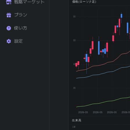
ン (%)
戦略マーケット
価格(ローソク足)
52週 高値
559 円
52週 安値
265 円
プラン
550
200日 移動平均
407.6 円
200日 SMA 乖
使い方
+6.97
離率 (%)
設定
500
トレンド状態
上昇トレンド
2025-12 期 売
77,277 百万
上
円
2025-12 期 営
5,161 百万円
450
業利益
2025-12 期 最
1,418 百万円
終利益
2025-12 期
400
EPS (一株益、
10.7
円)
2025-12 期
2026-05
2026-05
2026-05
2026-0
BPS (一株純資
569.17
産、円)
出来高
2.4M
2025-12 期