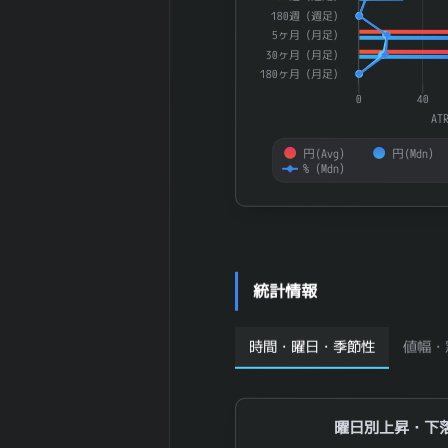
売上高
180週（週足）
2025-12 期 純
71,025 百万
5ヶ月（月足）
資産
円
30ヶ月（月足）
2025-12 期 流
44,419 百万
180ヶ月（月足）
動資産
円
0
40
2025-12 期 固
48,994 百万
AT
定資産
円
円(Avg）
円(Mdn）
2025-12 期 有
27,257 百万
%（Mdn）
形固定資産
円
End of interactive chart.
2025-12 期 無
812 百万円
形固定資産
2025-12 期 棚
26,140 百万
卸資産
円
統計情報
2025-12 期 投
19,154 百万
資有価証券
円
2025-12 期 流
13,981 百万
時間・曜日・季節性
値幅・
動負債
円
2025-12 期 固
8,407 百万円
定負債
曜日別上昇・下落
曜日別上昇・下
2025-12 期 有
13,824 百万