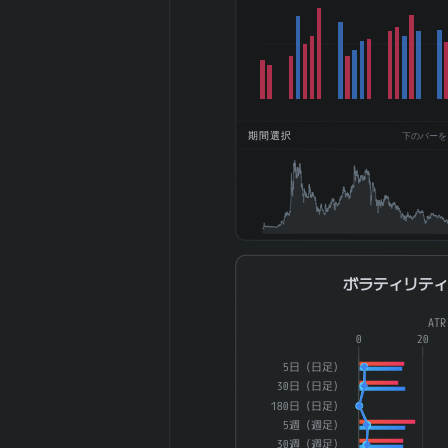
DPS (一株配
12
当、円)
2025-12 期
2%
ROE (%)
2025-12 期
1.45%
ROA (%)
期間選択
下のバーをドラ
2025-12 期 自
76%
己資本比率 (%)
2025-12 期 現
6.43%
金比率 (%)
2025-12 期 配
112.1
当性向 (%)
ボラティリティ
ボラティリテ
2025-12 期 純
資産配当率 DOE
2.11
Combination chart with 4 dat
AT
(%)
The chart has 1 X axis displ
0
20
2025-12 期 従
The chart has 2 Y axes di
964 名
5日（日足）
業員数 (連結)
30日（日足）
2025-12 期 従
180日（日足）
業員1人当たり
8,016 万円
5週（週足）
30週（週足）