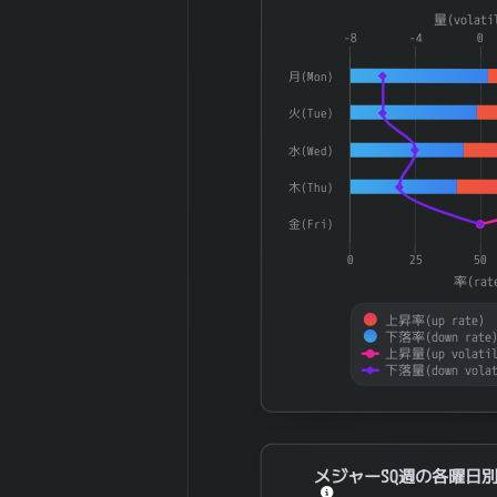
利子負債
円
Combination chart with 4 dat
量(volati
2025-12 期 減
The chart has 1 X axis displ
-8
-4
0
3,665 百万円
価償却費
The chart has 2 Y axes disp
月(Mon)
2025-12 期 設
4,086 百万円
備投資額
火(Tue)
2025-12 期 税
水(Wed)
2,515 百万円
引前利益
木(Thu)
2025-12 期 法
1,097 百万円
人税等
金(Fri)
2025-12 期 支
575 百万円
0
25
50
払利息
率(rat
2025-12 期
EBITDA (営業利
8,826 百万円
上昇率(up rate)
下落率(down rate
益+減価償却)
上昇量(up volatil
2025-12 期 ネ
下落量(down volat
ットデット (有
7,800 百万円
End of interactive chart.
利子負債-現金)
2025-12 期 発
137,386,472
メジャーSQ週の各曜日別UP/DOW
行済株式数
株
メジャーSQ週の各曜日別U