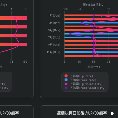
a series.
Combination chart with 4 data series.
lity)
量(volatility)
aying categories.
4
8
The chart has 1 X axis displaying catego
-100
-50
0
50
laying 率(rate) and 量(volatility).
The chart has 2 Y axes displaying 率(ra
1月(Jan)
3月(Mar)
5月(May)
7月(Jul)
9月(Sep)
11月(Nov)
75
100
0
25
50
75
e)
率(rate)
上昇率(up rate)
)
下落率(down rate)
ity)
上昇量(up volatility)
ility)
下落量(down volatility)
End of interactive chart.
N率
通期決算日前後のUP/DOWN率
P/DOWN率
通期決算日前後のUP/DOWN率