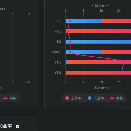
a series.
Combination chart with 3 data series.
件数(count)
nt)
aying categories.
The chart has 1 X axis displaying catego
0
8
16
24
3
4
playing 率(rate) and 件数(count).
The chart has 2 Y axes displaying 率(ra
-3日
-2日
-1日
決算日
+1日
+2日
75
100
0
25
50
75
e)
率(rate)
件数
上昇率
下落率
件数
End of interactive chart.
OWN率