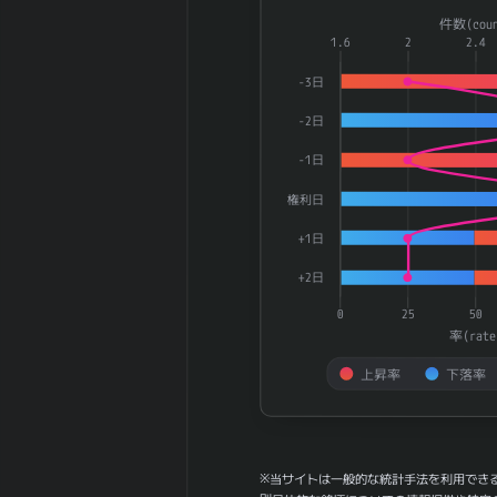
14.7
幅（中央）
Combination chart with 3 dat
件数(coun
30週間の週足値
The chart has 1 X axis displ
1.6
2
2.4
13.93
幅（平均）
The chart has 2 Y axes dis
-3日
30週間の週足値
14.05
幅（中央）
-2日
180週間の週足
0.1
-1日
値幅（平均）
180週間の週足
権利日
0
値幅（中央）
+1日
5ヶ月間の月足
46.06
値幅（平均）
+2日
5ヶ月間の月足
41.4
0
25
50
値幅（中央）
率(rate
30ヶ月間の月足
38.43
値幅（平均）
上昇率
下落率
30ヶ月間の月足
42.22
End of interactive chart.
値幅（中央）
180日間の月足
0.27
値幅（平均）
※当サイトは一般的な統計手法を利用でき