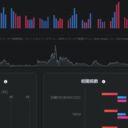
ッグで範囲指定 / チャートをドラッグでパン / Shift+ドラッグで範囲ズーム / Shift+wheel パン / Ctrl+whe
相関係数
ィ
相関係数
a series.
Bar chart with 3 data series.
R（円）
aying categories.
40
60
The chart has 1 X axis displaying catego
日経225(NIKKEI225)
splaying ATR（%） and ATR（円）.
The chart has 1 Y axis displaying 係数. D
TOPIX