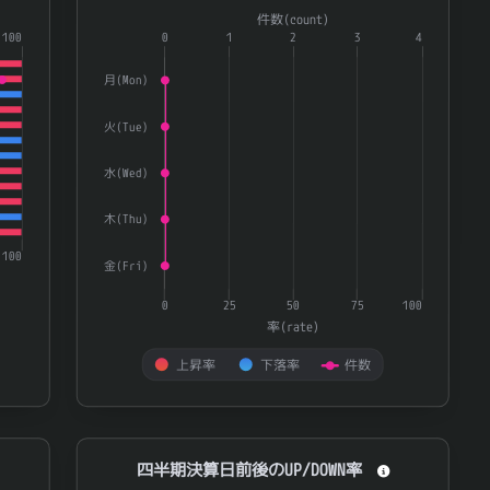
Combination chart with 3 data series.
件数(count)
6882
三社電機製作所
0.772
ries.
100
The chart has 1 X axis displaying categories.
0
1
2
3
4
te) and 量(volatility).
The chart has 2 Y axes displaying 率(rate) and 件数(
1945
東京エネシス
0.771
月(Mon)
ＴＭＨ
280A
0.771
火(Tue)
ＱＰＳホールディングス
464A
0.77
水(Wed)
6853
共和電業
0.769
4182
三菱瓦斯化学
0.766
木(Thu)
スカパーＪＳＡＴホールディングス
9412
0.762
100
金(Fri)
ＵＡＣＪ
5741
0.761
0
25
50
75
100
5801
古河電気工業
0.761
率(rate)
5074
テスホールディングス
0.757
上昇率
下落率
件数
6954
ファナック
0.756
End of interactive chart.
6838
多摩川ホールディングス
0.753
四半期決算日前後のUP/DOWN率
四半期決算日前後のUP/DOWN率