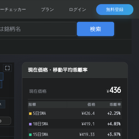
無料登録
ーチェッカー
プラン
ログイン
検索
現在価格・移動平均乖離率
ク
436
現在価格
¥
ス
指標
価格
乖離率
5日SMA
¥426.4
+2.25%
10日SMA
¥419.1
+4.03%
15日SMA
¥419.33
+3.97%