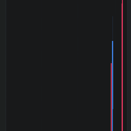
0.36
幅（平均）
180日間の日足値
0
幅（中央）
5週間の週足値幅
126.29
（平均）
5週間の週足値幅
122.4
（中央）
30週間の週足値幅
108.01
（平均）
30週間の週足値幅
124.55
（中央）
180週間の週足値
0.73
幅（平均）
180週間の週足値
0
幅（中央）
5ヶ月間の月足値
218.09
幅（平均）
5ヶ月間の月足値
229.9
幅（中央）
30ヶ月間の月足値
188.28
幅（平均）
30ヶ月間の月足値
216.88
幅（中央）
180日間の月足値
1.25
幅（平均）
180日間の月足値
0
幅（中央）
日経
225(NIKKEI225)
-0.269
との相関係
数|5day
日経
225(NIKKEI225)
-0.171
の相関係数|20day
日経
225(NIKKEI225)
0.356
との相関係
数|120day