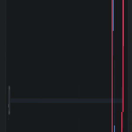
TOPIXとの相関係
-0.015
数|5day
TOPIXの相関係
0.193
数|20day
TOPIXとの相関係
0.539
数|120day
マザーズ
(Mothers)との相
-0.558
関係数|5day
マザーズ
(Mothers)の相関
-0.05
係数|20day
マザーズ
(Mothers)との相
0.266
関係数|120day
ドル円
(USD/YEN)との
0.171
相関係数|5day
ドル円
(USD/YEN)の相
0.349
4,000
関係数|20day
ドル円
(USD/YEN)との
0.026
相関係数|120day
バブル崩壊
(1989-12〜
-37.28%
1992-08)
阪神淡路大震災
(1995-01〜
-16.23%
1995-03)
アジア通貨危機
(1997-07〜
+4.25%
1997-10)
山一證券破綻
(1997-11〜
-25.18%
1998-10)
ITバブル崩壊
(2000-03〜
-38.10%