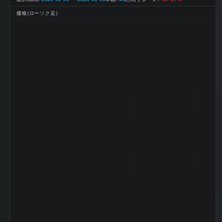
2025-12 期 最終
327,264 百
利益
万円
価格(ローソク足)
2025-12 期 EPS
246
(一株益、円)
2025-12 期 BPS
2744.9
(一株純資産、円)
2025-12 期 DPS
230
(一株配当、円)
2025-12 期 ROE
8.9%
(%)
2025-12 期 ROA
5.71%
(%)
2025-12 期 自己
63.7%
資本比率 (%)
2025-12 期 現金
12.42%
比率 (%)
2025-12 期 配当
93.5
性向 (%)
2025-12 期 純資
産配当率 DOE
8.38
(%)
2025-12 期 従業
115,716 名
員数 (連結)
2025-12 期 従業
員1人当たり売上
3,828 万円
高
2025-12 期 純資
3,719,888 百
産
万円
2025-12 期 流動
2,863,182 百
資産
万円
2025-12 期 固定
2,884,523 百
資産
万円
2025-12 期 有形
1,858,259 百
固定資産
万円
2025-12 期 無形
202,901 百
固定資産
万円
2025-12 期 のれ
166,454 百