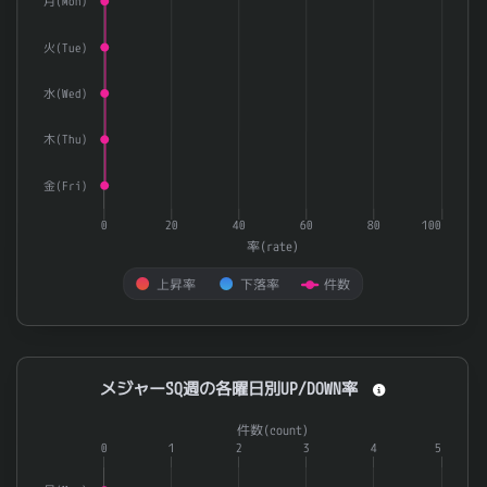
月(Mon)
火(Tue)
水(Wed)
木(Thu)
金(Fri)
0
20
40
60
80
100
率(rate)
上昇率
下落率
件数
End of interactive chart.
メジャーSQ週の各曜日別UP/DOWN率
メジャーSQ週の各曜日別UP/DOWN率
Combination chart with 3 data series.
件数(count)
The chart has 1 X axis displaying categories.
0
1
2
3
4
5
The chart has 2 Y axes displaying 率(rate) and 件数(count).