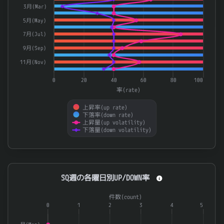
3月(Mar)
5月(May)
7月(Jul)
9月(Sep)
11月(Nov)
0
20
40
60
80
100
率(rate)
上昇率(up rate)
下落率(down rate)
上昇量(up volatility)
下落量(down volatility)
End of interactive chart.
SQ週の各曜日別UP/DOWN率
SQ週の各曜日別UP/DOWN率
Combination chart with 3 data series.
件数(count)
The chart has 1 X axis displaying categories.
0
1
2
3
4
5
The chart has 2 Y axes displaying 率(rate) and 件数(count).