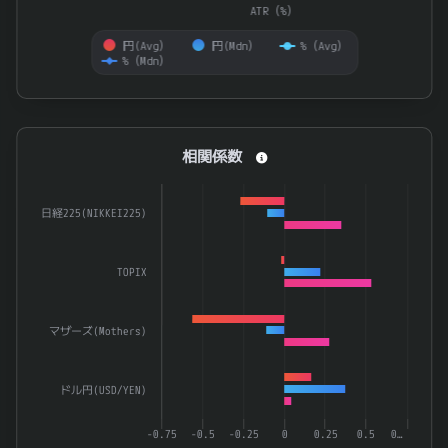
ATR（%）
円(Avg）
円(Mdn）
%（Avg）
%（Mdn）
End of interactive chart.
相関係数
相関係数
Bar chart with 3 data series.
The chart has 1 X axis displaying categories.
日経225(NIKKEI225)
The chart has 1 Y axis displaying 係数. Data ranges from -0.
TOPIX
マザーズ(Mothers)
ドル円(USD/YEN)
-0.75
-0.5
-0.25
0
0.25
0.5
0…