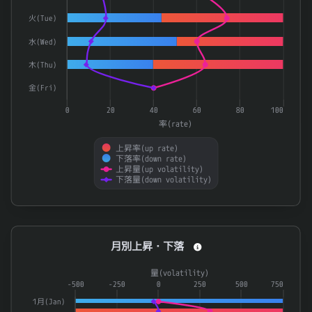
2666
オートウェーブ
0.872
火(Tue)
4722
フューチャー
0.869
水(Wed)
8304
あおぞら銀行
0.868
木(Thu)
8713
フィデアホールディングス
0.867
金(Fri)
2933
紀文食品
0.866
0
20
40
60
80
100
率(rate)
8596
九州リースサービス
0.865
上昇率(up rate)
8600
トモニホールディングス
0.865
下落率(down rate)
上昇量(up volatility)
ｉシェアーズ ＭＳＣＩ ジャパン高配当利回り ＥＴ
1478
0.864
下落量(down volatility)
End of interactive chart.
月別上昇・下落
月別上昇・下落
Combination chart with 4 data series.
量(volatility)
The chart has 1 X axis displaying categories.
-500
-250
0
250
500
750
The chart has 2 Y axes displaying 率(rate) and 量(volatilit
1月(Jan)