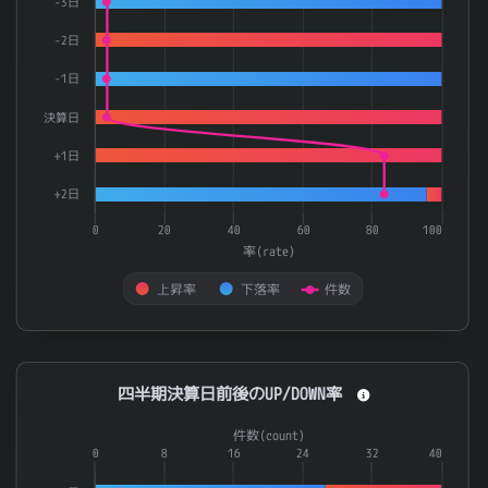
-3日
-2日
-1日
決算日
+1日
+2日
0
20
40
60
80
100
率(rate)
上昇率
下落率
件数
End of interactive chart.
四半期決算日前後のUP/DOWN率
四半期決算日前後のUP/DOWN率
Combination chart with 3 data series.
件数(count)
The chart has 1 X axis displaying categories.
0
8
16
24
32
40
The chart has 2 Y axes displaying 率(rate) and 件数(count).