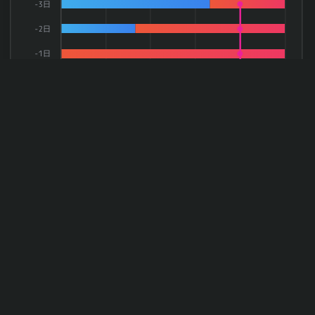
-3日
-2日
-1日
権利日
+1日
+2日
0
20
40
60
80
100
率(rate)
上昇率
下落率
件数
End of interactive chart.
※当サイトは一般的な統計手法を利用できるサービスであり、有価証券の価値等
又は金融商品の価値等（デリバティブ取引を含む）の分析に基づく投資判断に関
し、助言を行うサービスではありません。また、個別具体的な銘柄についての情
報提供や特定の商品についての投資の勧誘や売買の推奨を目的としたものではあ
りません。最終的な投資決定は、お客様ご自身の責任と判断でなさるようお願い