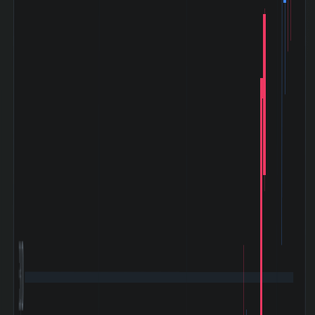
2024-08)
トランプ関税ショ
ック (2025-04〜
+3.19%
2025-05)
輸送機器 業種内
5 位 / 131 銘
時価総額 順位
柄
輸送機器 業種内
80 位 / 131
PER 低い順 順位
銘柄
3,800