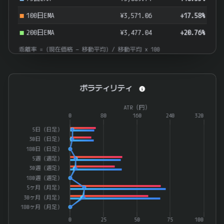
100日EMA
¥3,571.06
+17.58%
200日EMA
¥3,477.04
+20.76%
乖離率 = (現在価格 − 移動平均) / 移動平均 × 100
ボラティリティ
ボラティリティ
Combination chart with 4 data series.
ATR（円）
The chart has 1 X axis displaying categories.
0
80
160
240
320
The chart has 2 Y axes displaying ATR（%） and ATR（円）.
5日（日足）
30日（日足）
180日（日足）
5週（週足）
30週（週足）
180週（週足）
5ヶ月（月足）
30ヶ月（月足）
180ヶ月（月足）
0
25
50
75
100