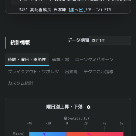
345A
高配当成長 日本株（ネットリターン）ETN
0.894
6381
アネスト岩田
0.891
上場インデックスファンドＭＳＣＩ日本株高配当低ボ
1399
0.89
3405
クラレ
0.888
データ期間
統計情報
ＮＥＸＴ ＦＵＮＤＳ 野村株主還元７０連動型上場投
2529
0.881
時間・曜日・季節性
値幅・窓
ローソク足パターン
8011
三陽商会
0.879
8613
丸三証券
0.879
ブレイクアウト・サポレジ
出来高
テクニカル指標
7864
フジシールインターナショナル
0.877
カスタム統計
3384
アークコア
0.875
4612
日本ペイントホールディングス
0.875
曜日別上昇・下落
曜日別上昇・下落
5830
いよぎんホールディングス
0.873
Combination chart with 4 data series.
量(volatility)
7267
本田技研工業
0.873
The chart has 1 X axis displaying categories.
-40
-20
0
20
40
60
The chart has 2 Y axes displaying 率(rate) and 量(volatilit
279
証券・商品
0.872
月(Mon)