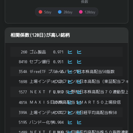
係数
5day
20day
120day
End of interactive chart.
相関係数(120日)が高い銘柄
260
ゴム製品
0.971
8410
セブン銀行
0.951
354A
iFreeETF ブルームバーグ日本株高配当50指数
0.93
上場インデックスファンド日本高配当（東証配当フォ
1698
0.926
ＮＥＸＴ ＦＵＮＤＳ 野村日本株高配当７０連動型上
1577
0.917
ＭＡＸＩＳ日本株高配当ＳＭＡＲＴ５０上場投信
461A
0.915
399A
上場インデックスファンド日経平均高配当株50
0.912
5195
バンドー化学
0.904
ＮＥＸＴ ＦＵＮＤＳ 日経平均高配当株５０指数連動
1489
0.898