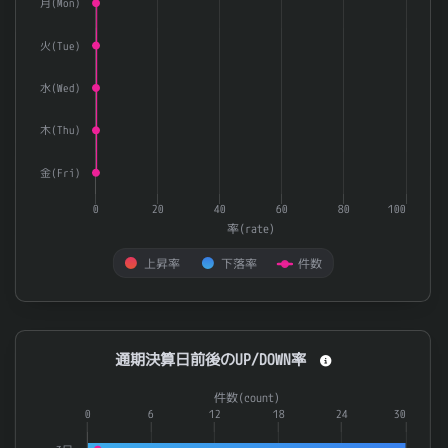
月(Mon)
火(Tue)
水(Wed)
木(Thu)
金(Fri)
0
20
40
60
80
100
率(rate)
上昇率
下落率
件数
End of interactive chart.
通期決算日前後のUP/DOWN率
通期決算日前後のUP/DOWN率
Combination chart with 3 data series.
件数(count)
The chart has 1 X axis displaying categories.
0
6
12
18
24
30
The chart has 2 Y axes displaying 率(rate) and 件数(count).