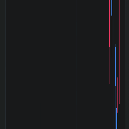
2003-04)
小泉相場 (2003-
+87.50%
05〜2007-07)
ライブドアショッ
ク (2006-01〜
-3.98%
2006-02)
リーマンショック
(2008-09〜
-33.08%
2009-03)
ギリシャ危機
(2010-04〜
-8.19%
2010-08)
東日本大震災
(2011-03〜
+5.37%
2011-06)
アベノミクス開始
(2012-11〜
+175.83%
2015-06)
バーナンキショッ
ク (2013-05〜
-16.58%
2013-06)
チャイナショック
(2015-08〜
-13.49%
2016-02)
ブレグジット
(2016-06〜
-1.20%
2016-07)
クリスマスショッ
ク (2018-12〜
+0.24%
2019-01)
コロナショック
(2020-02〜
-12.29%
2020-06)
米利上げ局面
(2022-03〜
+7.32%
2022-12)
令和ブラックマン
デー (2024-08〜
-0.73%