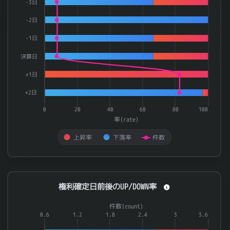
-3日
-2日
-1日
決算日
+1日
+2日
0
20
40
60
80
100
率(rate)
上昇率
下落率
件数
End of interactive chart.
権利確定日前後のUP/DOWN率
権利確定日前後のUP/DOWN率
Combination chart with 3 data series.
件数(count)
The chart has 1 X axis displaying categories.
0.6
1.2
1.8
2.4
3
3.6
The chart has 2 Y axes displaying 率(rate) and 件数(count).