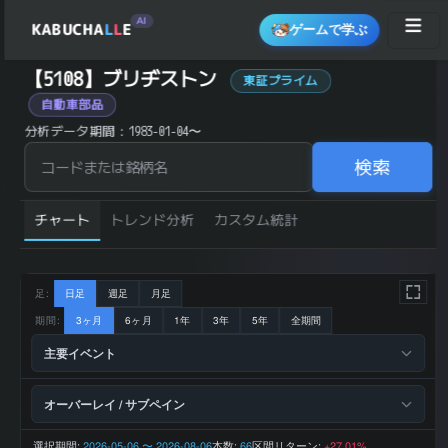
AI
KABUCHA
L
L
E
ゲームで学ぶ
ブリヂストン (5108) の 統計サマリー
【5108】ブリヂストン
東証プライム
銘柄コード
5108
自動車部品
銘柄名
ブリヂストン
業種
輸送機器
分析データ期間：1983-01-04〜
市場区分
東証プライム
日経225採用
はい
JPX400採用
はい
検索
TOPIX100採用
はい
4,199 円
直近終値
(2026-08-
07)
チャート
トレンド分析
カスタム統計
前日比 (%)
+5.26
直近1ヶ月 リター
+16.12
ン (%)
直近3ヶ月 リター
+27.32
ン (%)
直近6ヶ月 リター
+20.32
足:
日足
週足
月足
ン (%)
直近1年 リターン
+34.37
(%)
期間:
3ヶ月
6ヶ月
1年
3年
5年
全期間
52週 高値
4,255 円
52週 安値
3,049 円
主要イベント
200日 移動平均
3,507.5 円
200日 SMA 乖離
+19.72
率 (%)
トレンド状態
上昇トレンド
オーバーレイ / サブペイン
4,429,452 百
2025-12 期 売上
万円
2025-12 期 営業
381,237 百
選択期間:
利益
万円
2026-05-06 〜 2026-08-06
本数:
区間リターン:
66
+27.01%