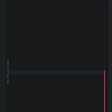
ん
万円
2025-12 期 棚卸
885,458 百
資産
万円
2025-12 期 投資
44,575 百万
有価証券
円
2025-12 期 有利
827,015 百
子負債
万円
2025-12 期 減価
353,229 百
償却費
万円
2025-12 期 設備
365,900 百
投資額
万円
2025-12 期 税引
354,661 百
前利益
万円
2025-12 期 法人
30,519 百万
税等
円
2025-12 期 支払
21,302 百万
4,200
利息
円
2025-12 期
734,466 百
EBITDA (営業利
万円
益+減価償却)
2025-12 期 ネッ
113,205 百
トデット (有利子
万円
負債-現金)
2025-12 期 発行
713,698,221
済株式数
株
2025-12 期 自己
75,426,300
株式数
株
2025-12 期 自己
638,271,921
株控除後株式数
株
5日間の日足値幅
62.31
（平均）
5日間の日足値幅
58.8
（中央）
30日間の日足値幅
51.48
（平均）
30日間の日足値幅
57.63
（中央）
180日間の日足値