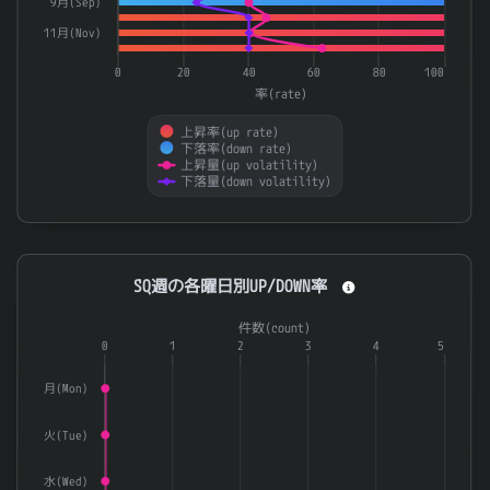
9月(Sep)
11月(Nov)
0
20
40
60
80
100
率(rate)
上昇率(up rate)
下落率(down rate)
上昇量(up volatility)
下落量(down volatility)
End of interactive chart.
SQ週の各曜日別UP/DOWN率
SQ週の各曜日別UP/DOWN率
Combination chart with 3 data series.
件数(count)
The chart has 1 X axis displaying categories.
0
1
2
3
4
5
The chart has 2 Y axes displaying 率(rate) and 件数(count).
月(Mon)
火(Tue)
水(Wed)