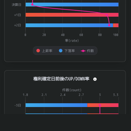
決算日
+1日
+2日
0
20
40
60
80
100
率(rate)
上昇率
下落率
件数
End of interactive chart.
権利確定日前後のUP/DOWN率
権利確定日前後のUP/DOWN率
Combination chart with 3 data series.
件数(count)
The chart has 1 X axis displaying categories.
1.8
2.1
2.4
2.7
3
3.3
The chart has 2 Y axes displaying 率(rate) and 件数(count).
-3日
-2日
-1日