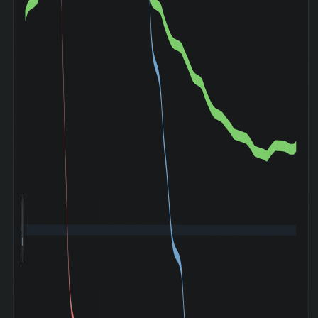
2022-12)
令和ブラックマン
デー (2024-08〜
+4.12%
2024-08)
トランプ関税ショ
ック (2025-04〜
-0.93%
2025-05)
建設・不動産 業種
158 位 /
内 時価総額 順位
420 銘柄
建設・不動産 業種
155 位 /
内 PER 低い順 順
420 銘柄
位
940