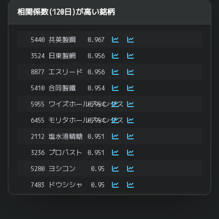
相関係数(120日)が高い銘柄
5440
共英製鋼
0.967
3524
日東製網
0.956
8877
エスリード
0.956
5410
合同製鐵
0.954
5955
ワイズホールディングス
0.954
6455
モリタホールディングス
0.954
2112
塩水港精糖
0.951
3236
プロパスト
0.951
5280
ヨシコン
0.95
7483
ドウシシャ
0.95
7203
トヨタ自動車
0.946
9416
ビジョン
0.945