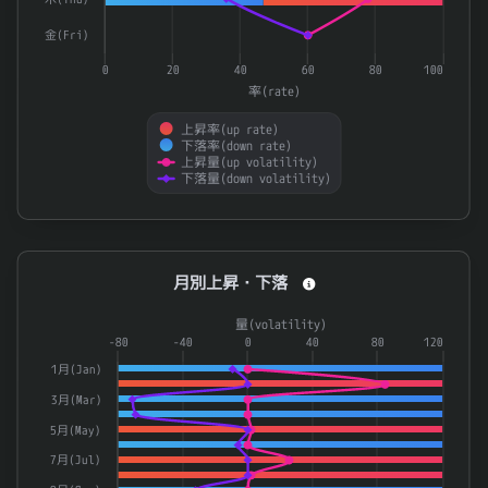
9760
進学会ホールディングス
0.94
金(Fri)
6111
旭精機工業
0.939
0
20
40
60
80
100
7906
ヨネックス
0.939
率(rate)
8979
スターツプロシード投資法人
0.939
上昇率(up rate)
下落率(down rate)
1301
極洋
0.938
上昇量(up volatility)
下落量(down volatility)
End of interactive chart.
月別上昇・下落
月別上昇・下落
Combination chart with 4 data series.
量(volatility)
The chart has 1 X axis displaying categories.
-80
-40
0
40
80
120
The chart has 2 Y axes displaying 率(rate) and 量(volatilit
1月(Jan)
3月(Mar)
5月(May)
7月(Jul)