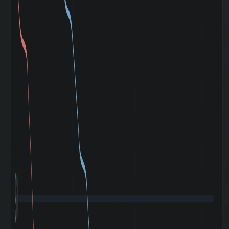
日経
225(NIKKEI225)
0.386
との相関係
数|120day
TOPIXとの相関係
-0.339
数|5day
TOPIXの相関係
0.419
数|20day
TOPIXとの相関係
0.577
数|120day
マザーズ
(Mothers)との相
-0.934
関係数|5day
マザーズ
(Mothers)の相関
0.014
係数|20day
マザーズ
(Mothers)との相
0.47
関係数|120day
ドル円
(USD/YEN)との
-0.441
相関係数|5day
ドル円
(USD/YEN)の相
0.121
960
関係数|20day
ドル円
(USD/YEN)との
0.16
相関係数|120day
バブル崩壊
(1989-12〜
-73.68%
1992-08)
阪神淡路大震災
(1995-01〜
-8.15%
1995-03)
アジア通貨危機
(1997-07〜
-34.39%
1997-10)
山一證券破綻