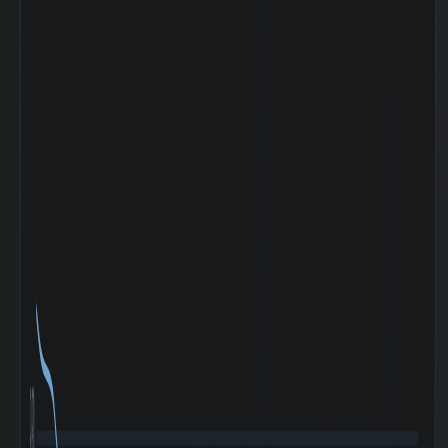
2025-12 期 棚卸
16,177 百
資産
万円
2025-12 期 投資
9,834 百万
有価証券
円
2025-12 期 流動
14,747 百
負債
万円
2025-12 期 固定
8,376 百万
負債
円
2025-12 期 有利
6,226 百万
子負債
円
2025-12 期 減価
1,741 百万
償却費
円
2025-12 期 設備
2,501 百万
投資額
円
2025-12 期 税引
4,979 百万
前利益
円
2025-12 期 法人
1,693 百万
税等
円
2025-12 期 支払
98 百万円
利息
2025-12 期
6,503 百万
EBITDA (営業利
円
益+減価償却)
2025-12 期 ネッ
-2,795 百万
トデット (有利子
円
負債-現金)
2025-12 期 発行
47,290,632
済株式数
株
980
2025-12 期 自己
1,416,400
株式数
株
2025-12 期 自己
45,874,232
株控除後株式数
株
5日間の日足値幅
13.45
（平均）
5日間の日足値幅
13.1
（中央）
30日間の日足値幅
11.68