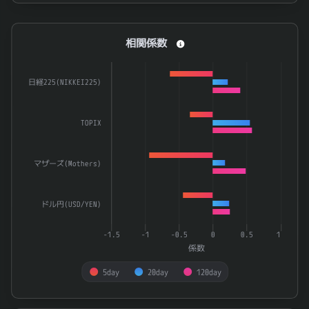
End of interactive chart.
相関係数
相関係数
Bar chart with 3 data series.
The chart has 1 X axis displaying categories.
日経225(NIKKEI225)
The chart has 1 Y axis displaying 係数. Data ranges from -0.
TOPIX
マザーズ(Mothers)
ドル円(USD/YEN)
-1.5
-1
-0.5
0
0.5
1
係数
5day
20day
120day
End of interactive chart.