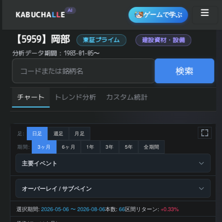
AI
KABUCHA
L
L
E
ゲームで学ぶ
岡部 (5959) の 統計サマリー
【5959】岡部
東証プライム
建設資材・設備
銘柄コード
5959
分析データ期間：1983-01-05〜
銘柄名
岡部
建設・不動
業種
産
検索
東証プライ
市場区分
ム
923 円
直近終値
(2026-08-
チャート
07)
トレンド分析
カスタム統計
前日比 (%)
+0.44
直近1ヶ月 リター
+2.67
ン (%)
直近3ヶ月 リター
+1.32
ン (%)
直近6ヶ月 リター
足:
日足
週足
月足
-3.35
ン (%)
直近1年 リターン
期間:
3ヶ月
6ヶ月
1年
3年
5年
全期間
+4.65
(%)
52週 高値
1,068 円
主要イベント
52週 安値
868 円
200日 移動平均
942.8 円
200日 SMA 乖離
-2.10
率 (%)
オーバーレイ / サブペイン
横ばい
トレンド状態
(±5%以内)
69,758 百
2025-12 期 売上
万円
選択期間:
2026-05-06 〜 2026-08-06
本数:
区間リターン:
66
+0.33%
2025-12 期 営業
4,762 百万
利益
円