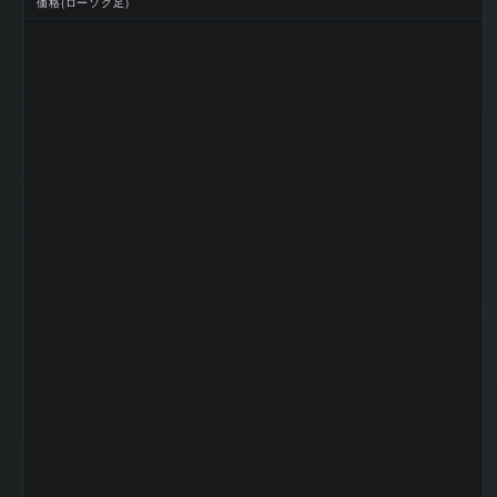
価格(ローソク足)
2025-12 期 最終
3,285 百万
利益
円
2025-12 期 EPS
71.8
(一株益、円)
2025-12 期 BPS
1356.57
(一株純資産、円)
2025-12 期 DPS
41
(一株配当、円)
2025-12 期 ROE
5.4%
(%)
2025-12 期 ROA
3.82%
(%)
2025-12 期 自己
72.8%
資本比率 (%)
2025-12 期 現金
9.95%
比率 (%)
2025-12 期 配当
57.1
性向 (%)
2025-12 期 純資
産配当率 DOE
3.02
(%)
2025-12 期 従業
966 名
員数 (連結)
2025-12 期 従業
員1人当たり売上
7,221 万円
高
2025-12 期 純資
61,906 百
産
万円
2025-12 期 流動
46,777 百
資産
万円
2025-12 期 固定
38,238 百
資産
万円
2025-12 期 有形
22,373 百
固定資産
万円
2025-12 期 無形
2,712 百万
固定資産
円
2025-12 期 のれ
1,379 百万
ん
円