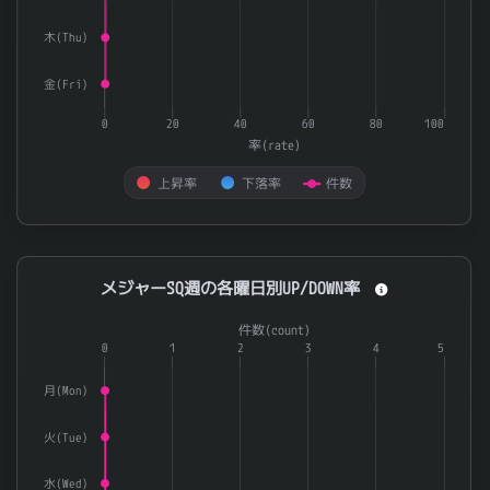
木(Thu)
金(Fri)
0
20
40
60
80
100
率(rate)
上昇率
下落率
件数
End of interactive chart.
メジャーSQ週の各曜日別UP/DOWN率
メジャーSQ週の各曜日別UP/DOWN率
Combination chart with 3 data series.
件数(count)
The chart has 1 X axis displaying categories.
0
1
2
3
4
5
The chart has 2 Y axes displaying 率(rate) and 件数(count).
月(Mon)
火(Tue)
水(Wed)