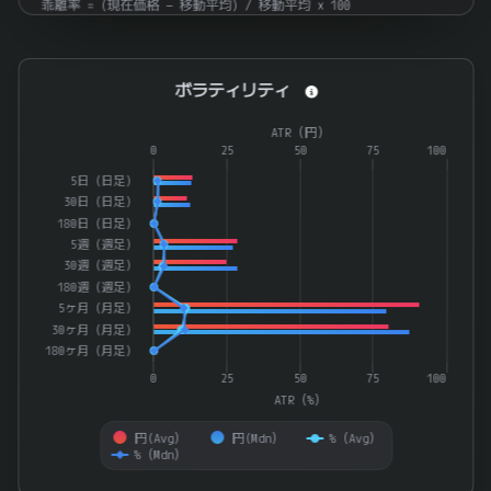
乖離率 = (現在価格 − 移動平均) / 移動平均 × 100
ボラティリティ
ボラティリティ
Combination chart with 4 data series.
ATR（円）
The chart has 1 X axis displaying categories.
0
25
50
75
100
The chart has 2 Y axes displaying ATR（%） and ATR（円）.
5日（日足）
30日（日足）
180日（日足）
5週（週足）
30週（週足）
180週（週足）
5ヶ月（月足）
30ヶ月（月足）
180ヶ月（月足）
0
25
50
75
100
ATR（%）
円(Avg）
円(Mdn）
%（Avg）
%（Mdn）