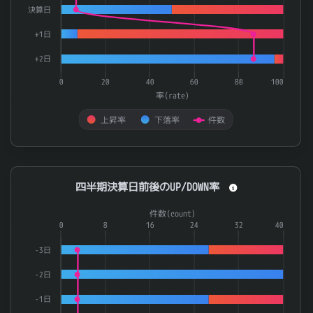
決算日
+1日
+2日
0
20
40
60
80
100
率(rate)
上昇率
下落率
件数
End of interactive chart.
四半期決算日前後のUP/DOWN率
四半期決算日前後のUP/DOWN率
Combination chart with 3 data series.
件数(count)
The chart has 1 X axis displaying categories.
0
8
16
24
32
40
The chart has 2 Y axes displaying 率(rate) and 件数(count).
-3日
-2日
-1日