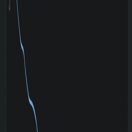
（平均）
30日間の日足値幅
12.88
（中央）
180日間の日足値
0.08
幅（平均）
180日間の日足値
0
幅（中央）
5週間の週足値幅
28.93
（平均）
5週間の週足値幅
27.3
（中央）
30週間の週足値幅
24.96
（平均）
30週間の週足値幅
29
（中央）
180週間の週足値
0.16
幅（平均）
180週間の週足値
0
幅（中央）
5ヶ月間の月足値
91.04
幅（平均）
5ヶ月間の月足値
79.6
幅（中央）
30ヶ月間の月足値
80.66
幅（平均）
30ヶ月間の月足値
87.57
幅（中央）
180日間の月足値
0.51
幅（平均）
180日間の月足値
0
幅（中央）
日経
225(NIKKEI225)
-0.636
との相関係
数|5day
日経
225(NIKKEI225)
0.139
の相関係数|20day