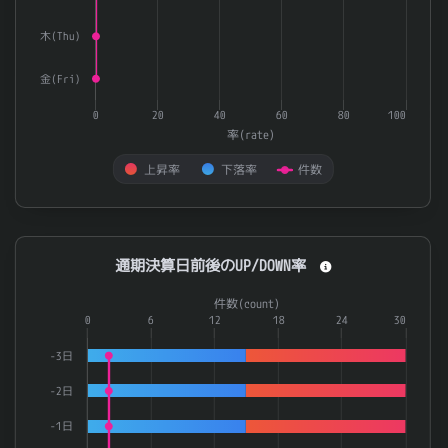
木(Thu)
金(Fri)
0
20
40
60
80
100
率(rate)
上昇率
下落率
件数
End of interactive chart.
通期決算日前後のUP/DOWN率
通期決算日前後のUP/DOWN率
Combination chart with 3 data series.
件数(count)
The chart has 1 X axis displaying categories.
0
6
12
18
24
30
The chart has 2 Y axes displaying 率(rate) and 件数(count).
-3日
-2日
-1日