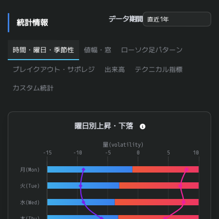
3287
星野リゾート・リート投資法人
0.944
データ期間
統計情報
3451
トーセイ・リート投資法人
0.944
7226
極東開発工業
0.944
時間・曜日・季節性
値幅・窓
ローソク足パターン
7994
オカムラ
0.944
ブレイクアウト・サポレジ
出来高
テクニカル指標
1768
ソネック
0.943
カスタム統計
5079
ノバック
0.943
7018
内海造船
0.943
曜日別上昇・下落
曜日別上昇・下落
9795
ステップ
0.943
Combination chart with 4 data series.
9987
スズケン
0.943
量(volatility)
The chart has 1 X axis displaying categories.
-15
-10
-5
0
5
10
6413
理想科学工業
0.942
The chart has 2 Y axes displaying 率(rate) and 量(volatilit
月(Mon)
9612
ラックランド
0.942
火(Tue)
2296
伊藤ハム米久ホールディングス
0.94
水(Wed)
5940
不二サッシ
0.94
木(Thu)