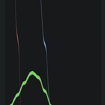
(1997-11〜
-42.46%
1998-10)
ITバブル崩壊
(2000-03〜
+26.05%
2003-04)
小泉相場 (2003-
+331.97%
05〜2007-07)
ライブドアショッ
ク (2006-01〜
-4.86%
2006-02)
リーマンショック
(2008-09〜
-24.28%
2009-03)
ギリシャ危機
(2010-04〜
+0.28%
2010-08)
東日本大震災
(2011-03〜
+0.00%
2011-06)
アベノミクス開始
(2012-11〜
+105.48%
2015-06)
バーナンキショッ
ク (2013-05〜
-19.94%
2013-06)
チャイナショック
(2015-08〜
-34.03%
2016-02)
ブレグジット
(2016-06〜
-3.54%
2016-07)
クリスマスショッ
ク (2018-12〜
+6.30%
2019-01)
コロナショック
(2020-02〜
-5.02%
2020-06)
米利上げ局面
(2022-03〜
+2.66%