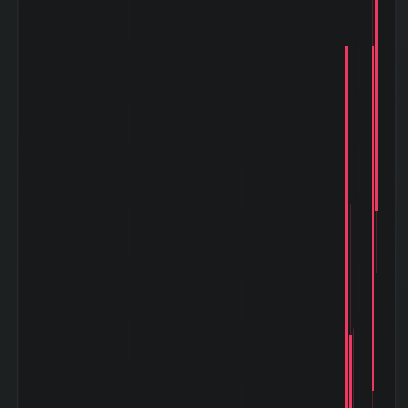
TOPIXの相関係
0.171
数|20day
TOPIXとの相関係
0.531
数|120day
マザーズ
(Mothers)との相
0.176
関係数|5day
マザーズ
(Mothers)の相関
0.046
係数|20day
マザーズ
(Mothers)との相
0.372
関係数|120day
ドル円
(USD/YEN)との
-0.636
相関係数|5day
ドル円
(USD/YEN)の相
0.274
関係数|20day
ドル円
(USD/YEN)との
0.043
相関係数|120day
バブル崩壊
(1989-12〜
-70.49%
1992-08)
阪神淡路大震災
(1995-01〜
-7.20%
1995-03)
アジア通貨危機
(1997-07〜
-29.61%
1997-10)
山一證券破綻
(1997-11〜
-17.93%
1998-10)
ITバブル崩壊
(2000-03〜
-40.09%
2003-04)
小泉相場 (2003-