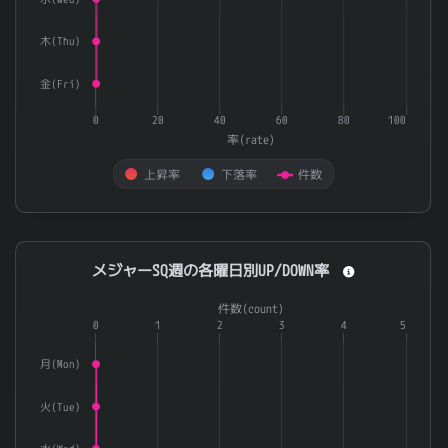
木(Thu)
金(Fri)
0
20
40
60
80
100
率(rate)
上昇率
下落率
件数
End of interactive chart.
メジャーSQ週の各曜日別UP/DOWN率
メジャーSQ週の各曜日別UP/DOWN率
Combination chart with 3 data series.
件数(count)
The chart has 1 X axis displaying categories.
0
1
2
3
4
5
The chart has 2 Y axes displaying 率(rate) and 件数(count).
月(Mon)
火(Tue)