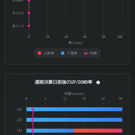
水(Wed)
木(Thu)
金(Fri)
0
20
40
60
80
100
率(rate)
上昇率
下落率
件数
End of interactive chart.
通期決算日前後のUP/DOWN率
通期決算日前後のUP/DOWN率
Combination chart with 3 data series.
件数(count)
The chart has 1 X axis displaying categories.
0
6
12
18
24
30
The chart has 2 Y axes displaying 率(rate) and 件数(count).
-3日
-2日
-1日