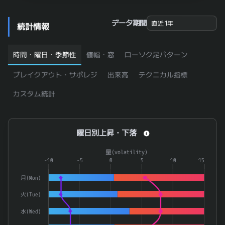
ＴＫＣ
9746
0.867
7931
未来工業
0.86
データ期間
統計情報
5941
中西製作所
0.859
5976
高周波熱錬
0.858
時間・曜日・季節性
値幅・窓
ローソク足パターン
7847
グラファイトデザイン
0.851
ブレイクアウト・サポレジ
出来高
テクニカル指標
ＡＶＡＮＴＩＡ
8904
0.85
カスタム統計
9506
東北電力
0.847
6988
日東電工
0.842
曜日別上昇・下落
曜日別上昇・下落
グローバルＸ 高配当30-日本株式 ETF
235A
0.842
Combination chart with 4 data series.
量(volatility)
3360
シップヘルスケアホールディングス
0.841
The chart has 1 X axis displaying categories.
-10
-5
0
5
10
15
3944
古林紙工
0.84
The chart has 2 Y axes displaying 率(rate) and 量(volatilit
月(Mon)
4428
シノプス
0.839
火(Tue)
8125
ワキタ
0.838
水(Wed)
274A
ガーデン
0.838