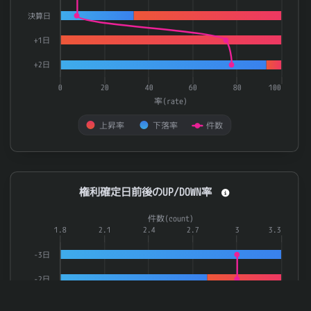
決算日
+1日
+2日
0
20
40
60
80
100
率(rate)
上昇率
下落率
件数
End of interactive chart.
権利確定日前後のUP/DOWN率
権利確定日前後のUP/DOWN率
Combination chart with 3 data series.
件数(count)
The chart has 1 X axis displaying categories.
1.8
2.1
2.4
2.7
3
3.3
The chart has 2 Y axes displaying 率(rate) and 件数(count).
-3日
-2日
-1日