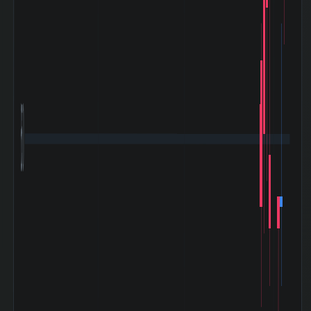
+576.69%
05〜2007-07)
ライブドアショッ
ク (2006-01〜
+2.22%
2006-02)
リーマンショック
(2008-09〜
-42.45%
2009-03)
ギリシャ危機
650
(2010-04〜
-20.17%
2010-08)
東日本大震災
(2011-03〜
-7.14%
2011-06)
アベノミクス開始
(2012-11〜
+99.10%
2015-06)
バーナンキショッ
ク (2013-05〜
-17.47%
2013-06)
チャイナショック
(2015-08〜
-33.45%
2016-02)
ブレグジット
(2016-06〜
-2.87%
2016-07)
クリスマスショッ
ク (2018-12〜
+2.77%
2019-01)
コロナショック
(2020-02〜
-24.91%
2020-06)
米利上げ局面
(2022-03〜
+6.51%
2022-12)
令和ブラックマン
デー (2024-08〜
+3.44%
2024-08)
トランプ関税ショ