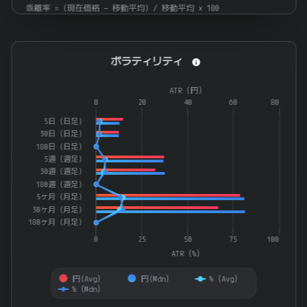
乖離率 = (現在価格 − 移動平均) / 移動平均 × 100
ボラティリティ
ボラティリティ
Combination chart with 4 data series.
ATR（円）
The chart has 1 X axis displaying categories.
0
20
40
60
80
The chart has 2 Y axes displaying ATR（%） and ATR（円）.
5日（日足）
30日（日足）
180日（日足）
5週（週足）
30週（週足）
180週（週足）
5ヶ月（月足）
30ヶ月（月足）
180ヶ月（月足）
0
25
50
75
100
ATR（%）
円(Avg）
円(Mdn）
%（Avg）
%（Mdn）