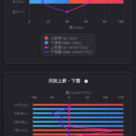
木(Thu)
6379
レイズネクスト
0.836
金(Fri)
256
パルプ・紙
0.834
0
20
40
60
80
100
368A
北里コーポレーション
0.834
率(rate)
5192
三ツ星ベルト
0.833
上昇率(up rate)
下落率(down rate)
3479
ティーケーピー
上昇量(up volatility)
0.829
下落量(down volatility)
End of interactive chart.
月別上昇・下落
月別上昇・下落
Combination chart with 4 data series.
量(volatility)
The chart has 1 X axis displaying categories.
-100
-50
0
50
100
150
The chart has 2 Y axes displaying 率(rate) and 量(volatilit
1月(Jan)
3月(Mar)
5月(May)
7月(Jul)