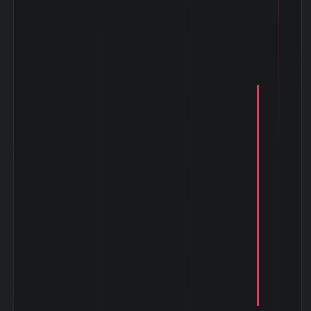
ック (2025-04〜
-6.65%
2025-05)
素材 業種内 時価
3 位 / 345 銘柄
総額 順位
素材 業種内 PER
175 位 / 345 銘
低い順 順位
柄
日本製鉄 (5401) の セグメント別業績 (2026-03期)
売
利
セグメント
上
資産
益
高
13,770,053
SteelManufacturing
-
-
百万円
367,724 百
Engineering
-
-
万円
260,924 百
ChemicalsAndMaterials
-
-
万円
409,091 百
SystemSolution
-
-
万円