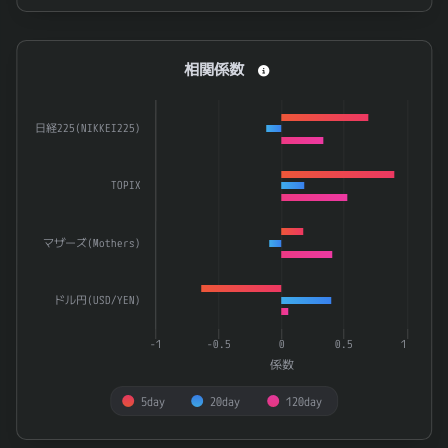
End of interactive chart.
相関係数
相関係数
Bar chart with 3 data series.
The chart has 1 X axis displaying categories.
日経225(NIKKEI225)
The chart has 1 Y axis displaying 係数. Data ranges from -0.
TOPIX
マザーズ(Mothers)
ドル円(USD/YEN)
-1
-0.5
0
0.5
1
係数
5day
20day
120day
End of interactive chart.