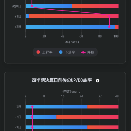
決算日
+1日
+2日
0
20
40
60
80
100
率(rate)
上昇率
下落率
件数
End of interactive chart.
四半期決算日前後のUP/DOWN率
四半期決算日前後のUP/DOWN率
Combination chart with 3 data series.
件数(count)
The chart has 1 X axis displaying categories.
0
8
16
24
32
40
The chart has 2 Y axes displaying 率(rate) and 件数(count).
-3日
-2日
-1日