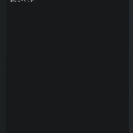
価格(ローソク足)
17,158 百万円
利益
2026-03 期 EPS
3.3
(一株益、円)
2026-03 期 BPS
1029.18
(一株純資産、円)
2026-03 期 DPS
24
(一株配当、円)
2026-03 期 ROE
0.3%
(%)
2026-03 期 ROA
0.13%
(%)
2026-03 期 自己
37.7%
資本比率 (%)
2026-03 期 現金
3.15%
比率 (%)
2026-03 期 配当
727.3
性向 (%)
2026-03 期 純資
産配当率 DOE
2.33
(%)
2026-03 期 従業
138,453 名
員数 (連結)
2026-03 期 従業
員1人当たり売上
7,268 万円
高
2026-03 期 純資
6,024,560 百
産
万円
2026-03 期 流動
5,289,570 百
資産
万円
2026-03 期 固定
9,371,013 百
資産
万円
2026-03 期 有形
5,899,583 百
固定資産
万円
2026-03 期 無形
832,800 百万
固定資産
円
2026-03 期 のれ
259,746 百万
ん
円