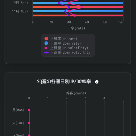
9月(Sep)
11月(Nov)
0
20
40
60
80
100
率(rate)
上昇率(up rate)
下落率(down rate)
上昇量(up volatility)
下落量(down volatility)
End of interactive chart.
SQ週の各曜日別UP/DOWN率
SQ週の各曜日別UP/DOWN率
Combination chart with 3 data series.
件数(count)
The chart has 1 X axis displaying categories.
0
1
2
3
4
5
The chart has 2 Y axes displaying 率(rate) and 件数(count).
月(Mon)
火(Tue)
水(Wed)