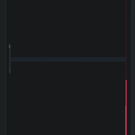
2026-03 期 棚卸
2,776,012 百
資産
万円
2026-03 期 投資
300,494 百万
有価証券
円
2026-03 期 流動
1,909,187 百
負債
万円
2026-03 期 固定
4,241,498 百
負債
万円
700
2026-03 期 減価
573,916 百万
償却費
円
2026-03 期 設備
942,986 百万
投資額
円
2026-03 期 税引
172,814 百万
前利益
円
2026-03 期 法人
128,059 百万
税等
円
2026-03 期 支払
89,603 百万円
利息
2026-03 期
816,819 百万
EBITDA (営業利
円
益+減価償却)
2026-03 期 発行
5,373,633,760
済株式数
株
2026-03 期 自己
146,023,800
株式数
株
2026-03 期 自己
5,227,609,960
株控除後株式数
株
5日間の日足値幅
11.92
（平均）
5日間の日足値幅
10.5
（中央）
30日間の日足値幅
10.09
（平均）
30日間の日足値幅
10.28
（中央）
180日間の日足値
0.07
幅（平均）
180日間の日足値