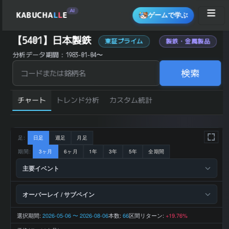
AI
KABUCHA
L
L
E
ゲームで学ぶ
日本製鉄 (5401) の 統計サマリー
【5401】日本製鉄
東証プライム
製鉄・金属製品
銘柄コード
5401
分析データ期間：1983-01-04〜
銘柄名
日本製鉄
業種
素材
市場区分
東証プライム
検索
日経225採用
はい
JPX400採用
はい
TOPIX100採用
はい
697 円 (2026-
直近終値
チャート
トレンド分析
カスタム統計
08-07)
前日比 (%)
+2.05
直近1ヶ月 リター
+25.36
ン (%)
直近3ヶ月 リター
+24.24
ン (%)
足:
日足
週足
月足
直近6ヶ月 リター
+7.73
ン (%)
期間:
3ヶ月
6ヶ月
1年
3年
5年
全期間
直近1年 リターン
+18.94
(%)
52週 高値
708 円
主要イベント
52週 安値
530 円
200日 移動平均
606.1 円
200日 SMA 乖離
+15.01
率 (%)
オーバーレイ / サブペイン
トレンド状態
上昇トレンド
10,063,216 百
2026-03 期 売上
万円
選択期間:
2026-05-06 〜 2026-08-06
本数:
区間リターン:
66
+19.76%
2026-03 期 営業
242,903 百万
利益
円
2026-03 期 最終