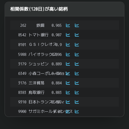
相関係数(120日)が高い銘柄
262
鉄鋼
0.965
8542
トマト銀行
0.907
ＧＳＩクレオス
8101
0.9
5988
パイオラックス
0.896
3179
シュッピン
0.889
6349
小森コーポレーション
0.886
3176
三洋貿易
0.884
8383
鳥取銀行
0.883
9310
日本トランスシティ
0.882
9900
サガミホールディングス
0.88
7888
三光合成
0.868