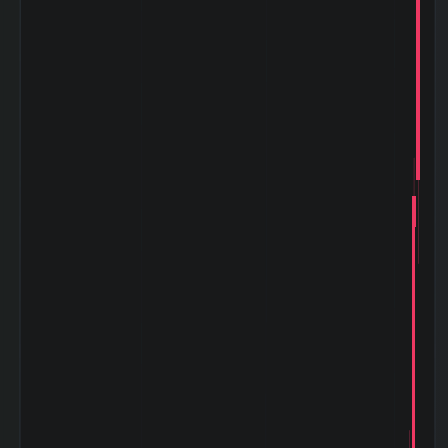
0
幅（中央）
5週間の週足値幅
30.1
（平均）
5週間の週足値幅
29.8
（中央）
30週間の週足値幅
25.95
（平均）
30週間の週足値幅
30.28
（中央）
180週間の週足値
0.17
幅（平均）
180週間の週足値
0
幅（中央）
5ヶ月間の月足値
63.1
幅（平均）
5ヶ月間の月足値
65
幅（中央）
30ヶ月間の月足値
53.74
幅（平均）
30ヶ月間の月足値
65.27
幅（中央）
180日間の月足値
0.36
幅（平均）
180日間の月足値
0
幅（中央）
日経
225(NIKKEI225)
0.695
との相関係
数|5day
日経
225(NIKKEI225)
-0.16
の相関係数|20day
日経
225(NIKKEI225)
0.36
との相関係
数|120day
TOPIXとの相関係
0.906
数|5day