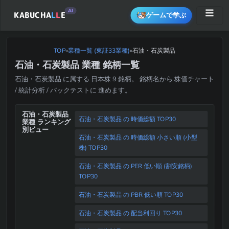
AI
KABUCHA
L
L
E
ゲームで学ぶ
TOP
»
業種一覧 (東証33業種)
石油・石炭製品
»
石油・石炭製品 業種 銘柄一覧
石油・石炭製品 に属する 日本株 9 銘柄。 銘柄名から 株価チャート
/ 統計分析 / バックテストに 進めます。
石油・石炭製品
石油・石炭製品 の 時価総額 TOP30
業種 ランキング
別ビュー
石油・石炭製品 の 時価総額 小さい順 (小型
株) TOP30
石油・石炭製品 の PER 低い順 (割安銘柄)
TOP30
石油・石炭製品 の PBR 低い順 TOP30
石油・石炭製品 の 配当利回り TOP30