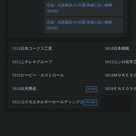
石油・石炭製品 の 52週 高値に近い銘柄
TOP30
石油・石炭製品 の 52週 安値に近い銘柄
TOP30
日本コークス工業
日本精蝋
3315
5010
ニチレキグループ
ユシロ化学
5011
5013
ビーピー・カストロール
ＭＯＲＥＳ
5015
5018
出光興産
ＥＮＥＯＳ
5019
5020
N225
コスモエネルギーホールディングス
5021
JPX400