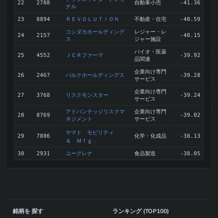
自動車小売
22
2788
-41.36
ナル
ＲＥＶＯＬＵＴＩＯＮ
不動産・住宅
23
8894
-40.59
コシダカホールディング
レジャー・レ
24
2157
-40.15
ス
ジャー施設
バイオ・医薬
ＪＣＲファーマ
25
4552
-39.92
品関連
企業向け専門
バルクホールディングス
26
2467
-39.28
サービス
企業向け専門
リスクモンスター
27
3768
-39.24
サービス
アドバンテッジリスクマ
企業向け専門
28
8769
-39.02
ネジメント
サービス
ヤマト モビリティ
化学・化成品
29
7886
-38.13
＆ Ｍｆｇ．
ユーグレナ
食品製造
30
2931
-38.05
銘柄を 探す
ランキング (TOP100)