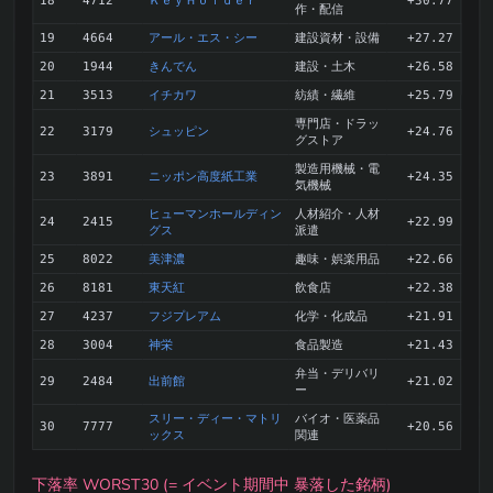
ＫｅｙＨｏｌｄｅｒ
18
4712
+30.77
作・配信
アール・エス・シー
建設資材・設備
19
4664
+27.27
きんでん
建設・土木
20
1944
+26.58
イチカワ
紡績・繊維
21
3513
+25.79
専門店・ドラッ
シュッピン
22
3179
+24.76
グストア
製造用機械・電
ニッポン高度紙工業
23
3891
+24.35
気機械
ヒューマンホールディン
人材紹介・人材
24
2415
+22.99
グス
派遣
美津濃
趣味・娯楽用品
25
8022
+22.66
東天紅
飲食店
26
8181
+22.38
フジプレアム
化学・化成品
27
4237
+21.91
神栄
食品製造
28
3004
+21.43
弁当・デリバリ
出前館
29
2484
+21.02
ー
スリー・ディー・マトリ
バイオ・医薬品
30
7777
+20.56
ックス
関連
下落率 WORST30 (= イベント期間中 暴落した銘柄)