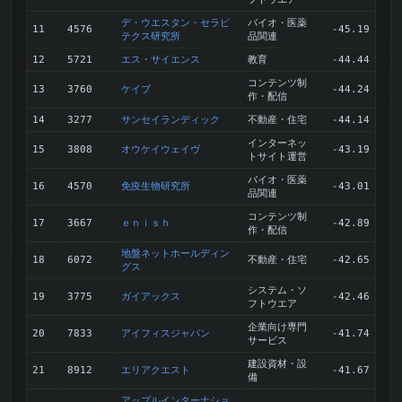
デ・ウエスタン・セラピ
バイオ・医薬
11
4576
-45.19
テクス研究所
品関連
エス・サイエンス
教育
12
5721
-44.44
コンテンツ制
ケイブ
13
3760
-44.24
作・配信
サンセイランディック
不動産・住宅
14
3277
-44.14
インターネッ
オウケイウェイヴ
15
3808
-43.19
トサイト運営
バイオ・医薬
免疫生物研究所
16
4570
-43.01
品関連
コンテンツ制
ｅｎｉｓｈ
17
3667
-42.89
作・配信
地盤ネットホールディン
不動産・住宅
18
6072
-42.65
グス
システム・ソ
ガイアックス
19
3775
-42.46
フトウエア
企業向け専門
アイフィスジャパン
20
7833
-41.74
サービス
建設資材・設
エリアクエスト
21
8912
-41.67
備
アップルインターナショ