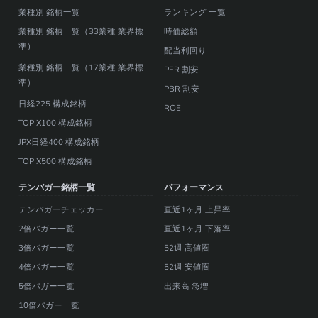
業種別 銘柄一覧
ランキング 一覧
業種別 銘柄一覧（33業種 業界標
時価総額
準）
配当利回り
業種別 銘柄一覧（17業種 業界標
PER 割安
準）
PBR 割安
日経225 構成銘柄
ROE
TOPIX100 構成銘柄
JPX日経400 構成銘柄
TOPIX500 構成銘柄
テンバガー銘柄一覧
パフォーマンス
テンバガーチェッカー
直近1ヶ月 上昇率
2倍バガー一覧
直近1ヶ月 下落率
3倍バガー一覧
52週 高値圏
4倍バガー一覧
52週 安値圏
5倍バガー一覧
出来高 急増
10倍バガー一覧