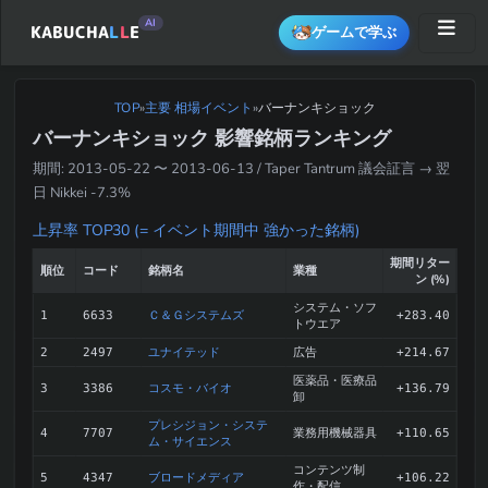
AI
KABUCHA
L
L
E
ゲームで学ぶ
TOP
»
主要 相場イベント
バーナンキショック
»
バーナンキショック 影響銘柄ランキング
期間: 2013-05-22 〜 2013-06-13 / Taper Tantrum 議会証言 → 翌
日 Nikkei -7.3%
上昇率 TOP30 (= イベント期間中 強かった銘柄)
期間リター
順位
コード
銘柄名
業種
ン (%)
システム・ソフ
Ｃ＆Ｇシステムズ
1
6633
+283.40
トウエア
ユナイテッド
広告
2
2497
+214.67
医薬品・医療品
コスモ・バイオ
3
3386
+136.79
卸
プレシジョン・システ
業務用機械器具
4
7707
+110.65
ム・サイエンス
コンテンツ制
ブロードメディア
5
4347
+106.22
作・配信