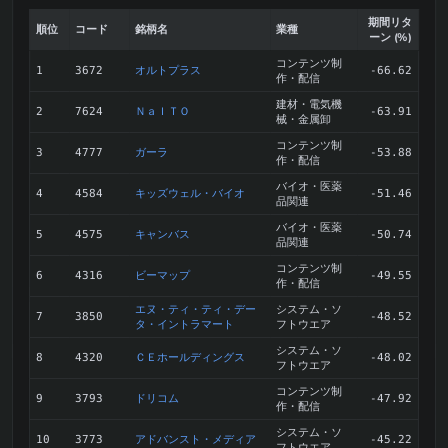
期間リタ
順位
コード
銘柄名
業種
ーン (%)
コンテンツ制
オルトプラス
1
3672
-66.62
作・配信
建材・電気機
ＮａＩＴＯ
2
7624
-63.91
械・金属卸
コンテンツ制
ガーラ
3
4777
-53.88
作・配信
バイオ・医薬
キッズウェル・バイオ
4
4584
-51.46
品関連
バイオ・医薬
キャンバス
5
4575
-50.74
品関連
コンテンツ制
ビーマップ
6
4316
-49.55
作・配信
エヌ・ティ・ティ・デー
システム・ソ
7
3850
-48.52
タ・イントラマート
フトウエア
システム・ソ
ＣＥホールディングス
8
4320
-48.02
フトウエア
コンテンツ制
ドリコム
9
3793
-47.92
作・配信
システム・ソ
アドバンスト・メディア
10
3773
-45.22
フトウエア