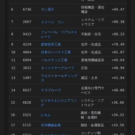
情報機器・通信
サン電子
6
6736
+94.47
機器
システム・ソフ
7
2667
イメージ ワン
+90.38
トウエア
フォーバル・リアルスト
不動産・住宅
8
9423
+90.23
レート
群栄化学工業
化学・化成品
9
4229
+70.49
日本カーバイド工業
化学・化成品
10
4064
+65.87
パルステック工業
業務用機械器具
11
6894
+49.64
ネットイヤーグループ
広告
12
3622
+48.94
ウエストホールディング
建設・土木
13
1407
+41.84
ス
企業向け専門サ
テラプローブ
14
6627
+40.00
ービス
ビジネスエンジニアリン
システム・ソフ
15
4828
+36.66
グ
トウエア
建材・電気機
レカム
16
3323
+34.32
械・金属卸
古河機械金属
製鉄・金属製品
17
5715
+33.59
コンテンツ制