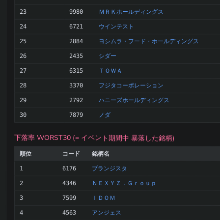
ＭＲＫホールディングス
23
9980
ウインテスト
24
6721
ヨシムラ・フード・ホールディングス
25
2884
シダー
26
2435
ＴＯＷＡ
27
6315
フジタコーポレーション
28
3370
ハニーズホールディングス
29
2792
ノダ
30
7879
下落率 WORST30 (= イベント期間中 暴落した銘柄)
順位
コード
銘柄名
ブランジスタ
1
6176
ＮＥＸＹＺ．Ｇｒｏｕｐ
2
4346
ＩＤＯＭ
3
7599
アンジェス
4
4563