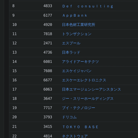
8
4833
Ｄｅｆ ｃｏｎｓｕｌｔｉｎｇ
ＡｐｐＢａｎｋ
9
6177
日本色材工業研究所
10
4920
トランザクション
11
7818
エスプール
12
2471
日本ラッド
13
4736
アライドアーキテクツ
14
6081
エスケイジャパン
15
7608
エスケーエレクトロニクス
16
6677
日本エマージェンシーアシスタンス
17
6063
ジー・スリーホールディングス
18
3647
ブイ・テクノロジー
19
7717
ドリコム
20
3793
21
3415
ＴＯＫＹＯ ＢＡＳＥ
ネクストウェア
22
4814