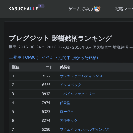
AI
KABUCHA
L
L
E
戦略マー
ゲームで学ぶ
ブレグジット 影響銘柄ランキング
期間: 2016-06-24 〜 2016-07-08 / 2016年6月 国民投票で 離脱判明 → Ni
上昇率 TOP30 (= イベント期間中 強かった銘柄)
順位
コード
銘柄名
サノヤスホールディングス
1
7022
インスペック
2
6656
モバイルファクトリー
3
3912
任天堂
4
7974
ローツェ
5
6323
内外テック
6
3374
ワイエイシイホールディングス
7
6298