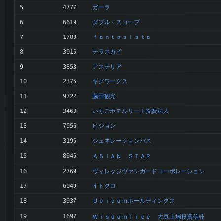
ガーラ
5
4777
ダブル・スコープ
6
6619
ｆａｎｔａｓｉｓｔａ
7
1783
テラスカイ
8
3915
アステリア
9
3853
ギグワークス
10
2375
藤田観光
11
9722
いちごホテルリート投資法人
12
3463
ピジョン
13
7956
ジェネレーションパス
14
3195
15
8946
ＡＳＩＡＮ ＳＴＡＲ
ヴィレッジヴァンガードコーポレーション
16
2769
イトクロ
17
6049
Ｕｂｉｃｏｍホールディングス
18
3937
19
1697
ＷｉｓｄｏｍＴｒｅｅ 大豆上場投資信託