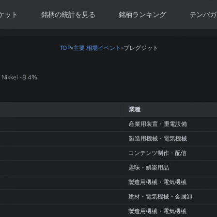
ケット
銘柄の統計を見る
銘柄ランキング
テンバガ
TOP
»
主要 相場イベント
ブレグジット
»
kkei -8.4%
業種
産業用装置・重電設備
製造用機械・電気機械
コンテンツ制作・配信
趣味・娯楽用品
製造用機械・電気機械
建材・電気機械・金属卸
製造用機械・電気機械