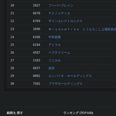
フーバーブレイン
20
3927
テクノメディカ
21
6678
ザインエレクトロニクス
22
6769
23
1696
ＷｉｓｄｏｍＴｒｅｅ とうもろこし上場投資
中村超硬
24
6166
アトラエ
25
6194
ペプチドリーム
26
4587
リニカル
27
2183
楽待
28
6037
エンバイオ・ホールディングス
29
6092
プラザホールディングス
30
7502
銘柄を 探す
ランキング (TOP100)