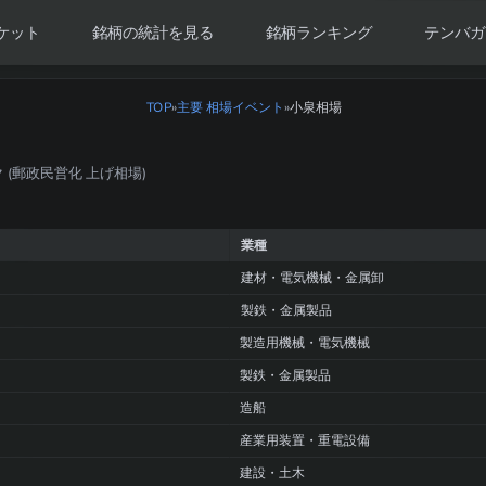
ケット
銘柄の統計を見る
銘柄ランキング
テンバガ
TOP
»
主要 相場イベント
小泉相場
»
 ピーク (郵政民営化 上げ相場)
業種
建材・電気機械・金属卸
製鉄・金属製品
製造用機械・電気機械
製鉄・金属製品
造船
産業用装置・重電設備
建設・土木