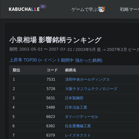
AI
KABUCHA
L
L
E
戦略マー
ゲームで学ぶ
小泉相場 影響銘柄ランキング
期間: 2003-05-01 〜 2007-07-31 / 2003年5月 底 → 2007年2月
上昇率 TOP30 (= イベント期間中 強かった銘柄)
順位
コード
銘柄名
清和中央ホールディングス
1
7531
大阪チタニウムテクノロジーズ
2
5726
日本製鋼所
3
5631
日本冶金工業
4
5480
ダイハツディーゼル
5
6023
住友重機械工業
6
6302
レイズネクスト
7
6379