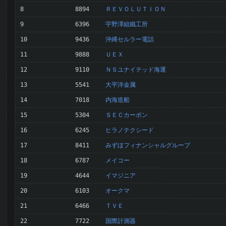
ＲＥＶＯＬＵＴＩＯＮ
8
8894
宇野澤組鐵工所
9
6396
沖縄セルラー電話
10
9436
ＵＥＸ
11
9888
ＮＳユナイテッド海運
12
9110
大平洋金属
13
5541
内海造船
14
7018
ＳＥＣカーボン
15
5304
ヒラノテクシード
16
6245
みずほフィナンシャルグループ
17
8411
メイコー
18
6787
イマジニア
19
4644
オークマ
20
6103
ＴＶＥ
21
6466
国際計測器
22
7722