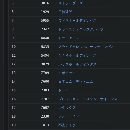
ストライダーズ
5
9816
日特建設
6
1929
ワイズホールディングス
7
5955
トランスジェニックグループ
8
2342
トライアイズ
9
4840
アライドテレシスホールディングス
10
6835
ＮＦＫホールディングス
11
6494
ルックホールディングス
12
8029
クボテック
13
7709
日本エム・ディ・エム
14
7600
ドーン
15
2303
プレシジョン・システム・サイエンス
16
7707
レダックス
17
7602
フォーサイド
18
2330
不動テトラ
19
1813