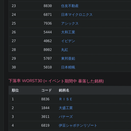
住友不動産
23
8830
日本マイクロニクス
24
6871
アシックス
25
7936
大和工業
26
5444
イビデン
27
4062
丸紅
28
8002
東邦亜鉛
29
5707
日本精蝋
30
5010
下落率 WORST30 (= イベント期間中 暴落した銘柄)
順位
コード
銘柄名
ＲＩＳＥ
1
8836
大盛工業
2
1844
バナーズ
3
3011
伊豆シャボテンリゾート
4
6819