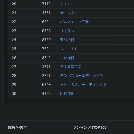
アトム
20
7412
サニックス
21
4651
パルステック工業
22
6894
Ｊトラスト
23
8508
豊和銀行
24
8559
ＮａＩＴＯ
25
7624
小林洋行
26
8742
日本乾溜工業
27
1771
テンポスホールディングス
28
2751
ＡＫＩＢＡホールディングス
29
6840
応用技術
30
4356
銘柄を 探す
ランキング (TOP100)