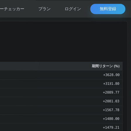
無料登録
ーチェッカー
プラン
ログイン
期間リターン (%)
+3628.00
+3191.80
+2089.77
+2081.03
+1567.78
+1480.00
+1479.21