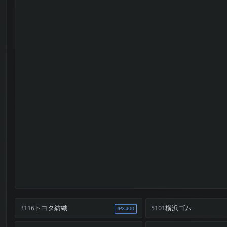
トヨタ紡織
横浜ゴム
3116
5101
JPX400