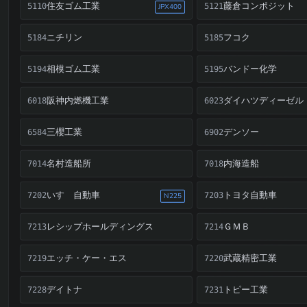
住友ゴム工業
藤倉コンポジット
5110
5121
JPX400
ニチリン
フコク
5184
5185
相模ゴム工業
バンドー化学
5194
5195
阪神内燃機工業
ダイハツディーゼル
6018
6023
三櫻工業
デンソー
6584
6902
名村造船所
内海造船
7014
7018
いすゞ自動車
トヨタ自動車
7202
7203
N225
レシップホールディングス
ＧＭＢ
7213
7214
エッチ・ケー・エス
武蔵精密工業
7219
7220
デイトナ
トピー工業
7228
7231