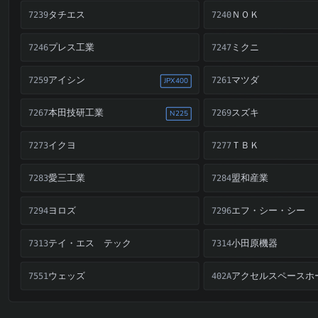
タチエス
ＮＯＫ
7239
7240
プレス工業
ミクニ
7246
7247
アイシン
マツダ
7259
7261
JPX400
本田技研工業
スズキ
7267
7269
N225
イクヨ
ＴＢＫ
7273
7277
愛三工業
盟和産業
7283
7284
ヨロズ
エフ・シー・シー
7294
7296
テイ・エス テック
小田原機器
7313
7314
ウェッズ
7551
402A