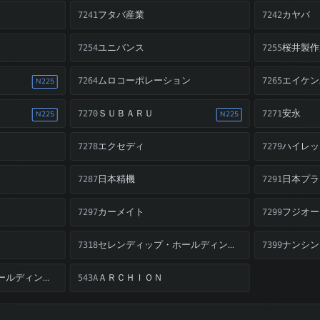
フタバ産業
カヤバ
7241
7242
ユニバンス
桜井製作
7254
7255
ムロコーポレーション
エイケン
7264
7265
N225
ＳＵＢＡＲＵ
安永
7270
7271
N225
N225
エクセディ
ハイレッ
7278
7279
日本精機
日本プラ
7287
7291
カーメイト
フジオー
7297
7299
ナンシン
セレンディップ・ホールディングス
7318
7399
ＡＲＣＨＩＯＮ
アクセルスペースホールディングス
543A