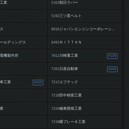
工業
朝日ラバー
5162
三ツ星ベルト
5192
ス
ジャパンエンジンコーポレーション
6016
ールディングス
ＮＩＴＴＡＮ
6493
電機製作所
川崎重工業
7012
N225
日産自動車
7201
N225
車工業
エフテック
7212
N225
田中精密工業
7218
業
極東開発工業
7226
曙ブレーキ工業
7238