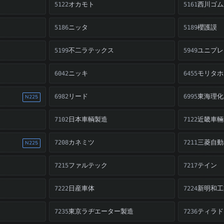
オカモト
西川ゴム
5122
5161
ニッタ
櫻護謨
5186
5189
不二ラテックス
ユニプレ
5199
5949
ニッキ
モリタホ
6042
6455
リード
東海理化
6982
6995
N225
日本車輌製造
近畿車輛
7102
7122
カネミツ
三菱自動
7208
7211
N225
ファルテック
テイン
7215
7217
日産車体
新明和工
7222
7224
東京ラヂエーター製造
ティラド
7235
7236