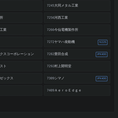
大同メタル工業
7245
所
河西工業
7256
工業
今仙電機製作所
7266
ヤマハ発動機
7272
N225
クスコーポレーション
豊田合成
7282
JPX400
スト
村上開明堂
7292
ゼックス
シマノ
7309
JPX400
ＡｅｒｏＥｄｇｅ
7409