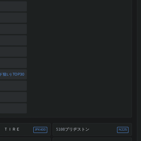
い) TOP30
 ＴＩＲＥ
ブリヂストン
5108
JPX400
N225