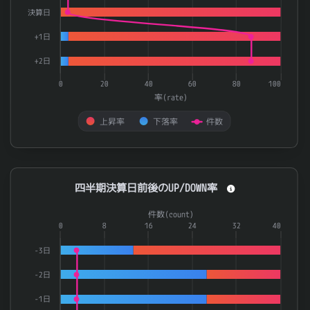
決算日
+1日
+2日
0
20
40
60
80
100
率(rate)
上昇率
下落率
件数
End of interactive chart.
四半期決算日前後のUP/DOWN率
四半期決算日前後のUP/DOWN率
Combination chart with 3 data series.
件数(count)
The chart has 1 X axis displaying categories.
0
8
16
24
32
40
The chart has 2 Y axes displaying 率(rate) and 件数(count).
-3日
-2日
-1日