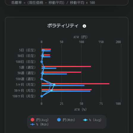
乖離率 = (現在価格 − 移動平均) / 移動平均 × 100
ボラティリティ
ボラティリティ
Combination chart with 4 data series.
ATR（円）
The chart has 1 X axis displaying categories.
0
50
100
150
200
The chart has 2 Y axes displaying ATR（%） and ATR（円）.
5日（日足）
30日（日足）
180日（日足）
5週（週足）
30週（週足）
180週（週足）
5ヶ月（月足）
30ヶ月（月足）
180ヶ月（月足）
0
25
50
75
100
ATR（%）
円(Avg）
円(Mdn）
%（Avg）
%（Mdn）