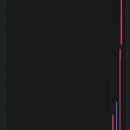
（平均）
5週間の週足値幅
37.7
（中央）
30週間の週足値幅
100.16
（平均）
30週間の週足値幅
64.38
（中央）
180週間の週足値
0.72
幅（平均）
180週間の週足値
0
幅（中央）
5ヶ月間の月足値
171.85
幅（平均）
5ヶ月間の月足値
108.5
幅（中央）
30ヶ月間の月足値
126.42
幅（平均）
30ヶ月間の月足値
123.88
幅（中央）
180日間の月足値
1.04
幅（平均）
180日間の月足値
0
幅（中央）
日経
225(NIKKEI225)
-0.656
との相関係
数|5day
日経
225(NIKKEI225)
0.3
の相関係数|20day
日経
225(NIKKEI225)
0.313
との相関係
数|120day
TOPIXとの相関係
-0.366
数|5day
TOPIXの相関係
0.212
数|20day