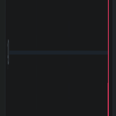
29 百万円
有価証券
2026-03 期 流動
3,725 百
負債
万円
2026-03 期 固定
885 百万
負債
円
2026-03 期 減価
162 百万
償却費
円
2026-03 期 設備
241 百万
1,400
投資額
円
2026-03 期 税引
573 百万
前利益
円
2026-03 期 法人
211 百万
税等
円
2026-03 期 支払
2 百万円
利息
2026-03 期
729 百万
EBITDA (営業利
円
益+減価償却)
2026-03 期 発行
3,008,000
済株式数
株
2026-03 期 自己
5,800 株
株式数
2026-03 期 自己
3,002,200
株控除後株式数
株
5日間の日足値幅
23.76
（平均）
5日間の日足値幅
22.9
（中央）
30日間の日足値幅
21.58
（平均）
30日間の日足値幅
22.67
（中央）
180日間の日足値
0.14
幅（平均）
180日間の日足値
0
幅（中央）
5週間の週足値幅
124.93