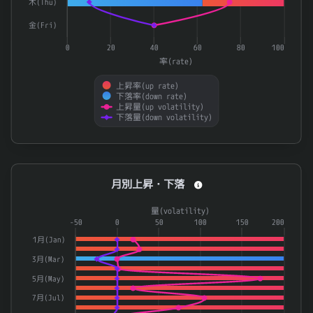
木(Thu)
5644
メタルアート
0.895
金(Fri)
ＲＹＯＤＥＮ
8084
0.895
0
20
40
60
80
100
率(rate)
8750
第一生命ホールディングス
0.894
上昇率(up rate)
6724
セイコーエプソン
0.892
下落率(down rate)
上昇量(up volatility)
3132
マクニカホールディングス
0.891
下落量(down volatility)
End of interactive chart.
月別上昇・下落
月別上昇・下落
Combination chart with 4 data series.
量(volatility)
The chart has 1 X axis displaying categories.
-50
0
50
100
150
200
The chart has 2 Y axes displaying 率(rate) and 量(volatilit
1月(Jan)
3月(Mar)
5月(May)
7月(Jul)