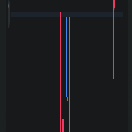
1,300
ク (2006-01〜
-6.15%
2006-02)
リーマンショック
(2008-09〜
-46.32%
2009-03)
ギリシャ危機
(2010-04〜
-25.88%
2010-08)
東日本大震災
(2011-03〜
-5.88%
2011-06)
アベノミクス開始
(2012-11〜
+180.43%
2015-06)
バーナンキショッ
ク (2013-05〜
-16.18%
2013-06)
チャイナショック
(2015-08〜
-45.22%
2016-02)
ブレグジット
(2016-06〜
+0.00%
2016-07)
クリスマスショッ
ク (2018-12〜
+9.06%
2019-01)
コロナショック
(2020-02〜
-9.43%
2020-06)
米利上げ局面
(2022-03〜
-10.97%
2022-12)
令和ブラックマン
デー (2024-08〜
+3.72%
2024-08)
トランプ関税ショ
ック (2025-04〜
-3.83%
2025-05)
素材 業種内 時価
309 位 /