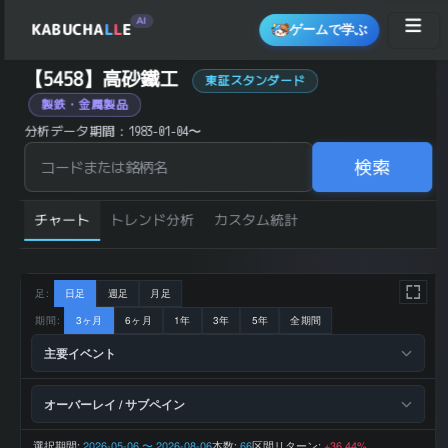
AI
KABUCHA
L
L
E
ゲームで学ぶ
高砂鐵工 (5458) の 統計サマリー
【5458】高砂鐵工
東証スタンダード
銘柄コード
5458
製鉄・金属製品
銘柄名
高砂鐵工
業種
素材
分析データ期間：1983-01-04〜
東証スタ
市場区分
ンダード
1,419 円
検索
直近終値
(2026-08-
07)
前日比 (%)
+3.96
直近1ヶ月 リター
+16.98
チャート
トレンド分析
カスタム統計
ン (%)
直近3ヶ月 リター
+33.74
ン (%)
直近6ヶ月 リター
+33.87
ン (%)
直近1年 リターン
+51.28
(%)
足:
日足
週足
月足
52週 高値
1,420 円
52週 安値
0 円
期間:
3ヶ月
6ヶ月
1年
3年
5年
全期間
200日 移動平均
1,101.9 円
200日 SMA 乖離
+28.78
主要イベント
率 (%)
上昇トレ
トレンド状態
ンド
12,113 百
2026-03 期 売上
オーバーレイ / サブペイン
万円
2026-03 期 営業
567 百万
利益
円
2026-03 期 最終
362 百万
選択期間:
2026-05-06 〜 2026-08-06
本数:
区間リターン:
66
+36.44%