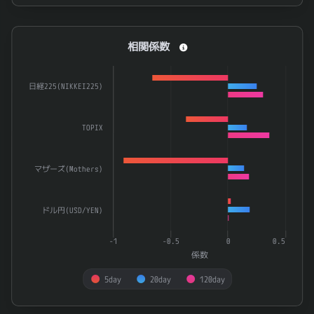
End of interactive chart.
相関係数
相関係数
Bar chart with 3 data series.
The chart has 1 X axis displaying categories.
日経225(NIKKEI225)
The chart has 1 Y axis displaying 係数. Data ranges from -0.
TOPIX
マザーズ(Mothers)
ドル円(USD/YEN)
-1
-0.5
0
0.5
係数
5day
20day
120day
End of interactive chart.