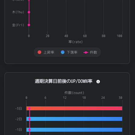
木(Thu)
金(Fri)
0
20
40
60
80
100
率(rate)
上昇率
下落率
件数
End of interactive chart.
通期決算日前後のUP/DOWN率
通期決算日前後のUP/DOWN率
Combination chart with 3 data series.
件数(count)
The chart has 1 X axis displaying categories.
0
6
12
18
24
30
The chart has 2 Y axes displaying 率(rate) and 件数(count).
-3日
-2日
-1日