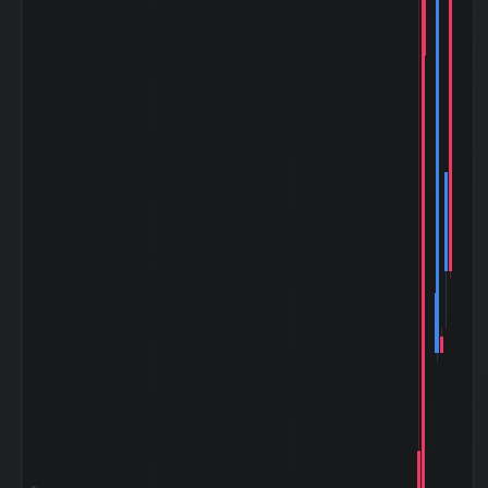
TOPIXとの相関係
0.349
数|120day
マザーズ
(Mothers)との相
-0.91
関係数|5day
マザーズ
(Mothers)の相関
0.138
係数|20day
マザーズ
(Mothers)との相
0.187
関係数|120day
ドル円
(USD/YEN)との
0.027
相関係数|5day
ドル円
(USD/YEN)の相
0.2
関係数|20day
ドル円
(USD/YEN)との
0.01
相関係数|120day
バブル崩壊
(1989-12〜
-78.21%
1992-08)
阪神淡路大震災
(1995-01〜
-25.00%
1995-03)
アジア通貨危機
(1997-07〜
-46.77%
1997-10)
山一證券破綻
(1997-11〜
-31.25%
1998-10)
ITバブル崩壊
(2000-03〜
-27.12%
2003-04)
小泉相場 (2003-
+225.58%
05〜2007-07)
ライブドアショッ