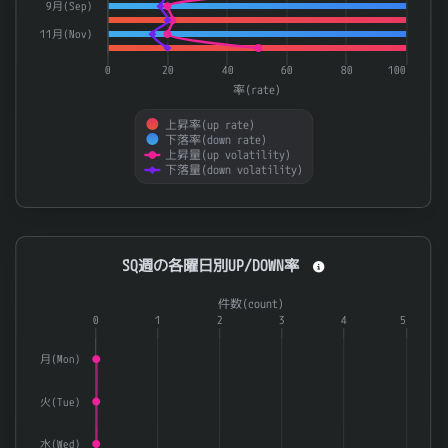
9月(Sep)
11月(Nov)
0
20
40
60
80
100
率(rate)
上昇率(up rate)
下落率(down rate)
上昇量(up volatility)
下落量(down volatility)
End of interactive chart.
SQ週の各曜日別UP/DOWN率
SQ週の各曜日別UP/DOWN率
Combination chart with 3 data series.
件数(count)
The chart has 1 X axis displaying categories.
0
1
2
3
4
5
The chart has 2 Y axes displaying 率(rate) and 件数(count).
月(Mon)
火(Tue)
水(Wed)