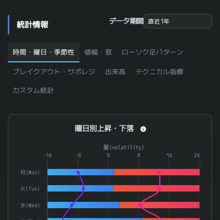
1909
日本ドライケミカル
0.91
4205
日本ゼオン
0.909
データ期間
統計情報
5363
東京窯業
0.909
3156
レスター
0.908
時間・曜日・季節性
値幅・窓
ローソク足パターン
4118
カネカ
0.908
ブレイクアウト・サポレジ
出来高
テクニカル指標
ＰＡＬＴＡＣ
8283
0.906
カスタム統計
5186
ニッタ
0.905
5484
東北特殊鋼
0.905
曜日別上昇・下落
曜日別上昇・下落
ＷＤＢホールディングス
2475
0.902
Combination chart with 4 data series.
量(volatility)
4246
ダイキョーニシカワ
0.902
The chart has 1 X axis displaying categories.
-16
-8
0
8
16
24
ＣＥホールディングス
4320
0.9
The chart has 2 Y axes displaying 率(rate) and 量(volatilit
月(Mon)
6863
ニレコ
0.9
火(Tue)
7490
日新商事
0.9
水(Wed)
8591
オリックス
0.896