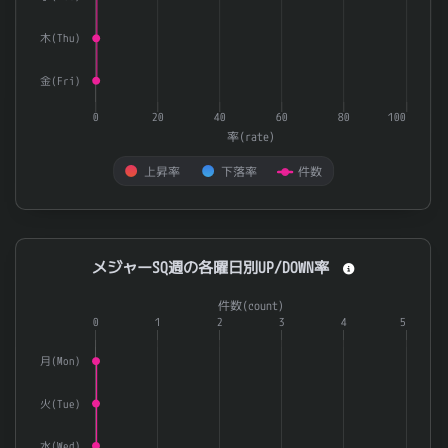
木(Thu)
金(Fri)
0
20
40
60
80
100
率(rate)
上昇率
下落率
件数
End of interactive chart.
メジャーSQ週の各曜日別UP/DOWN率
メジャーSQ週の各曜日別UP/DOWN率
Combination chart with 3 data series.
件数(count)
The chart has 1 X axis displaying categories.
0
1
2
3
4
5
The chart has 2 Y axes displaying 率(rate) and 件数(count).
月(Mon)
火(Tue)
水(Wed)