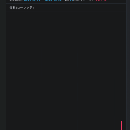
利益
円
2026-03 期 EPS
120.6
価格(ローソク足)
(一株益、円)
2026-03 期 BPS
1696.57
(一株純資産、円)
2026-03 期 DPS
40
(一株配当、円)
2026-03 期 ROE
7.4%
(%)
2026-03 期 ROA
3.86%
(%)
2026-03 期 自己
52.5%
資本比率 (%)
2026-03 期 現金
23.3%
比率 (%)
2026-03 期 配当
33.2
性向 (%)
2026-03 期 純資
産配当率 DOE
2.36
(%)
2026-03 期 従業
152 名
員数 (連結)
2026-03 期 従業
7,969 万
員1人当たり売上
円
高
2026-03 期 純資
5,093 百
産
万円
2026-03 期 流動
7,858 百
資産
万円
2026-03 期 固定
1,846 百
資産
万円
2026-03 期 有形
1,586 百
固定資産
万円
2026-03 期 無形
101 百万
固定資産
円
2026-03 期 棚卸
2,654 百
資産
万円
2026-03 期 投資