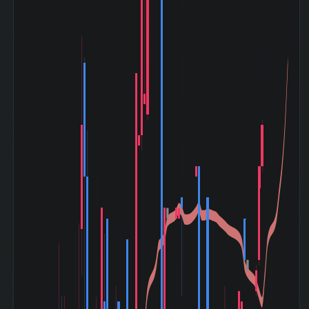
総額 順位
345 銘柄
素材 業種内 PER
49 位 /
低い順 順位
345 銘柄