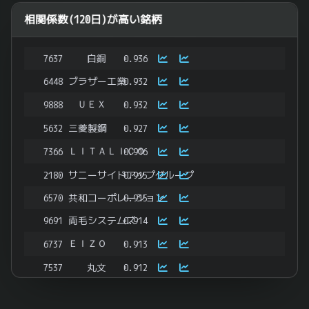
相関係数(120日)が高い銘柄
7637
白銅
0.936
6448
ブラザー工業
0.932
ＵＥＸ
9888
0.932
5632
三菱製鋼
0.927
ＬＩＴＡＬＩＣＯ
7366
0.916
2180
サニーサイドアップグループ
0.915
6570
共和コーポレーション
0.915
9691
両毛システムズ
0.914
ＥＩＺＯ
6737
0.913
7537
丸文
0.912
5232
住友大阪セメント
0.911