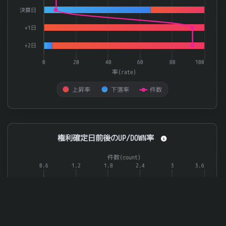
決算日
+1日
+2日
0
20
40
60
80
100
率(rate)
上昇率
下落率
件数
End of interactive chart.
権利確定日前後のUP/DOWN率
権利確定日前後のUP/DOWN率
Combination chart with 3 data series.
件数(count)
The chart has 1 X axis displaying categories.
0.6
1.2
1.8
2.4
3
3.6
The chart has 2 Y axes displaying 率(rate) and 件数(count).
-3日
-2日
-1日