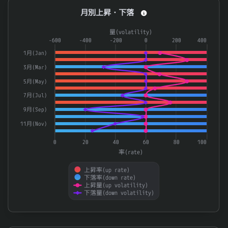
月別上昇・下落
月別上昇・下落
Combination chart with 4 data series.
量(volatility)
The chart has 1 X axis displaying categories.
-600
-400
-200
0
200
400
The chart has 2 Y axes displaying 率(rate) and 量(volatilit
1月(Jan)
3月(Mar)
5月(May)
7月(Jul)
9月(Sep)
11月(Nov)
0
20
40
60
80
100
率(rate)
上昇率(up rate)
下落率(down rate)
上昇量(up volatility)
下落量(down volatility)
End of interactive chart.