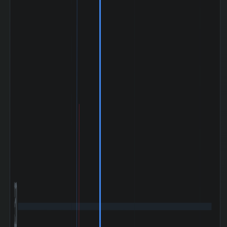
(Mothers)との相
0.506
関係数|120day
ドル円
(USD/YEN)との
-0.199
相関係数|5day
ドル円
(USD/YEN)の相
-0.334
関係数|20day
ドル円
(USD/YEN)との
-0.041
相関係数|120day
令和ブラックマン
デー (2024-08〜
+28.42%
2024-08)
トランプ関税ショ
ック (2025-04〜
+0.31%
2025-05)
情報・通信・広告
324 位 /
業種内 時価総額
697 銘柄
順位
情報・通信・広告
410 位 /
業種内 PER 低い
697 銘柄
順 順位
Ｒｉｄｇｅ－ｉ (5572) の セグメント別業績 (2025-
売上
利
セグメント
3,500
資産
高
益
121
1,313
1,297
百
DigitalMarketingBusiness
百万
百万
万
円
円
円
162
1,280
1,550
百
CustomAISolutionBusiness
百万
百万
万
円
円
円