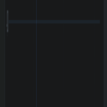
4,000
2025-07 期 固定
18 百万円
負債
2025-07 期 減価
51 百万円
償却費
2025-07 期 設備
21 百万円
投資額
2025-07 期 税引
291 百万
前利益
円
2025-07 期 法人
103 百万
税等
円
2025-07 期
334 百万
EBITDA (営業利
円
益+減価償却)
2025-07 期 発行
3,909,880
済株式数
株
5日間の日足値幅
110.2
（平均）
5日間の日足値幅
89.4
（中央）
30日間の日足値幅
95.95
（平均）
30日間の日足値幅
82.45
（中央）
180日間の日足値
0.62
幅（平均）
180日間の日足値
0
幅（中央）
5週間の週足値幅
294.41
（平均）
5週間の週足値幅
261.8
（中央）
30週間の週足値幅
234.14
（平均）
30週間の週足値幅
264.47
（中央）
180週間の週足値
0
幅（平均）