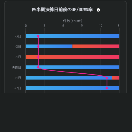
四半期決算日前後のUP/DOWN率
四半期決算日前後のUP/DOWN率
Combination chart with 3 data series.
件数(count)
The chart has 1 X axis displaying categories.
0
3
6
9
12
15
The chart has 2 Y axes displaying 率(rate) and 件数(count).
-3日
-2日
-1日
決算日
+1日
+2日
0
20
40
60
80
100
率(rate)
上昇率
下落率
件数
End of interactive chart.