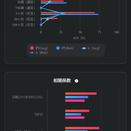
30週（週足）
180週（週足）
5ヶ月（月足）
30ヶ月（月足）
180ヶ月（月足）
0
25
50
75
100
ATR（%）
円(Avg）
円(Mdn）
%（Avg）
%（Mdn）
End of interactive chart.
相関係数
相関係数
Bar chart with 3 data series.
The chart has 1 X axis displaying categories.
日経225(NIKKEI225)
The chart has 1 Y axis displaying 係数. Data ranges from -0.
TOPIX