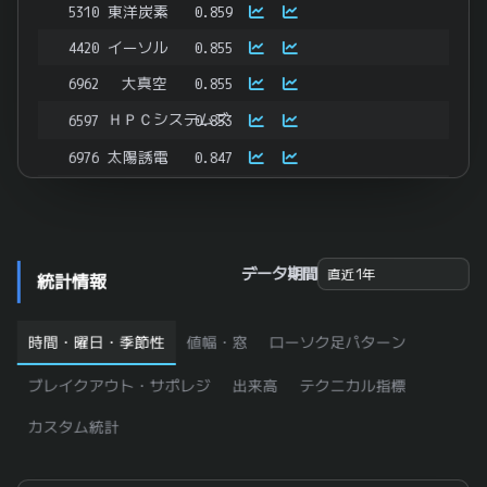
5310
東洋炭素
0.859
4420
イーソル
0.855
6962
大真空
0.855
ＨＰＣシステムズ
6597
0.853
6976
太陽誘電
0.847
6996
ニチコン
0.837
6864
エヌエフホールディングス
0.835
6971
京セラ
0.833
データ期間
統計情報
ＴＤＫ
6762
0.832
6584
三櫻工業
0.829
時間・曜日・季節性
値幅・窓
ローソク足パターン
285A
キオクシアホールディングス
0.826
ブレイクアウト・サポレジ
出来高
テクニカル指標
ＫＯＡ
6999
0.825
カスタム統計
5301
東海カーボン
0.823
ＮＩＴＴＯＫＵ
6145
0.823