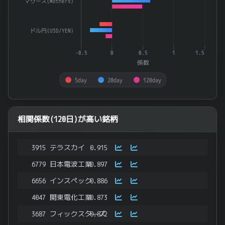
マザーズ(Mothers)
ドル円(USD/YEN)
-0.5
0
0.5
1
1.5
係数
5day
20day
120day
End of interactive chart.
相関係数(120日)が高い銘柄
3915
テラスカイ
0.915
6779
日本電波工業
0.897
6656
インスペック
0.886
4047
関東電化工業
0.873
3687
フィックスターズ
0.872