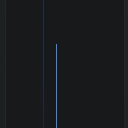
180週間の週足値
0
幅（中央）
5ヶ月間の月足値
555.46
幅（平均）
5ヶ月間の月足値
589
幅（中央）
30ヶ月間の月足値
171.9
幅（平均）
30ヶ月間の月足値
0
幅（中央）
180日間の月足値
0
幅（平均）
180日間の月足値
0
幅（中央）
日経
225(NIKKEI225)
0.882
との相関係
数|5day
日経
225(NIKKEI225)
0.601
の相関係数|20day
日経
225(NIKKEI225)
0.483
との相関係
数|120day
TOPIXとの相関係
0.671
数|5day
TOPIXの相関係
0.492
数|20day
TOPIXとの相関係
0.486
数|120day
マザーズ
(Mothers)との相
0.953
関係数|5day
マザーズ
(Mothers)の相関
0.687
係数|20day
マザーズ