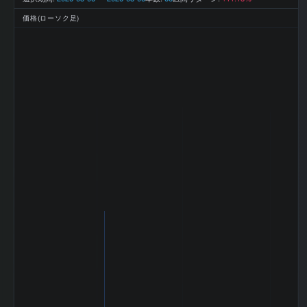
2025-07 期 最終
139 百万
利益
円
価格(ローソク足)
2025-07 期 EPS
36
(一株益、円)
2025-07 期 BPS
560.33
(一株純資産、円)
2025-07 期 DPS
0
(一株配当、円)
2025-07 期 ROE
6.5%
(%)
2025-07 期 ROA
4.74%
(%)
2025-07 期 自己
77%
資本比率 (%)
2025-07 期 現金
64.2%
比率 (%)
2025-07 期 従業
74 名
員数 (連結)
2025-07 期 従業
3,504 万
員1人当たり売上
円
高
2025-07 期 純資
2,459 百
産
万円
2025-07 期 流動
2,306 百
資産
万円
2025-07 期 固定
540 百万
資産
円
2025-07 期 有形
64 百万円
固定資産
2025-07 期 無形
324 百万
固定資産
円
2025-07 期 のれ
300 百万
ん
円
2025-07 期 棚卸
6 百万円
資産
2025-07 期 流動
370 百万
負債
円