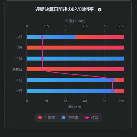
通期決算日前後のUP/DOWN率
通期決算日前後のUP/DOWN率
Combination chart with 3 data series.
件数(count)
The chart has 1 X axis displaying categories.
0
2.5
5
7.5
10
12.5
The chart has 2 Y axes displaying 率(rate) and 件数(count).
-3日
-2日
-1日
決算日
+1日
+2日
0
20
40
60
80
100
率(rate)
上昇率
下落率
件数
End of interactive chart.