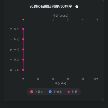
SQ週の各曜日別UP/DOWN率
SQ週の各曜日別UP/DOWN率
Combination chart with 3 data series.
件数(count)
The chart has 1 X axis displaying categories.
0
1
2
3
4
5
The chart has 2 Y axes displaying 率(rate) and 件数(count).
月(Mon)
火(Tue)
水(Wed)
木(Thu)
金(Fri)
0
20
40
60
80
100
率(rate)
上昇率
下落率
件数
End of interactive chart.