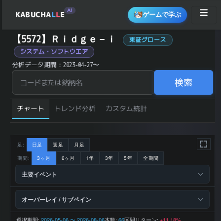
AI
KABUCHA
L
L
E
ゲームで学ぶ
Ｒｉｄｇｅ－ｉ (5572) の 統計サマリー
【5572】Ｒｉｄｇｅ－ｉ
東証グロース
銘柄コード
5572
システム・ソフトウエア
Ｒｉｄｇ
銘柄名
ｅ－ｉ
分析データ期間：2023-04-27〜
情報・通
業種
信・広告
東証グロ
検索
市場区分
ース
2,516 円
直近終値
(2026-08-
07)
前日比 (%)
チャート
-1.33
トレンド分析
カスタム統計
直近1ヶ月 リター
-7.16
ン (%)
直近3ヶ月 リター
+10.35
ン (%)
直近6ヶ月 リター
+21.19
ン (%)
足:
日足
週足
月足
直近1年 リターン
+2.78
(%)
期間:
3ヶ月
6ヶ月
1年
3年
5年
全期間
52週 高値
4,090 円
52週 安値
1,851 円
主要イベント
200日 移動平均
2,354.1 円
200日 SMA 乖離
+6.88
率 (%)
上昇トレ
トレンド状態
ンド
オーバーレイ / サブペイン
2,593 百
2025-07 期 売上
万円
2025-07 期 営業
283 百万
選択期間:
2026-05-06 〜 2026-08-06
本数:
区間リターン:
66
+11.18%
利益
円