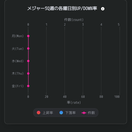
メジャーSQ週の各曜日別UP/DOWN率
メジャーSQ週の各曜日別UP/DOWN率
Combination chart with 3 data series.
件数(count)
The chart has 1 X axis displaying categories.
0
1
2
3
4
5
The chart has 2 Y axes displaying 率(rate) and 件数(count).
月(Mon)
火(Tue)
水(Wed)
木(Thu)
金(Fri)
0
20
40
60
80
100
率(rate)
上昇率
下落率
件数
End of interactive chart.