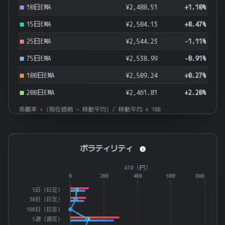
10日EMA
¥2,488.51
+1.10%
15日EMA
¥2,504.13
+0.47%
25日EMA
¥2,544.23
-1.11%
75日EMA
¥2,538.99
-0.91%
100日EMA
¥2,509.24
+0.27%
200日EMA
¥2,461.81
+2.20%
乖離率 = (現在価格 − 移動平均) / 移動平均 × 100
ボラティリティ
ボラティリティ
Combination chart with 4 data series.
ATR（円）
The chart has 1 X axis displaying categories.
0
200
400
600
800
The chart has 2 Y axes displaying ATR（%） and ATR（円）.
5日（日足）
30日（日足）
180日（日足）
5週（週足）