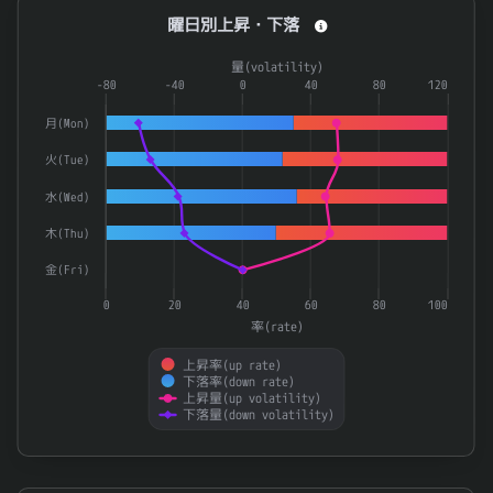
曜日別上昇・下落
曜日別上昇・下落
6479
ミネベアミツミ
0.822
Combination chart with 4 data series.
量(volatility)
6981
村田製作所
0.821
The chart has 1 X axis displaying categories.
-80
-40
0
40
80
120
3891
ニッポン高度紙工業
0.819
The chart has 2 Y axes displaying 率(rate) and 量(volatilit
月(Mon)
3156
レスター
0.818
火(Tue)
グローバルＸ 中小型リーダーズ－日本株式 ＥＴＦ
2837
0.817
水(Wed)
4238
ミライアル
0.817
木(Thu)
5991
日本発条
0.816
金(Fri)
6723
ルネサスエレクトロニクス
0.813
0
20
40
60
80
100
率(rate)
Ｍ＆Ａ総研ホールディングス
9552
0.811
上昇率(up rate)
グローバルＸ クリーンテック－日本株式 ＥＴＦ
2637
0.81
下落率(down rate)
上昇量(up volatility)
ＮＥＸＴ ＦＵＮＤＳ 日経半導体株指数連動型上場投
200A
0.809
下落量(down volatility)
End of interactive chart.