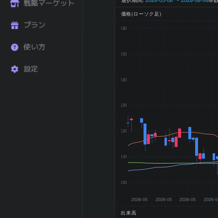
直近3ヶ月 リタ
戦略マーケット
+10.62
ーン (%)
価格(ローソク足)
直近6ヶ月 リタ
プラン
+26.36
2,600
ーン (%)
直近1年 リター
使い方
+14.09
2,500
ン (%)
52週 高値
2,575 円
設定
52週 安値
1,822 円
2,400
200日 移動平均
2,115.2 円
200日 SMA 乖
2,300
+16.73
離率 (%)
上昇トレン
トレンド状態
2,200
ド
2026-01 期 売
18,640 百
上
万円
2,100
2026-01 期 営
5,957 百万
業利益
円
2,000
2026-01 期 最
3,783 百万
2026-05
2026-05
2026-05
2026-0
終利益
円
出来高
2026-01 期