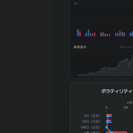
680k
EPS (一株益、
156.8
円)
2026-01 期
BPS (一株純資
753.63
産、円)
2026-01 期
DPS (一株配
84
期間選択
下のバーをドラ
当、円)
2026-01 期
21.9%
ROE (%)
2026-01 期
9.61%
ROA (%)
2026-01 期 自
45.6%
ボラティリティ
ボラティリティ
己資本比率 (%)
2026-01 期 現
Combination chart with 4 dat
7.65%
AT
金比率 (%)
The chart has 1 X axis displ
0
200
2026-01 期 配
The chart has 2 Y axes di
53.6
5日（日足）
当性向 (%)
30日（日足）
2026-01 期 純
180日（日足）
5週（週足）