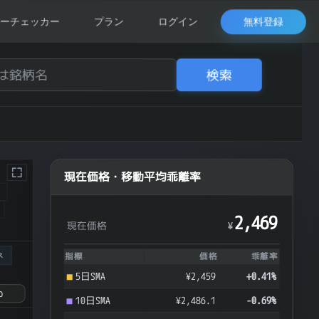
無料登録
ーチェッカー
プラン
ログイン
検索
現在価格・移動平均乖離率
ク
2,469
現在価格
¥
ス
指標
価格
乖離率
5日SMA
¥2,459
+0.41%
10日SMA
¥2,486.1
-0.69%