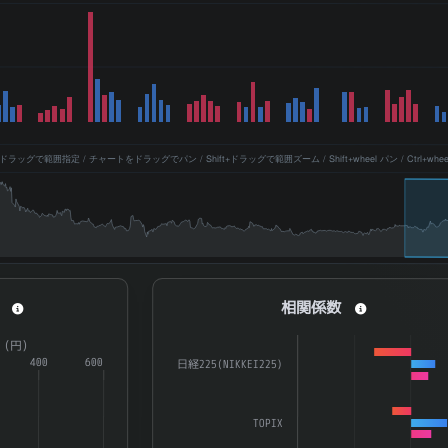
ッグで範囲指定 / チャートをドラッグでパン / Shift+ドラッグで範囲ズーム / Shift+wheel パン / Ctrl+whe
相関係数
相関係数
a series.
Bar chart with 3 data series.
R（円）
aying categories.
400
600
The chart has 1 X axis displaying catego
日経225(NIKKEI225)
splaying ATR（%） and ATR（円）.
The chart has 1 Y axis displaying 係数. D
TOPIX