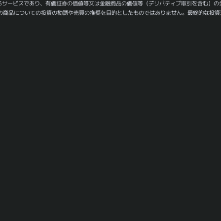
るサービスであり、有価証券の価値等又は金融商品の価値等（デリバティブ取引を含む）の
の商品についての投資の勧誘や売買の推奨を目的としたものではありません。最終的な投資