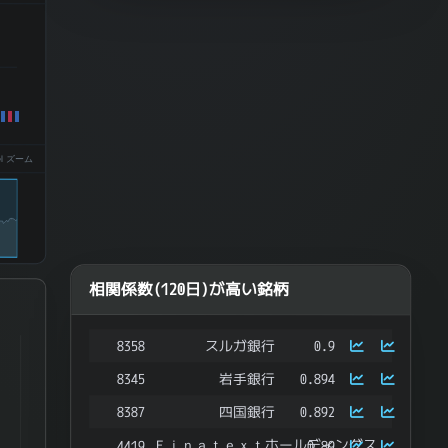
el ズーム
相関係数(120日)が高い銘柄
8358
スルガ銀行
0.9
ries.
8345
岩手銀行
0.894
ata ranges from -0.963662989879403 to 0.6424556457831962.
8387
四国銀行
0.892
Ｆｉｎａｔｅｘｔホールディングス
4419
0.89