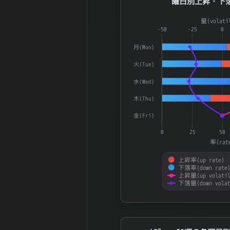
曜日別上昇・下
卸資産
円
2026-01 期 有
15,604 百
Combination chart with 4 dat
量(volati
利子負債
万円
The chart has 1 X axis displ
-50
-25
0
2026-01 期 減
1,911 百万
The chart has 2 Y axes disp
月(Mon)
価償却費
円
2026-01 期 設
2,708 百万
火(Tue)
備投資額
円
水(Wed)
2026-01 期 税
5,623 百万
引前利益
円
木(Thu)
2026-01 期 法
1,840 百万
金(Fri)
人税等
円
0
25
50
2026-01 期 支
211 百万円
率(rat
払利息
2026-01 期
上昇率(up rate)
7,868 百万
下落率(down rate
EBITDA (営業利
円
上昇量(up volatil
益+減価償却)
下落量(down volat
2026-01 期 ネ
12,550 百
End of interactive chart.
ットデット (有
万円
利子負債-現金)
メジャーSQ週の各曜日別UP/DOW
2026-01 期 発
24,133,560