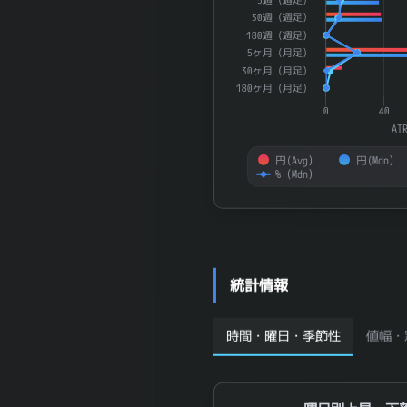
資産配当率 DOE
11.15
30週（週足）
(%)
180週（週足）
2026-01 期 従
637 名
5ヶ月（月足）
業員数 (連結)
30ヶ月（月足）
2026-01 期 従
180ヶ月（月足）
業員1人当たり
2,926 万円
0
40
売上高
AT
2026-01 期 純
18,187 百
円(Avg）
円(Mdn）
資産
万円
%（Mdn）
2026-01 期 流
7,340 百万
動資産
円
End of interactive chart.
2026-01 期 固
32,570 百
定資産
万円
2026-01 期 有
5,209 百万
統計情報
形固定資産
円
2026-01 期 無
6,207 百万
形固定資産
円
時間・曜日・季節性
値幅・
2026-01 期 の
14,332 百
れん
万円
2026-01 期 棚
2,416 百万
曜日別上昇・下落