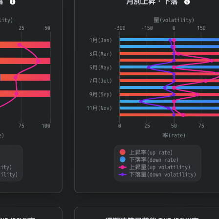
落
月別上昇・下落
a series.
Combination chart with 4 data series.
lity)
量(volatility)
aying categories.
25
50
The chart has 1 X axis displaying catego
-300
-150
0
150
laying 率(rate) and 量(volatility).
The chart has 2 Y axes displaying 率(ra
1月(Jan)
3月(Mar)
5月(May)
7月(Jul)
9月(Sep)
11月(Nov)
75
100
0
25
50
75
e)
率(rate)
上昇率(up rate)
)
下落率(down rate)
ity)
上昇量(up volatility)
ility)
下落量(down volatility)
End of interactive chart.
N率
通期決算日前後のUP/DOWN率