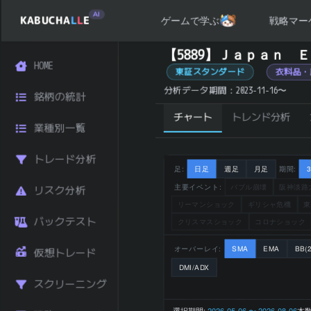
AI
KABUCHA
L
L
E
戦略マー
ゲームで学ぶ
Ｊａｐａｎ Ｅｙｅｗｅａｒ Ｈｏｌｄｉｎｇｓ (588
【5889】Ｊａｐａｎ
HOME
銘柄コード
5889
東証スタンダード
衣料品・
Ｊａｐａ
分析データ期間：2023-11-16〜
銘柄の統計
ｎ Ｅｙｅ
チャート
トレンド分析
銘柄名
ｗｅａｒ
業種別一覧
Ｈｏｌｄｉ
ｎｇｓ
トレード分析
業種
小売
足:
日足
週足
月足
期間:
東証スタン
主要イベント:
バブル崩壊
阪神淡路
リスク分析
市場区分
ダード
リーマンショック
ギリシャ危機
東
2,469 円
バックテスト
クリスマスショック
コロナショック
直近終値
(2026-08-
07)
オーバーレイ:
SMA
EMA
BB(2
仮想トレード
前日比 (%)
+0.33
DMI/ADX
直近1ヶ月 リタ
スクリーニング
-1.12
ーン (%)
選択期間:
2026-05-06 〜 2026-08-06
本数