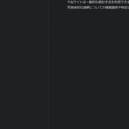
※当サイトは一般的な統計手法を利用でき
-0.648
との相関係
別具体的な銘柄についての情報提供や特定
数|5day
日経
225(NIKKEI225)
0.301
の相関係
数|20day
日経
225(NIKKEI225)
0.284
との相関係
数|120day
TOPIXとの相関
-0.331
係数|5day
TOPIXの相関係
0.496
数|20day
TOPIXとの相関
0.355
係数|120day
マザーズ
(Mothers)との
-0.964
相関係数|5day