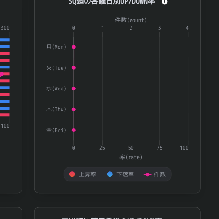
SQ週の各曜日別UP/DOWN率
グローバルＸ ｅコマース－日本株式ＥＴＦ
2627
0.862
Combination chart with 3 data series.
件数(count)
3774
インターネットイニシアティブ
0.862
ries.
300
The chart has 1 X axis displaying categories.
0
1
2
3
4
te) and 量(volatility).
The chart has 2 Y axes displaying 率(rate) and 件数(
5997
協立エアテック
0.862
月(Mon)
280
保険業
0.86
火(Tue)
ＬＩＮＥヤフー
4689
0.86
水(Wed)
2597
ユニカフェ
0.858
8343
秋田銀行
0.858
木(Thu)
3480
ジェイ・エス・ビー
0.857
100
金(Fri)
8399
琉球銀行
0.856
0
25
50
75
100
2222
寿スピリッツ
0.854
率(rate)
ＫＰＰグループホールディングス
9274
0.853
上昇率
下落率
件数
3181
買取王国
0.848
End of interactive chart.
ＮＥＸＴ ＦＵＮＤＳ 金融（除く銀行）（Ｔ
1632
0.847
四半期決算日前後のUP/DOWN率