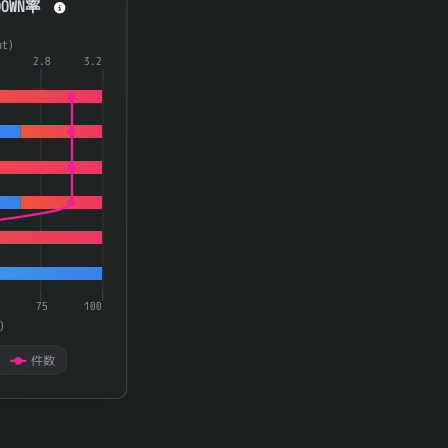
OWN率
a series.
t)
aying categories.
2.8
3.2
playing 率(rate) and 件数(count).
75
100
)
件数