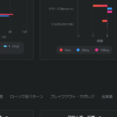
マザーズ(Mothers)
ドル円(USD/YEN)
80
120
-2
-1
0
R（%）
係数
%（Avg）
5day
20day
120day
End of interactive chart.
窓
ローソク足パターン
ブレイクアウト・サポレジ
出来高
月別上昇・下落