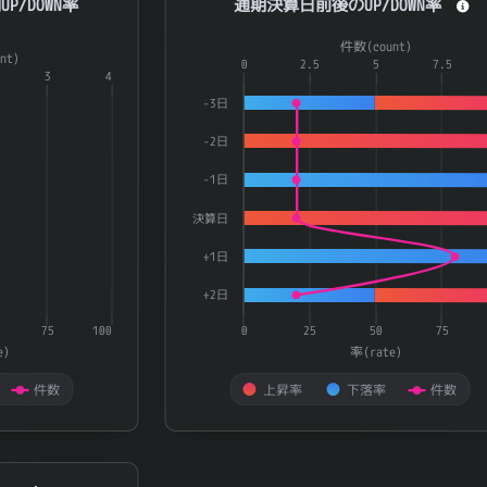
P/DOWN率
通期決算日前後のUP/DOWN率
a series.
Combination chart with 3 data series.
件数(count)
nt)
aying categories.
The chart has 1 X axis displaying catego
0
2.5
5
7.5
3
4
playing 率(rate) and 件数(count).
The chart has 2 Y axes displaying 率(ra
-3日
-2日
-1日
決算日
+1日
+2日
75
100
0
25
50
75
e)
率(rate)
件数
上昇率
下落率
件数
End of interactive chart.