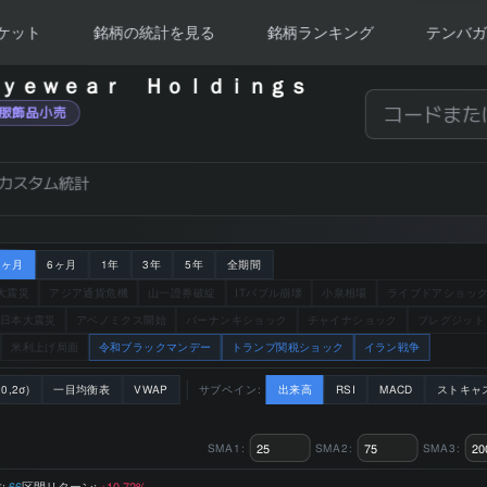
ケット
銘柄の統計を見る
銘柄ランキング
テンバガ
9) の 統計サマリー
 Ｅｙｅｗｅａｒ Ｈｏｌｄｉｎｇｓ
服飾品小売
カスタム統計
3ヶ月
6ヶ月
1年
3年
5年
全期間
大震災
アジア通貨危機
山一證券破綻
ITバブル崩壊
小泉相場
ライブドアショッ
日本大震災
アベノミクス開始
バーナンキショック
チャイナショック
ブレグジット
米利上げ局面
令和ブラックマンデー
トランプ関税ショック
イラン戦争
0,2σ)
一目均衡表
VWAP
サブペイン:
出来高
RSI
MACD
ストキャ
SMA1:
SMA2:
SMA3:
:
区間リターン:
66
+10.72%