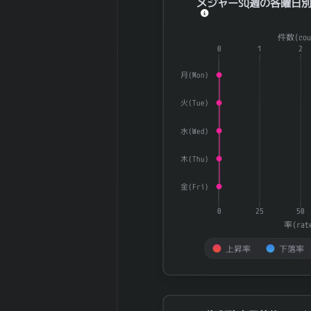
メジャーSQ週の各曜日別U
行済株式数
株
Combination chart with 3 dat
5日間の日足値
58.34
件数(cou
The chart has 1 X axis displ
幅（平均）
0
1
2
The chart has 2 Y axes dis
5日間の日足値
55.6
月(Mon)
幅（中央）
30日間の日足値
48.77
火(Tue)
幅（平均）
30日間の日足値
水(Wed)
55.12
幅（中央）
180日間の日足
木(Thu)
0.33
値幅（平均）
金(Fri)
180日間の日足
0
値幅（中央）
0
25
50
5週間の週足値
率(rat
219.25
幅（平均）
上昇率
下落率
5週間の週足値
183.5
幅（中央）
End of interactive chart.
30週間の週足値
190.3
幅（平均）
権利確定日前後のUP/DOWN率