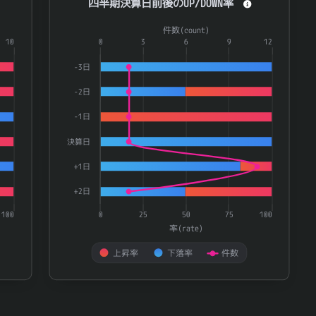
四半期決算日前後のUP/DOWN率
Combination chart with 3 data series.
件数(count)
ries.
10
The chart has 1 X axis displaying categories.
0
3
6
9
12
te) and 件数(count).
The chart has 2 Y axes displaying 率(rate) and 件数(
-3日
-2日
-1日
決算日
+1日
+2日
100
0
25
50
75
100
率(rate)
上昇率
下落率
件数
End of interactive chart.