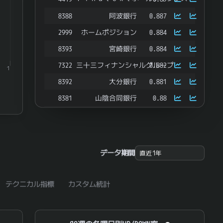
8388
阿波銀行
0.887
2999
ホームポジション
0.884
8393
宮崎銀行
0.884
7322
三十三フィナンシャルグループ
0.882
1
8392
大分銀行
0.881
8381
山陰合同銀行
0.88
7380
十六フィナンシャルグループ
0.877
名南Ｍ＆Ａ
7076
0.876
8336
武蔵野銀行
0.875
データ期間
9450
ファイバーゲート
0.875
8366
滋賀銀行
0.873
テクニカル指標
カスタム統計
4812
電通総研
0.868
6532
ベイカレント
0.868
SQ週の各曜日別UP/DOWN率