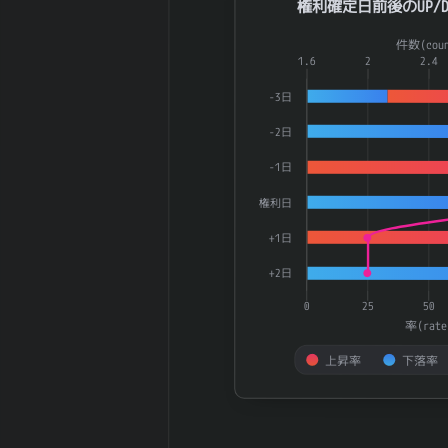
権利確定日前後のUP/D
30週間の週足値
192.45
幅（中央）
Combination chart with 3 dat
件数(coun
180週間の週足
The chart has 1 X axis displ
1.6
2
2.4
0
値幅（平均）
The chart has 2 Y axes dis
-3日
180週間の週足
0
値幅（中央）
-2日
5ヶ月間の月足
438.34
-1日
値幅（平均）
5ヶ月間の月足
386.8
権利日
値幅（中央）
30ヶ月間の月足
+1日
59.72
値幅（平均）
+2日
30ヶ月間の月足
0
値幅（中央）
0
25
50
率(rate
180日間の月足
0
値幅（平均）
上昇率
下落率
180日間の月足
0
End of interactive chart.
値幅（中央）
日経
225(NIKKEI225)