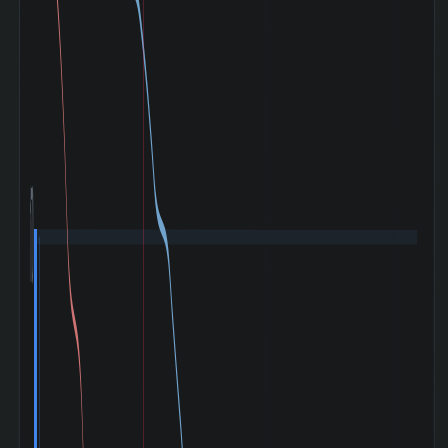
2024-08)
トランプ関税ショ
ック (2025-04〜
-10.50%
2025-05)
素材 業種内 時価
329 位 /
総額 順位
345 銘柄
素材 業種内 PER
258 位 /
低い順 順位
345 銘柄
170