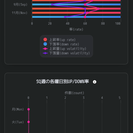
9月(Sep)
11月(Nov)
0
20
40
60
80
100
率(rate)
上昇率(up rate)
下落率(down rate)
上昇量(up volatility)
下落量(down volatility)
End of interactive chart.
SQ週の各曜日別UP/DOWN率
SQ週の各曜日別UP/DOWN率
Combination chart with 3 data series.
件数(count)
The chart has 1 X axis displaying categories.
0
1
2
3
4
5
The chart has 2 Y axes displaying 率(rate) and 件数(count).
月(Mon)
火(Tue)