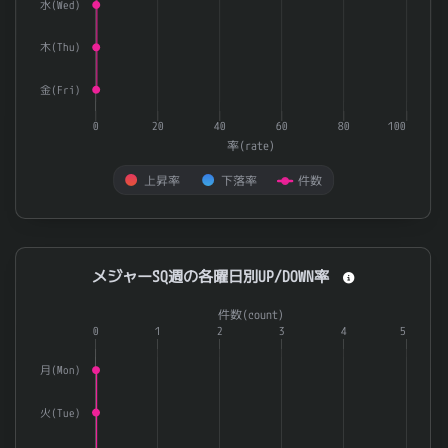
水(Wed)
木(Thu)
金(Fri)
0
20
40
60
80
100
率(rate)
上昇率
下落率
件数
End of interactive chart.
メジャーSQ週の各曜日別UP/DOWN率
メジャーSQ週の各曜日別UP/DOWN率
Combination chart with 3 data series.
件数(count)
The chart has 1 X axis displaying categories.
0
1
2
3
4
5
The chart has 2 Y axes displaying 率(rate) and 件数(count).
月(Mon)
火(Tue)