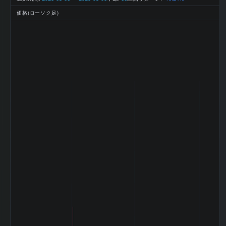
2025-12 期 最終
-30 百万円
利益
価格(ローソク足)
2025-12 期 EPS
-2.1
(一株益、円)
2025-12 期 BPS
161.15
(一株純資産、円)
2025-12 期 DPS
2.5
(一株配当、円)
2025-12 期 ROE
-1.32%
(%)
2025-12 期 ROA
-0.53%
(%)
2025-12 期 自己
40.9%
資本比率 (%)
2025-12 期 現金
24.61%
比率 (%)
2025-12 期 純資
産配当率 DOE
1.55
(%)
2025-12 期 従業
142 名
員数 (連結)
2025-12 期 従業
員1人当たり売上
3,566 万円
高
2025-12 期 純資
2,317 百万
産
円
2025-12 期 流動
4,221 百万
資産
円
2025-12 期 固定
1,399 百万
資産
円
2025-12 期 有形
921 百万円
固定資産
2025-12 期 無形
62 百万円
固定資産
2025-12 期 棚卸
1,656 百万
資産
円
2025-12 期 投資
324 百万円