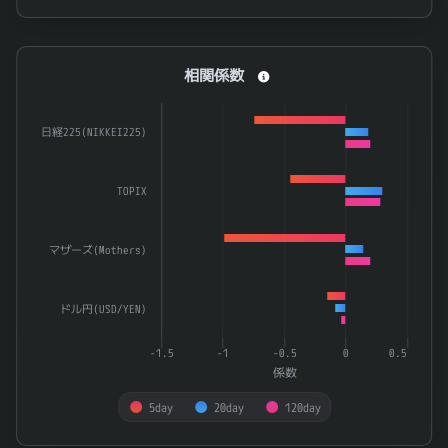
End of interactive chart.
相関係数
相関係数
Bar chart with 3 data series.
The chart has 1 X axis displaying categories.
日経225(NIKKEI225)
The chart has 1 Y axis displaying 係数. Data ranges from -0.
TOPIX
マザーズ(Mothers)
ドル円(USD/YEN)
-1.5
-1
-0.5
0
0.5
係数
5day
20day
120day
End of interactive chart.