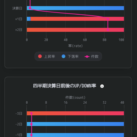
決算日
+1日
+2日
0
20
40
60
80
100
率(rate)
上昇率
下落率
件数
End of interactive chart.
四半期決算日前後のUP/DOWN率
四半期決算日前後のUP/DOWN率
Combination chart with 3 data series.
件数(count)
The chart has 1 X axis displaying categories.
0
8
16
24
32
40
The chart has 2 Y axes displaying 率(rate) and 件数(count).
-3日
-2日
-1日