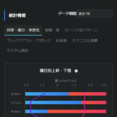
6573
アジャイルメディア・ネットワーク
0.966
7483
ドウシシャ
0.966
データ期間
統計情報
7991
マミヤ・オーピー
0.966
4094
日本化学産業
0.965
時間・曜日・季節性
値幅・窓
ローソク足パターン
3672
オルトプラス
0.964
ブレイクアウト・サポレジ
出来高
テクニカル指標
5955
ワイズホールディングス
0.963
カスタム統計
ＷＯＷＯＷ
4839
0.962
5994
ファインシンター
0.962
曜日別上昇・下落
曜日別上昇・下落
1720
東急建設
0.961
Combination chart with 4 data series.
2173
博展
0.961
量(volatility)
The chart has 1 X axis displaying categories.
-2.4
-1.2
0
1.2
2.4
3.6
5287
イトーヨーギョー
0.961
The chart has 2 Y axes displaying 率(rate) and 量(volatilit
月(Mon)
3727
アプリックス
0.96
火(Tue)
5125
ファインズ
0.96
水(Wed)
ＴＯＲＩＣＯ
7138
0.96