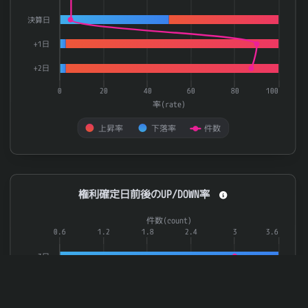
決算日
+1日
+2日
0
20
40
60
80
100
率(rate)
上昇率
下落率
件数
End of interactive chart.
権利確定日前後のUP/DOWN率
権利確定日前後のUP/DOWN率
Combination chart with 3 data series.
件数(count)
The chart has 1 X axis displaying categories.
0.6
1.2
1.8
2.4
3
3.6
The chart has 2 Y axes displaying 率(rate) and 件数(count).
-3日
-2日
-1日