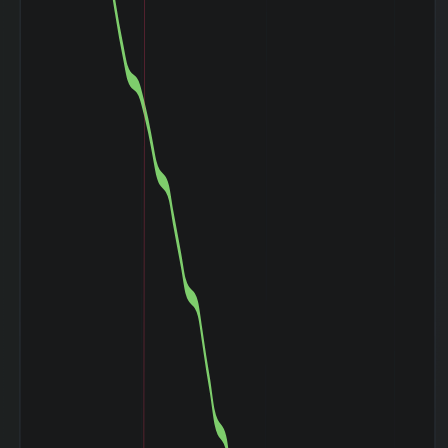
180日間の日足値
0.02
幅（平均）
180日間の日足値
0
幅（中央）
5週間の週足値幅
17.7
（平均）
5週間の週足値幅
8.4
（中央）
30週間の週足値幅
16.66
（平均）
30週間の週足値幅
9.15
（中央）
180週間の週足値
0.1
幅（平均）
180週間の週足値
0
幅（中央）
5ヶ月間の月足値
35.73
幅（平均）
5ヶ月間の月足値
26
幅（中央）
30ヶ月間の月足値
30.82
幅（平均）
30ヶ月間の月足値
29.42
幅（中央）
180日間の月足値
0.2
幅（平均）
180日間の月足値
0
幅（中央）
日経
225(NIKKEI225)
-0.743
との相関係
数|5day
日経
225(NIKKEI225)
0.083
の相関係数|20day
日経
225(NIKKEI225)
0.165
との相関係