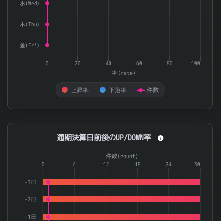
水(Wed)
木(Thu)
金(Fri)
0
20
40
60
80
100
率(rate)
上昇率
下落率
件数
End of interactive chart.
通期決算日前後のUP/DOWN率
通期決算日前後のUP/DOWN率
Combination chart with 3 data series.
件数(count)
The chart has 1 X axis displaying categories.
0
6
12
18
24
30
The chart has 2 Y axes displaying 率(rate) and 件数(count).
-3日
-2日
-1日