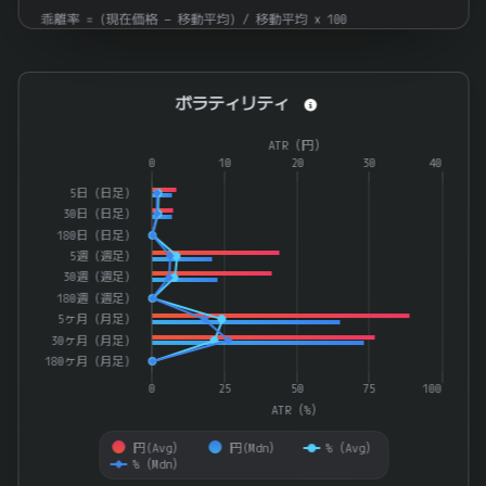
乖離率 = (現在価格 − 移動平均) / 移動平均 × 100
ボラティリティ
ボラティリティ
Combination chart with 4 data series.
ATR（円）
The chart has 1 X axis displaying categories.
0
10
20
30
40
The chart has 2 Y axes displaying ATR（%） and ATR（円）.
5日（日足）
30日（日足）
180日（日足）
5週（週足）
30週（週足）
180週（週足）
5ヶ月（月足）
30ヶ月（月足）
180ヶ月（月足）
0
25
50
75
100
ATR（%）
円(Avg）
円(Mdn）
%（Avg）
%（Mdn）