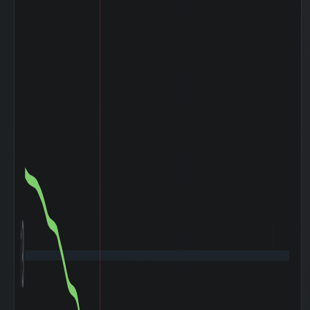
有価証券
2025-12 期 流動
2,863 百万
負債
円
2025-12 期 固定
440 百万円
負債
2025-12 期 有利
1,976 百万
子負債
円
2025-12 期 減価
143 百万円
償却費
2025-12 期 設備
95 百万円
投資額
2025-12 期 税引
-20 百万円
前利益
2025-12 期 法人
14 百万円
税等
2025-12 期 支払
24 百万円
利息
2025-12 期
EBITDA (営業利
153 百万円
益+減価償却)
2025-12 期 ネッ
トデット (有利子
592 百万円
190
負債-現金)
2025-12 期 発行
18,688,540
済株式数
株
2025-12 期 自己
4,411,000
株式数
株
2025-12 期 自己
14,277,540
株控除後株式数
株
5日間の日足値幅
3.39
（平均）
5日間の日足値幅
2.8
（中央）
30日間の日足値幅
3.04
（平均）
30日間の日足値幅
2.8
（中央）