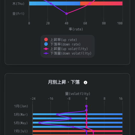
木(Thu)
7898
ウッドワン
0.96
金(Fri)
8219
青山商事
0.96
0
20
40
60
80
100
5410
合同製鐵
0.959
率(rate)
8877
エスリード
0.959
上昇率(up rate)
下落率(down rate)
297A
アルピコホールディングス
0.959
上昇量(up volatility)
下落量(down volatility)
End of interactive chart.
月別上昇・下落
月別上昇・下落
Combination chart with 4 data series.
量(volatility)
The chart has 1 X axis displaying categories.
-24
-16
-8
0
8
16
The chart has 2 Y axes displaying 率(rate) and 量(volatilit
1月(Jan)
3月(Mar)
5月(May)
7月(Jul)