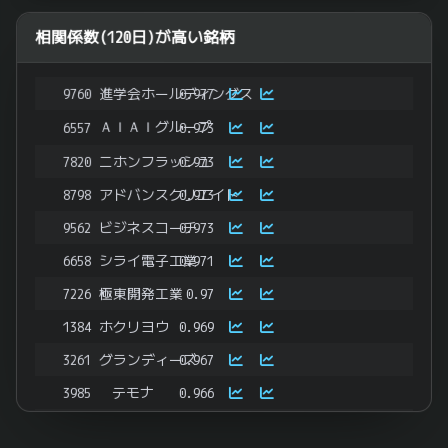
相関係数(120日)が高い銘柄
9760
進学会ホールディングス
0.977
ＡＩＡＩグループ
6557
0.973
7820
ニホンフラッシュ
0.973
8798
アドバンスクリエイト
0.973
9562
ビジネスコーチ
0.973
6658
シライ電子工業
0.971
7226
極東開発工業
0.97
1384
ホクリヨウ
0.969
3261
グランディーズ
0.967
3985
テモナ
0.966
6111
旭精機工業
0.966