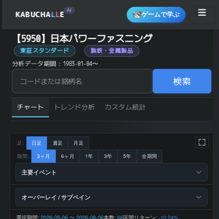
AI
KABUCHA
L
L
E
ゲームで学ぶ
日本パワーファスニング (5950) の 統計サマリー
【5950】日本パワーファスニング
銘柄コード
5950
東証スタンダード
製鉄・金属製品
日本パワー
銘柄名
ファスニン
分析データ期間：1983-01-04〜
グ
業種
素材
東証スタン
検索
市場区分
ダード
149 円
直近終値
(2026-08-
07)
チャート
トレンド分析
カスタム統計
前日比 (%)
+1.36
直近1ヶ月 リター
+2.76
ン (%)
直近3ヶ月 リター
-5.70
ン (%)
直近6ヶ月 リター
-21.16
ン (%)
足:
日足
週足
月足
直近1年 リターン
-24.37
(%)
期間:
3ヶ月
6ヶ月
1年
3年
5年
全期間
52週 高値
238 円
52週 安値
136 円
主要イベント
200日 移動平均
174.4 円
200日 SMA 乖離
-14.56
率 (%)
下降トレン
トレンド状態
オーバーレイ / サブペイン
ド
5,064 百万
2025-12 期 売上
円
2025-12 期 営業
選択期間:
10 百万円
2026-05-06 〜 2026-08-06
本数:
区間リターン:
66
-10.24%
利益