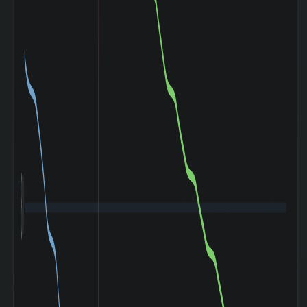
数|120day
TOPIXとの相関係
-0.451
数|5day
TOPIXの相関係
0.209
数|20day
TOPIXとの相関係
0.247
数|120day
マザーズ
(Mothers)との相
-0.989
関係数|5day
マザーズ
(Mothers)の相関
0.075
係数|20day
マザーズ
(Mothers)との相
0.181
関係数|120day
ドル円
180
(USD/YEN)との
-0.145
相関係数|5day
ドル円
(USD/YEN)の相
-0.045
関係数|20day
ドル円
(USD/YEN)との
-0.023
相関係数|120day
バブル崩壊
(1989-12〜
-72.61%
1992-08)
阪神淡路大震災
(1995-01〜
-38.17%
1995-03)
アジア通貨危機
(1997-07〜
-46.93%
1997-10)
山一證券破綻
(1997-11〜
-20.94%
1998-10)
ITバブル崩壊