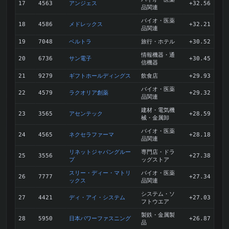
アンジェス
17
4563
+32.56
品関連
バイオ・医薬
メドレックス
18
4586
+32.21
品関連
ベルトラ
旅行・ホテル
19
7048
+30.52
情報機器・通
サン電子
20
6736
+30.45
信機器
ギフトホールディングス
飲食店
21
9279
+29.93
バイオ・医薬
ラクオリア創薬
22
4579
+29.32
品関連
建材・電気機
アセンテック
23
3565
+28.59
械・金属卸
バイオ・医薬
ネクセラファーマ
24
4565
+28.18
品関連
リネットジャパングルー
専門店・ドラ
25
3556
+27.38
プ
ッグストア
スリー・ディー・マトリ
バイオ・医薬
26
7777
+27.34
ックス
品関連
システム・ソ
ディ・アイ・システム
27
4421
+27.03
フトウエア
製鉄・金属製
日本パワーファスニング
28
5950
+26.87
品