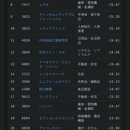
建材・電気機
ムラキ
8
7477
-25.67
械・金属卸
ディジタルメディアプロ
半導体・電子部
9
3652
-25.20
フェッショナル
品
人材紹介・人材
メディアファイブ
10
3824
-25.19
派遣
日用品・生活用
日本色材工業研究所
11
4920
-24.61
品
システム・ソフ
日本テクノ・ラボ
12
3849
-24.58
トウエア
アーキテクツ・スタジ
不動産・住宅
13
6085
-24.46
オ・ジャパン
インタースペース
広告
14
2122
-24.32
ユニフォームネクスト
衣料品・服飾品
15
3566
-24.23
秋川牧園
食品製造
16
1380
-24.07
ラックランド
不動産・住宅
17
9612
-23.92
建材・電気機
ハイパー
18
3054
-23.47
械・金属卸
情報機器・通信
オプトエレクトロニクス
19
6664
-23.02
機器
アドベンチャー
旅行・ホテル
20
6030
-22.94