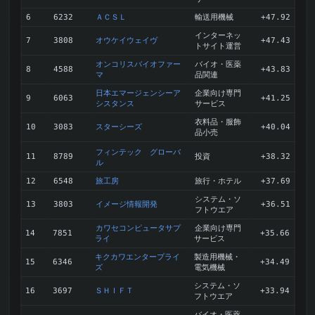
ＡＣＳＬ
輸送用機械
6
6232
+47.92
インターネッ
オウケイウェイヴ
7
3808
+47.43
トサイト運営
オンコリスバイオファー
バイオ・医薬
8
4588
+43.83
マ
品関連
日本エマージェンシーア
企業向け専門
9
6063
+41.25
シスタンス
サービス
衣料品・服飾
スターシーズ
10
3083
+40.04
品小売
フィンテック グローバ
投資
11
8789
+38.32
ル
旅工房
旅行・ホテル
12
6548
+37.69
システム・ソ
イメージ情報開発
13
3803
+36.51
フトウエア
カワセコンピュータサプ
企業向け専門
14
7851
+35.66
ライ
サービス
キクカワエンタープライ
製造用機械・
15
6346
+34.49
ズ
電気機械
システム・ソ
ＳＨＩＦＴ
16
3697
+33.94
フトウエア
バイオ・医薬