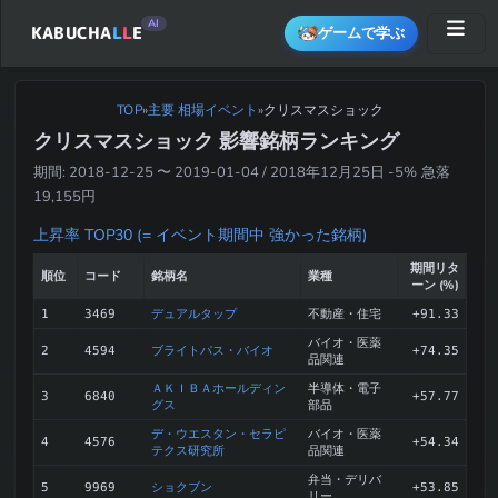
AI
KABUCHA
L
L
E
ゲームで学ぶ
TOP
»
主要 相場イベント
クリスマスショック
»
クリスマスショック 影響銘柄ランキング
期間: 2018-12-25 〜 2019-01-04 / 2018年12月25日 -5% 急落
19,155円
上昇率 TOP30 (= イベント期間中 強かった銘柄)
期間リタ
順位
コード
銘柄名
業種
ーン (%)
デュアルタップ
不動産・住宅
1
3469
+91.33
バイオ・医薬
ブライトパス・バイオ
2
4594
+74.35
品関連
ＡＫＩＢＡホールディン
半導体・電子
3
6840
+57.77
グス
部品
デ・ウエスタン・セラピ
バイオ・医薬
4
4576
+54.34
テクス研究所
品関連
弁当・デリバ
ショクブン
5
9969
+53.85
リー