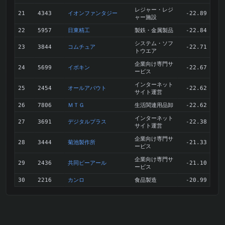
レジャー・レジ
イオンファンタジー
21
4343
-22.89
ャー施設
日東精工
製鉄・金属製品
22
5957
-22.84
システム・ソフ
コムチュア
23
3844
-22.71
トウエア
企業向け専門サ
イボキン
24
5699
-22.67
ービス
インターネット
オールアバウト
25
2454
-22.62
サイト運営
ＭＴＧ
生活関連用品卸
26
7806
-22.62
インターネット
デジタルプラス
27
3691
-22.38
サイト運営
企業向け専門サ
菊池製作所
28
3444
-21.33
ービス
企業向け専門サ
共同ピーアール
29
2436
-21.10
ービス
カンロ
食品製造
30
2216
-20.99