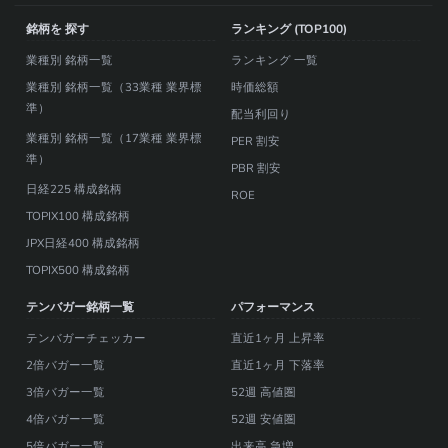
銘柄を 探す
ランキング (TOP100)
業種別 銘柄一覧
ランキング 一覧
業種別 銘柄一覧（33業種 業界標
時価総額
準）
配当利回り
業種別 銘柄一覧（17業種 業界標
PER 割安
準）
PBR 割安
日経225 構成銘柄
ROE
TOPIX100 構成銘柄
JPX日経400 構成銘柄
TOPIX500 構成銘柄
テンバガー銘柄一覧
パフォーマンス
テンバガーチェッカー
直近1ヶ月 上昇率
2倍バガー一覧
直近1ヶ月 下落率
3倍バガー一覧
52週 高値圏
4倍バガー一覧
52週 安値圏
5倍バガー一覧
出来高 急増