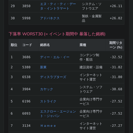
エヌ・ティ・ティ・デー
システム・ソ
29
3850
+26.11
タ・イントラマート
フトウエア
製鉄・金属製
アドバネクス
30
5998
+26.02
品
下落率 WORST30 (= イベント期間中 暴落した銘柄)
期間リタ
順位
コード
銘柄名
業種
ーン (%)
コンテンツ制
ディー・エル・イー
1
3686
-32.52
作・配信
新東
建設資材・設備
2
5380
-31.82
インターネット
ディスラプターズ
3
6538
-31.80
サイト運営
システム・ソフ
カヤック
4
3904
-30.68
トウエア
企業向け専門サ
ストライク
5
6196
-27.52
ービス
エスクロー・エージェン
企業向け専門サ
6
6093
-27.52
ト・ジャパン
ービス
インターネット
Ｈａｍｅｅ
7
3134
-27.27
サイト運営