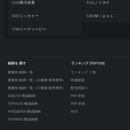
東洋炭素
ノリタケ
5310
5331
ニッカトー
Ｍｉｐｏｘ
5367
5381
イーディーピー
7794
銘柄を 探す
ランキング (TOP100)
業種別 銘柄一覧
ランキング 一覧
業種別 銘柄一覧（33業種 業界標準）
時価総額
業種別 銘柄一覧（17業種 業界標準）
配当利回り
日経225 構成銘柄
PER 割安
TOPIX100 構成銘柄
PBR 割安
JPX日経400 構成銘柄
ROE
TOPIX500 構成銘柄