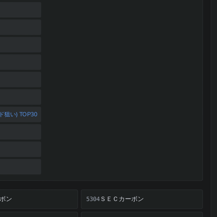
い) TOP30
ボン
ＳＥＣカーボン
5304