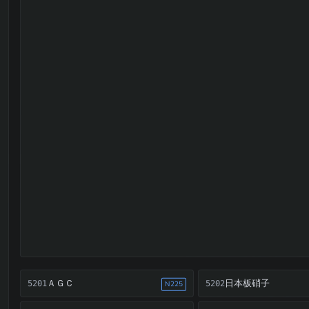
ＡＧＣ
日本板硝子
5201
5202
N225