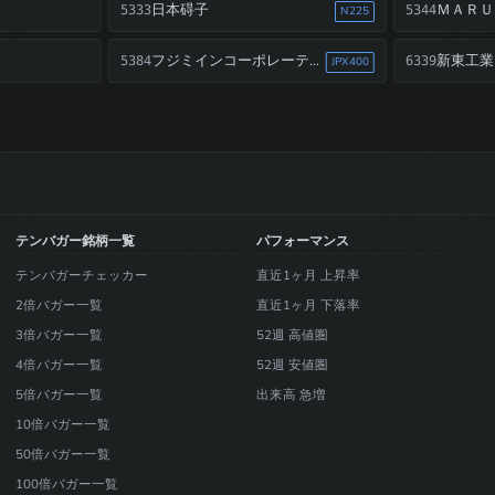
日本碍子
ＭＡＲＵ
5333
5344
N225
フジミインコーポレーテッド
新東工業
5384
6339
JPX400
テンバガー銘柄一覧
パフォーマンス
テンバガーチェッカー
直近1ヶ月 上昇率
2倍バガー一覧
直近1ヶ月 下落率
3倍バガー一覧
52週 高値圏
4倍バガー一覧
52週 安値圏
5倍バガー一覧
出来高 急増
10倍バガー一覧
50倍バガー一覧
100倍バガー一覧