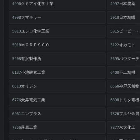
クミアイ化学工業
日本農薬
4996
4997
フマキラー
日本精蝋
4998
5010
ユシロ化学工業
ビーピー・
5013
5015
ＭＯＲＥＳＣＯ
オカモト
5018
5122
有沢製作所
パウダーテ
5208
5695
小池酸素工業
不二精機
6137
6400
オリジン
神戸天然物
6513
6568
天昇電気工業
トミタ電機
6776
6898
エンプラス
フルヤ金属
6961
7826
萩原工業
永大化工
7856
7877