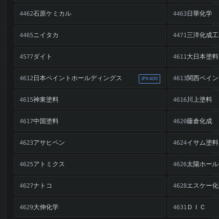
石原ケミカル
日華化学
4462
4463
ニイタカ
三洋化成工
4465
4471
ダイト
大日本塗料
4577
4611
日本ペイントホールディングス
関西ペイン
4612
4613
JPX400
神東塗料
川上塗料
4615
4616
中国塗料
藤倉化成
4617
4620
アサヒペン
イサム塗料
4623
4624
アトミクス
太陽ホール
4625
4626
ナトコ
エスケー化
4627
4628
大伸化学
ＤＩＣ
4629
4631