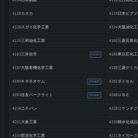
大日精化工
4116
カネカ
日本ピグメ
4118
4119
スガイ化学工業
大阪油化工
4120
4124
三和油化工業
三菱瓦斯化
4125
4182
三井化学
東京応化工
4183
4186
N225
大阪有機化学工業
三菱ケミカ
4187
4188
ＫＨネオケム
ダイセル
4189
4202
JPX400
住友ベークライト
ＵＢＥ
4203
4208
JPX400
ニチバン
リケンテク
4218
4220
大倉工業
積水化成品
4221
4228
群栄化学工業
タイガース
4229
4231