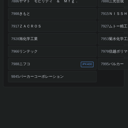
ヤマト モビリティ ＆ Ｍｆｇ．
三光合成
7886
7888
きもと
ＮＩＳＳＨ
7908
7915
ＺＡＣＲＯＳ
ムトー精工
7917
7927
旭化学工業
菊水化学工
7928
7953
リンテック
信越ポリマ
7966
7970
ニフコ
バルカー
7988
7995
JPX400
パーカーコーポレーション
9845