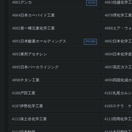
デンカ
信越化学工
4061
4063
N225
日本カーバイド工業
堺化学工業
4064
4078
第一稀元素化学工業
エア・ウォ
4082
4088
日本酸素ホールディングス
日本化学工
4091
4092
JPX400
東邦アセチレン
日本化学産
4093
4094
日本パーカライジング
高圧ガス工
4095
4097
チタン工業
四国化成ホ
4098
4099
戸田工業
丸尾カルシ
4100
4102
伊勢化学工業
ステラ ケ
4107
4109
保土谷化学工業
田岡化学工
4112
4113
日本触媒
4114