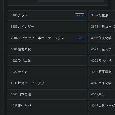
クラレ
旭化成
3405
3407
N225
共和レザー
巴川コーポ
3553
3878
レゾナック・ホールディングス
住友化学
4004
4005
N225
住友精化
日産化学
4008
4021
ラサ工業
多木化学
4022
4025
テイカ
石原産業
4027
4028
片倉コープアグリ
南海化学
4031
4040
日本曹達
東ソー
4041
4042
東亞合成
大阪ソーダ
4045
4046