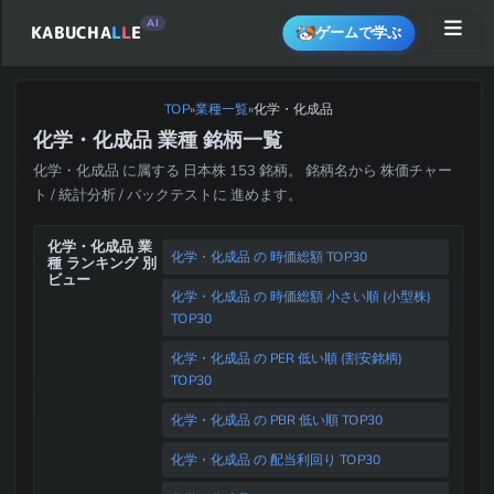
AI
KABUCHA
L
L
E
ゲームで学ぶ
TOP
»
業種一覧
化学・化成品
»
化学・化成品 業種 銘柄一覧
化学・化成品 に属する 日本株 153 銘柄。 銘柄名から 株価チャー
ト / 統計分析 / バックテストに 進めます。
化学・化成品 業
化学・化成品 の 時価総額 TOP30
種 ランキング 別
ビュー
化学・化成品 の 時価総額 小さい順 (小型株)
TOP30
化学・化成品 の PER 低い順 (割安銘柄)
TOP30
化学・化成品 の PBR 低い順 TOP30
化学・化成品 の 配当利回り TOP30