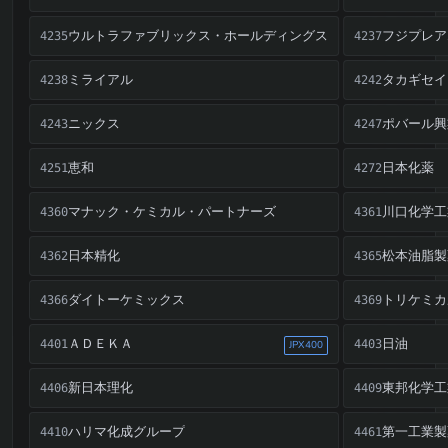
ウルトラファブリックス・ホールディングス
フジプレア
4235
4237
ミライアル
タカギセイ
4238
4242
ニックス
ポバール興
4243
4247
恵和
日本化薬
4251
4272
マナック・ケミカル・パートナーズ
川口化学工
4360
4361
日本精化
松本油脂製
4362
4365
ダイトーケミックス
トリケミカ
4366
4369
ＡＤＥＫＡ
日油
4401
4403
JPX400
新日本理化
東邦化学工
4406
4409
ハリマ化成グループ
第一工業製
4410
4461