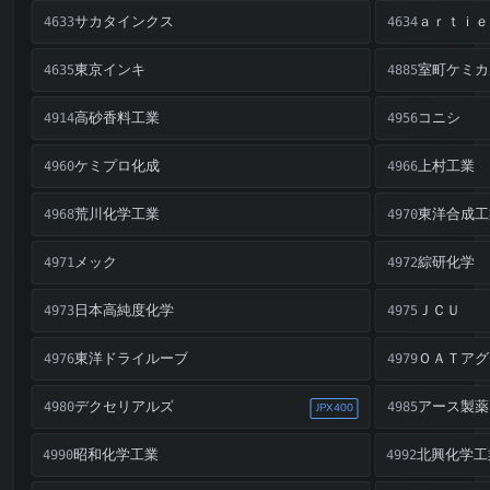
サカタインクス
ａｒｔｉｅ
4633
4634
東京インキ
室町ケミカ
4635
4885
高砂香料工業
コニシ
4914
4956
ケミプロ化成
上村工業
4960
4966
荒川化学工業
東洋合成工
4968
4970
メック
綜研化学
4971
4972
日本高純度化学
ＪＣＵ
4973
4975
東洋ドライルーブ
ＯＡＴアグ
4976
4979
デクセリアルズ
アース製薬
4980
4985
JPX400
昭和化学工業
北興化学工
4990
4992