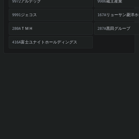
アルテック
蔵王産業
9972
9986
ジェコス
リョーサン菱洋ホ
9991
167A
ＴＭＨ
黒田グループ
280A
287A
富士ユナイトホールディングス
416A