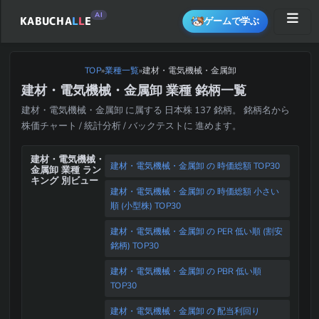
AI
KABUCHA
L
L
E
ゲームで学ぶ
TOP
建材・電気機械・金属卸
»
業種一覧
»
建材・電気機械・金属卸 業種 銘柄一覧
建材・電気機械・金属卸 に属する 日本株 137 銘柄。 銘柄名から
株価チャート / 統計分析 / バックテストに 進めます。
建材・電気機械・
建材・電気機械・金属卸 の 時価総額 TOP30
金属卸 業種 ラン
キング 別ビュー
建材・電気機械・金属卸 の 時価総額 小さい
順 (小型株) TOP30
建材・電気機械・金属卸 の PER 低い順 (割安
銘柄) TOP30
建材・電気機械・金属卸 の PBR 低い順
TOP30
建材・電気機械・金属卸 の 配当利回り