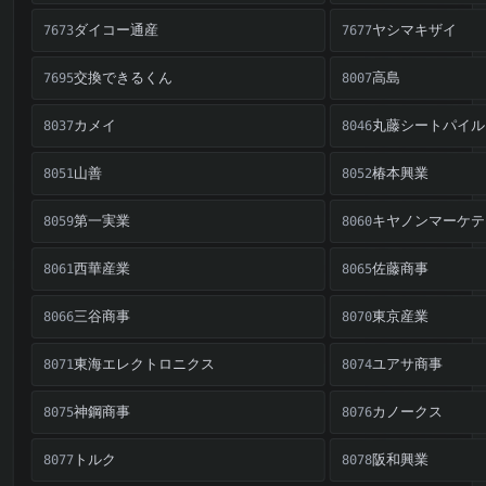
ダイコー通産
ヤシマキザイ
7673
7677
交換できるくん
高島
7695
8007
カメイ
丸藤シートパイル
8037
8046
山善
椿本興業
8051
8052
第一実業
キヤノンマーケテ
8059
8060
西華産業
佐藤商事
8061
8065
三谷商事
東京産業
8066
8070
東海エレクトロニクス
ユアサ商事
8071
8074
神鋼商事
カノークス
8075
8076
トルク
阪和興業
8077
8078