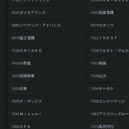
Ａｂａｌａｎｃｅ
3856
ダイキアクシス
西菱電機
4245
4341
ジーデップ・アドバンス
カネソウ
5885
5979
協立電機
ＩＮＥＳＴ
6874
7111
ＳＨＩＮＫＯ
フルサト・マルカ
7120
7128
小野建
南陽
7414
7417
初穂商事
山大
7425
7426
伯東
オータケ
7433
7434
ナ・デックス
コンドーテック
7435
7438
Ｍｉｓｕｍｉ
アドヴァングルー
7441
7463
ＳＰＫ
鳥羽洋行
7466
7472