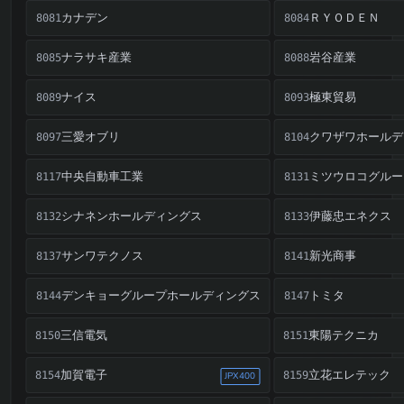
カナデン
ＲＹＯＤＥＮ
8081
8084
ナラサキ産業
岩谷産業
8085
8088
ナイス
極東貿易
8089
8093
三愛オブリ
クワザワホールデ
8097
8104
中央自動車工業
ミツウロコグルー
8117
8131
シナネンホールディングス
伊藤忠エネクス
8132
8133
サンワテクノス
新光商事
8137
8141
デンキョーグループホールディングス
トミタ
8144
8147
三信電気
東陽テクニカ
8150
8151
加賀電子
立花エレテック
8154
8159
JPX400