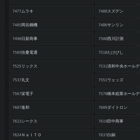
ムラキ
スズデン
7477
7480
岡谷鋼機
サンリン
7485
7486
日新商事
西川計測
7490
7500
扶桑電通
たけびし
7505
7510
リックス
清和中央ホールデ
7525
7531
丸文
ウェッズ
7537
7551
栄電子
橋本総業ホールデ
7567
7570
進和
ダイトロン
7607
7609
シークス
田中商事
7613
7619
ＮａＩＴＯ
白銅
7624
7637