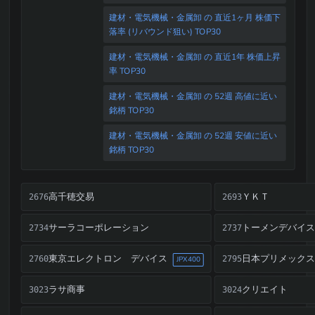
建材・電気機械・金属卸 の 直近1ヶ月 株価下
落率 (リバウンド狙い) TOP30
建材・電気機械・金属卸 の 直近1年 株価上昇
率 TOP30
建材・電気機械・金属卸 の 52週 高値に近い
銘柄 TOP30
建材・電気機械・金属卸 の 52週 安値に近い
銘柄 TOP30
高千穂交易
ＹＫＴ
2676
2693
サーラコーポレーション
トーメンデバイス
2734
2737
東京エレクトロン デバイス
日本プリメックス
2760
2795
JPX400
ラサ商事
クリエイト
3023
3024