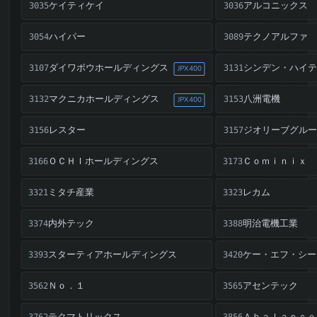
ケイティケイ
アルコニックス
3035
3036
ハイパー
テクノアルファ
3054
3089
ダイワボウホールディングス
シンデン・ハイテ
3107
3131
JPX400
マクニカホールディングス
八洲電機
3132
3153
JPX400
レスター
ジオリーブグルー
3156
3157
ＯＣＨＩホールディングス
Ｃｏｍｉｎｉｘ
3166
3173
ミタチ産業
レカム
3321
3323
内外テック
明治電機工業
3374
3388
スターティアホールディングス
ケー・エフ・シー
3393
3420
Ｎｏ．１
アセンテック
3562
3565
テクマトリックス
3762