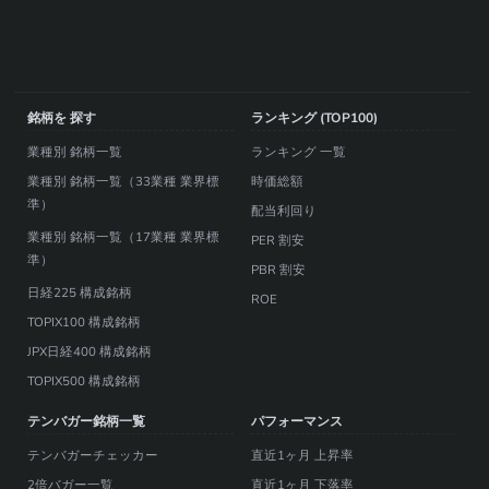
銘柄を 探す
ランキング (TOP100)
業種別 銘柄一覧
ランキング 一覧
業種別 銘柄一覧（33業種 業界標
時価総額
準）
配当利回り
業種別 銘柄一覧（17業種 業界標
PER 割安
準）
PBR 割安
日経225 構成銘柄
ROE
TOPIX100 構成銘柄
JPX日経400 構成銘柄
TOPIX500 構成銘柄
テンバガー銘柄一覧
パフォーマンス
テンバガーチェッカー
直近1ヶ月 上昇率
2倍バガー一覧
直近1ヶ月 下落率