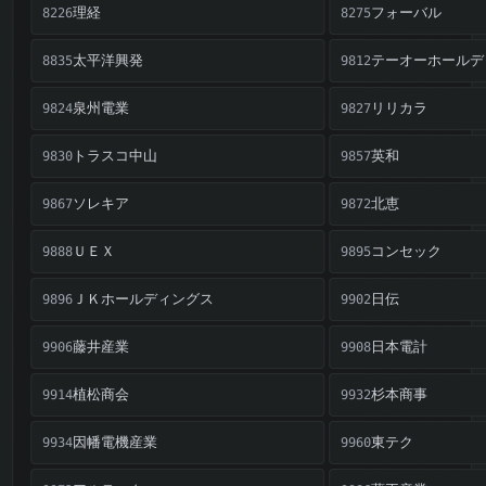
理経
フォーバル
8226
8275
太平洋興発
テーオーホールデ
8835
9812
泉州電業
リリカラ
9824
9827
トラスコ中山
英和
9830
9857
ソレキア
北恵
9867
9872
ＵＥＸ
コンセック
9888
9895
ＪＫホールディングス
日伝
9896
9902
藤井産業
日本電計
9906
9908
植松商会
杉本商事
9914
9932
因幡電機産業
東テク
9934
9960