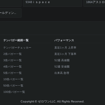
ｉｓｐａｃｅ
9348
186A
アクセルスペースホールディングス
テンバガー銘柄一覧
パフォーマンス
テンバガーチェッカー
直近1ヶ月 上昇率
2倍バガー一覧
直近1ヶ月 下落率
3倍バガー一覧
52週 高値圏
4倍バガー一覧
52週 安値圏
5倍バガー一覧
出来高 急増
10倍バガー一覧
50倍バガー一覧
100倍バガー一覧
Copyright © ゼロワンLLC. All Rights Reserved.