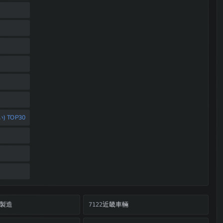
 TOP30
製造
近畿車輛
7122