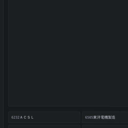
ＡＣＳＬ
東洋電機製造
6232
6505