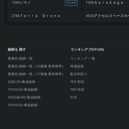
シマノ
ＡｅｒｏＥｄｇｅ
7309
7409
JPX400
Ｔｅｒｒａ Ｄｒｏｎｅ
278A
402A
銘柄を 探す
ランキング (TOP100)
業種別 銘柄一覧
ランキング 一覧
業種別 銘柄一覧（33業種 業界標準）
時価総額
業種別 銘柄一覧（17業種 業界標準）
配当利回り
日経225 構成銘柄
PER 割安
TOPIX100 構成銘柄
PBR 割安
JPX日経400 構成銘柄
ROE
TOPIX500 構成銘柄