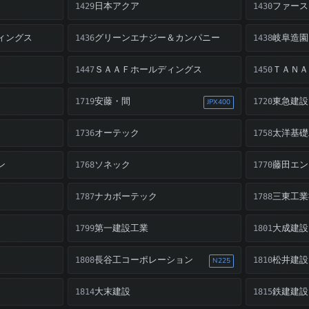
日本アクア
ファース
1429
1430
ィングス
グリーンエナジー＆カンパニー
岐阜造園
1436
1438
ＳＡＡＦホールディングス
ＴＡＮＡ
1447
1450
安藤・間
東急建設
1719
1720
JPX400
オーテック
太洋基礎
1736
1758
ン
ソネック
藤田エン
1768
1770
ナカボーテック
三東工業
1787
1788
第一建設工業
大成建設
1799
1801
長谷工コーポレーション
松井建設
1808
1810
N225
大末建設
鉄建建設
1814
1815