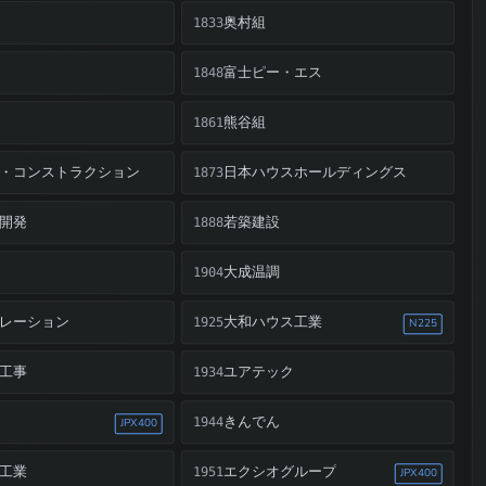
奥村組
1833
富士ピー・エス
1848
熊谷組
1861
・コンストラクション
日本ハウスホールディングス
1873
開発
若築建設
1888
大成温調
1904
レーション
大和ハウス工業
1925
N225
工事
ユアテック
1934
きんでん
1944
JPX400
工業
エクシオグループ
1951
JPX400