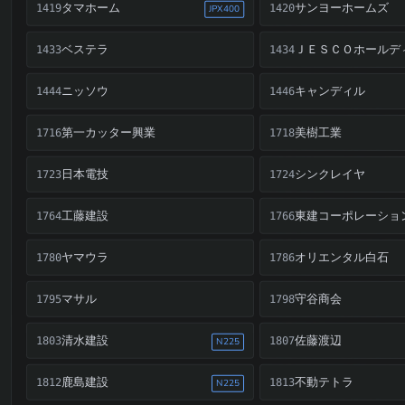
タマホーム
サンヨーホームズ
1419
1420
JPX400
ベステラ
ＪＥＳＣＯホールデ
1433
1434
ニッソウ
キャンディル
1444
1446
第一カッター興業
美樹工業
1716
1718
日本電技
シンクレイヤ
1723
1724
工藤建設
東建コーポレーショ
1764
1766
ヤマウラ
オリエンタル白石
1780
1786
マサル
守谷商会
1795
1798
清水建設
佐藤渡辺
1803
1807
N225
鹿島建設
不動テトラ
1812
1813
N225