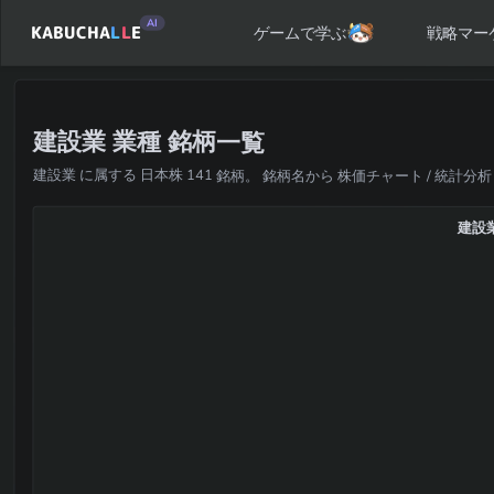
AI
KABUCHA
L
L
E
戦略マー
ゲームで学ぶ
建設業 業種 銘柄一覧
建設業 に属する 日本株 141 銘柄。 銘柄名から 株価チャート / 統計分析
建設