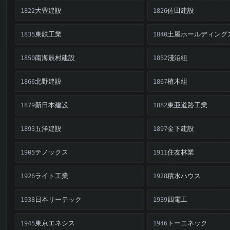
大豊建設
佐田建設
1822
1826
東鉄工業
土屋ホールディング
1835
1840
南海辰村建設
淺沼組
1850
1852
北野建設
植木組
1866
1867
新日本建設
東亜道路工業
1879
1882
五洋建設
金下建設
1893
1897
テノックス
住友林業
1905
1911
ライト工業
積水ハウス
1926
1928
日本リーテック
四電工
1938
1939
東京エネシス
トーエネック
1945
1946