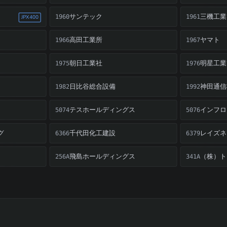
サンテック
三機工業
1960
1961
JPX400
高田工業所
ヤマト
1966
1967
朝日工業社
明星工業
1975
1976
日比谷総合設備
神田通信
1982
1992
テスホールディングス
5074
5076
グ
千代田化工建設
レイズネ
6366
6379
飛島ホールディングス
（株）ト
256A
341A