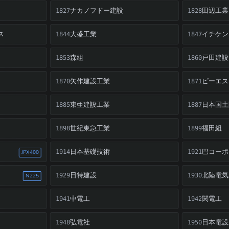
ナカノフドー建設
田辺工業
1827
1828
ス
大盛工業
イチケン
1844
1847
森組
戸田建設
1853
1860
矢作建設工業
ピーエス
1870
1871
東亜建設工業
日本国土
1885
1887
世紀東急工業
福田組
1898
1899
日本基礎技術
巴コーポ
1914
1921
JPX400
日特建設
北陸電気
1929
1930
N225
中電工
関電工
1941
1942
弘電社
日本電設
1948
1950