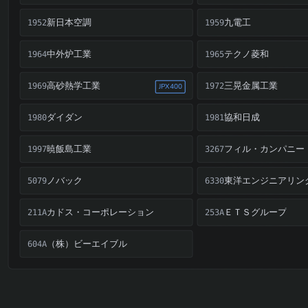
新日本空調
九電工
1952
1959
中外炉工業
テクノ菱和
1964
1965
高砂熱学工業
三晃金属工業
1969
1972
JPX400
ダイダン
協和日成
1980
1981
暁飯島工業
フィル・カンパニー
1997
3267
ノバック
東洋エンジニアリン
5079
6330
カドス・コーポレーション
ＥＴＳグループ
211A
253A
（株）ビーエイブル
604A