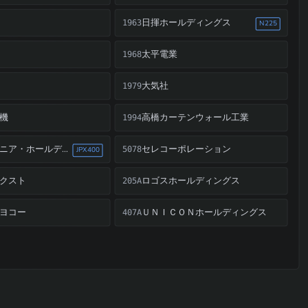
日揮ホールディングス
1963
N225
太平電業
1968
大気社
1979
機
高橋カーテンウォール工業
1994
セレコーポレーション
インフロニア・ホールディングス
5078
JPX400
クスト
ロゴスホールディングス
205A
ヨコー
ＵＮＩＣＯＮホールディングス
407A