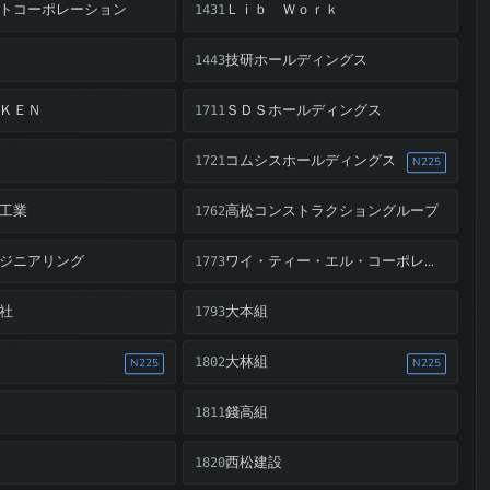
トコーポレーション
Ｌｉｂ Ｗｏｒｋ
1431
技研ホールディングス
1443
ＫＥＮ
ＳＤＳホールディングス
1711
コムシスホールディングス
1721
N225
工業
高松コンストラクショングループ
1762
ジニアリング
ワイ・ティー・エル・コーポレーション・バーハッド
1773
社
大本組
1793
大林組
1802
N225
N225
錢高組
1811
西松建設
1820