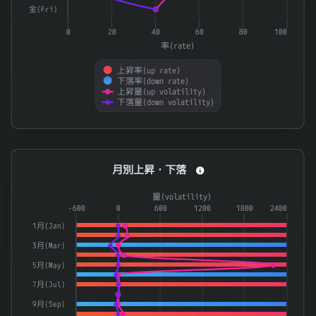
8362
福井銀行
0.929
金(Fri)
4047
関東電化工業
0.925
0
20
40
60
80
100
率(rate)
2531
宝ホールディングス
0.924
4171
グローバルインフォメーション
0.923
上昇率(up rate)
下落率(down rate)
上昇量(up volatility)
6013
タクマ
0.923
下落量(down volatility)
End of interactive chart.
月別上昇・下落
月別上昇・下落
Combination chart with 4 data series.
量(volatility)
The chart has 1 X axis displaying categories.
-600
0
600
1200
1800
2400
The chart has 2 Y axes displaying 率(rate) and 量(volatilit
1月(Jan)
3月(Mar)
5月(May)
7月(Jul)
9月(Sep)