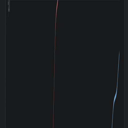
数|20day
TOPIXとの相関係
0.108
数|120day
マザーズ
(Mothers)との相
-0.856
関係数|5day
マザーズ
(Mothers)の相関
0.122
係数|20day
マザーズ
(Mothers)との相
0.092
関係数|120day
ドル円
(USD/YEN)との
-0.691
相関係数|5day
ドル円
(USD/YEN)の相
-0.236
関係数|20day
ドル円
(USD/YEN)との
0.004
相関係数|120day
阪神淡路大震災
(1995-01〜
-22.41%
1995-03)
アジア通貨危機
(1997-07〜
-21.05%
1997-10)
山一證券破綻
(1997-11〜
-23.42%
1998-10)
ITバブル崩壊
(2000-03〜
-50.98%
2003-04)
小泉相場 (2003-
+493.20%
05〜2007-07)
ライブドアショッ
ク (2006-01〜
-4.93%
2006-02)