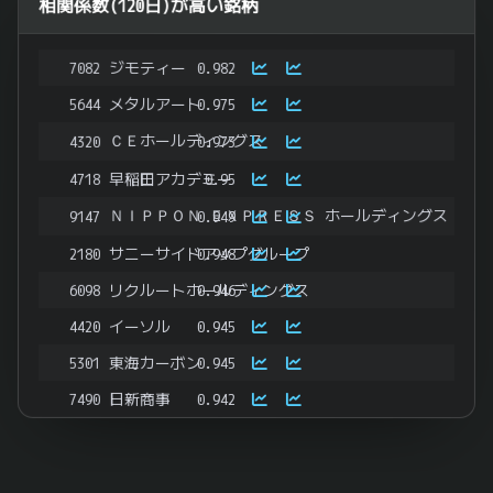
相関係数(120日)が高い銘柄
7082
ジモティー
0.982
5644
メタルアート
0.975
ＣＥホールディングス
4320
0.973
4718
早稲田アカデミー
0.95
ＮＩＰＰＯＮ ＥＸＰＲＥＳＳ ホールディングス
9147
0.949
2180
サニーサイドアップグループ
0.948
6098
リクルートホールディングス
0.946
4420
イーソル
0.945
5301
東海カーボン
0.945
7490
日新商事
0.942
7637
白銅
0.942
ＰＡＬＴＡＣ
8283
0.942