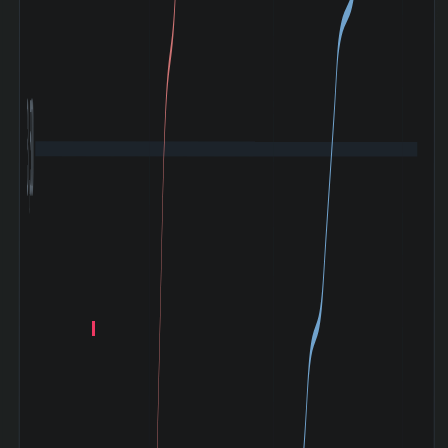
東北特殊鋼 (5484) の セグメント別業績 (2026-03期
セグメント
売上高
利益
資産
320
3,500
18,515
15,637
SpecialSteelBusiness
百万
百万円
百万円
円
1,098
2,416
12,808
RealEstateBusiness
百万
百万円
百万円
円