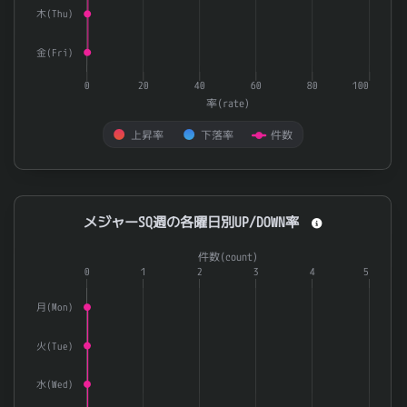
木(Thu)
金(Fri)
0
20
40
60
80
100
率(rate)
上昇率
下落率
件数
End of interactive chart.
メジャーSQ週の各曜日別UP/DOWN率
メジャーSQ週の各曜日別UP/DOWN率
Combination chart with 3 data series.
件数(count)
The chart has 1 X axis displaying categories.
0
1
2
3
4
5
The chart has 2 Y axes displaying 率(rate) and 件数(count).
月(Mon)
火(Tue)
水(Wed)