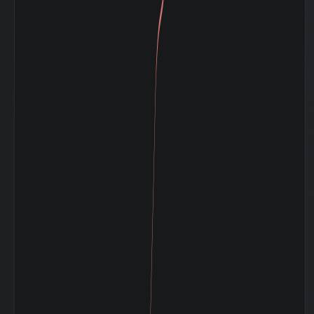
2026-03 期 投資
6,977 百
有価証券
万円
2026-03 期 流動
4,297 百
負債
万円
2026-03 期 固定
2,601 百
負債
万円
2026-03 期 減価
920 百万
償却費
円
2026-03 期 設備
843 百万
投資額
円
2026-03 期 税引
1,714 百
前利益
万円
2026-03 期 法人
438 百万
税等
円
2026-03 期 支払
3 百万円
利息
2026-03 期
2,338 百
EBITDA (営業利
万円
益+減価償却)
2026-03 期 発行
7,550,000
済株式数
株
2026-03 期 自己
122,200
株式数
株
2026-03 期 自己
7,427,800
株控除後株式数
株
5日間の日足値幅
26.67
（平均）
5日間の日足値幅
23.2
（中央）
30日間の日足値幅
25.16
（平均）
30日間の日足値幅
26.7
（中央）
180日間の日足値
0.15
幅（平均）
180日間の日足値
0
幅（中央）