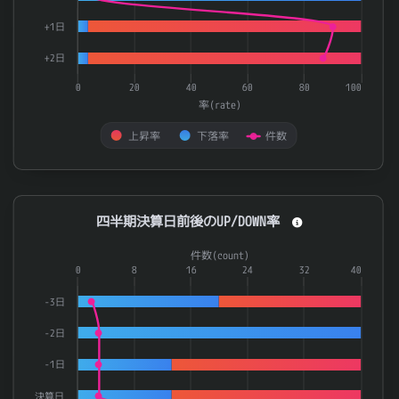
+1日
+2日
0
20
40
60
80
100
率(rate)
上昇率
下落率
件数
End of interactive chart.
四半期決算日前後のUP/DOWN率
四半期決算日前後のUP/DOWN率
Combination chart with 3 data series.
件数(count)
The chart has 1 X axis displaying categories.
0
8
16
24
32
40
The chart has 2 Y axes displaying 率(rate) and 件数(count).
-3日
-2日
-1日
決算日