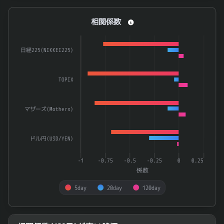
相関係数
相関係数
Bar chart with 3 data series.
The chart has 1 X axis displaying categories.
日経225(NIKKEI225)
The chart has 1 Y axis displaying 係数. Data ranges from -0.
TOPIX
マザーズ(Mothers)
ドル円(USD/YEN)
-1
-0.75
-0.5
-0.25
0
0.25
係数
5day
20day
120day
End of interactive chart.