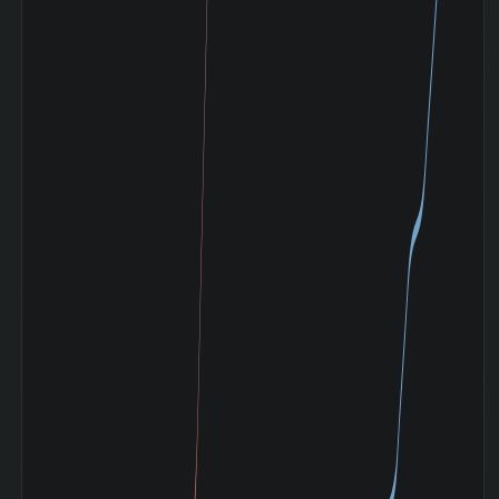
リーマンショック
(2008-09〜
-57.33%
2009-03)
ギリシャ危機
(2010-04〜
-4.90%
2010-08)
東日本大震災
(2011-03〜
-19.81%
2011-06)
アベノミクス開始
(2012-11〜
+76.67%
2015-06)
バーナンキショッ
ク (2013-05〜
-20.46%
2013-06)
チャイナショック
(2015-08〜
-30.74%
2016-02)
ブレグジット
(2016-06〜
-0.92%
2016-07)
クリスマスショッ
ク (2018-12〜
+2.44%
2019-01)
コロナショック
(2020-02〜
-5.68%
2020-06)
米利上げ局面
(2022-03〜
+8.87%
2022-12)
令和ブラックマン
デー (2024-08〜
+2.04%
2024-08)
トランプ関税ショ
ック (2025-04〜
+0.05%
2025-05)
素材 業種内 時価
189 位 /
総額 順位
345 銘柄