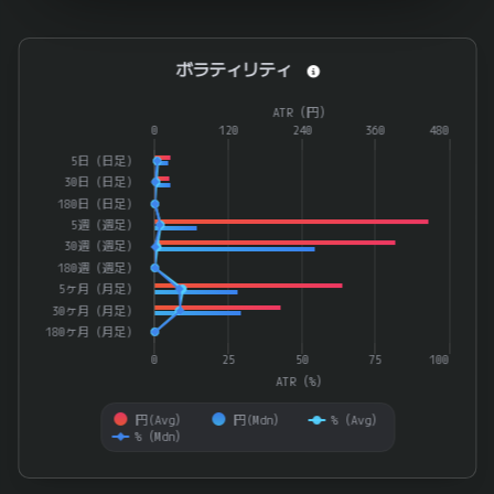
ボラティリティ
ボラティリティ
Combination chart with 4 data series.
ATR（円）
The chart has 1 X axis displaying categories.
0
120
240
360
480
The chart has 2 Y axes displaying ATR（%） and ATR（円）.
5日（日足）
30日（日足）
180日（日足）
5週（週足）
30週（週足）
180週（週足）
5ヶ月（月足）
30ヶ月（月足）
180ヶ月（月足）
0
25
50
75
100
ATR（%）
円(Avg）
円(Mdn）
%（Avg）
%（Mdn）
End of interactive chart.