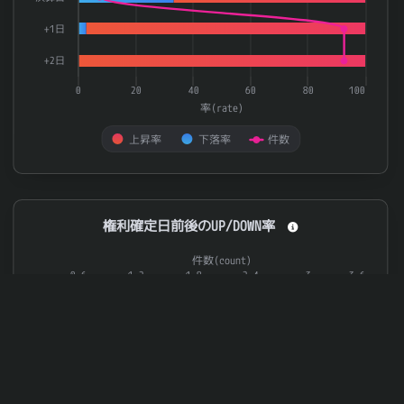
+1日
+2日
0
20
40
60
80
100
率(rate)
上昇率
下落率
件数
End of interactive chart.
権利確定日前後のUP/DOWN率
権利確定日前後のUP/DOWN率
Combination chart with 3 data series.
件数(count)
The chart has 1 X axis displaying categories.
0.6
1.2
1.8
2.4
3
3.6
The chart has 2 Y axes displaying 率(rate) and 件数(count).
-3日
-2日
-1日
権利日