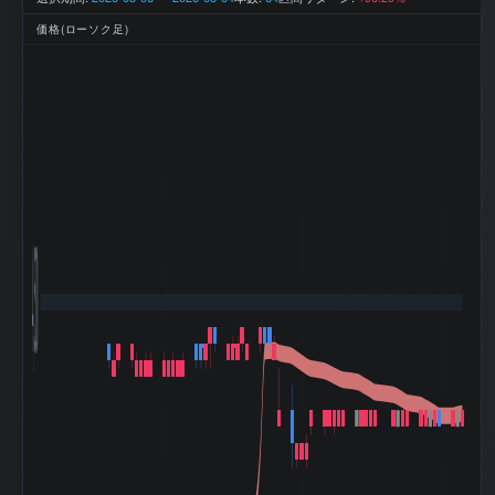
2026-03 期 最終
1,275 百
利益
万円
価格(ローソク足)
2026-03 期 EPS
171.7
(一株益、円)
2026-03 期 BPS
3966.94
(一株純資産、円)
2026-03 期 DPS
15
(一株配当、円)
2026-03 期 ROE
4.4%
(%)
2026-03 期 ROA
3.62%
(%)
2026-03 期 自己
81%
資本比率 (%)
4,500
2026-03 期 現金
29.18%
比率 (%)
2026-03 期 配当
8.7
性向 (%)
2026-03 期 純資
産配当率 DOE
0.38
(%)
2026-03 期 従業
572 名
員数 (連結)
2026-03 期 従業
3,659 万
員1人当たり売上
円
高
2026-03 期 純資
29,465 百
産
万円
2026-03 期 流動
19,320 百
資産
万円
2026-03 期 固定
17,043 百
資産
万円
2026-03 期 有形
9,583 百
固定資産
万円
2026-03 期 無形
218 百万
固定資産
円
2026-03 期 棚卸
3,334 百
資産
万円