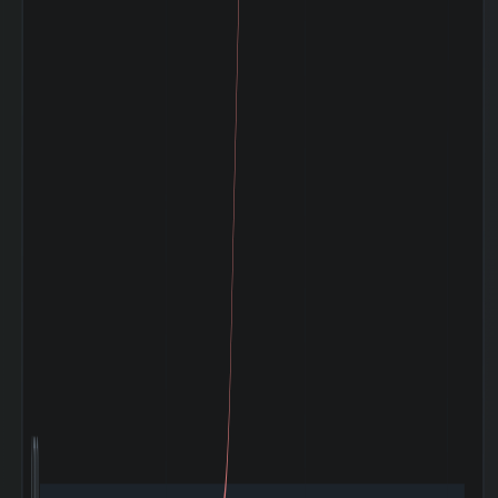
5週間の週足値幅
446.76
（平均）
5週間の週足値幅
70.4
（中央）
30週間の週足値幅
393.52
（平均）
30週間の週足値幅
263.37
（中央）
180週間の週足値
2.73
幅（平均）
180週間の週足値
0
幅（中央）
5ヶ月間の月足値
307.69
幅（平均）
5ヶ月間の月足値
137.2
幅（中央）
30ヶ月間の月足値
206.28
幅（平均）
30ヶ月間の月足値
141.83
幅（中央）
180日間の月足値
1.87
幅（平均）
180日間の月足値
0
幅（中央）
日経
225(NIKKEI225)
-0.768
との相関係
数|5day
日経
4,000
225(NIKKEI225)
0.227
の相関係数|20day
日経
225(NIKKEI225)
0.075
との相関係
数|120day
TOPIXとの相関係
-0.929
数|5day
TOPIXの相関係
0.157