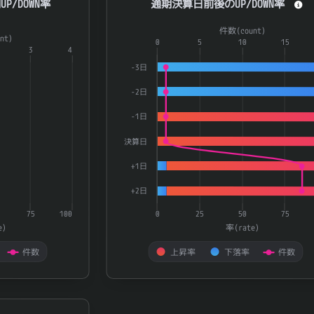
P/DOWN率
通期決算日前後のUP/DOWN率
a series.
Combination chart with 3 data series.
件数(count)
nt)
aying categories.
The chart has 1 X axis displaying catego
0
5
10
15
3
4
playing 率(rate) and 件数(count).
The chart has 2 Y axes displaying 率(ra
-3日
-2日
-1日
決算日
+1日
+2日
75
100
0
25
50
75
e)
率(rate)
件数
上昇率
下落率
件数
End of interactive chart.