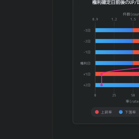
値幅（平均）
権利確定日前後のUP/D
180日間の日足
Combination chart with 3 dat
0
件数(coun
値幅（中央）
The chart has 1 X axis displ
0.9
1.2
1.5
5週間の週足値
49.42
The chart has 2 Y axes dis
幅（平均）
-3日
5週間の週足値
34
-2日
幅（中央）
30週間の週足値
-1日
38.93
幅（平均）
権利日
30週間の週足値
29.85
幅（中央）
+1日
180週間の週足
0.28
+2日
値幅（平均）
180週間の週足
0
25
50
0
値幅（中央）
率(rate
5ヶ月間の月足
89.78
上昇率
下落率
値幅（平均）
5ヶ月間の月足
End of interactive chart.
70.8
値幅（中央）
30ヶ月間の月足