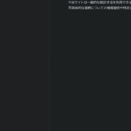
75.11
※当サイトは一般的な統計手法を利用でき
値幅（平均）
別具体的な銘柄についての情報提供や特定
30ヶ月間の月足
76.63
値幅（中央）
180日間の月足
0
値幅（平均）
180日間の月足
0
値幅（中央）
日経
225(NIKKEI225)
0.457
との相関係
数|5day
日経
225(NIKKEI225)
0.8
の相関係
数|20day
日経
225(NIKKEI225)
0.433
との相関係
数|120day