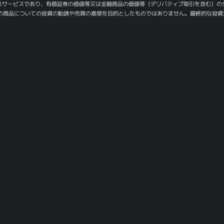
るサービスであり、有価証券の価値等又は金融商品の価値等（デリバティブ取引を含む）の
の商品についての投資の勧誘や売買の推奨を目的としたものではありません。最終的な投資