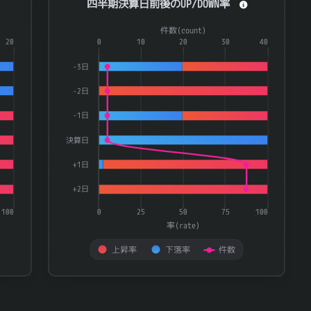
四半期決算日前後のUP/DOWN率
Combination chart with 3 data series.
件数(count)
ries.
20
The chart has 1 X axis displaying categories.
0
10
20
30
40
te) and 件数(count).
The chart has 2 Y axes displaying 率(rate) and 件数(
-3日
-2日
-1日
決算日
+1日
+2日
100
0
25
50
75
100
率(rate)
上昇率
下落率
件数
End of interactive chart.