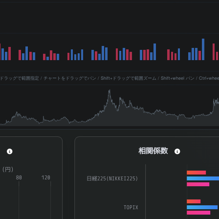
ッグで範囲指定 / チャートをドラッグでパン / Shift+ドラッグで範囲ズーム / Shift+wheel パン / Ctrl+whe
相関係数
ィ
相関係数
a series.
Bar chart with 3 data series.
R（円）
aying categories.
80
120
The chart has 1 X axis displaying catego
日経225(NIKKEI225)
splaying ATR（%） and ATR（円）.
The chart has 1 Y axis displaying 係数. D
TOPIX