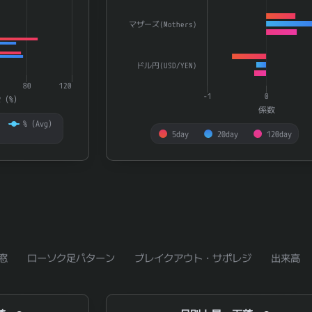
マザーズ(Mothers)
ドル円(USD/YEN)
80
120
-1
0
R（%）
係数
%（Avg）
5day
20day
120day
End of interactive chart.
窓
ローソク足パターン
ブレイクアウト・サポレジ
出来高
月別上昇・下落