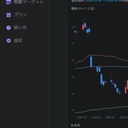
戦略マーケット
+3.62
ーン (%)
価格(ローソク足)
直近1年 リター
プラン
+59.73
ン (%)
52週 高値
1,253 円
使い方
1,200
52週 安値
466 円
200日 移動平均
798.6 円
設定
1,100
200日 SMA 乖
+3.80
離率 (%)
横ばい
1,000
トレンド状態
(±5%以内)
2025-06 期 売
49,090 百
900
上
万円
2025-06 期 営
972 百万円
業利益
800
2025-06 期 最
1,175 百万
終利益
円
700
2025-06 期
2026-05
2026-05
2026-05
2026-0
EPS (一株益、
39.2
円)
出来高