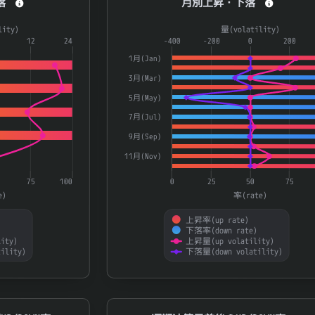
落
月別上昇・下落
a series.
Combination chart with 4 data series.
lity)
量(volatility)
aying categories.
12
24
The chart has 1 X axis displaying catego
-400
-200
0
200
laying 率(rate) and 量(volatility).
The chart has 2 Y axes displaying 率(ra
1月(Jan)
3月(Mar)
5月(May)
7月(Jul)
9月(Sep)
11月(Nov)
75
100
0
25
50
75
e)
率(rate)
上昇率(up rate)
)
下落率(down rate)
ity)
上昇量(up volatility)
ility)
下落量(down volatility)
End of interactive chart.
N率
通期決算日前後のUP/DOWN率