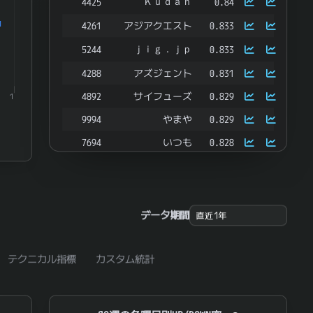
Ｋｕｄａｎ
4425
0.84
4261
アジアクエスト
0.833
ｊｉｇ．ｊｐ
5244
0.833
4288
アズジェント
0.831
4892
サイフューズ
0.829
1
9994
やまや
0.829
7694
いつも
0.828
6862
ミナトホールディングス
0.822
ＪＵＫＩ
6440
0.817
Ｃｈｏｒｄｉａ Ｔｈｅｒａｐｅｕｔｉｃｓ
190A
0.817
データ期間
4240
クラスターテクノロジー
0.812
テクニカル指標
カスタム統計
4883
モダリス
0.812
7224
新明和工業
0.81
4112
保土谷化学工業
0.809
SQ週の各曜日別UP/DOWN率