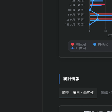
5週（週足）
632 名
業員数 (連結)
30週（週足）
180週（週足）
2025-06 期 従
5ヶ月（月足）
業員1人当たり
7,767 万円
30ヶ月（月足）
売上高
180ヶ月（月足）
2025-06 期 純
17,310 百
0
40
資産
万円
AT
2025-06 期 流
15,875 百
円(Avg）
円(Mdn）
動資産
万円
%（Mdn）
2025-06 期 固
15,425 百
定資産
万円
End of interactive chart.
2025-06 期 有
10,976 百
形固定資産
万円
2025-06 期 無
186 百万円
統計情報
形固定資産
2025-06 期 の
20 百万円
れん
時間・曜日・季節性
値幅・
2025-06 期 棚
4,021 百万
卸資産
円
2025-06 期 投
3,706 百万
曜日別上昇・下落