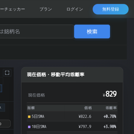
無料登録
ーチェッカー
プラン
ログイン
検索
現在価格・移動平均乖離率
ク
829
現在価格
¥
ス
指標
価格
乖離率
5日SMA
¥822.6
+0.78%
10日SMA
¥797.9
+3.90%