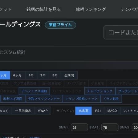
ケット
銘柄の統計を見る
銘柄ランキング
テンバガ
リー
・ホールディングス
東証プライム
カスタム統計
3ヶ月
6ヶ月
1年
3年
5年
全期間
大震災
アジア通貨危機
山一證券破綻
ITバブル崩壊
小泉相場
ライブドアショッ
日本大震災
アベノミクス開始
バーナンキショック
チャイナショック
ブレグジット
米利上げ局面
令和ブラックマンデー
トランプ関税ショック
イラン戦争
0,2σ)
一目均衡表
VWAP
サブペイン:
出来高
RSI
MACD
ストキャ
SMA1:
SMA2:
SMA3:
:
区間リターン:
66
-28.96%