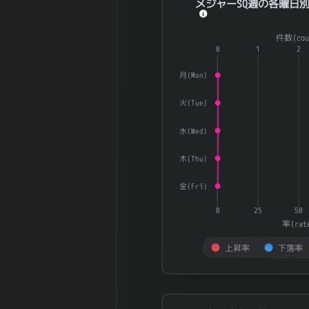
メジャーSQ週の各曜日別U
2025-06 期 ネ
Combination chart with 3 dat
ットデット (有
727 百万円
件数(cou
The chart has 1 X axis displ
利子負債-現金)
0
1
2
The chart has 2 Y axes dis
2025-06 期 発
30,317,388
行済株式数
株
月(Mon)
2025-06 期 自
1,661,100
火(Tue)
己株式数
株
2025-06 期 自
28,656,288
水(Wed)
己株控除後株式
株
数
木(Thu)
5日間の日足値
45.23
幅（平均）
金(Fri)
5日間の日足値
35.7
0
25
50
幅（中央）
率(rat
30日間の日足値
41.41
上昇率
下落率
幅（平均）
30日間の日足値
43.18
End of interactive chart.
幅（中央）
180日間の日足
0.25
権利確定日前後のUP/DOWN率