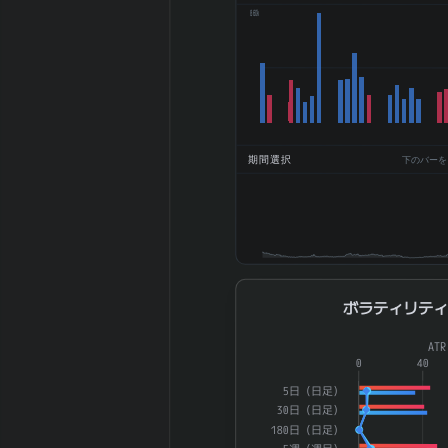
2025-06 期
860k
BPS (一株純資
589.7
産、円)
2025-06 期
DPS (一株配
15
当、円)
2025-06 期
7%
期間選択
下のバーをドラ
ROE (%)
2025-06 期
3.61%
ROA (%)
2025-06 期 自
54%
己資本比率 (%)
2025-06 期 現
21.93%
ボラティリティ
金比率 (%)
ボラティリテ
2025-06 期 配
Combination chart with 4 dat
38.3
AT
当性向 (%)
The chart has 1 X axis displ
0
40
2025-06 期 純
The chart has 2 Y axes di
5日（日足）
資産配当率 DOE
2.54
30日（日足）
(%)
180日（日足）
2025-06 期 従