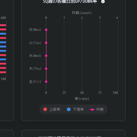
SQ週の各曜日別UP/DOWN率
グローバルＸ ウラニウムビジネス ETF
224A
0.808
Combination chart with 3 data series.
件数(count)
3933
チエル
0.801
ries.
400
The chart has 1 X axis displaying categories.
0
1
2
3
4
te) and 量(volatility).
The chart has 2 Y axes displaying 率(rate) and 件数(
6986
双葉電子工業
0.8
月(Mon)
332A
ミーク（株）
0.799
火(Tue)
2311
エプコ
0.798
水(Wed)
ＪＥＳＣＯホールディングス
1434
0.795
木(Thu)
ＥＮＥＣＨＡＮＧＥ
4169
0.793
100
4222
児玉化学工業
0.793
金(Fri)
ＳＡＮＫＯ ＭＡＲＫＥＴＩＮＧ ＦＯＯＤＳ
2762
0.791
0
25
50
75
100
率(rate)
2481
タウンニュース社
0.789
上昇率
下落率
件数
ＳＷＣＣ
5805
0.786
End of interactive chart.
4592
サンバイオ
0.785
5590
ネットスターズ
0.785
四半期決算日前後のUP/DOWN率