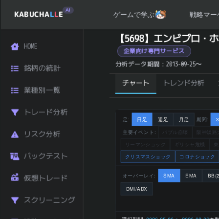
AI
KABUCHA
L
L
E
戦略マー
ゲームで学ぶ
エンビプロ・ホールディングス (5698) の 統計サマ
【5698】エンビプロ
HOME
銘柄コード
5698
企業向け専門サービス
エンビプ
分析データ期間：2013-09-25〜
銘柄の統計
銘柄名
ロ・ホール
ディングス
チャート
トレンド分析
業種別一覧
業種
サービス
東証プライ
市場区分
トレード分析
ム
足:
日足
週足
月足
期間:
829 円
主要イベント:
バブル崩壊
阪神淡路
リスク分析
直近終値
(2026-08-
リーマンショック
ギリシャ危機
東
07)
バックテスト
クリスマスショック
コロナショック
前日比 (%)
-2.81
直近1ヶ月 リタ
オーバーレイ:
SMA
EMA
BB(2
仮想トレード
+6.28
ーン (%)
DMI/ADX
直近3ヶ月 リタ
スクリーニング
-31.66
ーン (%)
直近6ヶ月 リタ
選択期間:
2026-05-06 〜 2026-08-06
本数