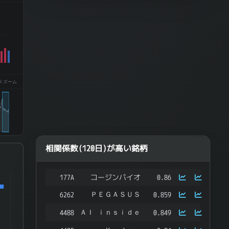
el ズーム
相関係数(120日)が高い銘柄
177A
コージンバイオ
0.86
ries.
ＰＥＧＡＳＵＳ
6262
0.859
ata ranges from -0.5723699613541157 to 0.8590105308799006.
ＡＩ ｉｎｓｉｄｅ
4488
0.849