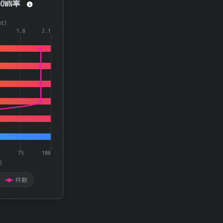
OWN率
a series.
t)
aying categories.
1.8
2.1
playing 率(rate) and 件数(count).
75
100
)
件数