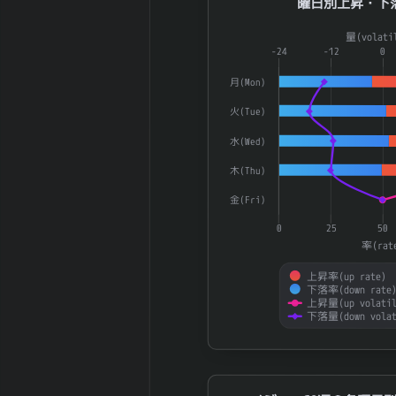
曜日別上昇・下
資有価証券
円
2025-06 期 流
8,729 百万
Combination chart with 4 dat
量(volati
動負債
円
The chart has 1 X axis displ
-24
-12
0
2025-06 期 固
5,260 百万
The chart has 2 Y axes disp
月(Mon)
定負債
円
2025-06 期 有
7,735 百万
火(Tue)
利子負債
円
水(Wed)
2025-06 期 減
1,369 百万
価償却費
円
木(Thu)
2025-06 期 設
1,219 百万
金(Fri)
備投資額
円
0
25
50
2025-06 期 税
1,517 百万
率(rat
引前利益
円
2025-06 期 法
上昇率(up rate)
350 百万円
下落率(down rate
人税等
上昇量(up volatil
2025-06 期 支
下落量(down volat
50 百万円
払利息
End of interactive chart.
2025-06 期
2,341 百万
EBITDA (営業利
円
益+減価償却)
メジャーSQ週の各曜日別UP/DOW