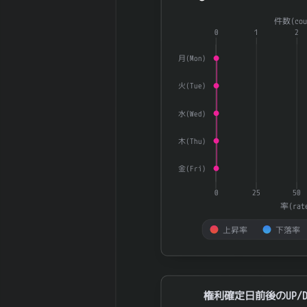
426,200 株
Combination chart with 3 dat
己株式数
件数(cou
The chart has 1 X axis displ
2026-03 期 自
0
1
2
26,227,700
The chart has 2 Y axes dis
己株控除後株式
株
月(Mon)
数
5日間の日足値
17.31
火(Tue)
幅（平均）
5日間の日足値
水(Wed)
15.3
幅（中央）
30日間の日足値
木(Thu)
14.12
幅（平均）
金(Fri)
30日間の日足値
15.82
幅（中央）
0
25
50
180日間の日足
率(rat
0.1
値幅（平均）
上昇率
下落率
180日間の日足
0
値幅（中央）
End of interactive chart.
5週間の週足値
48.76
幅（平均）
権利確定日前後のUP/DOWN率
権利確定日前後のUP/D
5週間の週足値
38.2