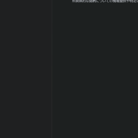
別具体的な銘柄についての情報提供や特定
0
値幅（中央）
日経
225(NIKKEI225)
0.274
との相関係
数|5day
日経
225(NIKKEI225)
0.042
の相関係
数|20day
日経
225(NIKKEI225)
0.176
との相関係
数|120day
TOPIXとの相関
0.097
係数|5day
TOPIXの相関係
0.164
数|20day
TOPIXとの相関
0.338
係数|120day