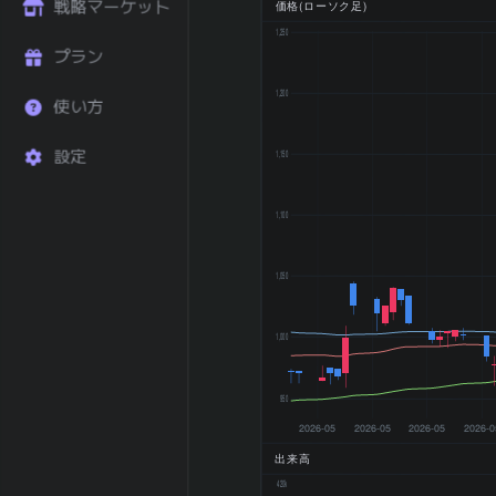
直近1年 リター
戦略マーケット
価格(ローソク足)
+43.13
ン (%)
1,250
52週 高値
1,232 円
プラン
52週 安値
786 円
1,200
200日 移動平均
995.5 円
使い方
200日 SMA 乖
+21.34
離率 (%)
設定
1,150
上昇トレン
トレンド状態
ド
1,100
2026-03 期 売
26,188 百
上
万円
1,050
2026-03 期 営
3,173 百万
業利益
円
2026-03 期 最
1,728 百万
1,000
終利益
円
2026-03 期
950
EPS (一株益、
66.1
2026-05
2026-05
2026-05
2026-0
円)
2026-03 期
出来高
BPS (一株純資
308.68
420k