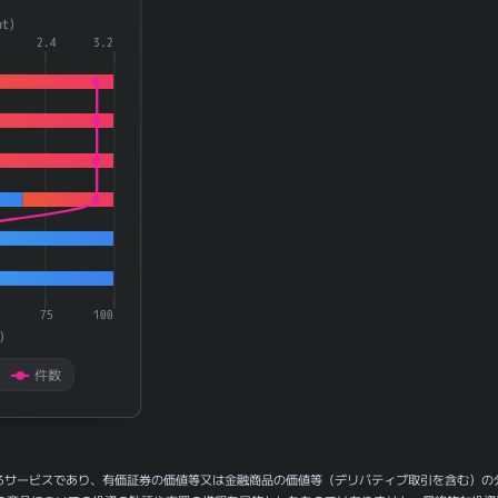
a series.
t)
aying categories.
2.4
3.2
playing 率(rate) and 件数(count).
75
100
)
件数
るサービスであり、有価証券の価値等又は金融商品の価値等（デリバティブ取引を含む）の