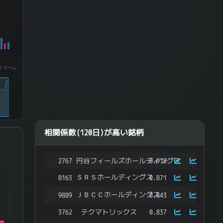
el ズーム
相関係数(120日)が高い銘柄
2767
円谷フィールズホールディングス
0.918
ries.
ＳＲＳホールディングス
8163
0.871
ata ranges from -0.4062452862184292 to 0.437960227076956.
ＪＢＣＣホールディングス
9889
0.843
3762
テクマトリックス
0.837