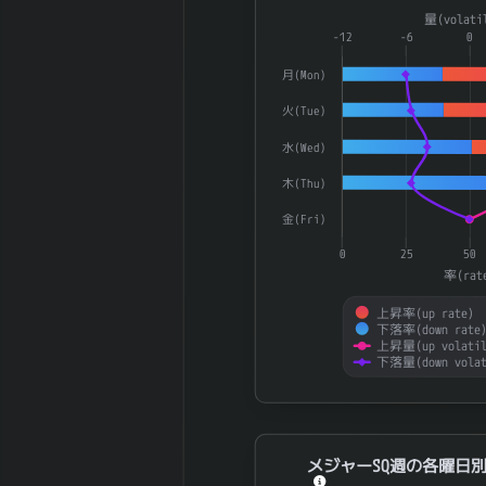
5 百万円
利子負債
Combination chart with 4 dat
量(volati
2026-03 期 減
The chart has 1 X axis displ
-12
-6
0
863 百万円
価償却費
The chart has 2 Y axes disp
月(Mon)
2026-03 期 設
587 百万円
備投資額
火(Tue)
2026-03 期 税
2,533 百万
水(Wed)
引前利益
円
木(Thu)
2026-03 期 法
804 百万円
人税等
金(Fri)
2026-03 期 支
23 百万円
0
25
50
払利息
率(rat
2026-03 期
4,036 百万
EBITDA (営業利
上昇率(up rate)
円
下落率(down rate
益+減価償却)
上昇量(up volatil
2026-03 期 ネ
下落量(down volat
-10,430 百
ットデット (有
万円
End of interactive chart.
利子負債-現金)
2026-03 期 発
26,653,900
行済株式数
株
メジャーSQ週の各曜日別UP/DOW
メジャーSQ週の各曜日別U
2026-03 期 自