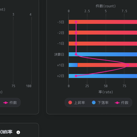
a series.
Combination chart with 3 data series.
件数(count)
nt)
aying categories.
The chart has 1 X axis displaying catego
0
2.5
5
7.5
3
4
playing 率(rate) and 件数(count).
The chart has 2 Y axes displaying 率(ra
-3日
-2日
-1日
決算日
+1日
+2日
75
100
0
25
50
75
e)
率(rate)
件数
上昇率
下落率
件数
End of interactive chart.
OWN率