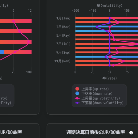
a series.
Combination chart with 4 data series.
lity)
量(volatility)
aying categories.
6
12
The chart has 1 X axis displaying catego
-200
-100
0
100
laying 率(rate) and 量(volatility).
The chart has 2 Y axes displaying 率(ra
1月(Jan)
3月(Mar)
5月(May)
7月(Jul)
9月(Sep)
11月(Nov)
75
100
0
25
50
75
e)
率(rate)
上昇率(up rate)
)
下落率(down rate)
ity)
上昇量(up volatility)
ility)
下落量(down volatility)
End of interactive chart.
N率
通期決算日前後のUP/DOWN率
P/DOWN率
通期決算日前後のUP/DOWN率