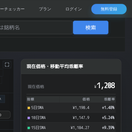
無料登録
ーチェッカー
プラン
ログイン
検索
現在価格・移動平均乖離率
ク
1,208
現在価格
¥
ス
指標
価格
乖離率
5日SMA
¥1,190.4
+1.48%
10日SMA
¥1,147.9
+5.24%
15日SMA
¥1,104.27
+9.39%