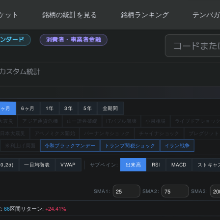
ケット
銘柄の統計を見る
銘柄ランキング
テンバガ
ンダード
消費者・事業者金融
カスタム統計
3ヶ月
6ヶ月
1年
3年
5年
全期間
大震災
アジア通貨危機
山一證券破綻
ITバブル崩壊
小泉相場
ライブドアショッ
日本大震災
アベノミクス開始
バーナンキショック
チャイナショック
ブレグジット
米利上げ局面
令和ブラックマンデー
トランプ関税ショック
イラン戦争
0,2σ)
一目均衡表
VWAP
サブペイン:
出来高
RSI
MACD
ストキャ
SMA1:
SMA2:
SMA3:
:
区間リターン:
66
+24.41%