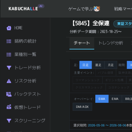
AI
KABUCHA
L
L
E
戦略マー
ゲームで学ぶ
全保連 (5845) の 統計サマリー
【5845】全保連
東証スタ
HOME
銘柄コード
5845
分析データ期間：2023-10-25〜
銘柄名
全保連
銘柄の統計
チャート
トレンド分析
業種
金融
東証スタン
市場区分
業種別一覧
ダード
1,208 円
足:
日足
週足
月足
期間:
トレード分析
直近終値
(2026-08-
主要イベント:
バブル崩壊
阪神淡路
07)
リーマンショック
ギリシャ危機
東
リスク分析
前日比 (%)
-0.17
クリスマスショック
コロナショック
直近1ヶ月 リタ
バックテスト
+17.85
ーン (%)
オーバーレイ:
SMA
EMA
BB(2
直近3ヶ月 リタ
仮想トレード
DMI/ADX
+24.92
ーン (%)
直近6ヶ月 リタ
スクリーニング
+21.90
ーン (%)
選択期間:
2026-05-06 〜 2026-08-06
本数