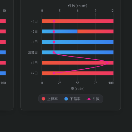
Combination chart with 3 data series.
件数(count)
ries.
10
The chart has 1 X axis displaying categories.
0
3
6
9
12
te) and 件数(count).
The chart has 2 Y axes displaying 率(rate) and 件数(
-3日
-2日
-1日
決算日
+1日
+2日
100
0
25
50
75
100
率(rate)
上昇率
下落率
件数
End of interactive chart.