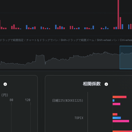
ッグで範囲指定 / チャートをドラッグでパン / Shift+ドラッグで範囲ズーム / Shift+wheel パン / Ctrl+whe
相関係数
相関係数
a series.
Bar chart with 3 data series.
R（円）
aying categories.
80
120
The chart has 1 X axis displaying catego
日経225(NIKKEI225)
splaying ATR（%） and ATR（円）.
The chart has 1 Y axis displaying 係数. D
TOPIX