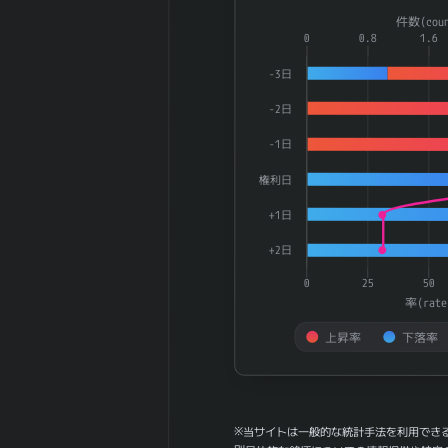
幅（中央）
Combination chart with 3 dat
件数(coun
30週間の週足値
The chart has 1 X axis displ
0
0.8
1.6
35.78
幅（平均）
The chart has 2 Y axes dis
-3日
30週間の週足値
38.9
幅（中央）
-2日
180週間の週足
0
値幅（平均）
-1日
180週間の週足
0
権利日
値幅（中央）
5ヶ月間の月足
+1日
105.5
値幅（平均）
+2日
5ヶ月間の月足
92.2
値幅（中央）
0
25
50
率(rate
30ヶ月間の月足
17.58
値幅（平均）
上昇率
下落率
30ヶ月間の月足
0
値幅（中央）
End of interactive chart.
180日間の月足
0
値幅（平均）
※当サイトは一般的な統計手法を利用でき
180日間の月足