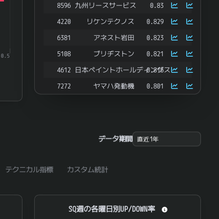
8596
九州リースサービス
0.83
4220
リケンテクノス
0.829
6381
アネスト岩田
0.823
5108
ブリヂストン
0.821
0.5
4612
日本ペイントホールディングス
0.816
7272
ヤマハ発動機
0.801
8613
丸三証券
0.801
1518
三井松島ホールディングス
0.799
7504
高速
0.799
データ期間
9308
乾汽船
0.799
ＪＰＭＣ
3276
0.798
テクニカル指標
カスタム統計
6379
レイズネクスト
0.794
8159
立花エレテック
0.793
SQ週の各曜日別UP/DOWN率
SQ週の各曜日別UP/DOWN率
3851
日本一ソフトウェア
0.792