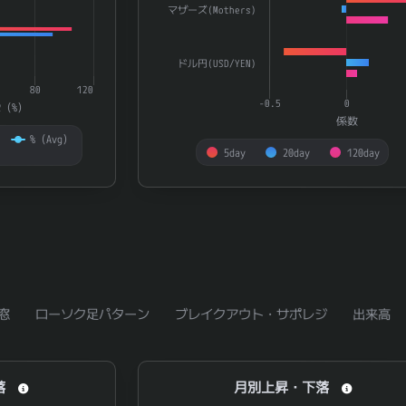
マザーズ(Mothers)
ドル円(USD/YEN)
80
120
-0.5
0
R（%）
係数
%（Avg）
5day
20day
120day
End of interactive chart.
窓
ローソク足パターン
ブレイクアウト・サポレジ
出来高
月別上昇・下落
落
月別上昇・下落