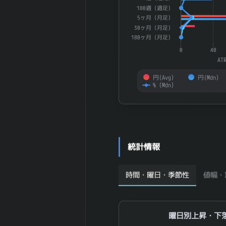
2026-03 期 従
180週（週足）
業員1人当たり
4,554 万円
5ヶ月（月足）
売上高
30ヶ月（月足）
2026-03 期 純
8,096 百万
180ヶ月（月足）
資産
円
0
40
2026-03 期 流
19,048 百
AT
動資産
万円
円(Avg）
円(Mdn）
2026-03 期 固
5,855 百万
%（Mdn）
定資産
円
2026-03 期 有
End of interactive chart.
311 百万円
形固定資産
2026-03 期 無
909 百万円
形固定資産
統計情報
2026-03 期 投
60 百万円
資有価証券
2026-03 期 流
16,490 百
時間・曜日・季節性
値幅・
動負債
万円
2026-03 期 固
318 百万円
定負債
曜日別上昇・下落
曜日別上昇・下
2026-03 期 有