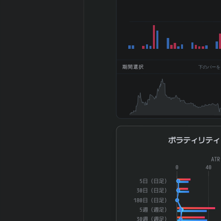
産、円)
2026-03 期
DPS (一株配
40
当、円)
2026-03 期
22.61%
ROE (%)
期間選択
下のバーをドラ
2026-03 期
7.25%
ROA (%)
2026-03 期 自
32.51%
己資本比率 (%)
2026-03 期 現
37.89%
金比率 (%)
ボラティリティ
ボラティリティ
2026-03 期 配
60.5
当性向 (%)
Combination chart with 4 dat
AT
2026-03 期 純
The chart has 1 X axis displ
0
40
資産配当率 DOE
12.96
The chart has 2 Y axes di
5日（日足）
(%)
30日（日足）
2026-03 期 従
180日（日足）
575 名
業員数 (連結)
5週（週足）
30週（週足）