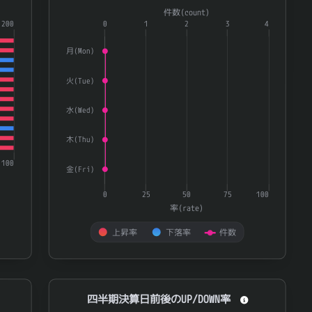
Combination chart with 3 data series.
件数(count)
ＫＨネオケム
4189
0.792
ries.
200
The chart has 1 X axis displaying categories.
0
1
2
3
4
te) and 量(volatility).
The chart has 2 Y axes displaying 率(rate) and 件数(
4074
ラキール
0.791
月(Mon)
8011
三陽商会
0.79
火(Tue)
7296
エフ・シー・シー
0.788
水(Wed)
8410
セブン銀行
0.787
4722
フューチャー
0.786
木(Thu)
7128
フルサト・マルカホールディングス
0.781
100
金(Fri)
1438
岐阜造園
0.776
0
25
50
75
100
3176
三洋貿易
0.775
率(rate)
7433
伯東
0.775
上昇率
下落率
件数
7832
バンダイナムコホールディングス
0.775
End of interactive chart.
4221
大倉工業
0.774
四半期決算日前後のUP/DOWN率
四半期決算日前後のUP/DOWN率