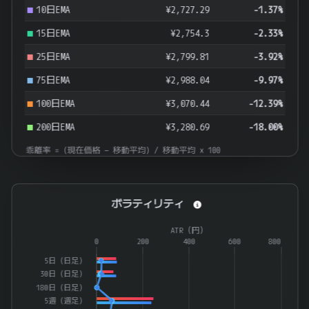
10日EMA
¥2,727.29
-1.37%
15日EMA
¥2,754.3
-2.33%
25日EMA
¥2,799.81
-3.92%
75日EMA
¥2,988.04
-9.97%
100日EMA
¥3,070.44
-12.39%
200日EMA
¥3,280.69
-18.00%
乖離率 = (現在価格 − 移動平均) / 移動平均 × 100
ボラティリティ
ボラティリティ
Combination chart with 4 data series.
ATR（円）
The chart has 1 X axis displaying categories.
0
200
400
600
800
The chart has 2 Y axes displaying ATR（%） and ATR（円）.
5日（日足）
30日（日足）
180日（日足）
5週（週足）