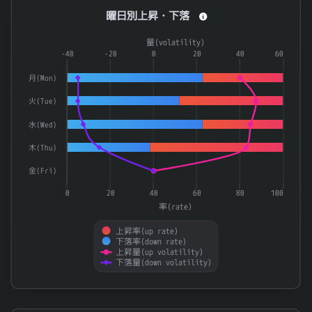
曜日別上昇・下落
曜日別上昇・下落
6803
ティアック
0.938
Combination chart with 4 data series.
8958
グローバル・ワン不動産投資法人
0.938
量(volatility)
The chart has 1 X axis displaying categories.
-40
-20
0
20
40
60
282
不動産業
0.937
The chart has 2 Y axes displaying 率(rate) and 量(volatilit
月(Mon)
ＮＥＸＴ ＦＵＮＤＳ 不動産（ＴＯＰＩＸ－１７）上
1633
0.936
火(Tue)
ＡＮＡＰ
3189
0.936
水(Wed)
3459
サムティ・レジデンシャル投資法人
0.936
木(Thu)
8802
三菱地所
0.936
金(Fri)
ｉシェアーズ 米国債 ３－７年 ＥＴＦ（為替ヘッジ
2856
0.935
0
20
40
60
80
100
2989
東海道リート投資法人
0.935
率(rate)
6907
ジオマテック
0.935
上昇率(up rate)
下落率(down rate)
8705
日産証券グループ
上昇量(up volatility)
0.934
下落量(down volatility)
End of interactive chart.