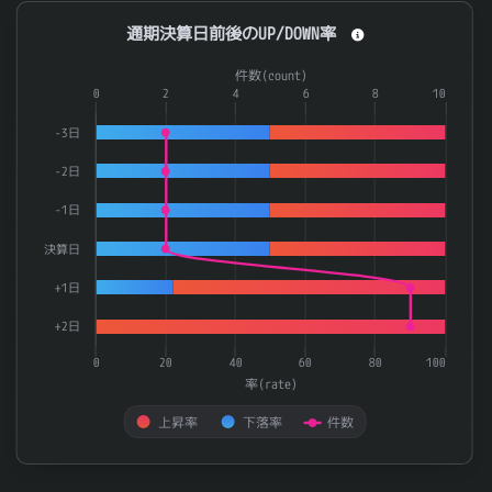
通期決算日前後のUP/DOWN率
通期決算日前後のUP/DOWN率
Combination chart with 3 data series.
件数(count)
The chart has 1 X axis displaying categories.
0
2
4
6
8
10
The chart has 2 Y axes displaying 率(rate) and 件数(count).
-3日
-2日
-1日
決算日
+1日
+2日
0
20
40
60
80
100
率(rate)
上昇率
下落率
件数
End of interactive chart.