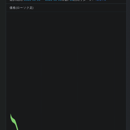
利益
万円
2026-01 期 最終
948 百万
利益
価格(ローソク足)
円
2026-01 期 EPS
345.4
(一株益、円)
2026-01 期 BPS
2288.41
(一株純資産、円)
2026-01 期 DPS
70
(一株配当、円)
2026-01 期 ROE
16%
(%)
2026-01 期 ROA
10.44%
(%)
2026-01 期 自己
65.8%
資本比率 (%)
2026-01 期 現金
15.84%
比率 (%)
2026-01 期 配当
20.3
性向 (%)
2026-01 期 純資
産配当率 DOE
3.06
(%)
2026-01 期 従業
758 名
員数 (連結)
2026-01 期 従業
2,784 万
員1人当たり売上
円
高
2026-01 期 純資
6,311 百
産
万円
2026-01 期 流動
6,589 百
資産
万円
2026-01 期 固定
2,996 百
資産
万円
2026-01 期 有形
1,318 百
固定資産
万円
2026-01 期 無形
45 百万円
固定資産
2026-01 期 流動
3,178 百