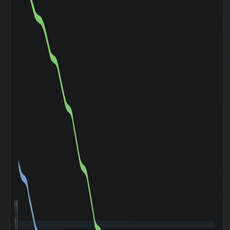
負債
万円
2026-01 期 固定
95 百万円
負債
2026-01 期 減価
191 百万
償却費
円
2026-01 期 設備
746 百万
投資額
円
2026-01 期 税引
1,435 百
前利益
万円
2026-01 期 法人
486 百万
税等
円
2026-01 期
1,607 百
EBITDA (営業利
万円
益+減価償却)
2026-01 期 発行
2,758,000
済株式数
株
5日間の日足値幅
85.72
（平均）
5日間の日足値幅
88.5
（中央）
30日間の日足値幅
75.08
（平均）
30日間の日足値幅
87.83
（中央）
180日間の日足値
0.48
幅（平均）
180日間の日足値
0
幅（中央）
3,600
5週間の週足値幅
249.86
（平均）
5週間の週足値幅
239
（中央）
30週間の週足値幅
216.78
（平均）
30週間の週足値幅
248.33
（中央）
180週間の週足値
0