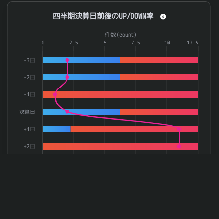
四半期決算日前後のUP/DOWN率
四半期決算日前後のUP/DOWN率
Combination chart with 3 data series.
件数(count)
The chart has 1 X axis displaying categories.
0
2.5
5
7.5
10
12.5
The chart has 2 Y axes displaying 率(rate) and 件数(count).
-3日
-2日
-1日
決算日
+1日
+2日
0
20
40
60
80
100
率(rate)
上昇率
下落率
件数
End of interactive chart.