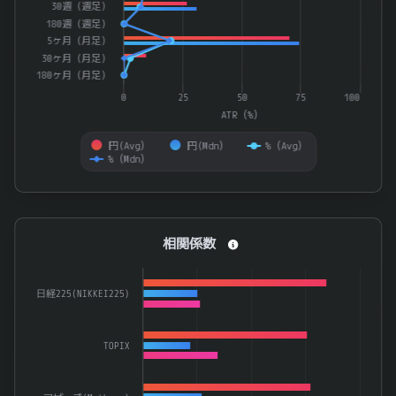
30週（週足）
180週（週足）
5ヶ月（月足）
30ヶ月（月足）
180ヶ月（月足）
0
25
50
75
100
ATR（%）
円(Avg）
円(Mdn）
%（Avg）
%（Mdn）
End of interactive chart.
相関係数
相関係数
Bar chart with 3 data series.
The chart has 1 X axis displaying categories.
日経225(NIKKEI225)
The chart has 1 Y axis displaying 係数. Data ranges from 0.1
TOPIX