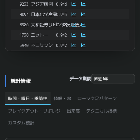
9233
アジア航測
0.946
4094
日本化学産業
0.943
8986
大和証券リビング投資法人
0.943
1738
ニットー
0.942
5940
不二サッシ
0.942
6111
旭精機工業
0.941
9914
植松商会
0.941
3787
テクノマセマティカル
0.94
データ期間
統計情報
8737
あかつき本社
0.94
8877
エスリード
0.94
時間・曜日・季節性
値幅・窓
ローソク足パターン
3267
フィル・カンパニー
0.939
ブレイクアウト・サポレジ
出来高
テクニカル指標
6081
アライドアーキテクツ
0.939
カスタム統計
3231
野村不動産ホールディングス
0.938
6294
オカダアイヨン
0.938