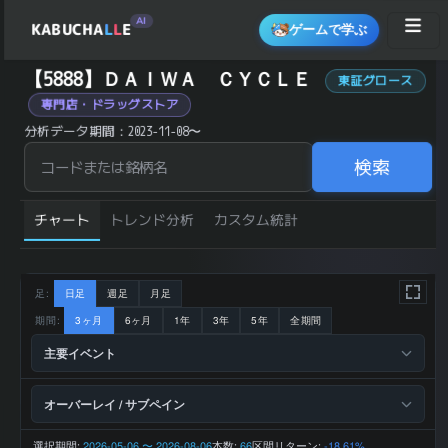
AI
KABUCHA
L
L
E
ゲームで学ぶ
ＤＡＩＷＡ ＣＹＣＬＥ (5888) の 統計サマリー
【5888】ＤＡＩＷＡ ＣＹＣＬＥ
東証グロース
銘柄コード
5888
専門店・ドラッグストア
ＤＡＩＷ
銘柄名
Ａ ＣＹ
分析データ期間：2023-11-08〜
ＣＬＥ
業種
小売
東証グロ
検索
市場区分
ース
2,690 円
直近終値
(2026-08-
07)
チャート
トレンド分析
カスタム統計
前日比 (%)
+0.26
直近1ヶ月 リター
-8.16
ン (%)
直近3ヶ月 リター
-17.86
ン (%)
直近6ヶ月 リター
-26.80
ン (%)
足:
日足
週足
月足
直近1年 リターン
-26.30
(%)
期間:
3ヶ月
6ヶ月
1年
3年
5年
全期間
52週 高値
4,440 円
52週 安値
2,644 円
主要イベント
200日 移動平均
3,358.0 円
200日 SMA 乖離
-19.89
率 (%)
下降トレ
トレンド状態
オーバーレイ / サブペイン
ンド
21,106 百
2026-01 期 売上
万円
2026-01 期 営業
1,416 百
選択期間:
2026-05-06 〜 2026-08-06
本数:
区間リターン:
66
-18.61%