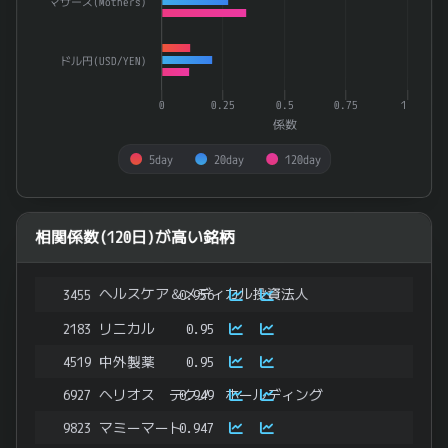
マザーズ(Mothers)
ドル円(USD/YEN)
0
0.25
0.5
0.75
1
係数
5day
20day
120day
End of interactive chart.
相関係数(120日)が高い銘柄
ヘルスケア＆メディカル投資法人
3455
0.956
2183
リニカル
0.95
4519
中外製薬
0.95
6927
ヘリオス テクノ ホールディング
0.949
9823
マミーマート
0.947