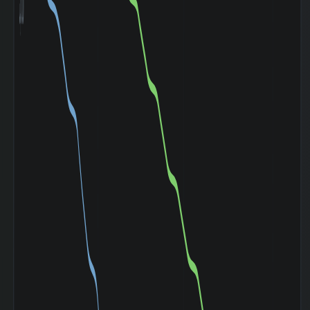
幅（平均）
180週間の週足値
0
幅（中央）
5ヶ月間の月足値
562.06
幅（平均）
5ヶ月間の月足値
597
幅（中央）
30ヶ月間の月足値
76.85
幅（平均）
30ヶ月間の月足値
0
幅（中央）
180日間の月足値
0
幅（平均）
180日間の月足値
0
幅（中央）
日経
225(NIKKEI225)
0.849
との相関係
数|5day
日経
225(NIKKEI225)
0.304
の相関係数|20day
日経
225(NIKKEI225)
0.203
との相関係
数|120day
TOPIXとの相関係
0.759
数|5day
TOPIXの相関係
0.315
数|20day
TOPIXとの相関係
0.299
数|120day
マザーズ
(Mothers)との相
0.774
関係数|5day
マザーズ
(Mothers)の相関
0.407
係数|20day