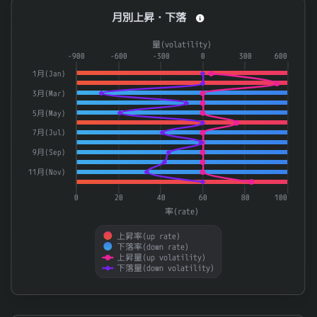
月別上昇・下落
月別上昇・下落
Combination chart with 4 data series.
量(volatility)
The chart has 1 X axis displaying categories.
-900
-600
-300
0
300
600
The chart has 2 Y axes displaying 率(rate) and 量(volatilit
1月(Jan)
3月(Mar)
5月(May)
7月(Jul)
9月(Sep)
11月(Nov)
0
20
40
60
80
100
率(rate)
上昇率(up rate)
下落率(down rate)
上昇量(up volatility)
下落量(down volatility)
End of interactive chart.