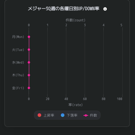
メジャーSQ週の各曜日別UP/DOWN率
メジャーSQ週の各曜日別UP/DOWN率
Combination chart with 3 data series.
件数(count)
The chart has 1 X axis displaying categories.
0
1
2
3
4
5
The chart has 2 Y axes displaying 率(rate) and 件数(count).
月(Mon)
火(Tue)
水(Wed)
木(Thu)
金(Fri)
0
20
40
60
80
100
率(rate)
上昇率
下落率
件数
End of interactive chart.