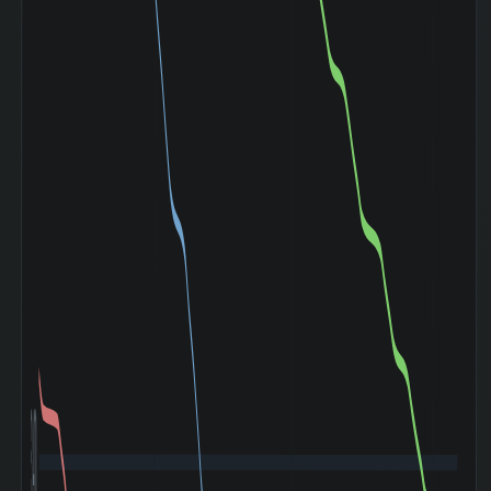
マザーズ
(Mothers)との相
0.316
関係数|120day
ドル円
(USD/YEN)との
0.117
相関係数|5day
ドル円
(USD/YEN)の相
0.251
関係数|20day
ドル円
(USD/YEN)との
0.102
相関係数|120day
令和ブラックマン
デー (2024-08〜
+4.86%
2024-08)
トランプ関税ショ
ック (2025-04〜
+12.69%
2025-05)
小売 業種内 時価
165 位 /
総額 順位
241 銘柄
小売 業種内 PER
13 位 /
低い順 順位
241 銘柄
3,400