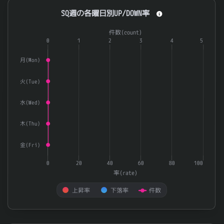
SQ週の各曜日別UP/DOWN率
SQ週の各曜日別UP/DOWN率
Combination chart with 3 data series.
件数(count)
The chart has 1 X axis displaying categories.
0
1
2
3
4
5
The chart has 2 Y axes displaying 率(rate) and 件数(count).
月(Mon)
火(Tue)
水(Wed)
木(Thu)
金(Fri)
0
20
40
60
80
100
率(rate)
上昇率
下落率
件数
End of interactive chart.