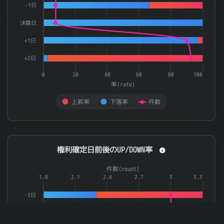
-1日
決算日
+1日
+2日
0
20
40
60
80
100
率(rate)
上昇率
下落率
件数
End of interactive chart.
権利確定日前後のUP/DOWN率
権利確定日前後のUP/DOWN率
Combination chart with 3 data series.
件数(count)
The chart has 1 X axis displaying categories.
1.8
2.1
2.4
2.7
3
3.3
The chart has 2 Y axes displaying 率(rate) and 件数(count).
-3日
-2日