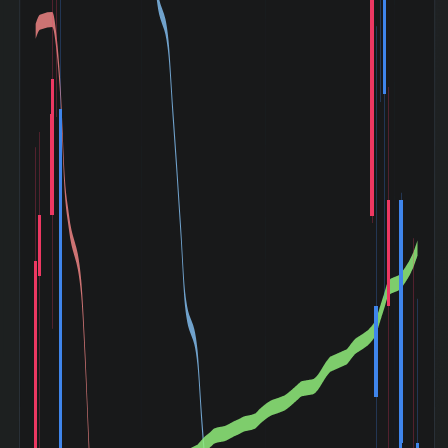
1997-10)
山一證券破綻
(1997-11〜
-38.59%
1998-10)
ITバブル崩壊
(2000-03〜
+63.97%
2003-04)
小泉相場 (2003-
+37.17%
05〜2007-07)
ライブドアショッ
ク (2006-01〜
-17.10%
2006-02)
リーマンショック
(2008-09〜
+27.35%
2009-03)
ギリシャ危機
(2010-04〜
-26.22%
2010-08)
東日本大震災
(2011-03〜
+8.56%
2011-06)
アベノミクス開始
(2012-11〜
+130.04%
2015-06)
バーナンキショッ
ク (2013-05〜
-17.25%
2013-06)
チャイナショック
(2015-08〜
-7.79%
2016-02)
ブレグジット
(2016-06〜
+4.58%
2016-07)
クリスマスショッ
ク (2018-12〜
+7.44%
2019-01)
コロナショック
(2020-02〜
+2.71%
2020-06)