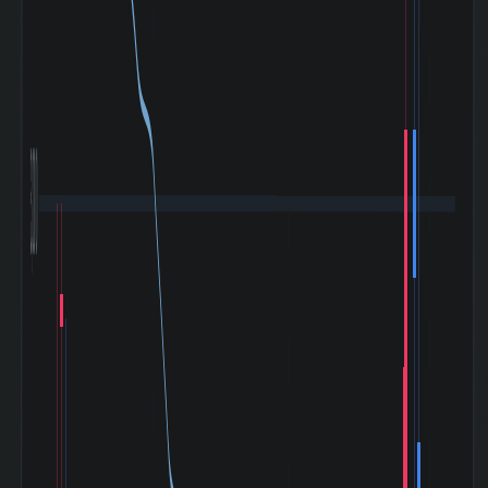
225(NIKKEI225)
0.245
の相関係数|20day
日経
225(NIKKEI225)
0.398
との相関係
数|120day
TOPIXとの相関係
0.281
3,000
数|5day
TOPIXの相関係
0.575
数|20day
TOPIXとの相関係
0.623
数|120day
マザーズ
(Mothers)との相
-0.592
関係数|5day
マザーズ
(Mothers)の相関
0.298
係数|20day
マザーズ
(Mothers)との相
0.478
関係数|120day
ドル円
(USD/YEN)との
-0.81
相関係数|5day
ドル円
(USD/YEN)の相
0.269
関係数|20day
ドル円
(USD/YEN)との
0.012
相関係数|120day
バブル崩壊
(1989-12〜
-65.05%
1992-08)
阪神淡路大震災
(1995-01〜
-19.04%
1995-03)
アジア通貨危機
(1997-07〜
-40.52%