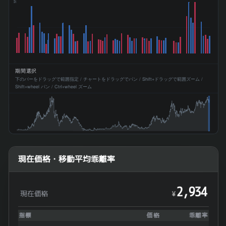
300k
期間選択
下のバーをドラッグで範囲指定 / チャートをドラッグでパン / Shift+ドラッグで範囲ズーム /
Shift+wheel パン / Ctrl+wheel ズーム
現在価格・移動平均乖離率
2,934
現在価格
¥
指標
価格
乖離率