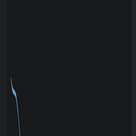
2026-03 期 のれ
5,867 百万
ん
円
2026-03 期 棚卸
5,209 百万
資産
円
2026-03 期 投資
15,865 百
有価証券
万円
2026-03 期 流動
88,052 百
負債
万円
2026-03 期 固定
28,450 百
負債
万円
2026-03 期 有利
59,075 百
子負債
万円
2026-03 期 減価
4,581 百万
償却費
円
2026-03 期 設備
4,563 百万
投資額
円
2026-03 期 税引
12,940 百
前利益
万円
2026-03 期 法人
4,258 百万
税等
円
2026-03 期 支払
399 百万円
利息
2026-03 期
18,081 百
EBITDA (営業利
万円
益+減価償却)
2026-03 期 ネッ
14,583 百
トデット (有利子
万円
負債-現金)
2026-03 期 発行
43,164,802
済株式数
株
2026-03 期 自己
3,406,600
株式数
株
2026-03 期 自己
39,758,202
株控除後株式数
株
5日間の日足値幅
41.32
（平均）
5日間の日足値幅
40.8
（中央）