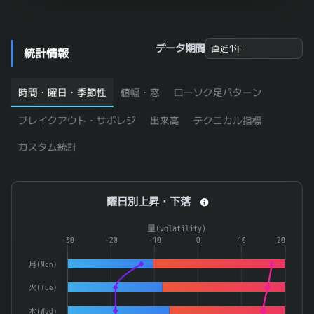
7851
カワセコンピュータサプライ
0.942
8125
ワキタ
0.941
データ期間
統計情報
8881
日神グループホールディングス
0.94
9768
いであ
0.94
時間・曜日・季節性
値幅・窓
ローソク足パターン
7687
ミクリード
0.939
ブレイクアウト・サポレジ
出来高
テクニカル指標
9509
北海道電力
0.939
カスタム統計
1898
世紀東急工業
0.938
1972
三晃金属工業
0.938
曜日別上昇・下落
曜日別上昇・下落
3003
ヒューリック
0.938
Combination chart with 4 data series.
7943
ニチハ
0.938
量(volatility)
The chart has 1 X axis displaying categories.
-30
-20
-10
0
10
20
8007
高島
0.938
The chart has 2 Y axes displaying 率(rate) and 量(volatilit
月(Mon)
9025
鴻池運輸
0.938
火(Tue)
1870
矢作建設工業
0.937
水(Wed)