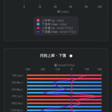
7776
セルシード
0.904
0
20
40
60
80
100
8093
極東貿易
0.903
率(rate)
192A
インテグループ
0.903
上昇率(up rate)
下落率(down rate)
3963
シンクロ・フード
0.902
上昇量(up volatility)
下落量(down volatility)
End of interactive chart.
月別上昇・下落
月別上昇・下落
Combination chart with 4 data series.
量(volatility)
The chart has 1 X axis displaying categories.
-360
-240
-120
0
120
240
The chart has 2 Y axes displaying 率(rate) and 量(volatilit
1月(Jan)
3月(Mar)
5月(May)
7月(Jul)
9月(Sep)
11月(Nov)