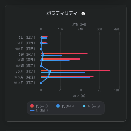
ボラティリティ
ボラティリティ
Combination chart with 4 data series.
ATR（円）
The chart has 1 X axis displaying categories.
0
120
240
360
480
The chart has 2 Y axes displaying ATR（%） and ATR（円）.
5日（日足）
30日（日足）
180日（日足）
5週（週足）
30週（週足）
180週（週足）
5ヶ月（月足）
30ヶ月（月足）
180ヶ月（月足）
0
25
50
75
100
ATR（%）
円(Avg）
円(Mdn）
%（Avg）
%（Mdn）
End of interactive chart.