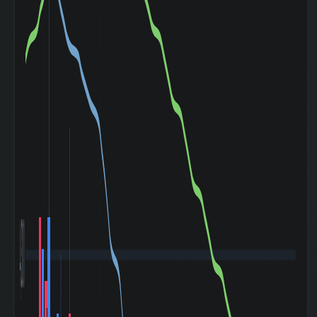
幅（平均）
180日間の日足値
0
幅（中央）
5週間の週足値幅
287.65
（平均）
5週間の週足値幅
131
（中央）
30週間の週足値幅
241.32
（平均）
30週間の週足値幅
176.75
（中央）
180週間の週足値
1.66
幅（平均）
180週間の週足値
0
幅（中央）
5ヶ月間の月足値
424.59
幅（平均）
5ヶ月間の月足値
269.5
幅（中央）
30ヶ月間の月足値
322.76
幅（平均）
30ヶ月間の月足値
4,300
301.83
幅（中央）
180日間の月足値
2.53
幅（平均）
180日間の月足値
0
幅（中央）
日経
225(NIKKEI225)
-0.043
との相関係
数|5day
日経
225(NIKKEI225)
0.202
の相関係数|20day
日経
225(NIKKEI225)
0.317
との相関係
数|120day