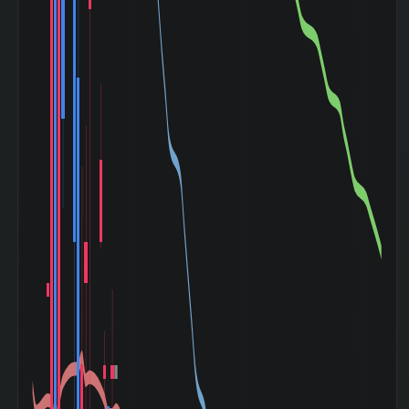
TOPIXとの相関係
-0.168
数|5day
TOPIXの相関係
0.175
数|20day
TOPIXとの相関係
0.322
数|120day
マザーズ
(Mothers)との相
0.124
関係数|5day
マザーズ
(Mothers)の相関
0.133
係数|20day
マザーズ
(Mothers)との相
0.246
関係数|120day
ドル円
(USD/YEN)との
-0.404
相関係数|5day
ドル円
(USD/YEN)の相
-0.359
関係数|20day
ドル円
(USD/YEN)との
-0.134
相関係数|120day
バブル崩壊
(1989-12〜
-14.29%
1992-08)
阪神淡路大震災
(1995-01〜
-16.67%
1995-03)
アジア通貨危機
(1997-07〜
-40.34%
1997-10)
山一證券破綻
(1997-11〜
-5.00%
1998-10)
ITバブル崩壊
(2000-03〜
+13.50%