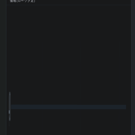
価格(ローソク足)
2025-09 期 最終
1,447 百
利益
万円
2025-09 期 EPS
521.1
(一株益、円)
2025-09 期 BPS
10553.96
(一株純資産、円)
2025-09 期 DPS
160
(一株配当、円)
2025-09 期 ROE
5.1%
(%)
2025-09 期 ROA
4.18%
(%)
2025-09 期 自己
82.8%
資本比率 (%)
2025-09 期 現金
9.05%
比率 (%)
2025-09 期 配当
30.7
性向 (%)
2025-09 期 純資
産配当率 DOE
1.52
(%)
4,400
2025-09 期 従業
273 名
員数 (連結)
2025-09 期 従業
8,871 万
員1人当たり売上
円
高
2025-09 期 純資
28,956 百
産
万円
2025-09 期 流動
25,897 百
資産
万円
2025-09 期 固定
9,095 百
資産
万円
2025-09 期 有形
6,583 百
固定資産
万円
2025-09 期 無形
49 百万円
固定資産
2025-09 期 投資
1,934 百
有価証券
万円