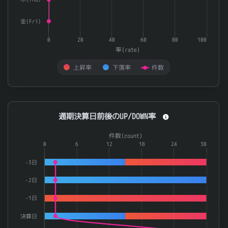
金(Fri)
0
20
40
60
80
100
率(rate)
上昇率
下落率
件数
End of interactive chart.
通期決算日前後のUP/DOWN率
通期決算日前後のUP/DOWN率
Combination chart with 3 data series.
件数(count)
The chart has 1 X axis displaying categories.
0
6
12
18
24
30
The chart has 2 Y axes displaying 率(rate) and 件数(count).
-3日
-2日
-1日
決算日