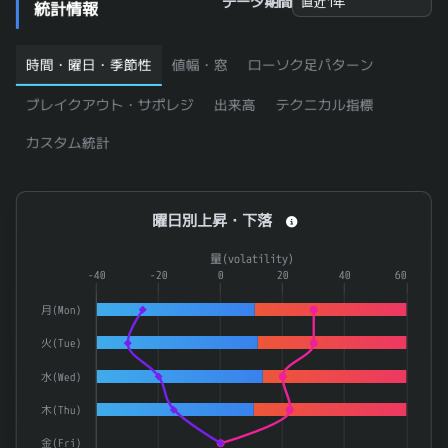
データ期間
統計情報
6428
オーイズミ
0.91
9424
日本通信
0.91
時間・曜日・季節性
値幅・窓
ローソク足パターン
5707
東邦亜鉛
0.909
ブレイクアウト・サポレジ
出来高
テクニカル指標
6664
オプトエレクトロニクス
0.909
カスタム統計
9501
東京電力ホールディングス
0.909
184A
学びエイド
0.909
曜日別上昇・下落
曜日別上昇・下落
8977
阪急阪神リート投資法人
0.908
Combination chart with 4 data series.
4412
サイエンスアーツ
0.907
量(volatility)
The chart has 1 X axis displaying categories.
-40
-20
0
20
40
60
4375
セーフィー
0.906
The chart has 2 Y axes displaying 率(rate) and 量(volatilit
月(Mon)
5283
高見澤
0.906
火(Tue)
3928
マイネット
0.905
水(Wed)
7363
ベビーカレンダー
0.905
木(Thu)
ＮＩＴＴＡＮ
6493
0.904
金(Fri)