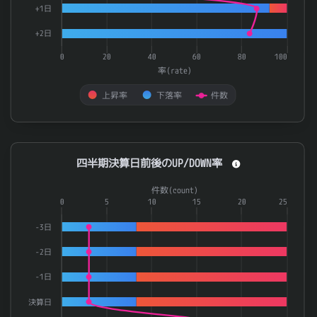
+1日
+2日
0
20
40
60
80
100
率(rate)
上昇率
下落率
件数
End of interactive chart.
四半期決算日前後のUP/DOWN率
四半期決算日前後のUP/DOWN率
Combination chart with 3 data series.
件数(count)
The chart has 1 X axis displaying categories.
0
5
10
15
20
25
The chart has 2 Y axes displaying 率(rate) and 件数(count).
-3日
-2日
-1日
決算日