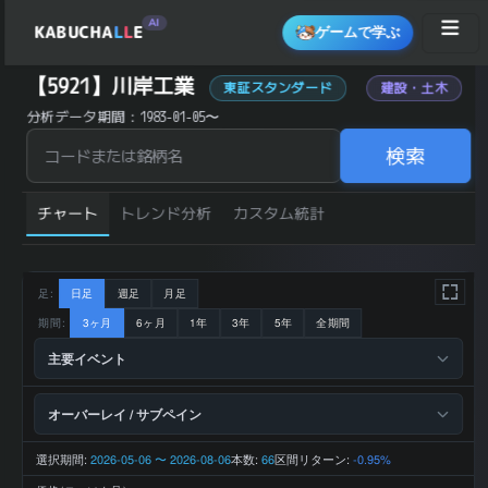
AI
KABUCHA
L
L
E
ゲームで学ぶ
川岸工業 (5921) の 統計サマリー
【5921】川岸工業
東証スタンダード
建設・土木
銘柄コード
5921
分析データ期間：1983-01-05〜
銘柄名
川岸工業
建設・不
業種
動産
検索
東証スタ
市場区分
ンダード
4,160 円
直近終値
(2026-08-
チャート
07)
トレンド分析
カスタム統計
前日比 (%)
-1.65
直近1ヶ月 リター
+4.00
ン (%)
直近3ヶ月 リター
-2.23
ン (%)
直近6ヶ月 リター
足:
日足
週足
月足
-4.26
ン (%)
直近1年 リターン
期間:
3ヶ月
6ヶ月
1年
3年
5年
全期間
+5.32
(%)
52週 高値
4,630 円
主要イベント
52週 安値
0 円
200日 移動平均
4,258.7 円
200日 SMA 乖離
-2.32
率 (%)
オーバーレイ / サブペイン
横ばい
トレンド状態
(±5%以内)
24,219 百
2025-09 期 売上
万円
選択期間:
2026-05-06 〜 2026-08-06
本数:
区間リターン:
66
-0.95%
2025-09 期 営業
1,873 百
利益
万円