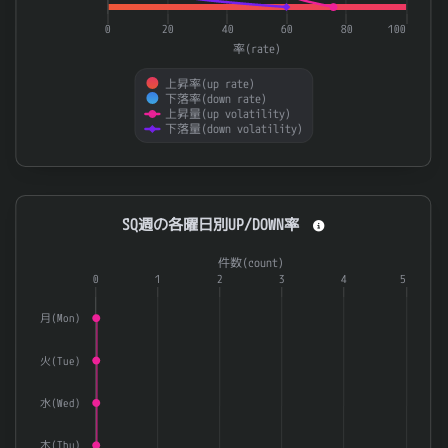
0
20
40
60
80
100
率(rate)
上昇率(up rate)
下落率(down rate)
上昇量(up volatility)
下落量(down volatility)
End of interactive chart.
SQ週の各曜日別UP/DOWN率
SQ週の各曜日別UP/DOWN率
Combination chart with 3 data series.
件数(count)
The chart has 1 X axis displaying categories.
0
1
2
3
4
5
The chart has 2 Y axes displaying 率(rate) and 件数(count).
月(Mon)
火(Tue)
水(Wed)
木(Thu)