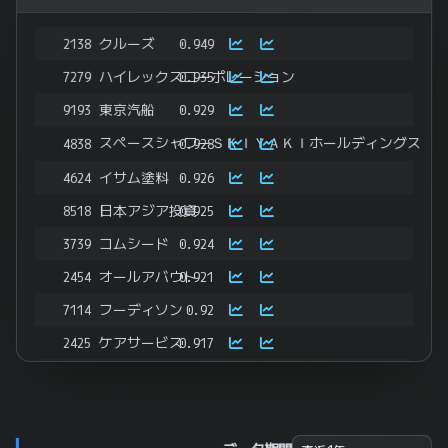
2138
クルーズ
0.949
7279
ハイレックスコーポレーション
0.935
9193
東京汽船
0.929
スペースシャワーＳＫＩＹＡＫＩホールディングス
4838
0.928
4624
イサム塗料
0.926
8518
日本アジア投資
0.925
3739
コムシード
0.924
2454
オールアバウト
0.921
7114
フーディソン
0.92
2425
ケアサービス
0.917
6467
ニチダイ
0.917
2291
福留ハム
0.911
6574
コンヴァノ
0.911