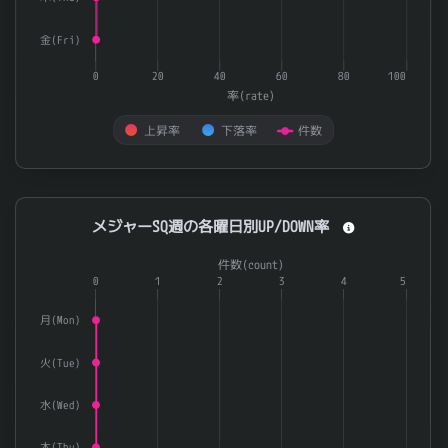
金(Fri)
0
20
40
60
80
100
率(rate)
上昇率
下落率
件数
End of interactive chart.
メジャーSQ週の各曜日別UP/DOWN率
メジャーSQ週の各曜日別UP/DOWN率
Combination chart with 3 data series.
件数(count)
The chart has 1 X axis displaying categories.
0
1
2
3
4
5
The chart has 2 Y axes displaying 率(rate) and 件数(count).
月(Mon)
火(Tue)
水(Wed)
木(Thu)