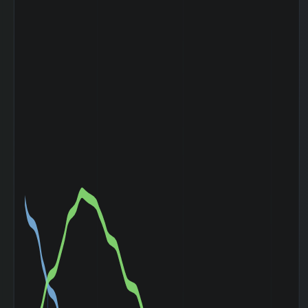
2025-09 期 流動
5,469 百
負債
万円
2025-09 期 固定
567 百万
負債
円
2025-09 期 有利
2 百万円
子負債
2025-09 期 減価
531 百万
償却費
円
2025-09 期 設備
541 百万
投資額
円
2025-09 期 税引
2,089 百
前利益
万円
2025-09 期 法人
642 百万
税等
円
2025-09 期 支払
1 百万円
利息
2025-09 期
2,404 百
EBITDA (営業利
万円
益+減価償却)
2025-09 期 ネッ
-3,174 百
トデット (有利子
万円
負債-現金)
2025-09 期 発行
3,000,000
済株式数
株
2025-09 期 自己
256,300
株式数
株
2025-09 期 自己
2,743,700
株控除後株式数
株
5日間の日足値幅
42.02
（平均）
5日間の日足値幅
39.5
（中央）
30日間の日足値幅
36.1
（平均）
30日間の日足値幅
40.5
（中央）
180日間の日足値
0.24