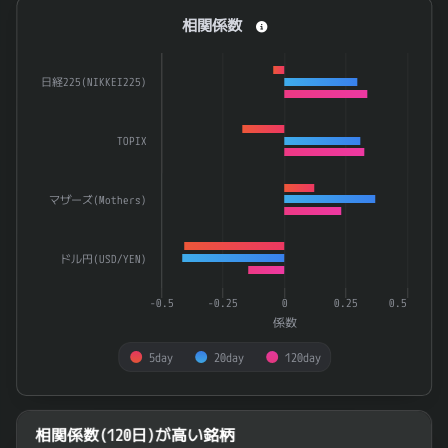
相関係数
相関係数
Bar chart with 3 data series.
The chart has 1 X axis displaying categories.
日経225(NIKKEI225)
The chart has 1 Y axis displaying 係数. Data ranges from -0.
TOPIX
マザーズ(Mothers)
ドル円(USD/YEN)
-0.5
-0.25
0
0.25
0.5
係数
5day
20day
120day
End of interactive chart.
相関係数(120日)が高い銘柄