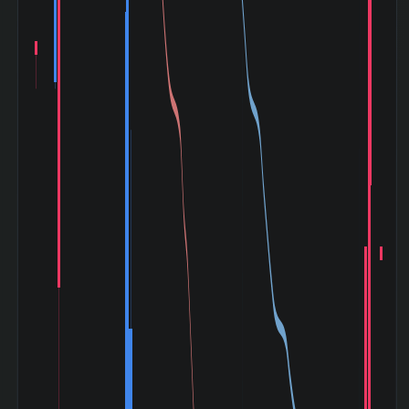
トランプ関税ショ
ック (2025-04〜
-1.07%
2025-05)
建設・不動産 業種
269 位 /
内 時価総額 順位
420 銘柄
建設・不動産 業種
255 位 /
内 PER 低い順 順
420 銘柄
位