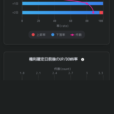
+1日
+2日
0
20
40
60
80
100
率(rate)
上昇率
下落率
件数
End of interactive chart.
権利確定日前後のUP/DOWN率
権利確定日前後のUP/DOWN率
Combination chart with 3 data series.
件数(count)
The chart has 1 X axis displaying categories.
1.8
2.1
2.4
2.7
3
3.3
The chart has 2 Y axes displaying 率(rate) and 件数(count).
-3日
-2日
-1日
権利日