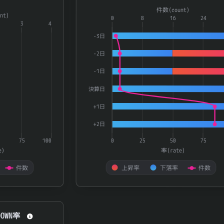
a series.
Combination chart with 3 data series.
件数(count)
nt)
aying categories.
The chart has 1 X axis displaying catego
0
8
16
24
3
4
playing 率(rate) and 件数(count).
The chart has 2 Y axes displaying 率(ra
-3日
-2日
-1日
決算日
+1日
+2日
75
100
0
25
50
75
e)
率(rate)
件数
上昇率
下落率
件数
End of interactive chart.
OWN率