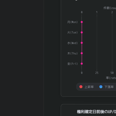
円
Combination chart with 3 dat
益+減価償却)
件数(cou
The chart has 1 X axis displ
2026-03 期 ネ
0
1
2
-1,949 百万
The chart has 2 Y axes dis
ットデット (有
円
利子負債-現金)
月(Mon)
2026-03 期 発
15,595,050
火(Tue)
行済株式数
株
2026-03 期 自
1,669,200
水(Wed)
己株式数
株
2026-03 期 自
木(Thu)
13,925,850
己株控除後株式
株
数
金(Fri)
5日間の日足値
22.31
0
25
50
幅（平均）
率(rat
5日間の日足値
19.4
上昇率
下落率
幅（中央）
30日間の日足値
20.4
End of interactive chart.
幅（平均）
30日間の日足値
22.53
権利確定日前後のUP/DOWN率
幅（中央）
権利確定日前後のUP/D