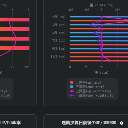
a series.
Combination chart with 4 data series.
lity)
量(volatility)
aying categories.
8
16
The chart has 1 X axis displaying catego
-400
-200
0
200
laying 率(rate) and 量(volatility).
The chart has 2 Y axes displaying 率(ra
1月(Jan)
3月(Mar)
5月(May)
7月(Jul)
9月(Sep)
11月(Nov)
75
100
0
25
50
75
e)
率(rate)
上昇率(up rate)
)
下落率(down rate)
ity)
上昇量(up volatility)
ility)
下落量(down volatility)
End of interactive chart.
N率
通期決算日前後のUP/DOWN率
P/DOWN率
通期決算日前後のUP/DOWN率