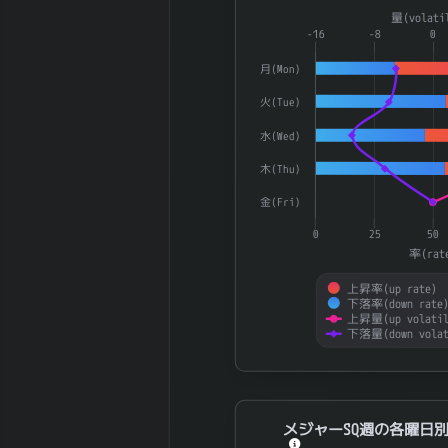
2026-03 期 投
3,334 百万
Combination chart with 4 dat
量(volati
資有価証券
円
The chart has 1 X axis displ
-16
-8
0
2026-03 期 流
6,081 百万
The chart has 2 Y axes disp
月(Mon)
動負債
円
2026-03 期 固
2,851 百万
火(Tue)
定負債
円
水(Wed)
2026-03 期 有
3,394 百万
利子負債
円
木(Thu)
2026-03 期 減
475 百万円
金(Fri)
価償却費
0
25
50
2026-03 期 設
674 百万円
率(rat
備投資額
2026-03 期 税
3,116 百万
上昇率(up rate)
下落率(down rate
引前利益
円
上昇量(up volatil
2026-03 期 法
下落量(down volat
762 百万円
人税等
End of interactive chart.
2026-03 期 支
32 百万円
払利息
2026-03 期
メジャーSQ週の各曜日別UP/DOW
メジャーSQ週の各曜日別U
3,198 百万
EBITDA (営業利