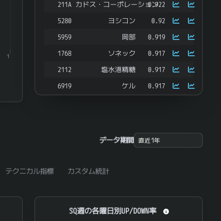
211A
カドス・コーポレーション
0.922
5280
ヨシコン
0.92
5959
岡部
0.919
1768
ソネック
0.917
1
2112
塩水港精糖
0.917
6919
ケル
0.917
8804
東京建物
0.916
3004
神栄
0.915
3320
クロスプラス
0.914
データ期間
6111
旭精機工業
0.914
9629
ピー・シー・エー
0.914
テクニカル指標
カスタム統計
8877
エスリード
0.912
2989
東海道リート投資法人
0.911
SQ週の各曜日別UP/DOWN率
SQ週の各曜日別UP/DOWN率
1850
南海辰村建設
0.91