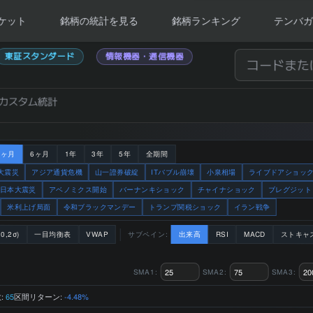
ケット
銘柄の統計を見る
銘柄ランキング
テンバガ
東証スタンダード
情報機器・通信機器
カスタム統計
3ヶ月
6ヶ月
1年
3年
5年
全期間
大震災
アジア通貨危機
山一證券破綻
ITバブル崩壊
小泉相場
ライブドアショッ
日本大震災
アベノミクス開始
バーナンキショック
チャイナショック
ブレグジット
米利上げ局面
令和ブラックマンデー
トランプ関税ショック
イラン戦争
0,2σ)
一目均衡表
VWAP
サブペイン:
出来高
RSI
MACD
ストキャ
SMA1:
SMA2:
SMA3:
:
区間リターン:
65
-4.48%