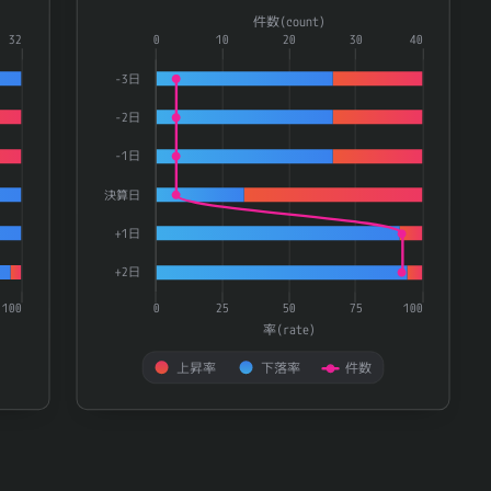
Combination chart with 3 data series.
件数(count)
ries.
32
The chart has 1 X axis displaying categories.
0
10
20
30
40
te) and 件数(count).
The chart has 2 Y axes displaying 率(rate) and 件数(
-3日
-2日
-1日
決算日
+1日
+2日
100
0
25
50
75
100
率(rate)
上昇率
下落率
件数
End of interactive chart.