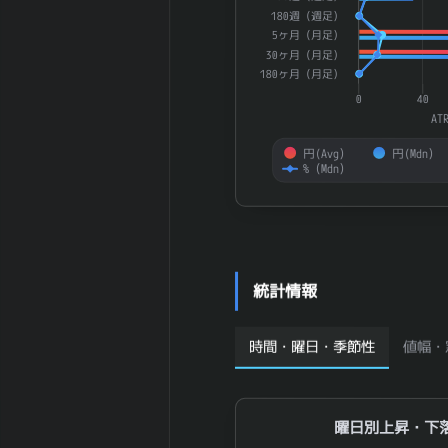
180週（週足）
2026-03 期 従
1,258 名
5ヶ月（月足）
業員数 (連結)
30ヶ月（月足）
2026-03 期 従
180ヶ月（月足）
業員1人当たり
2,368 万円
0
40
売上高
AT
2026-03 期 純
19,397 百
円(Avg）
円(Mdn）
資産
万円
%（Mdn）
2026-03 期 流
17,517 百
動資産
万円
End of interactive chart.
2026-03 期 固
10,812 百
定資産
万円
2026-03 期 有
5,263 百万
統計情報
形固定資産
円
2026-03 期 無
631 百万円
形固定資産
時間・曜日・季節性
値幅・
2026-03 期 の
19 百万円
れん
2026-03 期 棚
6,026 百万
曜日別上昇・下落
曜日別上昇・下
卸資産
円