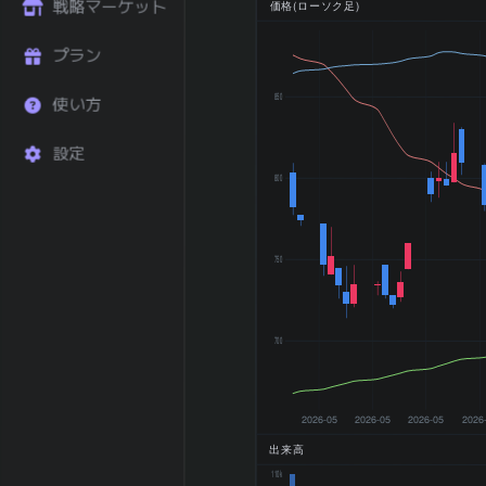
戦略マーケット
価格(ローソク足)
直近6ヶ月 リタ
+15.28
ーン (%)
プラン
直近1年 リター
+50.91
ン (%)
850
使い方
52週 高値
1,009 円
52週 安値
491 円
設定
200日 移動平均
746.8 円
800
200日 SMA 乖
+0.02
離率 (%)
横ばい
トレンド状態
750
(±5%以内)
2026-03 期 売
29,788 百
上
万円
700
2026-03 期 営
2,723 百万
業利益
円
2026-03 期 最
2,354 百万
2026-05
2026-05
2026-05
2026
終利益
円
2026-03 期
出来高
EPS (一株益、
167.5
110k