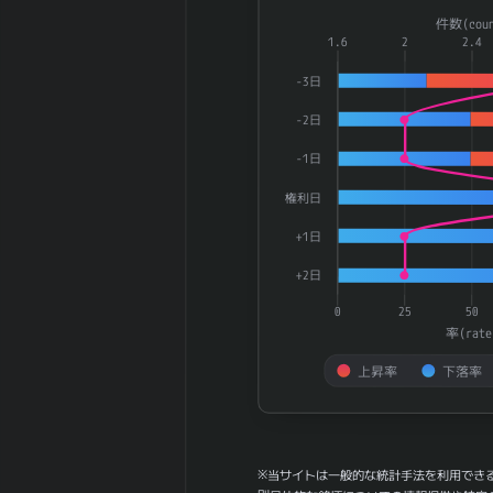
180日間の日足
Combination chart with 3 dat
0.13
件数(coun
値幅（平均）
The chart has 1 X axis displ
1.6
2
2.4
180日間の日足
0
The chart has 2 Y axes dis
値幅（中央）
-3日
5週間の週足値
27.67
-2日
幅（平均）
5週間の週足値
-1日
21.6
幅（中央）
権利日
30週間の週足値
22.63
幅（平均）
+1日
30週間の週足値
17.07
+2日
幅（中央）
180週間の週足
0
25
50
0.16
値幅（平均）
率(rate
180週間の週足
0
上昇率
下落率
値幅（中央）
5ヶ月間の月足
End of interactive chart.
53.15
値幅（平均）
5ヶ月間の月足
44.4
※当サイトは一般的な統計手法を利用でき
値幅（中央）