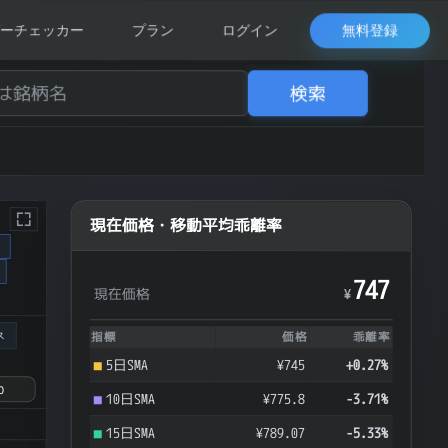
無料登録
ーチェッカー
プラン
ログイン
検索
現在価格・移動平均乖離率
ク
747
現在価格
¥
ス
指標
価格
乖離率
5日SMA
¥745
+0.27%
10日SMA
¥775.8
-3.71%
15日SMA
¥789.07
-5.33%