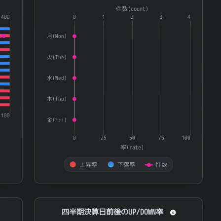
Combination chart with 3 data series.
件数(count)
ＫＹＯＲＩＴＳＵ
7795
0.91
ries.
400
The chart has 1 X axis displaying categories.
0
1
2
3
4
ＡＢホテル
6565
0.909
te) and 量(volatility).
The chart has 2 Y axes displaying 率(rate) and 件数(
月(Mon)
8737
あかつき本社
0.907
火(Tue)
ＮＥＸＴ ＦＵＮＤＳ ブルームバーグ米国国債
376A
0.907
水(Wed)
3193
エターナルホスピタリティグループ
0.906
3292
イオンリート投資法人
0.906
木(Thu)
8077
トルク
0.906
100
金(Fri)
3287
星野リゾート・リート投資法人
0.905
0
25
50
75
100
3955
イムラ
0.905
率(rate)
ＪＭＤＣ
4483
0.905
上昇率
下落率
件数
7231
トピー工業
0.905
End of interactive chart.
9057
遠州トラック
0.905
四半期決算日前後のUP/DOWN率
四半期決算日前後のUP/DOWN率