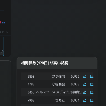
el ズーム
相関係数(120日)が高い銘柄
8860
フジ住宅
0.935
ries.
1798
守谷商会
0.928
ata ranges from -0.32424555738058863 to 0.5033402061893999.
ヘルスケア＆メディカル投資法人
3455
0.925
7908
きもと
0.924