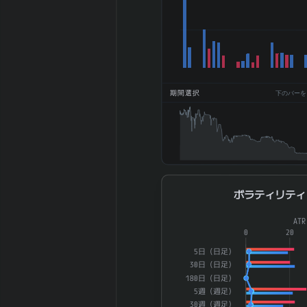
円)
2026-03 期
BPS (一株純資
1392.89
産、円)
2026-03 期
DPS (一株配
15
期間選択
下のバーをドラ
当、円)
2026-03 期
13%
ROE (%)
2026-03 期
8.62%
ROA (%)
2026-03 期 自
68.5%
ボラティリティ
己資本比率 (%)
ボラティリティ
2026-03 期 現
Combination chart with 4 dat
8.98%
AT
金比率 (%)
The chart has 1 X axis displ
0
20
2026-03 期 配
9
The chart has 2 Y axes di
5日（日足）
当性向 (%)
30日（日足）
2026-03 期 純
180日（日足）
資産配当率 DOE
1.08
5週（週足）
(%)
30週（週足）