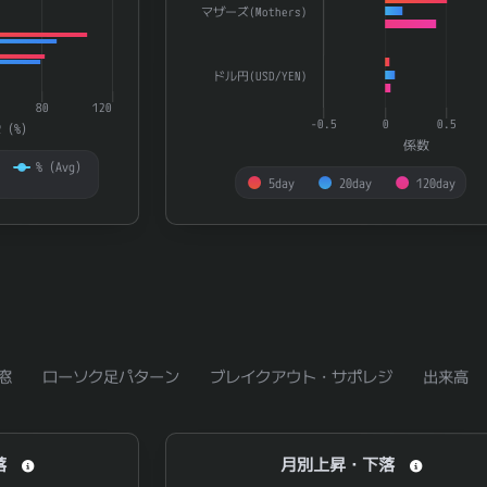
マザーズ(Mothers)
ドル円(USD/YEN)
80
120
-0.5
0
0.5
R（%）
係数
%（Avg）
5day
20day
120day
End of interactive chart.
窓
ローソク足パターン
ブレイクアウト・サポレジ
出来高
月別上昇・下落
落
月別上昇・下落