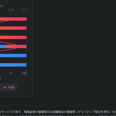
a series.
t)
aying categories.
2.8
3.2
playing 率(rate) and 件数(count).
75
100
)
件数
るサービスであり、有価証券の価値等又は金融商品の価値等（デリバティブ取引を含む）の