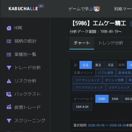
AI
KABUCHA
L
L
E
戦略マー
ゲームで学ぶ
エムケー精工 (5906) の 統計サマリー
【5906】エムケー精工
HOME
銘柄コード
5906
分析データ期間：1989-09-19〜
エムケー精
銘柄名
銘柄の統計
工
チャート
トレンド分析
機械・エレ
業種別一覧
業種
クトロニク
ス
足:
日足
週足
月足
期間:
トレード分析
東証スタン
主要イベント:
バブル崩壊
阪神淡路
市場区分
ダード
リーマンショック
ギリシャ危機
東
リスク分析
747 円
クリスマスショック
コロナショック
直近終値
(2026-08-
バックテスト
06)
オーバーレイ:
SMA
EMA
BB(2
前日比 (%)
-0.93
仮想トレード
DMI/ADX
直近1ヶ月 リタ
-8.90
ーン (%)
スクリーニング
直近3ヶ月 リタ
選択期間:
2026-05-06 〜 2026-08-05
本数
-3.49
ーン (%)