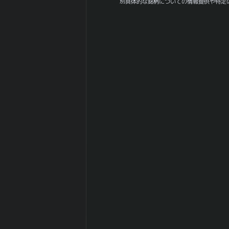
別具体的な銘柄についての情報提供や特定
30ヶ月間の月足
40.85
値幅（平均）
30ヶ月間の月足
39.82
値幅（中央）
180日間の月足
0.31
値幅（平均）
180日間の月足
0
値幅（中央）
日経
225(NIKKEI225)
-0.024
との相関係
数|5day
日経
225(NIKKEI225)
0.066
の相関係
数|20day
日経
225(NIKKEI225)
0.192
との相関係