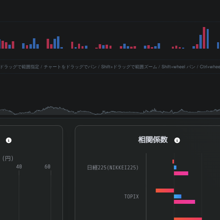
ッグで範囲指定 / チャートをドラッグでパン / Shift+ドラッグで範囲ズーム / Shift+wheel パン / Ctrl+whe
相関係数
相関係数
a series.
Bar chart with 3 data series.
R（円）
aying categories.
40
60
The chart has 1 X axis displaying catego
日経225(NIKKEI225)
splaying ATR（%） and ATR（円）.
The chart has 1 Y axis displaying 係数. D
TOPIX