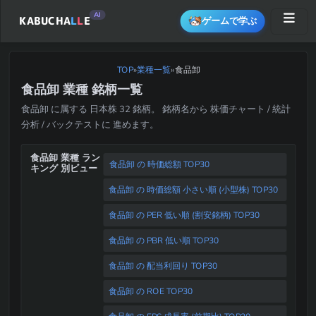
AI
KABUCHA
L
L
E
ゲームで学ぶ
TOP
»
業種一覧
食品卸
»
食品卸 業種 銘柄一覧
食品卸 に属する 日本株 32 銘柄。 銘柄名から 株価チャート / 統計
分析 / バックテストに 進めます。
食品卸 業種 ラン
食品卸 の 時価総額 TOP30
キング 別ビュー
食品卸 の 時価総額 小さい順 (小型株) TOP30
食品卸 の PER 低い順 (割安銘柄) TOP30
食品卸 の PBR 低い順 TOP30
食品卸 の 配当利回り TOP30
食品卸 の ROE TOP30