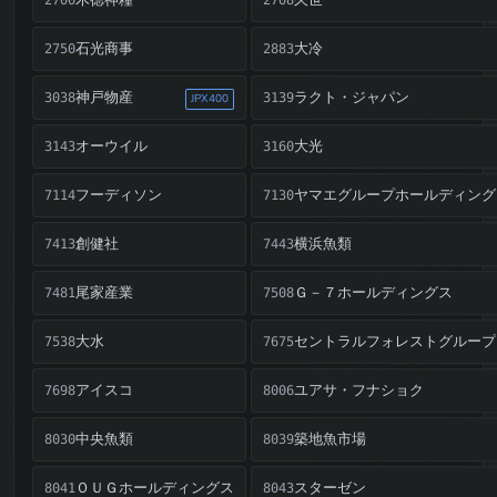
久世
2708
石光商事
大冷
2750
2883
神戸物産
ラクト・ジャパン
3038
3139
JPX400
オーウイル
大光
3143
3160
フーディソン
ヤマエグループホールディング
7114
7130
創健社
横浜魚類
7413
7443
尾家産業
Ｇ－７ホールディングス
7481
7508
大水
セントラルフォレストグループ
7538
7675
アイスコ
ユアサ・フナショク
7698
8006
中央魚類
築地魚市場
8030
8039
ＯＵＧホールディングス
スターゼン
8041
8043