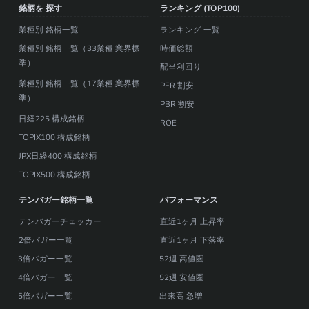
銘柄を 探す
ランキング (TOP100)
業種別 銘柄一覧
ランキング 一覧
業種別 銘柄一覧（33業種 業界標
時価総額
準）
配当利回り
業種別 銘柄一覧（17業種 業界標
PER 割安
準）
PBR 割安
日経225 構成銘柄
ROE
TOPIX100 構成銘柄
JPX日経400 構成銘柄
TOPIX500 構成銘柄
テンバガー銘柄一覧
パフォーマンス
テンバガーチェッカー
直近1ヶ月 上昇率
2倍バガー一覧
直近1ヶ月 下落率
3倍バガー一覧
52週 高値圏
4倍バガー一覧
52週 安値圏
5倍バガー一覧
出来高 急増