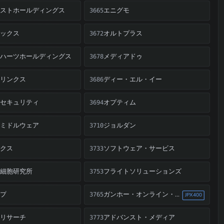
ャストホールディングス
エニグモ
3665
マックス
オルトプラス
3672
ルハーツホールディングス
メディアドゥ
3678
ーリンクス
ディー・エル・イー
3686
Ｉセキュリティ
オプティム
3694
・ミドルウェア
ジョルダン
3710
ックス
ソフトウェア・サービス
3733
リ細胞研究所
フライトソリューションズ
3753
ップ
ガンホー・オンライン・エンターテイメント
3765
JPX400
ムリサーチ
アドバンスト・メディア
3773