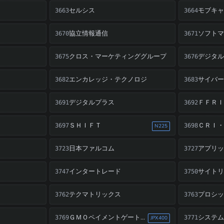
セルシス
モブキ
3663
3664
協立情報通信
ソフト
3670
3671
クロス・マーケティンググループ
デジタ
3675
3676
エンカレッジ・テクノロジ
サイバ
3682
3683
デジタルプラス
ＦＦＲ
3691
3692
ＳＨＩＦＴ
ＣＲＩ
3697
3698
N225
日本ファルコム
アプリ
3723
3727
インタートレード
サイト
3747
3750
テクマトリックス
プロシ
3762
3763
システ
ＧＭＯペイメントゲートウェイ
3769
3771
JPX400