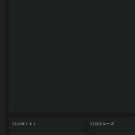
ＭＩＸＩ
クルーズ
2121
2138