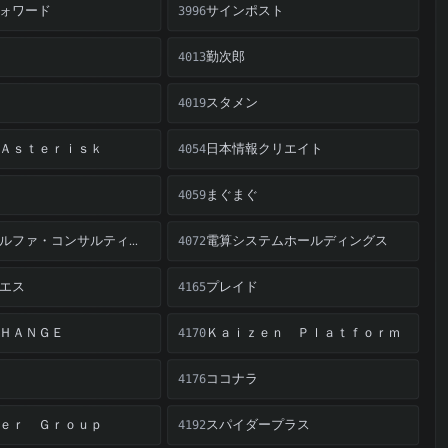
ォワード
サインポスト
3996
勤次郎
4013
スタメン
4019
Ａｓｔｅｒｉｓｋ
日本情報クリエイト
4054
まぐまぐ
4059
電算システムホールディングス
プラスアルファ・コンサルティング
4072
エス
プレイド
4165
ＨＡＮＧＥ
Ｋａｉｚｅｎ Ｐｌａｔｆｏｒｍ
4170
ココナラ
4176
ｅｒ Ｇｒｏｕｐ
スパイダープラス
4192