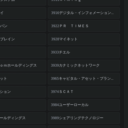
イ
デジタル・インフォメーション・テクノロジー
3916
パン
ＰＲ ＴＩＭＥＳ
3922
ブレイン
マイネット
3928
チエル
3933
ｏｍホールディングス
カナミックネットワーク
3939
ット
キャピタル・アセット・プランニング
3965
ション
ＳＣＡＴ
3974
ユーザーローカル
3984
ールディングス
シェアリングテクノロジー
3989