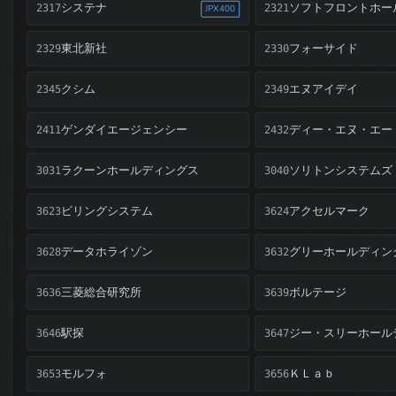
システナ
ソフトフロントホー
2317
2321
JPX400
東北新社
フォーサイド
2329
2330
クシム
エヌアイデイ
2345
2349
ゲンダイエージェンシー
ディー・エヌ・エー
2411
2432
ラクーンホールディングス
ソリトンシステムズ
3031
3040
ビリングシステム
アクセルマーク
3623
3624
データホライゾン
グリーホールディン
3628
3632
三菱総合研究所
ボルテージ
3636
3639
駅探
ジー・スリーホール
3646
3647
モルフォ
ＫＬａｂ
3653
3656