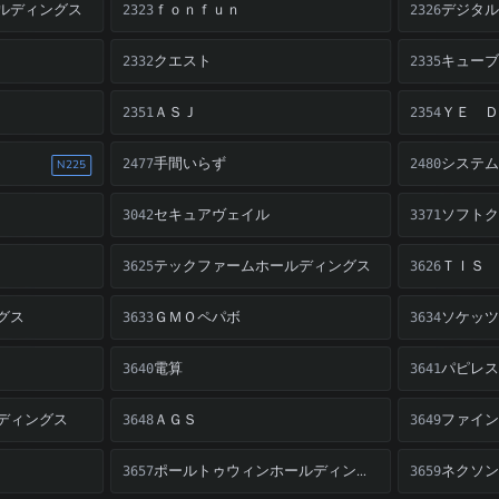
ルディングス
ｆｏｎｆｕｎ
デジタ
2323
2326
クエスト
キュー
2332
2335
ＡＳＪ
ＹＥ 
2351
2354
手間いらず
システ
2477
2480
N225
セキュアヴェイル
3042
3371
テックファームホールディングス
ＴＩＳ
3625
3626
グス
ＧＭＯペパボ
ソケッ
3633
3634
電算
パピレ
3640
3641
ディングス
ＡＧＳ
ファイ
3648
3649
ネクソ
ポールトゥウィンホールディングス
3657
3659