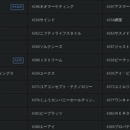
ネオマーケティング
アスマー
4196
4197
JPX400
サインド
網屋
4256
4258
ニフティライフスタイル
サスメド
4262
4263
ソルクシーズ
ジャスト
4284
4287
Ｊストリーム
ビーマッ
4308
4316
N225
ィングス
ユークス
アイ・ピ
4334
4335
コアコンセプト・テクノロジー
ユミルリ
4371
4372
ワンキャ
くふうカンパニーホールディングス
4376
4377
ビープラッツ
ＨＥＲＯ
4381
4382
エーアイ
プロパテ
4388
4389