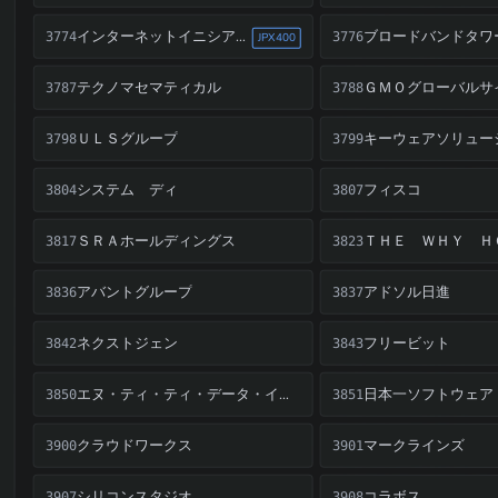
ブロードバンドタワ
インターネットイニシアティブ
3774
3776
JPX400
テクノマセマティカル
3787
3788
ＵＬＳグループ
キーウェアソリュー
3798
3799
システム ディ
フィスコ
3804
3807
ＳＲＡホールディングス
3817
3823
アバントグループ
アドソル日進
3836
3837
ネクストジェン
フリービット
3842
3843
日本一ソフトウェア
エヌ・ティ・ティ・データ・イントラマート
3850
3851
クラウドワークス
マークラインズ
3900
3901
シリコンスタジオ
コラボス
3907
3908