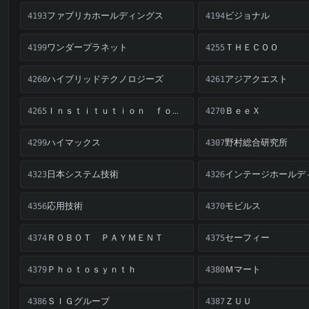
ファブリカホールディングス
ビジョナル
4193
4194
ワンダープラネット
ＴＨＥＣＯＯ
4199
4255
ハイブリッドテクノロジーズ
アジアクエスト
4260
4261
ＢｅｅＸ
Ｉｎｓｔｉｔｕｔｉｏｎ ｆｏｒ ａ Ｇｌｏｂａｌ Ｓｏｃｉｅｔｙ
4265
4270
ハイマックス
野村総合研究所
4299
4307
日本システム技術
インテージホールデ
4323
4326
応用技術
モビルス
4356
4370
ＲＯＢＯＴ ＰＡＹＭＥＮＴ
セーフィー
4374
4375
Ｐｈｏｔｏｓｙｎｔｈ
Ｍマート
4379
4380
ＳＩＧグループ
ＺＵＵ
4386
4387