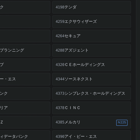
ク
テンダ
4198
エクサウィザーズ
4259
セキュア
4264
プランニング
アズジェント
4288
プ
ＣＥホールディングス
4320
ー・エス
ソースネクスト
4344
ンク
シンプレクス・ホールディングス
4373
リア
ＣＩＮＣ
4378
Ｚ
メルカリ
4385
N225
ィデータバンク
アイ・ピー・エス
4390