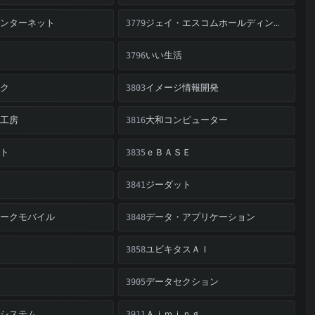
ンターネット
ジェイ・エスコムホールディングス
3779
いい生活
3796
ク
イメージ情報開発
3803
工房
大和コンピューター
3816
ト
ｅＢＡＳＥ
3835
ジーダット
3841
ークモバイル
データ・アプリケーション
3848
ユビキタスＡＩ
3858
データセクション
3905
システム
Ａｉｍｉｎｇ
3911