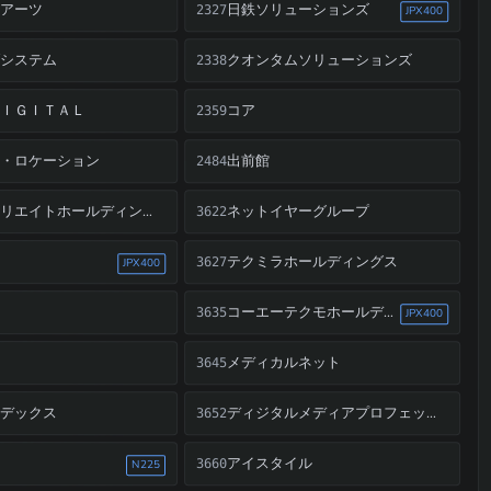
ルアーツ
日鉄ソリューションズ
2327
JPX400
ブシステム
クオンタムソリューションズ
2338
ＤＩＧＩＴＡＬ
コア
2359
ム・ロケーション
出前館
2484
ネットイヤーグループ
ソフトクリエイトホールディングス
3622
テクミラホールディングス
3627
JPX400
ツ
コーエーテクモホールディングス
3635
JPX400
ス
メディカルネット
3645
ンデックス
ディジタルメディアプロフェッショナル
3652
ン
アイスタイル
3660
N225