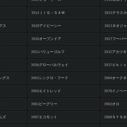
ＪＩＧ－ＳＡＷ
テラスカ
3914
3915
グス
アイビーシー
ネオジャ
3920
3921
オープンドア
フーバー
3926
3927
バリューゴルフ
アカツキ
3931
3932
グローバルウェイ
Ｕｂｉｃ
3936
3937
ングス
シンクロ・フード
オークネ
3963
3964
エイトレッド
イノベー
3969
3970
ビーグリー
オロ
3981
3983
ムズ
エコモット
ＳＹＳホ
3987
3988