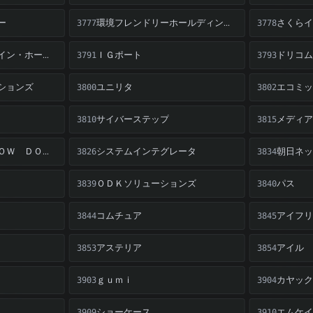
ー
さくらイ
環境フレンドリーホールディングス
3777
3778
ＩＧポート
ＧＭＯグローバルサイン・ホールディングス
ドリコム
3791
3793
ションズ
ユニリタ
エコミッ
3800
3802
サイバーステップ
メディア
3810
3815
システムインテグレータ
ＴＨＥ ＷＨＹ ＨＯＷ ＤＯ ＣＯＭＰＡＮＹ
朝日ネッ
3826
3834
ＯＤＫソリューションズ
パス
3839
3840
コムチュア
アイフリ
3844
3845
アステリア
アイル
3853
3854
ｇｕｍｉ
カヤック
3903
3904
ショーケース
エムケイ
3909
3910