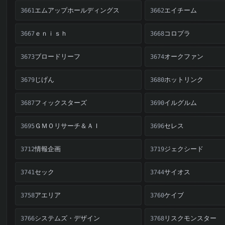
エムアップホールディングス
エイチーム
3661
3662
ｅｎｉｓｈ
コロプラ
3667
3668
ブロードリーフ
オークファン
3673
3674
じげん
ホットリンク
3679
3680
フィックスターズ
イルグルム
3687
3690
ＧＭＯリサーチ＆ＡＩ
セレス
3695
3696
情報企画
ジェクシード
3712
3719
セック
サイオス
3741
3744
アエリア
ケイブ
3758
3760
システムズ・デザイン
リスクモンスター
3766
3768