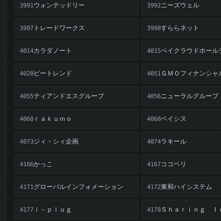
ウォンテッドリー
ニーズウェル
3991
3992
トレードワークス
すららネット
3997
3998
カラダノート
ペイクラウドホール
4014
4015
ビートレンド
ＧＭＯフィナンシャ
4020
4051
ティアンドエスグループ
ニューラルグループ
4055
4056
ｒａｋｕｍｏ
ベイシス
4060
4068
ジィ・シィ企画
ラキール
4073
4074
かっこ
ココペリ
4166
4167
グローバルインフォメーション
東和ハイシステム
4171
4172
ｉ－ｐｌｕｇ
4177
4178