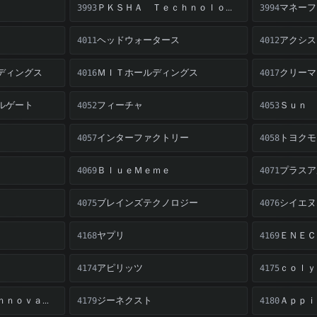
マネーフ
ＰＫＳＨＡ Ｔｅｃｈｎｏｌｏｇｙ
3993
3994
ヘッドウォータース
アクシス
4011
4012
ディングス
ＭＩＴホールディングス
クリーマ
4016
4017
ルゲート
フィーチャ
Ｓｕｎ 
4052
4053
インターファクトリー
トヨクモ
4057
4058
ＢｌｕｅＭｅｍｅ
4069
4071
ブレインズテクノロジー
シイエヌ
4075
4076
ヤプリ
ＥＮＥＣ
4168
4169
アピリッツ
ｃｏｌｙ
4174
4175
ジーネクスト
Ｓｈａｒｉｎｇ Ｉｎｎｏｖａｔｉｏｎｓ
Ａｐｐｉ
4179
4180