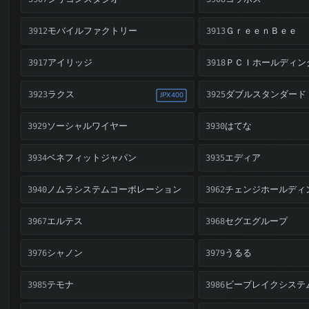
モバイルファクトリー
ＧｒｅｅｎＢｅｅ
3912
3913
アイリッジ
ＰＣＩホールディン
3917
3918
ラクス
ダブルスタンダード
3923
3925
JPX400
ソーシャルワイヤー
はてな
3929
3930
ベネフィットジャパン
エディア
3934
3935
ノムラシステムコーポレーション
チェンジホールディ
3940
3962
エルテス
セグエグループ
3967
3968
シャノン
うるる
3976
3979
テモナ
ビーブレイクシステ
3985
3986